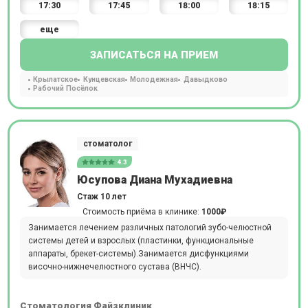
17:30
17:45
18:00
18:15
еще
ЗАПИСАТЬСЯ НА ПРИЕМ
Крылатское
Кунцевская
Молодежная
Давыдково
Рабочий Посёлок
стоматолог
4.3
Юсупова Диана Мухадиевна
Стаж 10 лет
Стоимость приёма в клинике:
1000₽
Занимается лечением различных патологий зубо-челюстной
системы детей и взрослых (пластинки, функциональные
аппараты, брекет-системы).Занимается дисфункциями
височно-нижнечелюстного сустава (ВНЧС).
Стоматология Файзклиник