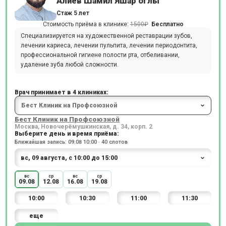
Алиев Шамил Яшар оглы
Стаж 5 лет
Стоимость приёма в клинике:
1500₽
Бесплатно
Специализируется на художественной реставрации зубов,
лечении кариеса, лечении пульпита, лечении периодонтита,
профессиональной гигиене полости рта, отбеливании,
удаление зуба любой сложности.
Врач принимает в 4 клиниках:
Бест Клиник на Профсоюзной
Москва, Новочерёмушкинская, д. 34, корп. 2
Выберите день и время приёма:
Ближайшая запись: 09.08 10:00 · 40 слотов
вс
ср
вс
ср
09.08
12.08
16.08
19.08
10:00
10:30
11:00
11:30
еще