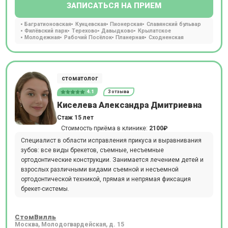
ЗАПИСАТЬСЯ НА ПРИЕМ
Багратионовская
Кунцевская
Пионерская
Славянский бульвар
Филёвский парк
Терехово
Давыдково
Крылатское
Молодежная
Рабочий Посёлок
Планерная
Сходненская
стоматолог
4.1
3 отзыва
Киселева Александра Дмитриевна
Стаж 15 лет
Стоимость приёма в клинике:
2100₽
Специалист в области исправления прикуса и выравнивания
зубов: все виды брекетов, съемные, несъемные
ортодонтические конструкции. Занимается лечением детей и
взрослых различными видами съемной и несъемной
ортодонтической техникой, прямая и непрямая фиксация
брекет-системы.
СтомВилль
Москва, Молодогвардейская, д. 15