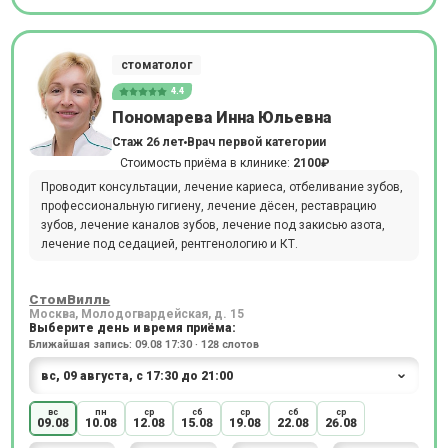
стоматолог
4.4
Пономарева Инна Юльевна
Стаж 26 лет
Врач первой категории
Стоимость приёма в клинике:
2100₽
Проводит консультации, лечение кариеса, отбеливание зубов,
профессиональную гигиену, лечение дёсен, реставрацию
зубов, лечение каналов зубов, лечение под закисью азота,
лечение под седацией, рентгенологию и КТ.
СтомВилль
Москва, Молодогвардейская, д. 15
Выберите день и время приёма:
Ближайшая запись: 09.08 17:30 · 128 слотов
вс
пн
ср
сб
ср
сб
ср
09.08
10.08
12.08
15.08
19.08
22.08
26.08