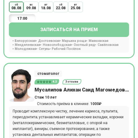
сб
вс
вт
сб
вт
08.08
09.08
18.08
22.08
25.08
17:00
ЗАПИСАТЬСЯ НА ПРИЕМ
Белорусская
Достоевская
Марьина роща
Маяковская
Менделеевская
Новослободская
Охотный ряд
Савёловская
Молодежная
Сетунь
Рабочий Посёлок
стоматолог
4.3
3 отзыва
Мусалипов Алихан Саид Магомедович
Стаж 10 лет
Стоимость приёма в клинике:
1000₽
Проводит комплексную чистку, лечение кариеса, пульпита,
периодонтита; устанавливает керамические вкладки, коронки
(металлокерамические, безметалловые, с опорой на
имплантат), виниры; съемное протезирование; а также
установка дентальных имплантатов; операции по