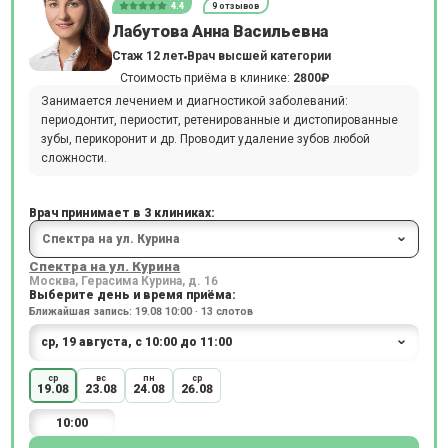
4.4
9 отзывов
Лабутова Анна Васильевна
Стаж 12 лет
Врач высшей категории
Стоимость приёма в клинике:
2800₽
Занимается лечением и диагностикой заболеваний:
периодонтит, периостит, ретенированные и дистопированные
зубы, перикоронит и др. Проводит удаление зубов любой
сложности.
Врач принимает в 3 клиниках:
Спектра на ул. Курина
Москва, Герасима Курина, д. 16
Выберите день и время приёма:
Ближайшая запись: 19.08 10:00 · 13 слотов
ср
вс
пн
ср
19.08
23.08
24.08
26.08
10:00