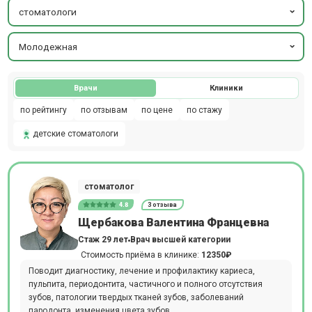
стоматологи
Молодежная
Врачи
Клиники
по рейтингу
по отзывам
по цене
по стажу
детские стоматологи
стоматолог
4.8
3 отзыва
Щербакова Валентина Францевна
Стаж 29 лет
Врач высшей категории
Стоимость приёма в клинике:
12350₽
Поводит диагностику, лечение и профилактику кариеса,
пульпита, периодонтита, частичного и полного отсутствия
зубов, патологии твердых тканей зубов, заболеваний
пародонта, изменения цвета зубов.