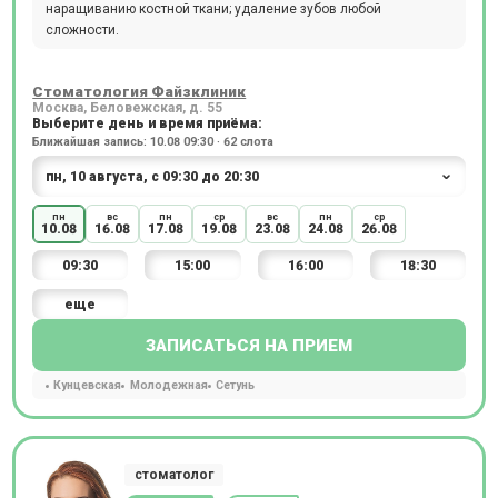
наращиванию костной ткани; удаление зубов любой
сложности.
Стоматология Файзклиник
Москва, Беловежская, д. 55
Выберите день и время приёма:
Ближайшая запись: 10.08 09:30 · 62 слота
пн
вс
пн
ср
вс
пн
ср
10.08
16.08
17.08
19.08
23.08
24.08
26.08
09:30
15:00
16:00
18:30
еще
ЗАПИСАТЬСЯ НА ПРИЕМ
Кунцевская
Молодежная
Сетунь
стоматолог