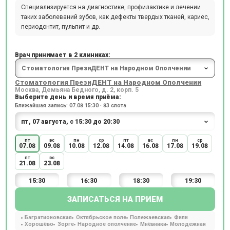
Специализируется на диагностике, профилактике и лечении
таких заболеваний зубов, как дефекты твердых тканей, кариес,
периодонтит, пульпит и др.
Врач принимает в 2 клиниках:
Стоматология ПрезиДЕНТ на Народном Ополчении
Москва, Демьяна Бедного, д. 2, корп. 5
Выберите день и время приёма:
Ближайшая запись: 07.08 15:30 · 83 слота
пт
вс
пн
ср
пт
вс
пн
ср
07.08
09.08
10.08
12.08
14.08
16.08
17.08
19.08
пт
вс
21.08
23.08
15:30
16:30
18:30
19:30
ЗАПИСАТЬСЯ НА ПРИЕМ
Багратионовская
Октябрьское поле
Полежаевская
Фили
Хорошёво
Зорге
Народное ополчение
Мнёвники
Молодежная