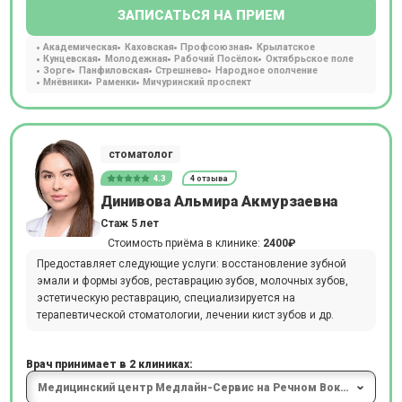
ЗАПИСАТЬСЯ НА ПРИЕМ
Академическая
Каховская
Профсоюзная
Крылатское
Кунцевская
Молодежная
Рабочий Посёлок
Октябрьское поле
Зорге
Панфиловская
Стрешнево
Народное ополчение
Мнёвники
Раменки
Мичуринский проспект
стоматолог
4.3
4 отзыва
Динивова Альмира Акмурзаевна
Стаж 5 лет
Стоимость приёма в клинике:
2400₽
Предоставляет следующие услуги: восстановление зубной
эмали и формы зубов, реставрацию зубов, молочных зубов,
эстетическую реставрацию, специализируется на
терапевтической стоматологии, лечении кист зубов и др.
Врач принимает в 2 клиниках: