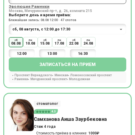
Эволюция Раменки
Москва, Мичуринский пр-т, д. 26, комната 215
Выберите день и время приёма:
Ближайшая запись: 08.08 12:00 · 47 слотов
сб
пн
сб
пн
сб
пн
08.08
10.08
15.08
17.08
22.08
24.08
12:00
13:00
16:30
ЗАПИСАТЬСЯ НА ПРИЕМ
Проспект Вернадского
Минская
Ломоносовский проспект
Раменки
Мичуринский проспект
Молодежная
стоматолог
4.3
Самханова Аиша Заурбековна
Стаж 4 года
Стоимость приёма в клинике:
1000₽