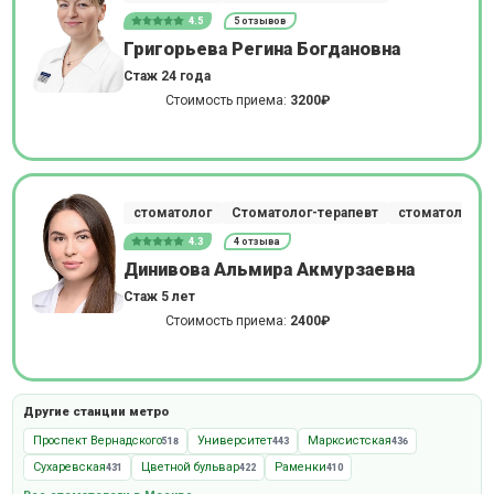
4.5
5 отзывов
Григорьева Регина Богдановна
Стаж 24 года
Стоимость приема:
3200₽
стоматолог
Стоматолог-терапевт
стоматолог-о
4.3
4 отзыва
Динивова Альмира Акмурзаевна
Стаж 5 лет
Стоимость приема:
2400₽
Другие станции метро
Проспект Вернадского
Университет
Марксистская
518
443
436
Сухаревская
Цветной бульвар
Раменки
431
422
410