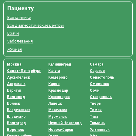
Пациенту
Все клиники
Все диагностические центры
Врачи
Заболевания
Журнал
Москва
Калининград
Самара
Санкт-Петербург
Калуга
Саратов
Архангельск
Кемерово
Севастополь
Астрахань
Киров
Смоленск
Барнаул
Краснодар
Сочи
Белгород
Красноярск
Ставрополь
Брянск
Липецк
Тверь
Владикавказ
Махачкала
Томск
Владимир
Мурманск
Тула
Волгоград
Нижний Новгород
Тюмень
Воронеж
Новосибирск
Ульяновск