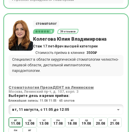
стоматолог
5
39 отзывов
Колегова Юлия Владимировна
Стаж 17 лет
Врач высшей категории
Стоимость приёма в клинике:
3500₽
Специалист в области хирургической стоматологии челюстно-
лицевой области, дистальной имплантологии,
пародонтологии.
Стоматология ПрезиДЕНТ на Ленинском
Москва, Ленинский пр-т, д. 107, корп. 3
Выберите день и время приёма:
Ближайшая запись: 11.08 11:05 · 65 слотов
вт
ср
чт
пн
вт
ср
чт
пт
11.08
12.08
13.08
17.08
18.08
19.08
20.08
21.08
пн
вт