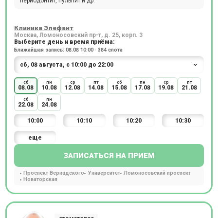
периодонтит, пульпит и др.
Клиника Элефант
Москва, Ломоносовский пр-т, д. 25, корп. 3
Выберите день и время приёма:
Ближайшая запись: 08.08 10:00 · 384 слота
сб
пн
ср
пт
сб
пн
ср
пт
08.08
10.08
12.08
14.08
15.08
17.08
19.08
21.08
сб
пн
22.08
24.08
10:00
10:10
10:20
10:30
еще
ЗАПИСАТЬСЯ НА ПРИЕМ
Проспект Вернадского
Университет
Ломоносовский проспект
Новаторская