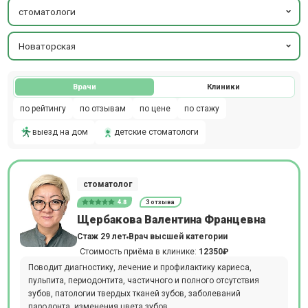
стоматологи
Новаторская
Врачи
Клиники
по рейтингу
по отзывам
по цене
по стажу
выезд на дом
детские стоматологи
стоматолог
4.8
3 отзыва
Щербакова Валентина Францевна
Стаж 29 лет
Врач высшей категории
Стоимость приёма в клинике:
12350₽
Поводит диагностику, лечение и профилактику кариеса,
пульпита, периодонтита, частичного и полного отсутствия
зубов, патологии твердых тканей зубов, заболеваний
пародонта, изменения цвета зубов.