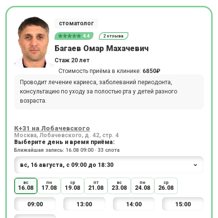
стоматолог
4.4
2 отзыва
Багаев Омар Махачевич
Стаж 20 лет
Стоимость приёма в клинике:
6850₽
Проводит лечение кариеса, заболеваний периодонта,
консультацию по уходу за полостью рта у детей разного
возраста.
К+31 на Лобачевского
Москва, Лобачевского, д. 42, стр. 4
Выберите день и время приёма:
Ближайшая запись: 16.08 09:00 · 33 слота
вс
пн
ср
пт
вс
пн
ср
16.08
17.08
19.08
21.08
23.08
24.08
26.08
09:00
13:00
14:00
15:00