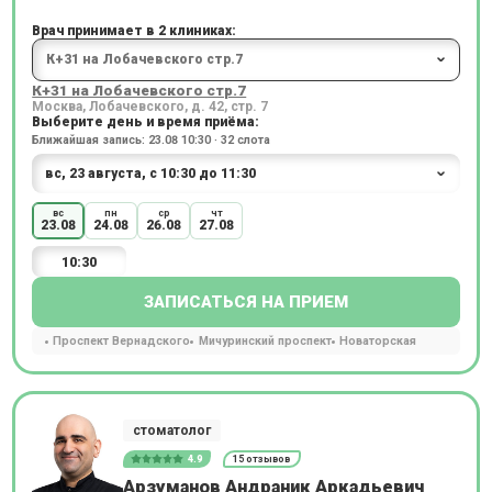
Врач принимает в 2 клиниках:
К+31 на Лобачевского стр.7
Москва, Лобачевского, д. 42, стр. 7
Выберите день и время приёма:
Ближайшая запись: 23.08 10:30 · 32 слота
вс
пн
ср
чт
23.08
24.08
26.08
27.08
10:30
ЗАПИСАТЬСЯ НА ПРИЕМ
Проспект Вернадского
Мичуринский проспект
Новаторская
стоматолог
4.9
15 отзывов
Арзуманов Андраник Аркадьевич