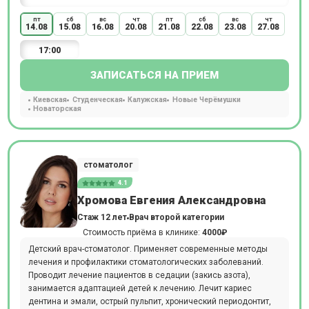
пт
сб
вс
чт
пт
сб
вс
чт
14.08
15.08
16.08
20.08
21.08
22.08
23.08
27.08
17:00
ЗАПИСАТЬСЯ НА ПРИЕМ
Киевская
Студенческая
Калужская
Новые Черёмушки
Новаторская
стоматолог
4.1
Хромова Евгения Александровна
Стаж 12 лет
Врач второй категории
Стоимость приёма в клинике:
4000₽
Детский врач-стоматолог. Применяет современные методы
лечения и профилактики стоматологических заболеваний.
Проводит лечение пациентов в седации (закись азота),
занимается адаптацией детей к лечению. Лечит кариес
дентина и эмали, острый пульпит, хронический периодонтит,