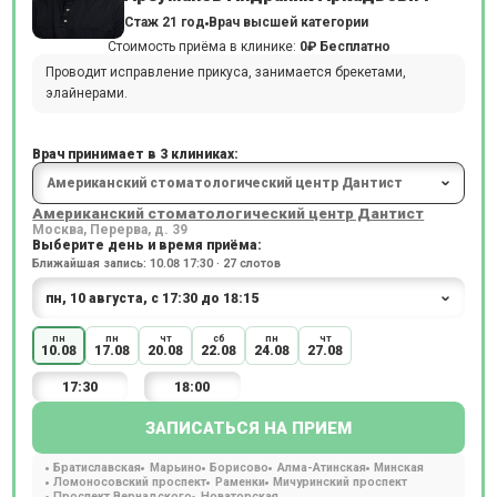
Стаж 21 год
Врач высшей категории
Стоимость приёма в клинике:
0₽
Бесплатно
Проводит исправление прикуса, занимается брекетами,
элайнерами.
Врач принимает в 3 клиниках:
Американский стоматологический центр Дантист
Москва, Перерва, д. 39
Выберите день и время приёма:
Ближайшая запись: 10.08 17:30 · 27 слотов
пн
пн
чт
сб
пн
чт
10.08
17.08
20.08
22.08
24.08
27.08
17:30
18:00
ЗАПИСАТЬСЯ НА ПРИЕМ
Братиславская
Марьино
Борисово
Алма-Атинская
Минская
Ломоносовский проспект
Раменки
Мичуринский проспект
Проспект Вернадского
Новаторская