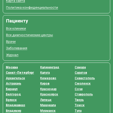
Карта сайта
Политика конфиденциальности
Пациенту
Все клиники
Все диагностические центры
Врачи
Заболевания
Журнал
Москва
Калининград
Самара
Санкт-Петербург
Калуга
Саратов
Архангельск
Кемерово
Севастополь
Астрахань
Киров
Смоленск
Барнаул
Краснодар
Сочи
Белгород
Красноярск
Ставрополь
Брянск
Липецк
Тверь
Владикавказ
Махачкала
Томск
Владимир
Мурманск
Тула