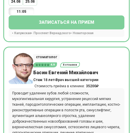
24.08
25.08
11:05
ЗАПИСАТЬСЯ НА ПРИЕМ
Калужская
Проспект Вернадского
Новаторская
стоматолог
4.9
8 отзывов
Басин Евгений Михайлович
Стаж 18 лет
Врач высшей категории
Стоимость приёма в клинике:
35200₽
Проводит удаление зубов любой сложности,
мукогингивальная хирургия, устранение рецессий мягких
тканей, пародонтологические операции, имплантацию, костно-
реконструктивные операции в полости рта, синуслифтинг,
аугментация альвеолярного отростка, удаление
доброкачественных новообразований головы и шеи,
верхнечелюстная синусотомия, остеосинтез лицевого черепа,
ортогнатические операции, лечение атипичных