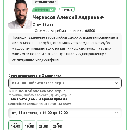
стоматолог
4.5
1 отзыв
Черкасов Алексей Андреевич
Стаж 19 лет
Стоимость приёма в клинике:
6850₽
Проводит удаление зубов любой сложности,ретенированные и
дистопированные зубы, атравматическое удаление «зубов
мудрости», имплантацию на различных системах, пластику
слизистой полости рта, костную пластику,направленную
регенерацию, синус-лифтинг.
Врач принимает в 2 клиниках:
К+31 на Лобачевского стр.7
Москва, Лобачевского, д. 42, стр. 7
Выберите день и время приёма:
Ближайшая запись: 14.08 16:00 · 43 слота
пт
ср
пт
ср
14.08
19.08
21.08
26.08