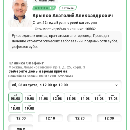
стоматолог
4.7
2 отзыва
Крылов Анатолий Александрович
Стаж 42 года
Врач первой категории
Стоимость приёма в клинике:
1050₽
Руководитель центра, врач стоматолог-ортопед. Проводит
лечение стоматологических заболеваний, подвижности зубов,
дефектов зубов.
Клиника Элефант
Москва, Ломоносовский пр-т, д. 25, корп. 3
Выберите день и время приёма:
Ближайшая запись: 08.08 12:00 · 522 слота
сб
пн
вт
ср
чт
пт
сб
пн
08.08
10.08
11.08
12.08
13.08
14.08
15.08
17.08
вт
ср
18.08
19.08
12:00
12:10
12:20
12:30
еще