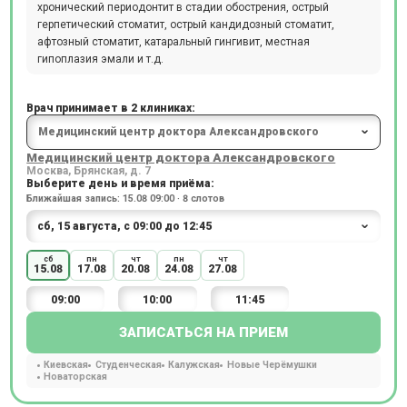
хронический периодонтит в стадии обострения, острый
герпетический стоматит, острый кандидозный стоматит,
афтозный стоматит, катаральный гингивит, местная
гипоплазия эмали и т.д.
Врач принимает в 2 клиниках:
Медицинский центр доктора Александровского
Москва, Брянская, д. 7
Выберите день и время приёма:
Ближайшая запись: 15.08 09:00 · 8 слотов
сб
пн
чт
пн
чт
15.08
17.08
20.08
24.08
27.08
09:00
10:00
11:45
ЗАПИСАТЬСЯ НА ПРИЕМ
Киевская
Студенческая
Калужская
Новые Черёмушки
Новаторская