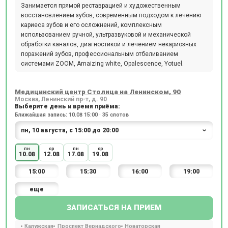
Занимается прямой реставрацией и художественным
восстановлением зубов, современным подходом к лечению
кариеса зубов и его осложнений, комплексным
использованием ручной, ультразвуковой и механической
обработки каналов, диагностикой и лечением некариозных
поражений зубов, профессиональным отбеливанием
системами ZOOM, Amaizing white, Opalescence, Yotuel.
Медицинский центр Столица на Ленинском, 90
Москва, Ленинский пр-т, д. 90
Выберите день и время приёма:
Ближайшая запись: 10.08 15:00 · 35 слотов
пн
ср
пн
ср
10.08
12.08
17.08
19.08
15:00
15:30
16:00
19:00
еще
ЗАПИСАТЬСЯ НА ПРИЕМ
Калужская
Проспект Вернадского
Новаторская