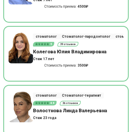
Стаж 7 лет
Стоимость приема:
4500₽
стоматолог
Стоматолог-пародонтолог
стоматол
5
39 отзывов
Колегова Юлия Владимировна
Стаж 17 лет
Стоимость приема:
3500₽
стоматолог
Стоматолог-терапевт
4.9
36 отзывов
Волостнова Линда Валерьевна
Стаж 23 года