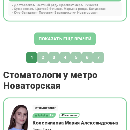
Достоевская
Охотный ряд
Проспект мира
Рижская
Сухаревская
Цветной бульвар
Марьина роща
Калужская
Юго-Западная
Проспект Вернадского
Новаторская
ПОКАЗАТЬ ЕЩЕ ВРАЧЕЙ
1
2
3
4
5
6
7
Стоматологи у метро
Новаторская
стоматолог
4.6
45 отзывов
Колесникова Мария Александровна