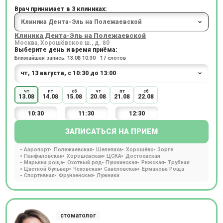
Врач принимает в 3 клиниках:
Клиника Дента-Эль на Полежаевской
Москва, Хорошёвское ш., д. 80
Выберите день и время приёма:
Ближайшая запись: 13.08 10:30 · 17 слотов
чт
пт
сб
чт
пт
сб
13.08
14.08
15.08
20.08
21.08
22.08
10:30
11:30
12:30
ЗАПИСАТЬСЯ НА ПРИЕМ
Аэропорт
Полежаевская
Шелепиха
Хорошёво
Зорге
Панфиловская
Хорошёвская
ЦСКА
Достоевская
Марьина роща
Охотный ряд
Пушкинская
Рижская
Трубная
Цветной бульвар
Чеховская
Савёловская
Ермакова Роща
Спортивная
Фрунзенская
Лужники
стоматолог