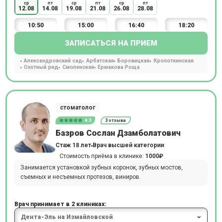
ср
пт
ср
пт
ср
пт
12.08
14.08
19.08
21.08
26.08
28.08
10:50
15:00
16:40
18:20
ЗАПИСАТЬСЯ НА ПРИЕМ
Александровский сад
Арбатская
Боровицкая
Кропоткинская
Охотный ряд
Смоленская
Ермакова Роща
стоматолог
4.3
3 отзыва
Базров Сослан Дзамболатович
Стаж 18 лет
Врач высшей категории
Стоимость приёма в клинике:
1000₽
Занимается установкой зубных коронок, зубных мостов,
съемных и несъемных протезов, виниров.
Врач принимает в 2 клиниках: