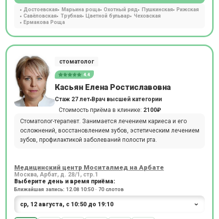
Достоевская
Марьина роща
Охотный ряд
Пушкинская
Рижская
Савёловская
Трубная
Цветной бульвар
Чеховская
Ермакова Роща
стоматолог
4.4
Касьян Елена Ростиславовна
Стаж 27 лет
Врач высшей категории
Стоимость приёма в клинике:
2100₽
Стоматолог-терапевт. Занимается лечением кариеса и его
осложнений, восстановлением зубов, эстетическим лечением
зубов, профилактикой заболеваний полости рта.
Медицинский центр Моситалмед на Арбате
Москва, Арбат, д. 28/1, стр.1
Выберите день и время приёма:
Ближайшая запись: 12.08 10:50 · 70 слотов