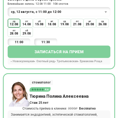
Ближайшая запись: 12.08 11:00 · 108 слотов
ср
пт
сб
вт
ср
пт
вт
ср
12.08
14.08
15.08
18.08
19.08
21.08
25.08
26.08
пт
сб
28.08
29.08
11:00
11:30
ЗАПИСАТЬСЯ НА ПРИЕМ
Новокузнецкая
Охотный ряд
Третьяковская
Ермакова Роща
стоматолог
4.6
Тюрина Полина Алексеевна
Стаж 25 лет
Стоимость приёма в клинике:
3000₽
Бесплатно
Занимается эндодонтией, эстетической стоматологией,