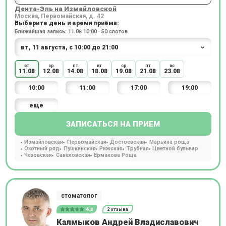
Дента-Эль на Измайловской
Москва, Первомайская, д. 42
Выберите день и время приёма:
Ближайшая запись: 11.08 10:00 · 50 слотов
вт
ср
пт
вт
ср
пт
вс
11.08
12.08
14.08
18.08
19.08
21.08
23.08
10:00
11:00
17:00
19:00
еще
ЗАПИСАТЬСЯ НА ПРИЕМ
Измайловская
Первомайская
Достоевская
Марьина роща
Охотный ряд
Пушкинская
Рижская
Трубная
Цветной бульвар
Чеховская
Савёловская
Ермакова Роща
стоматолог
4.8
2 отзыва
Калмыков Андрей Владиславович