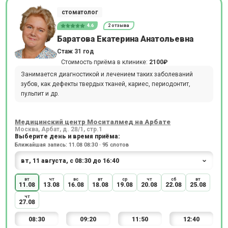
стоматолог
4.6
2 отзыва
Баратова Екатерина Анатольевна
Стаж 31 год
Стоимость приёма в клинике:
2100₽
Занимается диагностикой и лечением таких заболеваний
зубов, как дефекты твердых тканей, кариес, периодонтит,
пульпит и др.
Медицинский центр Моситалмед на Арбате
Москва, Арбат, д. 28/1, стр.1
Выберите день и время приёма:
Ближайшая запись: 11.08 08:30 · 95 слотов
вт
чт
вс
вт
ср
чт
сб
вт
11.08
13.08
16.08
18.08
19.08
20.08
22.08
25.08
чт
27.08
08:30
09:20
11:50
12:40