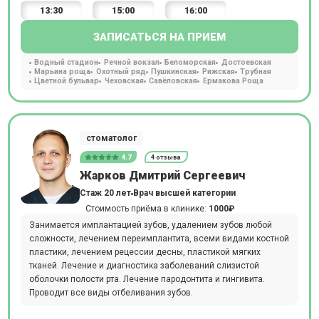
13:30
15:00
16:00
ЗАПИСАТЬСЯ НА ПРИЕМ
Водный стадион
Речной вокзал
Беломорская
Достоевская
Марьина роща
Охотный ряд
Пушкинская
Рижская
Трубная
Цветной бульвар
Чеховская
Савёловская
Ермакова Роща
стоматолог
4.7
4 отзыва
Жарков Дмитрий Сергеевич
Стаж 20 лет
Врач высшей категории
Стоимость приёма в клинике:
1000₽
Занимается имплантацией зубов, удалением зубов любой
сложности, лечением переимплантита, всеми видами костной
пластики, лечением рецессии десны, пластикой мягких
тканей. Лечение и диагностика заболеваний слизистой
оболочки полости рта. Лечение пародонтита и гингивита.
Проводит все виды отбеливания зубов.