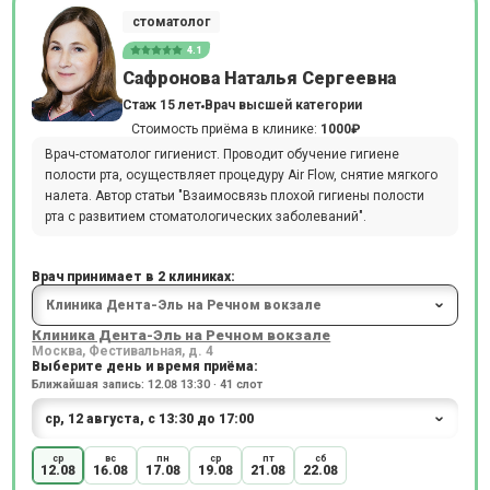
стоматолог
4.1
Сафронова Наталья Сергеевна
Стаж 15 лет
Врач высшей категории
Стоимость приёма в клинике:
1000₽
Врач-стоматолог гигиенист. Проводит обучение гигиене
полости рта, осуществляет процедуру Air Flow, снятие мягкого
налета. Автор статьи "Взаимосвязь плохой гигиены полости
рта с развитием стоматологических заболеваний".
Врач принимает в 2 клиниках:
Клиника Дента-Эль на Речном вокзале
Москва, Фестивальная, д. 4
Выберите день и время приёма:
Ближайшая запись: 12.08 13:30 · 41 слот
ср
вс
пн
ср
пт
сб
12.08
16.08
17.08
19.08
21.08
22.08