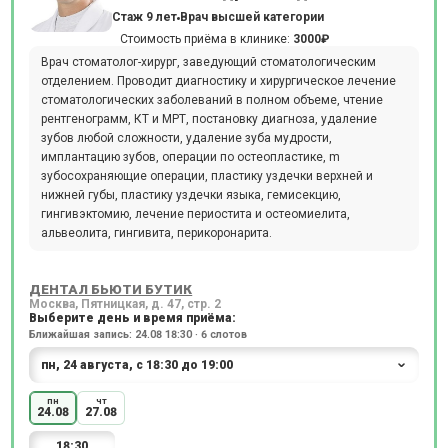
Стаж 9 лет
Врач высшей категории
Стоимость приёма в клинике:
3000₽
Врач стоматолог-хирург, заведующий стоматологическим
отделением. Проводит диагностику и хирургическое лечение
стоматологических заболеваний в полном объеме, чтение
рентгенограмм, КТ и МРТ, постановку диагноза, удаление
зубов любой сложности, удаление зуба мудрости,
имплантацию зубов, операции по остеопластике, m
зубосохраняющие операции, пластику уздечки верхней и
нижней губы, пластику уздечки языка, гемисекцию,
гингивэктомию, лечение периостита и остеомиелита,
альвеолита, гингивита, перикоронарита.
ДЕНТАЛ БЬЮТИ БУТИК
Москва, Пятницкая, д. 47, стр. 2
Выберите день и время приёма:
Ближайшая запись: 24.08 18:30 · 6 слотов
пн
чт
24.08
27.08
18:30