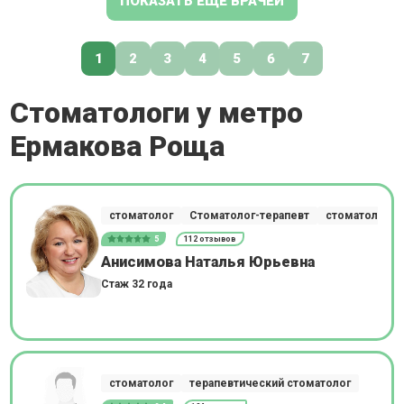
ПОКАЗАТЬ ЕЩЕ ВРАЧЕЙ
1
2
3
4
5
6
7
Стоматологи у метро
Ермакова Роща
стоматолог
Стоматолог-терапевт
стоматолог-о
5
112 отзывов
Анисимова Наталья Юрьевна
Стаж 32 года
стоматолог
терапевтический стоматолог