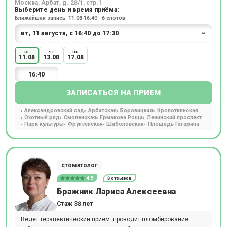
Москва, Арбат, д. 28/1, стр.1
Выберите день и время приёма:
Ближайшая запись: 11.08 16:40 · 6 слотов
вт
чт
пн
11.08
13.08
17.08
16:40
ЗАПИСАТЬСЯ НА ПРИЕМ
Александровский сад
Арбатская
Боровицкая
Кропоткинская
Охотный ряд
Смоленская
Ермакова Роща
Ленинский проспект
Парк культуры
Фрунзенская
Шаболовская
Площадь Гагарина
стоматолог
4.5
8 отзывов
Бражник Лариса Алексеевна
Стаж 38 лет
Ведет терапевтический прием: проводит пломбирование