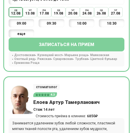
ср
чт
пн
ср
чт
пн
ср
чт
12.08
13.08
17.08
19.08
20.08
24.08
26.08
27.08
09:00
09:30
10:00
10:30
еще
ЗАПИСАТЬСЯ НА ПРИЕМ
Достоевская
Кузнецкий мост
Марьина роща
Маяковская
Охотный ряд
Рижская
Сухаревская
Трубная
Цветной бульвар
Ермакова Роща
стоматолог
4.3
Елоев Артур Тамерланович
Стаж 14 лет
Стоимость приёма в клинике:
6850₽
Занимается удалением зубов любой сложности, пластикой
мягких тканей полости рта, удалением зубов мудрости,