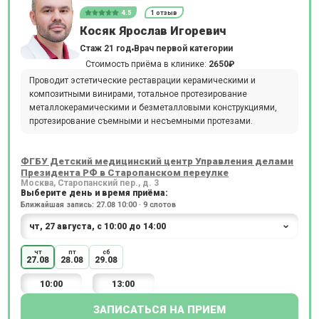
4.5
1 отзыв
Косяк Ярослав Игоревич
Стаж 21 год
Врач первой категории
Стоимость приёма в клинике:
2650₽
Проводит эстетические реставрации керамическими и
композитными винирами, тотальное протезирование
металлокерамическими и безметалловыми конструкциями,
протезирование съемными и несъемными протезами.
ФГБУ Детский медицинский центр Управления делами
Президента РФ в Старопанском переулке
Москва, Старопанский пер., д. 3
Выберите день и время приёма:
Ближайшая запись: 27.08 10:00 · 9 слотов
чт
пт
сб
27.08
28.08
29.08
10:00
13:00
ЗАПИСАТЬСЯ НА ПРИЕМ