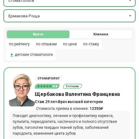
стоматологи
Ермакова Роща
Врачи
Клиники
по рейтингу
по отзывам
по цене
по стажу
детские стоматологи
стоматолог
4.8
3 отзыва
Щербакова Валентина Францевна
Стаж 29 лет
Врач высшей категории
Стоимость приёма в клинике:
12350₽
Поводит диагностику, лечение и профилактику кариеса,
пульпита, периодонтита, частичного и полного отсутствия
зубов, патологии твердых тканей зубов, заболеваний
пародонта, изменения цвета зубов.