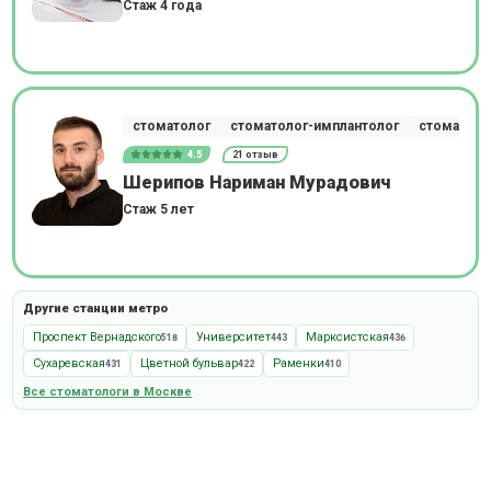
Стаж 4 года
стоматолог
стоматолог-имплантолог
стоматоло
4.5
21 отзыв
Шерипов Нариман Мурадович
Стаж 5 лет
Другие станции метро
Проспект Вернадского
Университет
Марксистская
518
443
436
Сухаревская
Цветной бульвар
Раменки
431
422
410
Все стоматологи в Москве