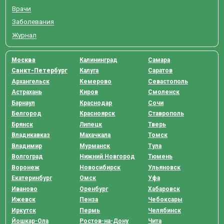
Врачи
Заболевания
Журнал
Москва
Калининград
Самара
Санкт-Петербург
Калуга
Саратов
Архангельск
Кемерово
Севастополь
Астрахань
Киров
Смоленск
Барнаул
Краснодар
Сочи
Белгород
Красноярск
Ставрополь
Брянск
Липецк
Тверь
Владикавказ
Махачкала
Томск
Владимир
Мурманск
Тула
Волгоград
Нижний Новгород
Тюмень
Воронеж
Новосибирск
Ульяновск
Екатеринбург
Омск
Уфа
Иваново
Оренбург
Хабаровск
Ижевск
Пенза
Чебоксары
Иркутск
Пермь
Челябинск
Йошкар-Ола
Ростов-на-Дону
Чита