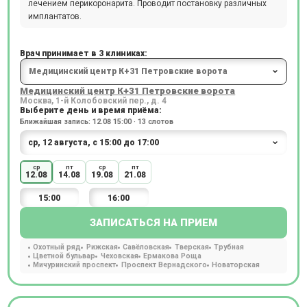
лечением перикоронарита. Проводит постановку различных
имплантатов.
Врач принимает в 3 клиниках:
Медицинский центр К+31 Петровские ворота
Москва, 1-й Колобовский пер., д. 4
Выберите день и время приёма:
Ближайшая запись: 12.08 15:00 · 13 слотов
ср
пт
ср
пт
12.08
14.08
19.08
21.08
15:00
16:00
ЗАПИСАТЬСЯ НА ПРИЕМ
Охотный ряд
Рижская
Савёловская
Тверская
Трубная
Цветной бульвар
Чеховская
Ермакова Роща
Мичуринский проспект
Проспект Вернадского
Новаторская