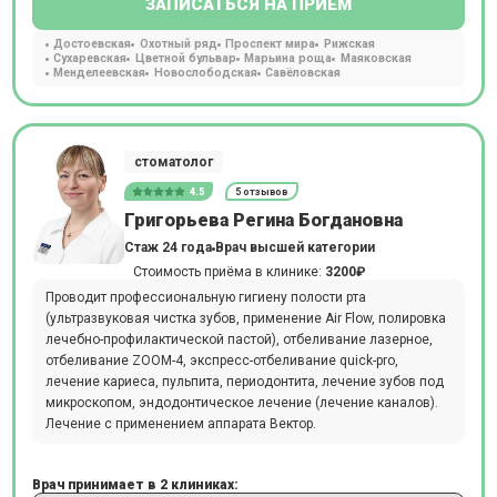
ЗАПИСАТЬСЯ НА ПРИЕМ
Достоевская
Охотный ряд
Проспект мира
Рижская
Сухаревская
Цветной бульвар
Марьина роща
Маяковская
Менделеевская
Новослободская
Савёловская
стоматолог
4.5
5 отзывов
Григорьева Регина Богдановна
Стаж 24 года
Врач высшей категории
Стоимость приёма в клинике:
3200₽
Проводит профессиональную гигиену полости рта
(ультразвуковая чистка зубов, применение Air Flow, полировка
лечебно-профилактической пастой), отбеливание лазерное,
отбеливание ZOOM-4, экспресс-отбеливание quick-pro,
лечение кариеса, пульпита, периодонтита, лечение зубов под
микроскопом, эндодонтическое лечение (лечение каналов).
Лечение с применением аппарата Вектор.
Врач принимает в 2 клиниках: