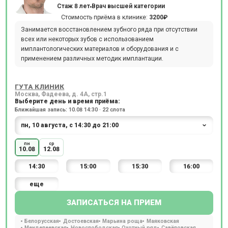
Стаж 8 лет
Врач высшей категории
Стоимость приёма в клинике:
3200₽
Занимается восстановлением зубного ряда при отсутствии
всех или некоторых зубов с использованием
имплантологических материалов и оборудования и с
применением различных методик имплантации.
ГУТА КЛИНИК
Москва, Фадеева, д. 4А, стр.1
Выберите день и время приёма:
Ближайшая запись: 10.08 14:30 · 22 слота
пн
ср
10.08
12.08
14:30
15:00
15:30
16:00
еще
ЗАПИСАТЬСЯ НА ПРИЕМ
Белорусская
Достоевская
Марьина роща
Маяковская
Менделеевская
Новослободская
Охотный ряд
Савёловская