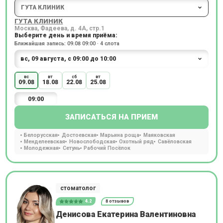
ГУТА КЛИНИК
Москва, Фадеева, д. 4А, стр.1
Выберите день и время приёма:
Ближайшая запись: 09.08 09:00 · 4 слота
вс
вт
сб
вт
09.08
18.08
22.08
25.08
09:00
ЗАПИСАТЬСЯ НА ПРИЕМ
Белорусская
Достоевская
Марьина роща
Маяковская
Менделеевская
Новослободская
Охотный ряд
Савёловская
Молодежная
Сетунь
Рабочий Посёлок
стоматолог
4.2
8 отзывов
Денисова Екатерина Валентиновна