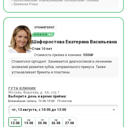
Кропоткинская
Новокузнецкая
Октябрьская
Полянка
Ермакова Роща
стоматолог
4.2
Шафоростова Екатерина Васильевна
Стаж 10 лет
Стоимость приёма в клинике:
5500₽
Стоматолог-ортодонт. Занимается диагностикой и лечением
аномалий развития зубов, неправильного прикуса. Также
устанавливает брекеты и пластины.
ГУТА КЛИНИК
Москва, Фадеева, д. 4А, стр.1
Выберите день и время приёма:
Ближайшая запись: 13.08 10:00 · 19 слотов
чт
ср
чт
ср
чт
13.08
19.08
20.08
26.08
27.08