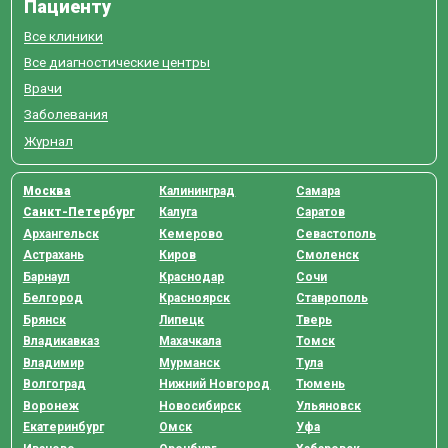
Пациенту
Все клиники
Все диагностические центры
Врачи
Заболевания
Журнал
Москва
Калининград
Самара
Санкт-Петербург
Калуга
Саратов
Архангельск
Кемерово
Севастополь
Астрахань
Киров
Смоленск
Барнаул
Краснодар
Сочи
Белгород
Красноярск
Ставрополь
Брянск
Липецк
Тверь
Владикавказ
Махачкала
Томск
Владимир
Мурманск
Тула
Волгоград
Нижний Новгород
Тюмень
Воронеж
Новосибирск
Ульяновск
Екатеринбург
Омск
Уфа