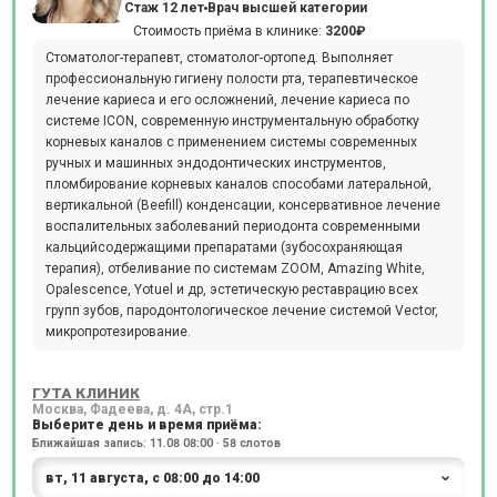
Стаж 12 лет
Врач высшей категории
Стоимость приёма в клинике:
3200₽
Стоматолог-терапевт, стоматолог-ортопед. Выполняет
профессиональную гигиену полости рта, терапевтическое
лечение кариеса и его осложнений, лечение кариеса по
системе ICON, современную инструментальную обработку
корневых каналов с применением системы современных
ручных и машинных эндодонтических инструментов,
пломбирование корневых каналов способами латеральной,
вертикальной (Beefill) конденсации, консервативное лечение
воспалительных заболеваний периодонта современными
кальцийсодержащими препаратами (зубосохраняющая
терапия), отбеливание по системам ZOOM, Amazing White,
Opalescence, Yotuel и др, эстетическую реставрацию всех
групп зубов, пародонтологическое лечение системой Vector,
микропротезирование.
ГУТА КЛИНИК
Москва, Фадеева, д. 4А, стр.1
Выберите день и время приёма:
Ближайшая запись: 11.08 08:00 · 58 слотов