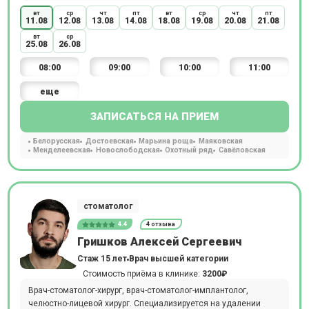
вт
ср
чт
пт
вт
ср
чт
пт
11.08
12.08
13.08
14.08
18.08
19.08
20.08
21.08
вт
ср
25.08
26.08
08:00
09:00
10:00
11:00
еще
ЗАПИСАТЬСЯ НА ПРИЕМ
Белорусская
Достоевская
Марьина роща
Маяковская
Менделеевская
Новослободская
Охотный ряд
Савёловская
стоматолог
4.4
4 отзыва
Гришков Алексей Сергеевич
Стаж 15 лет
Врач высшей категории
Стоимость приёма в клинике:
3200₽
Врач-стоматолог-хирург, врач-стоматолог-имплантолог,
челюстно-лицевой хирург. Специализируется на удалении