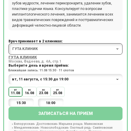
зубов мудрости, лечении перикоронарита, удалении зубов,
пластике уздечки языка. Консультирует по вопросам
имплантологического лечения, занимается лечением всех
видов травматических повреждений и посттравматических
деформаций челюстно-лицевой области.
Врач принимает в 2 клиниках:
ГУТА КЛИНИК
Москва, Фадеева, д. 4А, стр.1
Выберите день и время приёма:
Ближайшая запись: 11.08 15:30 · 11 слотов
вт
вс
вс
вт
11.08
16.08
23.08
25.08
15:30
18:00
ЗАПИСАТЬСЯ НА ПРИЕМ
Белорусская
Достоевская
Марьина роща
Маяковская
Менделеевская
Новослободская
Охотный ряд
Савёловская