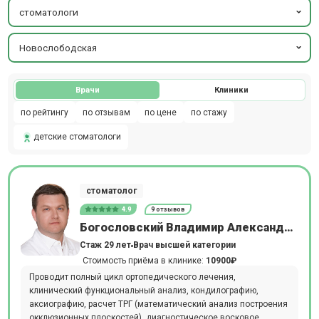
стоматологи
Новослободская
Врачи
Клиники
по рейтингу
по отзывам
по цене
по стажу
детские стоматологи
стоматолог
4.9
9 отзывов
Богословский Владимир Александрович
Стаж 29 лет
Врач высшей категории
Стоимость приёма в клинике:
10900₽
Проводит полный цикл ортопедического лечения,
клинический функциональный анализ, кондилографию,
аксиографию, расчет ТРГ (математический анализ построения
окклюзионных плоскостей), диагностическое восковое