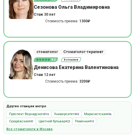
Сезонова Ольга Владимировна
Стаж 30 лет
Стоимость приема:
1300₽
стоматолог
Стоматолог-терапевт
4.2
8 отзывов
Денисова Екатерина Валентиновна
Стаж 12 лет
Стоимость приема:
3200₽
Другие станции метро
Проспект Вернадского
Университет
Марксистская
518
443
436
Сухаревская
Цветной бульвар
Раменки
431
422
410
Все стоматологи в Москве