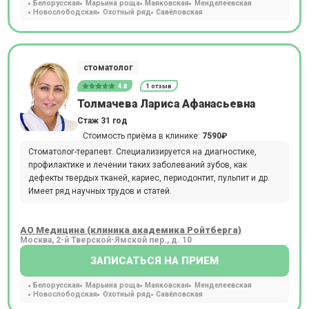
Белорусская
Марьина роща
Маяковская
Менделеевская
Новослободская
Охотный ряд
Савёловская
стоматолог
4.8
1 отзыв
Толмачева Лариса Афанасьевна
Стаж 31 год
Стоимость приёма в клинике:
7590₽
Стоматолог-терапевт. Специализируется на диагностике,
профилактике и лечении таких заболеваний зубов, как
дефекты твердых тканей, кариес, периодонтит, пульпит и др.
Имеет ряд научных трудов и статей.
АО Медицина (клиника академика Ройтберга)
Москва, 2-й Тверской-Ямской пер., д. 10
ЗАПИСАТЬСЯ НА ПРИЕМ
Белорусская
Марьина роща
Маяковская
Менделеевская
Новослободская
Охотный ряд
Савёловская