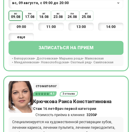
вс
пн
вт
вс
пн
вт
09.08
17.08
18.08
23.08
24.08
25.08
09:00
11:00
13:00
14:00
еще
ЗАПИСАТЬСЯ НА ПРИЕМ
Белорусская
Достоевская
Марьина роща
Маяковская
Менделеевская
Новослободская
Охотный ряд
Савёловская
стоматолог
4.1
3 отзыва
Крючкова Раиса Константиновна
Стаж 16 лет
Врач первой категории
Стоимость приёма в клинике:
3200₽
Специализируется на художественной реставрации зубов,
лечении кариеса, лечении пульпита, лечении периодонтита,