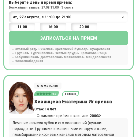
Выберите день и время приёма:
Ближайшая запись: 27.08 11:00 · 3 слота
11:00
16:00
20:00
ЗАПИСАТЬСЯ НА ПРИЕМ
Охотный ряд
Рижская
Сретенский бульвар
Сухаревская
Трубная
Тургеневская
Чистые пруды
Ермакова Роща
Бабушкинская
Достоевская
Маяковская
Менделеевская
Новослободская
стоматолог
4.3
1 отзыв
Хивинцева Екатерина Игоревна
Стаж 14 лет
Стоимость приёма в клинике:
2000₽
Лечение кариеса зубов и его осложнений (пульпит
периодонтит) ручными и машинными инструментами,
пломбирование корневых каналов методом латеральной