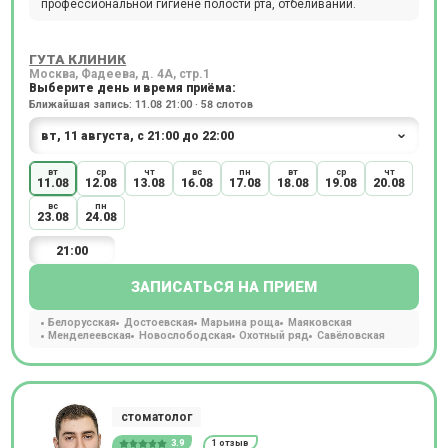
профессиональной гигиене полости рта, отбеливании.
ГУТА КЛИНИК
Москва, Фадеева, д. 4А, стр.1
Выберите день и время приёма:
Ближайшая запись: 11.08 21:00 · 58 слотов
вт
ср
чт
вс
пн
вт
ср
чт
11.08
12.08
13.08
16.08
17.08
18.08
19.08
20.08
вс
пн
23.08
24.08
21:00
ЗАПИСАТЬСЯ НА ПРИЕМ
Белорусская
Достоевская
Марьина роща
Маяковская
Менделеевская
Новослободская
Охотный ряд
Савёловская
стоматолог
3.9
1 отзыв