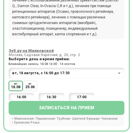
лечение с использованием различных брекет-систем (Damon
Q., Damon Clear, In-Ovacia C,R и т.д.), лечение при помощи
ретенционных аппаратов (Осамо, проволочного ретейнера,
каппового ретейнера), лечение с помощью различных
съемных ортодонтических аппаратов (миобрейс,
эластопозиционер, позиционер, индивидуальный
вестибулярный аппарат, каппа спортивная и т.д.).
Зуб.ру на Маяковской
Москва, Садовая-Каретная, д. 20, стр. 2
Выберите день и время приёма:
Ближайшая запись: 18.08 16:00 · 14 слотов
вт
вт
18.08
25.08
16:00
16:30
17:00
ЗАПИСАТЬСЯ НА ПРИЕМ
Маяковская
Пушкинская
Трубная
Цветной бульвар
Чеховская
Ермакова Роща