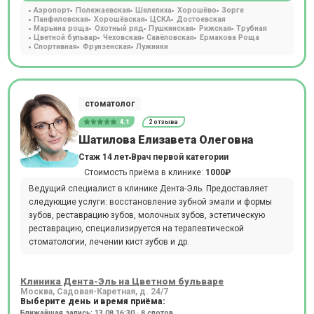
Аэропорт
Полежаевская
Шелепиха
Хорошёво
Зорге
Панфиловская
Хорошёвская
ЦСКА
Достоевская
Марьина роща
Охотный ряд
Пушкинская
Рижская
Трубная
Цветной бульвар
Чеховская
Савёловская
Ермакова Роща
Спортивная
Фрунзенская
Лужники
стоматолог
4.1
2 отзыва
Шатилова Елизавета Олеговна
Стаж 14 лет
Врач первой категории
Стоимость приёма в клинике:
1000₽
Ведущий специалист в клинике Дента-Эль. Предоставляет
следующие услуги: восстановление зубной эмали и формы
зубов, реставрацию зубов, молочных зубов, эстетическую
реставрацию, специализируется на терапевтической
стоматологии, лечении кист зубов и др.
Клиника Дента-Эль на Цветном бульваре
Москва, Садовая-Каретная, д. 24/7
Выберите день и время приёма:
Ближайшая запись: 13.08 16:30 · 8 слотов