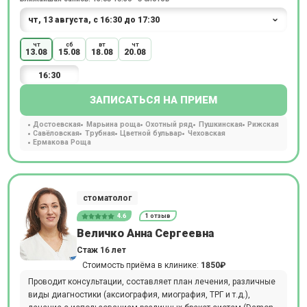
чт
сб
вт
чт
13.08
15.08
18.08
20.08
16:30
ЗАПИСАТЬСЯ НА ПРИЕМ
Достоевская
Марьина роща
Охотный ряд
Пушкинская
Рижская
Савёловская
Трубная
Цветной бульвар
Чеховская
Ермакова Роща
стоматолог
4.6
1 отзыв
Величко Анна Сергеевна
Стаж 16 лет
Стоимость приёма в клинике:
1850₽
Проводит консультации, составляет план лечения, различные
виды диагностики (аксиография, миография, ТРГ и т.д.),