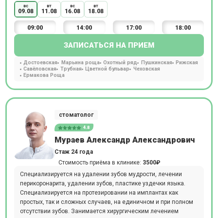
вс
вт
вс
вт
09.08
11.08
16.08
18.08
09:00
14:00
17:00
18:00
ЗАПИСАТЬСЯ НА ПРИЕМ
Достоевская
Марьина роща
Охотный ряд
Пушкинская
Рижская
Савёловская
Трубная
Цветной бульвар
Чеховская
Ермакова Роща
стоматолог
4.8
Мураев Александр Александрович
Стаж 24 года
Стоимость приёма в клинике:
3500₽
Специализируется на удалении зубов мудрости, лечении
перикоронарита, удалении зубов, пластике уздечки языка.
Специализируется на протезировании на имплантах как
простых, так и сложных случаев, на единичном и при полном
отсутствии зубов. Занимается хирургическим лечением