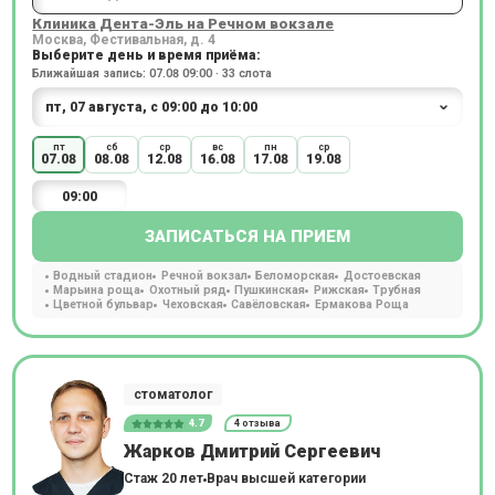
Клиника Дента-Эль на Речном вокзале
Москва, Фестивальная, д. 4
Выберите день и время приёма:
Ближайшая запись: 07.08 09:00 · 33 слота
пт
сб
ср
вс
пн
ср
07.08
08.08
12.08
16.08
17.08
19.08
09:00
ЗАПИСАТЬСЯ НА ПРИЕМ
Водный стадион
Речной вокзал
Беломорская
Достоевская
Марьина роща
Охотный ряд
Пушкинская
Рижская
Трубная
Цветной бульвар
Чеховская
Савёловская
Ермакова Роща
стоматолог
4.7
4 отзыва
Жарков Дмитрий Сергеевич
Стаж 20 лет
Врач высшей категории