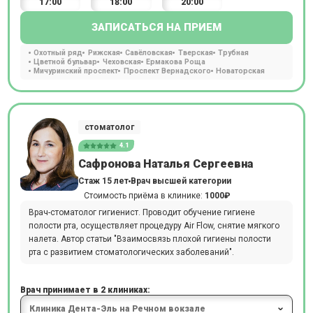
17:00
18:00
20:00
ЗАПИСАТЬСЯ НА ПРИЕМ
Охотный ряд
Рижская
Савёловская
Тверская
Трубная
Цветной бульвар
Чеховская
Ермакова Роща
Мичуринский проспект
Проспект Вернадского
Новаторская
стоматолог
4.1
Сафронова Наталья Сергеевна
Стаж 15 лет
Врач высшей категории
Стоимость приёма в клинике:
1000₽
Врач-стоматолог гигиенист. Проводит обучение гигиене
полости рта, осуществляет процедуру Air Flow, снятие мягкого
налета. Автор статьи "Взаимосвязь плохой гигиены полости
рта с развитием стоматологических заболеваний".
Врач принимает в 2 клиниках: