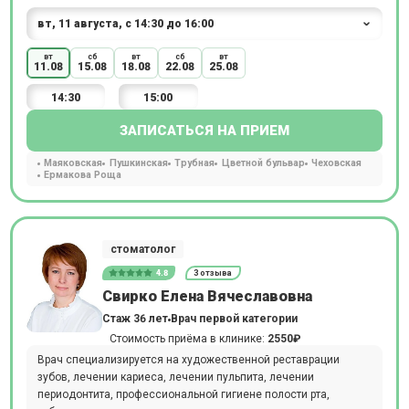
вт
сб
вт
сб
вт
11.08
15.08
18.08
22.08
25.08
14:30
15:00
ЗАПИСАТЬСЯ НА ПРИЕМ
Маяковская
Пушкинская
Трубная
Цветной бульвар
Чеховская
Ермакова Роща
стоматолог
4.8
3 отзыва
Свирко Елена Вячеславовна
Стаж 36 лет
Врач первой категории
Стоимость приёма в клинике:
2550₽
Врач специализируется на художественной реставрации
зубов, лечении кариеса, лечении пульпита, лечении
периодонтита, профессиональной гигиене полости рта,