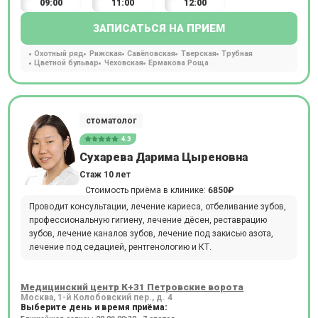
09:00
11:00
12:00
ЗАПИСАТЬСЯ НА ПРИЕМ
Охотный ряд
Рижская
Савёловская
Тверская
Трубная
Цветной бульвар
Чеховская
Ермакова Роща
стоматолог
4.3
Сухарева Дарима Цыреновна
Стаж 10 лет
Стоимость приёма в клинике:
6850₽
Проводит консультации, лечение кариеса, отбеливание зубов,
профессиональную гигиену, лечение дёсен, реставрацию
зубов, лечение каналов зубов, лечение под закисью азота,
лечение под седацией, рентгенологию и КТ.
Медицинский центр К+31 Петровские ворота
Москва, 1-й Колобовский пер., д. 4
Выберите день и время приёма: