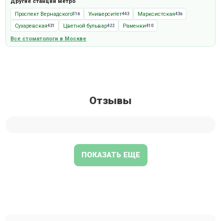
Другие станции метро
Проспект Вернадского
Университет
Марксистская
518
443
436
Сухаревская
Цветной бульвар
Раменки
431
422
410
Все стоматологи в Москве
Отзывы
ПОКАЗАТЬ ЕЩЕ