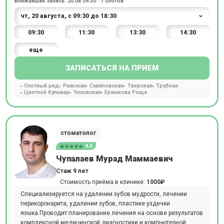
Ближайшая запись: 20.08 09:30 · 7 слотов
09:30
11:30
13:30
14:30
еще
ЗАПИСАТЬСЯ НА ПРИЕМ
Охотный ряд
Рижская
Савёловская
Тверская
Трубная
Цветной бульвар
Чеховская
Ермакова Роща
стоматолог
4.3
Чупалаев Мурад Маммаевич
Стаж 9 лет
Стоимость приёма в клинике:
1000₽
Специализируется на удалении зубов мудрости, лечении
перикоронарита, удалении зубов, пластике уздечки
языка.Проводит планирование лечения на основе результатов
комплексной медицинской диагностики и компьютерной