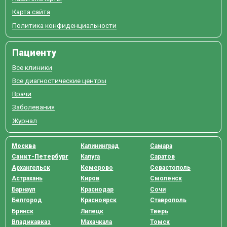
Карта сайта
Политика конфиденциальности
Пациенту
Все клиники
Все диагностические центры
Врачи
Заболевания
Журнал
Москва
Калининград
Самара
Санкт-Петербург
Калуга
Саратов
Архангельск
Кемерово
Севастополь
Астрахань
Киров
Смоленск
Барнаул
Краснодар
Сочи
Белгород
Красноярск
Ставрополь
Брянск
Липецк
Тверь
Владикавказ
Махачкала
Томск