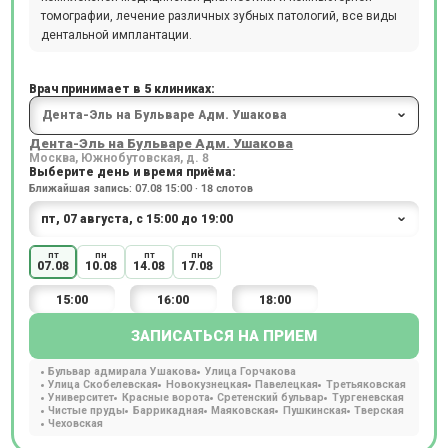
томографии, лечение различных зубных патологий, все виды
дентальной имплантации.
Врач принимает в 5 клиниках:
Дента-Эль на Бульваре Адм. Ушакова
Москва, Южнобутовская, д. 8
Выберите день и время приёма:
Ближайшая запись: 07.08 15:00 · 18 слотов
пт
пн
пт
пн
07.08
10.08
14.08
17.08
15:00
16:00
18:00
ЗАПИСАТЬСЯ НА ПРИЕМ
Бульвар адмирала Ушакова
Улица Горчакова
Улица Скобелевская
Новокузнецкая
Павелецкая
Третьяковская
Университет
Красные ворота
Сретенский бульвар
Тургеневская
Чистые пруды
Баррикадная
Маяковская
Пушкинская
Тверская
Чеховская