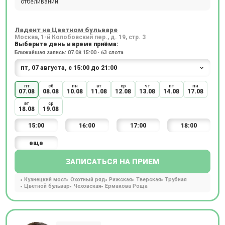
отбеливании.
Ладент на Цветном бульваре
Москва, 1-й Колобовский пер., д. 19, стр. 3
Выберите день и время приёма:
Ближайшая запись: 07.08 15:00 · 63 слота
пт
сб
пн
вт
ср
чт
пт
пн
07.08
08.08
10.08
11.08
12.08
13.08
14.08
17.08
вт
ср
18.08
19.08
15:00
16:00
17:00
18:00
еще
ЗАПИСАТЬСЯ НА ПРИЕМ
Кузнецкий мост
Охотный ряд
Рижская
Тверская
Трубная
Цветной бульвар
Чеховская
Ермакова Роща