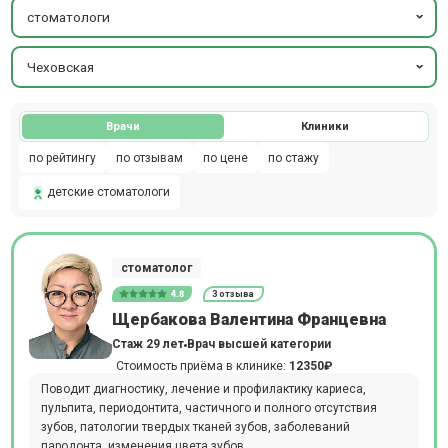
стоматологи
Чеховская
Врачи
Клиники
по рейтингу
по отзывам
по цене
по стажу
детские стоматологи
стоматолог
4.8
3 отзыва
Щербакова Валентина Францевна
Стаж 29 лет
Врач высшей категории
Стоимость приёма в клинике:
12350₽
Поводит диагностику, лечение и профилактику кариеса,
пульпита, периодонтита, частичного и полного отсутствия
зубов, патологии твердых тканей зубов, заболеваний
пародонта, изменения цвета зубов.