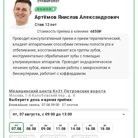
стоматолог
4
Артёмов Янислав Александрович
Стаж 12 лет
Стоимость приёма в клинике:
6850₽
Проводит консультативный прием и прием терапевтический,
владеет аппаратными способами гигиены полости рта и
отбеливание, восстанавливает все группы зубов,
инструментально обрабатывает зубы с помощью
ультразвуковых аппаратов. Проводит эндодонтическое
лечение зубов, имеет навыки работы с микроскопом и
бинокулярами, работает с коффердамом.
Медицинский центр К+31 Петровские ворота
Москва, 1-й Колобовский пер., д. 4
Выберите день и время приёма:
Ближайшая запись: 07.08 09:00 · 37 слотов
пт
сб
вс
вт
пт
вс
вт
07.08
08.08
09.08
11.08
14.08
16.08
18.08