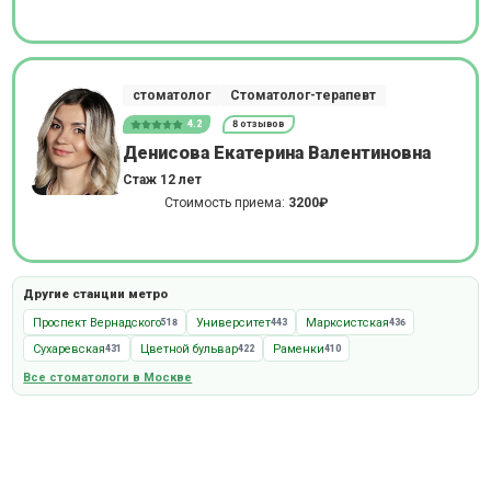
стоматолог
Стоматолог-терапевт
4.2
8 отзывов
Денисова Екатерина Валентиновна
Стаж 12 лет
Стоимость приема:
3200₽
Другие станции метро
Проспект Вернадского
Университет
Марксистская
518
443
436
Сухаревская
Цветной бульвар
Раменки
431
422
410
Все стоматологи в Москве