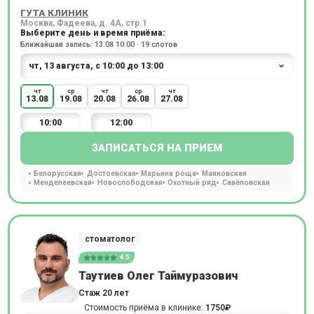
ГУТА КЛИНИК
Москва, Фадеева, д. 4А, стр.1
Выберите день и время приёма:
Ближайшая запись: 13.08 10:00 · 19 слотов
чт
ср
чт
ср
чт
13.08
19.08
20.08
26.08
27.08
10:00
12:00
ЗАПИСАТЬСЯ НА ПРИЕМ
Белорусская
Достоевская
Марьина роща
Маяковская
Менделеевская
Новослободская
Охотный ряд
Савёловская
стоматолог
4.5
Таутиев Олег Таймуразович
Стаж 20 лет
Стоимость приёма в клинике:
1750₽