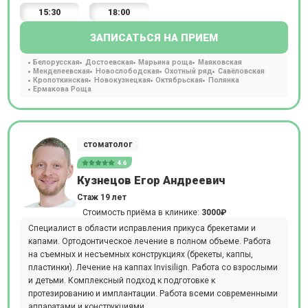
15:30
18:00
ЗАПИСАТЬСЯ НА ПРИЕМ
Белорусская
Достоевская
Марьина роща
Маяковская
Менделеевская
Новослободская
Охотный ряд
Савёловская
Кропоткинская
Новокузнецкая
Октябрьская
Полянка
Ермакова Роща
стоматолог
4.6
Кузнецов Егор Андреевич
Стаж 19 лет
Стоимость приёма в клинике:
3000₽
Специалист в области исправления прикуса брекетами и
капами. Ортодонтическое лечение в полном объеме. Работа
на съемных и несъемных конструкциях (брекеты, каппы,
пластинки). Лечение на каппах Invisilign. Работа со взрослыми
и детьми. Комплексный подход к подготовке к
протезированию и имплантации. Работа всеми современными
аппаратами и конструкциями.