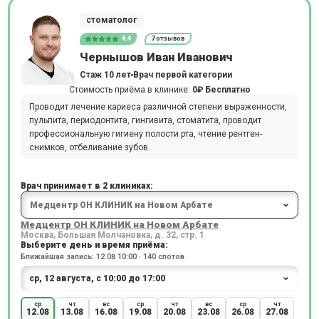
стоматолог
4.4
7 отзывов
Чернышов Иван Иванович
Стаж 10 лет
Врач первой категории
Стоимость приёма в клинике:
0₽
Бесплатно
Проводит лечение кариеса различной степени выраженности,
пульпита, периодонтита, гингивита, стоматита, проводит
профессиональную гигиену полости рта, чтение рентген-
снимков, отбеливание зубов.
Врач принимает в 2 клиниках:
Медцентр ОН КЛИНИК на Новом Арбате
Москва, Большая Молчановка, д. 32, стр. 1
Выберите день и время приёма:
Ближайшая запись: 12.08 10:00 · 140 слотов
ср
чт
вс
ср
чт
вс
ср
чт
12.08
13.08
16.08
19.08
20.08
23.08
26.08
27.08