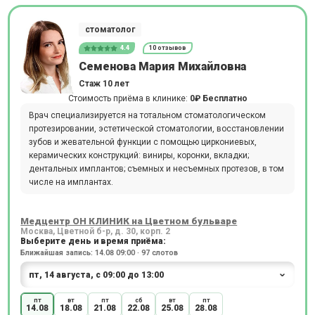
стоматолог
4.4
10 отзывов
Семенова Мария Михайловна
Стаж 10 лет
Стоимость приёма в клинике:
0₽
Бесплатно
Врач специализируется на тотальном стоматологическом
протезировании, эстетической стоматологии, восстановлении
зубов и жевательной функции с помощью циркониевых,
керамических конструкций: виниры, коронки, вкладки;
дентальных имплантов; съемных и несъемных протезов, в том
числе на имплантах.
Медцентр ОН КЛИНИК на Цветном бульваре
Москва, Цветной б-р, д. 30, корп. 2
Выберите день и время приёма:
Ближайшая запись: 14.08 09:00 · 97 слотов
пт
вт
пт
сб
вт
пт
14.08
18.08
21.08
22.08
25.08
28.08