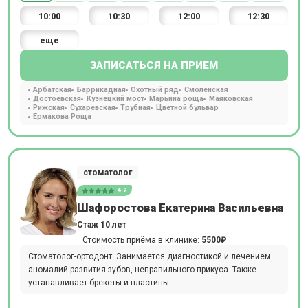
10:00
10:30
12:00
12:30
еще
ЗАПИСАТЬСЯ НА ПРИЕМ
Арбатская
Баррикадная
Охотный ряд
Смоленская
Достоевская
Кузнецкий мост
Марьина роща
Маяковская
Рижская
Сухаревская
Трубная
Цветной бульвар
Ермакова Роща
стоматолог
4.2
Шафоростова Екатерина Васильевна
Стаж 10 лет
Стоимость приёма в клинике:
5500₽
Стоматолог-ортодонт. Занимается диагностикой и лечением
аномалий развития зубов, неправильного прикуса. Также
устанавливает брекеты и пластины.