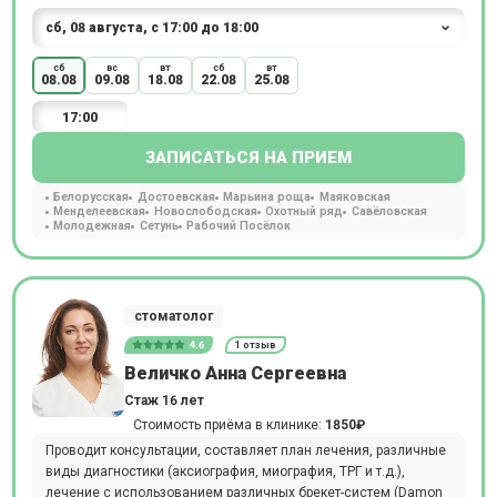
сб
вс
вт
сб
вт
08.08
09.08
18.08
22.08
25.08
17:00
ЗАПИСАТЬСЯ НА ПРИЕМ
Белорусская
Достоевская
Марьина роща
Маяковская
Менделеевская
Новослободская
Охотный ряд
Савёловская
Молодежная
Сетунь
Рабочий Посёлок
стоматолог
4.6
1 отзыв
Величко Анна Сергеевна
Стаж 16 лет
Стоимость приёма в клинике:
1850₽
Проводит консультации, составляет план лечения, различные
виды диагностики (аксиография, миография, ТРГ и т.д.),
лечение с использованием различных брекет-систем (Damon