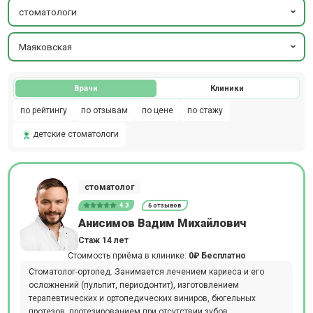
стоматологи
Маяковская
Врачи
Клиники
по рейтингу
по отзывам
по цене
по стажу
детские стоматологи
стоматолог
4.3
6 отзывов
Анисимов Вадим Михайлович
Стаж 14 лет
Стоимость приёма в клинике:
0₽
Бесплатно
Стоматолог-ортопед. Занимается лечением кариеса и его
осложнений (пульпит, периодонтит), изготовлением
терапевтических и ортопедических виниров, бюгельных
протезов, протезированием при отсутствии зубов,