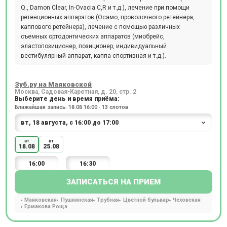
Q., Damon Clear, In-Ovacia C,R и т.д.), лечение при помощи
ретенционных аппаратов (Осамо, проволочного ретейнера,
каппового ретейнера), лечение с помощью различных
съемных ортодонтических аппаратов (миобрейс,
эластопозиционер, позиционер, индивидуальный
вестибулярный аппарат, каппа спортивная и т.д.).
Зуб.ру на Маяковской
Москва, Садовая-Каретная, д. 20, стр. 2
Выберите день и время приёма:
Ближайшая запись: 18.08 16:00 · 13 слотов
вт
вт
18.08
25.08
16:00
16:30
ЗАПИСАТЬСЯ НА ПРИЕМ
Маяковская
Пушкинская
Трубная
Цветной бульвар
Чеховская
Ермакова Роща