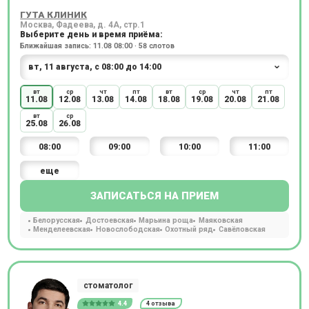
ГУТА КЛИНИК
Москва, Фадеева, д. 4А, стр.1
Выберите день и время приёма:
Ближайшая запись: 11.08 08:00 · 58 слотов
вт
ср
чт
пт
вт
ср
чт
пт
11.08
12.08
13.08
14.08
18.08
19.08
20.08
21.08
вт
ср
25.08
26.08
08:00
09:00
10:00
11:00
еще
ЗАПИСАТЬСЯ НА ПРИЕМ
Белорусская
Достоевская
Марьина роща
Маяковская
Менделеевская
Новослободская
Охотный ряд
Савёловская
стоматолог
4.4
4 отзыва