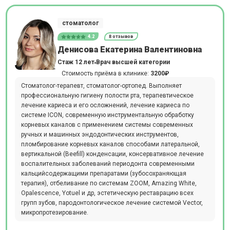
стоматолог
4.2
8 отзывов
Денисова Екатерина Валентиновна
Стаж 12 лет
Врач высшей категории
Стоимость приёма в клинике:
3200₽
Стоматолог-терапевт, стоматолог-ортопед. Выполняет
профессиональную гигиену полости рта, терапевтическое
лечение кариеса и его осложнений, лечение кариеса по
системе ICON, современную инструментальную обработку
корневых каналов с применением системы современных
ручных и машинных эндодонтических инструментов,
пломбирование корневых каналов способами латеральной,
вертикальной (Beefill) конденсации, консервативное лечение
воспалительных заболеваний периодонта современными
кальцийсодержащими препаратами (зубосохраняющая
терапия), отбеливание по системам ZOOM, Amazing White,
Opalescence, Yotuel и др, эстетическую реставрацию всех
групп зубов, пародонтологическое лечение системой Vector,
микропротезирование.