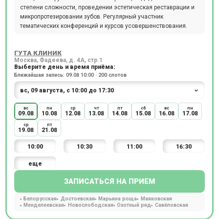
степени сложности, проведении эстетическая реставрации и
микропротезировании зубов. Регулярный участник
тематических конференций и курсов усовершенствования.
ГУТА КЛИНИК
Москва, Фадеева, д. 4А, стр.1
Выберите день и время приёма:
Ближайшая запись: 09.08 10:00 · 200 слотов
вс
пн
ср
чт
пт
сб
вс
пн
09.08
10.08
12.08
13.08
14.08
15.08
16.08
17.08
ср
пт
19.08
21.08
10:00
10:30
11:00
16:30
еще
ЗАПИСАТЬСЯ НА ПРИЕМ
Белорусская
Достоевская
Марьина роща
Маяковская
Менделеевская
Новослободская
Охотный ряд
Савёловская