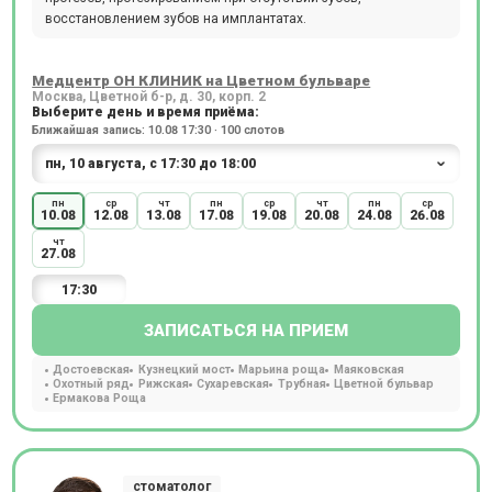
восстановлением зубов на имплантатах.
Медцентр ОН КЛИНИК на Цветном бульваре
Москва, Цветной б-р, д. 30, корп. 2
Выберите день и время приёма:
Ближайшая запись: 10.08 17:30 · 100 слотов
пн
ср
чт
пн
ср
чт
пн
ср
10.08
12.08
13.08
17.08
19.08
20.08
24.08
26.08
чт
27.08
17:30
ЗАПИСАТЬСЯ НА ПРИЕМ
Достоевская
Кузнецкий мост
Марьина роща
Маяковская
Охотный ряд
Рижская
Сухаревская
Трубная
Цветной бульвар
Ермакова Роща
стоматолог