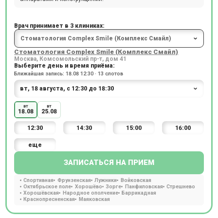
Врач принимает в 3 клиниках:
Стоматология Complex Smile (Комплекс Смайл)
Москва, Комсомольский пр-т, дом 41
Выберите день и время приёма:
Ближайшая запись: 18.08 12:30 · 13 слотов
вт
вт
18.08
25.08
12:30
14:30
15:00
16:00
еще
ЗАПИСАТЬСЯ НА ПРИЕМ
Спортивная
Фрунзенская
Лужники
Войковская
Октябрьское поле
Хорошёво
Зорге
Панфиловская
Стрешнево
Хорошёвская
Народное ополчение
Баррикадная
Краснопресненская
Маяковская