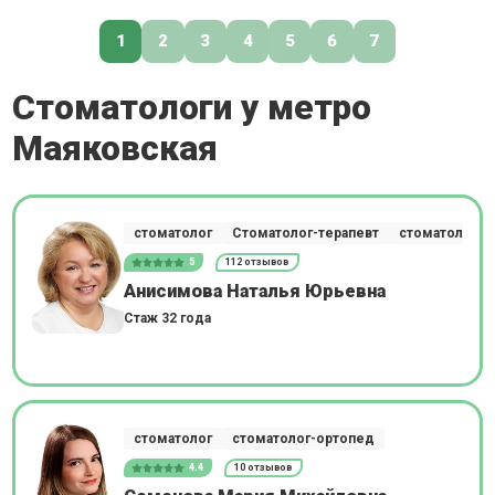
1
2
3
4
5
6
7
Стоматологи у метро
Маяковская
стоматолог
Стоматолог-терапевт
стоматолог-о
5
112 отзывов
Анисимова Наталья Юрьевна
Стаж 32 года
стоматолог
стоматолог-ортопед
4.4
10 отзывов