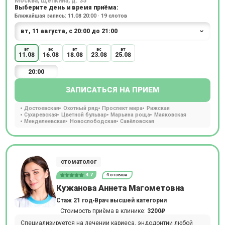
Москва, Щепкина, д. 35
Выберите день и время приёма:
Ближайшая запись: 11.08 20:00 · 19 слотов
вт
вс
вт
вс
вт
11.08
16.08
18.08
23.08
25.08
20:00
ЗАПИСАТЬСЯ НА ПРИЕМ
Достоевская
Охотный ряд
Проспект мира
Рижская
Сухаревская
Цветной бульвар
Марьина роща
Маяковская
Менделеевская
Новослободская
Савёловская
стоматолог
4.7
4 отзыва
Кужанова Аннета Магометовна
Стаж 21 год
Врач высшей категории
Стоимость приёма в клинике:
3200₽
Специализируется на лечении кариеса, эндодонтии любой