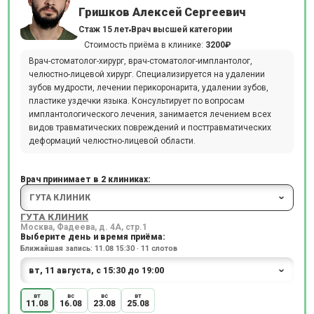
Гришков Алексей Сергеевич
Стаж 15 лет
Врач высшей категории
Стоимость приёма в клинике:
3200₽
Врач-стоматолог-хирург, врач-стоматолог-имплантолог,
челюстно-лицевой хирург. Специализируется на удалении
зубов мудрости, лечении перикоронарита, удалении зубов,
пластике уздечки языка. Консультирует по вопросам
имплантологического лечения, занимается лечением всех
видов травматических повреждений и посттравматических
деформаций челюстно-лицевой области.
Врач принимает в 2 клиниках:
ГУТА КЛИНИК
Москва, Фадеева, д. 4А, стр.1
Выберите день и время приёма:
Ближайшая запись: 11.08 15:30 · 11 слотов
вт
вс
вс
вт
11.08
16.08
23.08
25.08