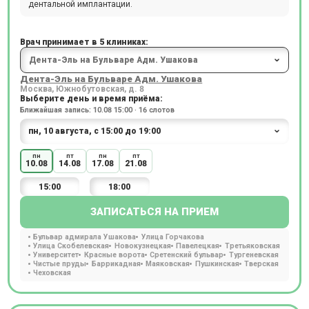
дентальной имплантации.
Врач принимает в 5 клиниках:
Дента-Эль на Бульваре Адм. Ушакова
Москва, Южнобутовская, д. 8
Выберите день и время приёма:
Ближайшая запись: 10.08 15:00 · 16 слотов
пн
пт
пн
пт
10.08
14.08
17.08
21.08
15:00
18:00
ЗАПИСАТЬСЯ НА ПРИЕМ
Бульвар адмирала Ушакова
Улица Горчакова
Улица Скобелевская
Новокузнецкая
Павелецкая
Третьяковская
Университет
Красные ворота
Сретенский бульвар
Тургеневская
Чистые пруды
Баррикадная
Маяковская
Пушкинская
Тверская
Чеховская