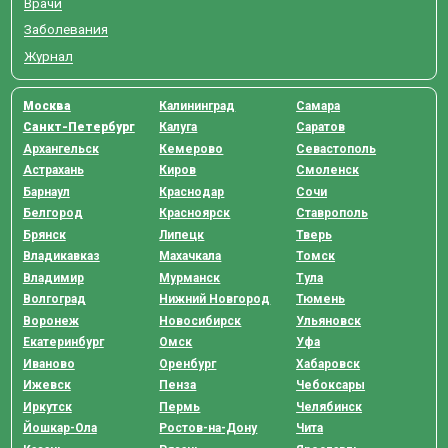
Врачи
Заболевания
Журнал
Москва
Калининград
Самара
Санкт-Петербург
Калуга
Саратов
Архангельск
Кемерово
Севастополь
Астрахань
Киров
Смоленск
Барнаул
Краснодар
Сочи
Белгород
Красноярск
Ставрополь
Брянск
Липецк
Тверь
Владикавказ
Махачкала
Томск
Владимир
Мурманск
Тула
Волгоград
Нижний Новгород
Тюмень
Воронеж
Новосибирск
Ульяновск
Екатеринбург
Омск
Уфа
Иваново
Оренбург
Хабаровск
Ижевск
Пенза
Чебоксары
Иркутск
Пермь
Челябинск
Йошкар-Ола
Ростов-на-Дону
Чита