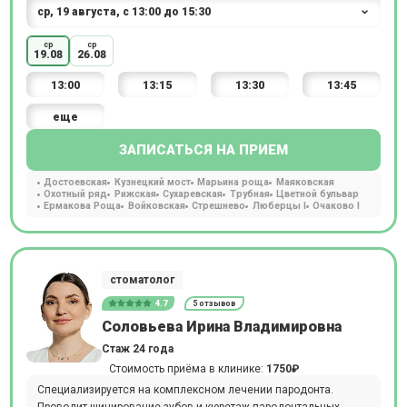
ср
ср
19.08
26.08
13:00
13:15
13:30
13:45
еще
ЗАПИСАТЬСЯ НА ПРИЕМ
Достоевская
Кузнецкий мост
Марьина роща
Маяковская
Охотный ряд
Рижская
Сухаревская
Трубная
Цветной бульвар
Ермакова Роща
Войковская
Стрешнево
Люберцы I
Очаково I
стоматолог
4.7
5 отзывов
Соловьева Ирина Владимировна
Стаж 24 года
Стоимость приёма в клинике:
1750₽
Специализируется на комплексном лечении пародонта.