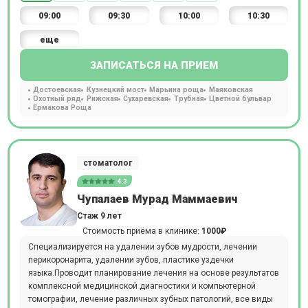
09:00
09:30
10:00
10:30
еще
ЗАПИСАТЬСЯ НА ПРИЕМ
Достоевская
Кузнецкий мост
Марьина роща
Маяковская
Охотный ряд
Рижская
Сухаревская
Трубная
Цветной бульвар
Ермакова Роща
стоматолог
4.3
Чупалаев Мурад Маммаевич
Стаж 9 лет
Стоимость приёма в клинике:
1000₽
Специализируется на удалении зубов мудрости, лечении
перикоронарита, удалении зубов, пластике уздечки
языка.Проводит планирование лечения на основе результатов
комплексной медицинской диагностики и компьютерной
томографии, лечение различных зубных патологий, все виды