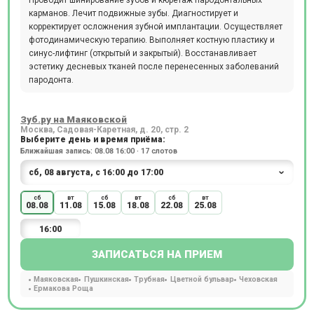
Проводит шинирование зубов и кюретаж пародонтальных
карманов. Лечит подвижные зубы. Диагностирует и
корректирует осложнения зубной имплантации. Осуществляет
фотодинамическую терапию. Выполняет костную пластику и
синус-лифтинг (открытый и закрытый). Восстанавливает
эстетику десневых тканей после перенесенных заболеваний
пародонта.
Зуб.ру на Маяковской
Москва, Садовая-Каретная, д. 20, стр. 2
Выберите день и время приёма:
Ближайшая запись: 08.08 16:00 · 17 слотов
сб
вт
сб
вт
сб
вт
08.08
11.08
15.08
18.08
22.08
25.08
16:00
ЗАПИСАТЬСЯ НА ПРИЕМ
Маяковская
Пушкинская
Трубная
Цветной бульвар
Чеховская
Ермакова Роща