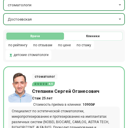
стоматологи
Достоевская
Врачи
Клиники
по рейтингу
по отзывам
по цене
по стажу
детские стоматологи
стоматолог
4.5
Степанян Сергей Оганесович
Стаж 25 лет
Стоимость приёма в клинике:
10900₽
Специалист по эстетической стоматологии,
микропротезированию и протезированию на имплантатах
различных систем (NOBEL BIOCARE, CAMLOG, ASTRA TECH,
BIOHORIZONT, ALFA BIO). Проводит планирование и