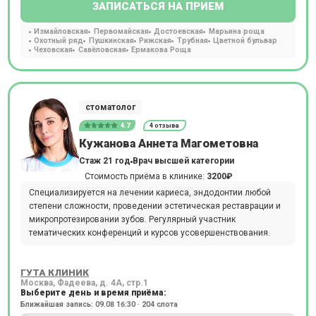
ЗАПИСАТЬСЯ НА ПРИЕМ
Измайловская
Первомайская
Достоевская
Марьина роща
Охотный ряд
Пушкинская
Рижская
Трубная
Цветной бульвар
Чеховская
Савёловская
Ермакова Роща
стоматолог
4.7
4 отзыва
Кужанова Аннета Магометовна
Стаж 21 год
Врач высшей категории
Стоимость приёма в клинике:
3200₽
Специализируется на лечении кариеса, эндодонтии любой
степени сложности, проведении эстетическая реставрации и
микропротезировании зубов. Регулярный участник
тематических конференций и курсов усовершенствования.
ГУТА КЛИНИК
Москва, Фадеева, д. 4А, стр.1
Выберите день и время приёма:
Ближайшая запись: 09.08 16:30 · 204 слота