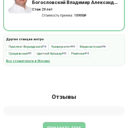
Богословский Владимир Александрович
Стаж 29 лет
Стоимость приема:
10900₽
Другие станции метро
Проспект Вернадского
Университет
Марксистская
518
443
436
Сухаревская
Цветной бульвар
Раменки
431
422
410
Все стоматологи в Москве
Отзывы