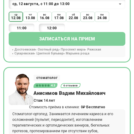
ср
чт
вс
пн
сб
вс
пн
12.08
13.08
16.08
17.08
22.08
23.08
24.08
11:00
12:00
ЗАПИСАТЬСЯ НА ПРИЕМ
Достоевская
Охотный ряд
Проспект мира
Рижская
Сухаревская
Цветной бульвар
Марьина роща
стоматолог
4.3
6 отзывов
Анисимов Вадим Михайлович
Стаж 14 лет
Стоимость приёма в клинике:
0₽
Бесплатно
Стоматолог-ортопед. Занимается лечением кариеса и его
осложнений (пульпит, периодонтит), изготовлением
терапевтических и ортопедических виниров, бюгельных
протезов, протезированием при отсутствии зубов,