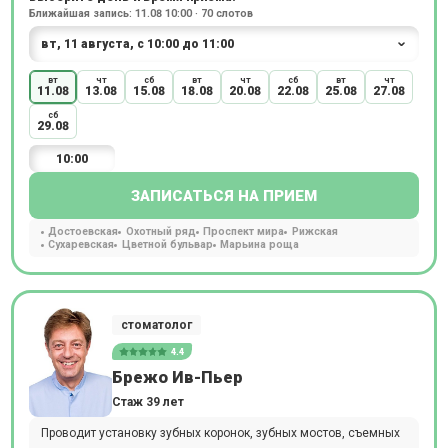
Ближайшая запись: 11.08 10:00 · 70 слотов
вт
чт
сб
вт
чт
сб
вт
чт
11.08
13.08
15.08
18.08
20.08
22.08
25.08
27.08
сб
29.08
10:00
ЗАПИСАТЬСЯ НА ПРИЕМ
Достоевская
Охотный ряд
Проспект мира
Рижская
Сухаревская
Цветной бульвар
Марьина роща
стоматолог
4.4
Брежо Ив-Пьер
Стаж 39 лет
Проводит установку зубных коронок, зубных мостов, съемных