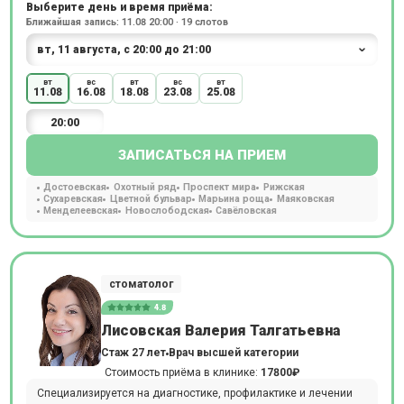
Выберите день и время приёма:
Ближайшая запись: 11.08 20:00 · 19 слотов
вт
вс
вт
вс
вт
11.08
16.08
18.08
23.08
25.08
20:00
ЗАПИСАТЬСЯ НА ПРИЕМ
Достоевская
Охотный ряд
Проспект мира
Рижская
Сухаревская
Цветной бульвар
Марьина роща
Маяковская
Менделеевская
Новослободская
Савёловская
стоматолог
4.8
Лисовская Валерия Талгатьевна
Стаж 27 лет
Врач высшей категории
Стоимость приёма в клинике:
17800₽
Специализируется на диагностике, профилактике и лечении