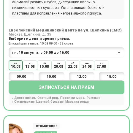
аномалий развития зубов, дисфункции височно-
нижнечелюстных суставов. Устанавливает брекеты и
пластины для исправления неправильного прикуса.
Европейский медицинский центр на ул. Щепкина (ЕМС)
Москва, Щепкина, д. 35
Выберите день и время приёма:
Ближайшая запись: 10.08 09:00 · 32 слота
пн
чт
сб
чт
сб
пн
чт
10.08
13.08
15.08
20.08
22.08
24.08
27.08
09:00
10:00
12:00
15:00
ЗАПИСАТЬСЯ НА ПРИЕМ
Достоевская
Охотный ряд
Проспект мира
Рижская
Сухаревская
Цветной бульвар
Марьина роща
стоматолог