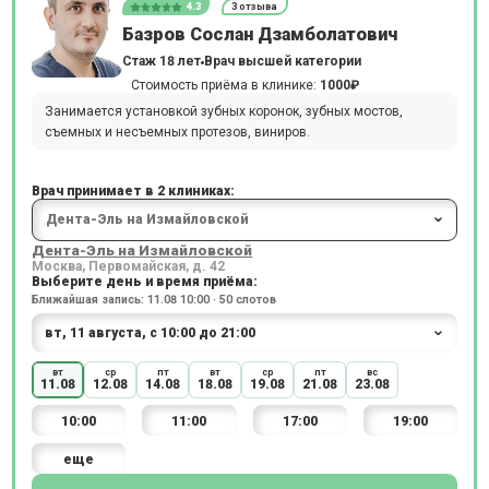
4.3
3 отзыва
Базров Сослан Дзамболатович
Стаж 18 лет
Врач высшей категории
Стоимость приёма в клинике:
1000₽
Занимается установкой зубных коронок, зубных мостов,
съемных и несъемных протезов, виниров.
Врач принимает в 2 клиниках:
Дента-Эль на Измайловской
Москва, Первомайская, д. 42
Выберите день и время приёма:
Ближайшая запись: 11.08 10:00 · 50 слотов
вт
ср
пт
вт
ср
пт
вс
11.08
12.08
14.08
18.08
19.08
21.08
23.08
10:00
11:00
17:00
19:00
еще