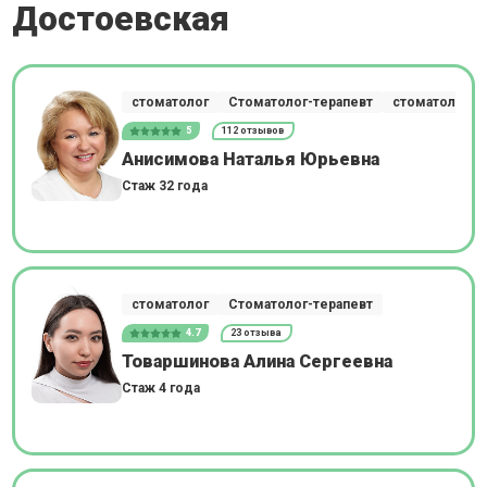
Достоевская
стоматолог
Стоматолог-терапевт
стоматолог-о
5
112 отзывов
Анисимова Наталья Юрьевна
Стаж 32 года
стоматолог
Стоматолог-терапевт
4.7
23 отзыва
Товаршинова Алина Сергеевна
Стаж 4 года