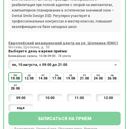
реабилитация при полной адентии с опорой на имплантатах,
компьютерное планирование в эстетически значимой зоне –
Dental Smile Design DSD. Регулярно участвует в
профессиональных конгрессах и мастер классах, повышает
квалификацию на базе западных школ.
Европейский медицинский центр на ул. Щепкина (ЕМС)
Москва, Щепкина, д. 35
Выберите день и время приёма:
Ближайшая запись: 10.08 09:00 · 74 слота
пн
ср
пт
пн
ср
пт
пн
ср
10.08
12.08
14.08
17.08
19.08
21.08
24.08
26.08
пт
28.08
09:00
10:00
11:00
12:00
еще
ЗАПИСАТЬСЯ НА ПРИЕМ
Достоевская
Охотный ряд
Проспект мира
Рижская