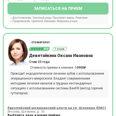
ЗАПИСАТЬСЯ НА ПРИЕМ
Достоевская
Охотный ряд
Проспект мира
Рижская
Сухаревская
Цветной бульвар
Марьина роща
стоматолог
4.4
1 отзыв
Девятайкина Оксана Ивановна
Стаж 23 года
Стоимость приёма в клинике:
10900₽
Проводит эндодонтическое лечение зубов с использованием
операционного микроскопа. Владеет современными
методами лечения каналов в трудных нестандартных
ситуациях с использованием системы BeeFill (метод горячей
гуттаперчи).
Европейский медицинский центр на ул. Щепкина (ЕМС)
Москва, Щепкина, д. 35
Выберите день и время приёма: