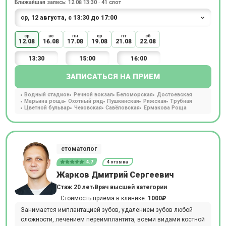
Ближайшая запись: 12.08 13:30 · 41 слот
ср
вс
пн
ср
пт
сб
12.08
16.08
17.08
19.08
21.08
22.08
13:30
15:00
16:00
ЗАПИСАТЬСЯ НА ПРИЕМ
Водный стадион
Речной вокзал
Беломорская
Достоевская
Марьина роща
Охотный ряд
Пушкинская
Рижская
Трубная
Цветной бульвар
Чеховская
Савёловская
Ермакова Роща
стоматолог
4.7
4 отзыва
Жарков Дмитрий Сергеевич
Стаж 20 лет
Врач высшей категории
Стоимость приёма в клинике:
1000₽
Занимается имплантацией зубов, удалением зубов любой
сложности, лечением переимплантита, всеми видами костной