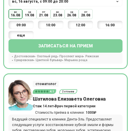
вс
ср
пт
вс
ср
пт
16.08
19.08
21.08
23.08
26.08
28.08
09:00
10:00
12:00
16:00
еще
ЗАПИСАТЬСЯ НА ПРИЕМ
Достоевская
Охотный ряд
Проспект мира
Рижская
Сухаревская
Цветной бульвар
Марьина роща
стоматолог
4.1
2 отзыва
Шатилова Елизавета Олеговна
Стаж 14 лет
Врач первой категории
Стоимость приёма в клинике:
1000₽
Ведущий специалист в клинике Дента-Эль. Предоставляет
следующие услуги: восстановление зубной эмали и формы
зубов, реставрацию зубов, молочных зубов, эстетическую