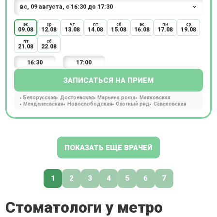
вс
ср
чт
пт
сб
вс
пн
ср
09.08
12.08
13.08
14.08
15.08
16.08
17.08
19.08
пт
сб
21.08
22.08
16:30
17:00
ЗАПИСАТЬСЯ НА ПРИЕМ
Белорусская
Достоевская
Марьина роща
Маяковская
Менделеевская
Новослободская
Охотный ряд
Савёловская
ПОКАЗАТЬ ЕЩЕ ВРАЧЕЙ
1
2
3
4
5
6
7
Стоматологи у метро