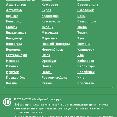
Архангельск
Кемерово
Севастополь
Астрахань
Киров
Смоленск
Барнаул
Краснодар
Сочи
Белгород
Красноярск
Ставрополь
Брянск
Липецк
Тверь
Владикавказ
Махачкала
Томск
Владимир
Мурманск
Тула
Волгоград
Нижний Новгород
Тюмень
Воронеж
Новосибирск
Ульяновск
Екатеринбург
Омск
Уфа
Иваново
Оренбург
Хабаровск
Ижевск
Пенза
Чебоксары
Иркутск
Пермь
Челябинск
Йошкар-Ола
Ростов-на-Дону
Чита
Казань
Рязань
Ярославль
© 2014–2026 «ВсеВрачиЗдесь.ру»
Информация представлена на сайте в ознакомительных целях, не может
заменить визит к врачу, использоваться для назначения лечения и
постановки диагноза.
Если вы являетесь представителем клиники или врачом и хотите отвечать