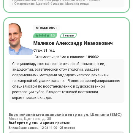
Сухаревская
Цветной бульвар
Марьина роща
стоматолог
4.3
1 отзыв
Маликов Александр Ивановович
Стаж 31 год
Стоимость приёма в клинике:
10900₽
Специализируется на терапевтической стоматологии,
эндодонтии, эстетической стоматологии. Владеет
современными методами эндодонтического лечения и
трехмерной обтурации каналов. Является сертифицированным
специалистом по восстановлению и художественной
реставрации зубов. Владеет техникой постановки
керамических вкладок.
Европейский медицинский центр на ул. Щепкина (ЕМС)
Москва, Щепкина, д. 35
Выберите день и время приёма:
Ближайшая запись: 12.08 11:00 · 25 слотов