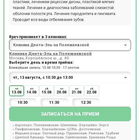
пластики, лечением рецессии десны, пластикой мягких
тканей. Лечение и диагностика заболеваний слизистой
оболочки полости рта. Лечение пародонтита и гингивита.
Проводит все виды отбеливания зубов.
Врач принимает в 3 клиниках:
Клиника Дента-Эль на Полежаевской
Москва, Хорошёвское ш., д. 80
Выберите день и время приёма:
Ближайшая запись: 13.08 10:30 · 17 слотов
чт
пт
сб
чт
пт
сб
13.08
14.08
15.08
20.08
21.08
22.08
10:30
11:30
12:30
ЗАПИСАТЬСЯ НА ПРИЕМ
Аэропорт
Полежаевская
Шелепиха
Хорошёво
Зорге
Панфиловская
Хорошёвская
ЦСКА
Достоевская
Марьина роща
Охотный ряд
Пушкинская
Рижская
Трубная
Цветной бульвар
Чеховская
Савёловская
Ермакова Роща