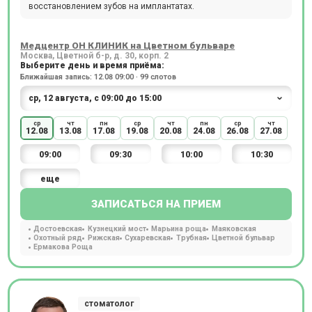
восстановлением зубов на имплантатах.
Медцентр ОН КЛИНИК на Цветном бульваре
Москва, Цветной б-р, д. 30, корп. 2
Выберите день и время приёма:
Ближайшая запись: 12.08 09:00 · 99 слотов
ср
чт
пн
ср
чт
пн
ср
чт
12.08
13.08
17.08
19.08
20.08
24.08
26.08
27.08
09:00
09:30
10:00
10:30
еще
ЗАПИСАТЬСЯ НА ПРИЕМ
Достоевская
Кузнецкий мост
Марьина роща
Маяковская
Охотный ряд
Рижская
Сухаревская
Трубная
Цветной бульвар
Ермакова Роща
стоматолог