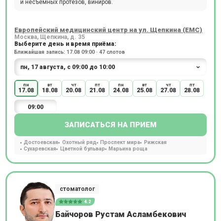
и несъемных протезов, виниров.
Европейский медицинский центр на ул. Щепкина (ЕМС)
Москва, Щепкина, д. 35
Выберите день и время приёма:
Ближайшая запись: 17.08 09:00 · 47 слотов
пн
вт
чт
пт
пн
вт
чт
пт
17.08
18.08
20.08
21.08
24.08
25.08
27.08
28.08
09:00
ЗАПИСАТЬСЯ НА ПРИЕМ
Достоевская
Охотный ряд
Проспект мира
Рижская
Сухаревская
Цветной бульвар
Марьина роща
стоматолог
4.2
Байчоров Рустам Асламбекович