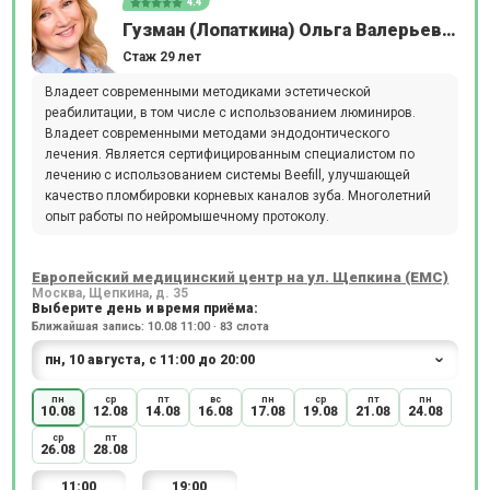
4.4
Гузман (Лопаткина) Ольга Валерьевна
Стаж 29 лет
Владеет современными методиками эстетической
реабилитации, в том числе с использованием люминиров.
Владеет современными методами эндодонтического
лечения. Является сертифицированным специалистом по
лечению с использованием системы Beefill, улучшающей
качество пломбировки корневых каналов зуба. Многолетний
опыт работы по нейромышечному протоколу.
Европейский медицинский центр на ул. Щепкина (ЕМС)
Москва, Щепкина, д. 35
Выберите день и время приёма:
Ближайшая запись: 10.08 11:00 · 83 слота
пн
ср
пт
вс
пн
ср
пт
пн
10.08
12.08
14.08
16.08
17.08
19.08
21.08
24.08
ср
пт
26.08
28.08
11:00
19:00