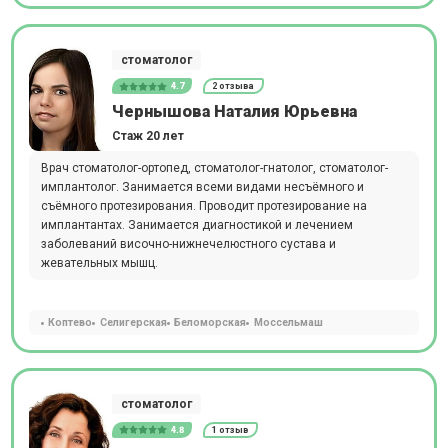
стоматолог
4.7
2 отзыва
Чернышова Наталия Юрьевна
Стаж 20 лет
Врач стоматолог-ортопед, стоматолог-гнатолог, стоматолог-
имплантолог. Занимается всеми видами несъёмного и
съёмного протезирования. Проводит протезирование на
имплантантах. Занимается диагностикой и лечением
заболеваний височно-нижнечелюстного сустава и
жевательных мышц.
Коптево
Селигерская
Беломорская
Моссельмаш
стоматолог
4.8
1 отзыв