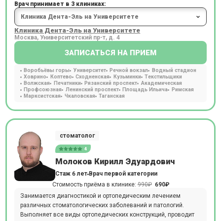
Врач принимает в 3 клиниках:
Клиника Дента-Эль на Университете
Москва, Университетский пр-т, д. 4
ЗАПИСАТЬСЯ НА ПРИЕМ
Воробьёвы горы
Университет
Речной вокзал
Водный стадион
Ховрино
Коптево
Сходненская
Кузьминки
Текстильщики
Волжская
Печатники
Рязанский проспект
Академическая
Профсоюзная
Ленинский проспект
Площадь Ильича
Римская
Марксистская
Чкаловская
Таганская
стоматолог
4
Молоков Кирилл Эдуардович
Стаж 6 лет
Врач первой категории
Стоимость приёма в клинике:
990₽
690₽
Занимается диагностикой и ортопедическим лечением
различных стоматологических заболеваний и патологий.
Выполняет все виды ортопедических конструкций, проводит