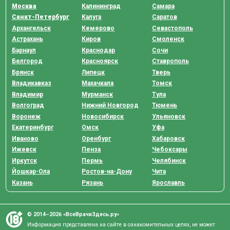
Москва
Калининград
Самара
Санкт-Петербург
Калуга
Саратов
Архангельск
Кемерово
Севастополь
Астрахань
Киров
Смоленск
Барнаул
Краснодар
Сочи
Белгород
Красноярск
Ставрополь
Брянск
Липецк
Тверь
Владикавказ
Махачкала
Томск
Владимир
Мурманск
Тула
Волгоград
Нижний Новгород
Тюмень
Воронеж
Новосибирск
Ульяновск
Екатеринбург
Омск
Уфа
Иваново
Оренбург
Хабаровск
Ижевск
Пенза
Чебоксары
Иркутск
Пермь
Челябинск
Йошкар-Ола
Ростов-на-Дону
Чита
Казань
Рязань
Ярославль
© 2014–2026 «ВсеВрачиЗдесь.ру»
Информация представлена на сайте в ознакомительных целях, не может