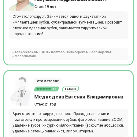
Стаж 19 лет
Стоматолог-хирург. Занимается одно- и двухэтапной
имплантацией зубов, субантральной аугментацией. Проводит
сложное удаление зубов, занимается хирургической
пародонтологией.
Алексеевская
ВДНХ
Коптево
Селигерская
Беломорская
Моссельмаш
стоматолог
4.6
1 отзыв
Медведева Евгения Владимировна
Стаж 21 год
Врач-стоматолог хирург, терапевт. Проводит лечение и
подготовку к протезированию зубов, фото-отбеливание ZOOM,
удаление зубов, хирургию мягких тканей (вскрытие абсцессов,
удаление ретенционных кист, липом, атером).