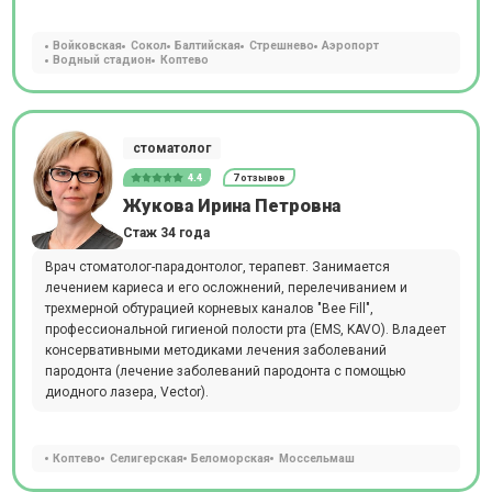
Войковская
Сокол
Балтийская
Стрешнево
Аэропорт
Водный стадион
Коптево
стоматолог
4.4
7 отзывов
Жукова Ирина Петровна
Стаж 34 года
Врач стоматолог-парадонтолог, терапевт. Занимается
лечением кариеса и его осложнений, перелечиванием и
трехмерной обтурацией корневых каналов "Bee Fill",
профессиональной гигиеной полости рта (EMS, KAVO). Владеет
консервативными методиками лечения заболеваний
пародонта (лечение заболеваний пародонта с помощью
диодного лазера, Vector).
Коптево
Селигерская
Беломорская
Моссельмаш