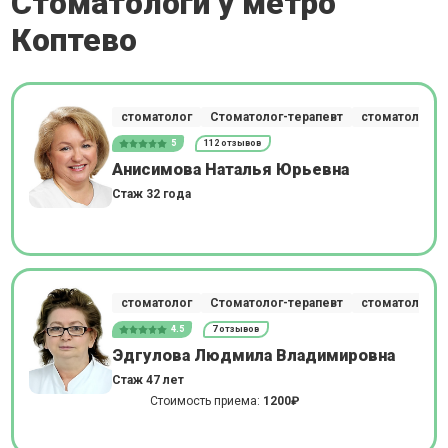
Стоматологи у метро
Коптево
стоматолог
Стоматолог-терапевт
стоматолог-о
5
112 отзывов
Анисимова Наталья Юрьевна
Стаж 32 года
стоматолог
Стоматолог-терапевт
стоматолог-о
4.5
7 отзывов
Эдгулова Людмила Владимировна
Стаж 47 лет
Стоимость приема:
1200₽