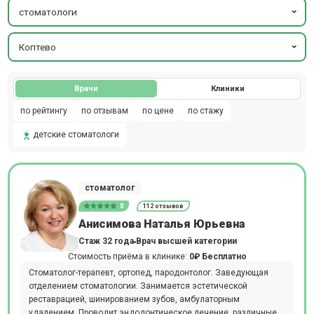
стоматологи
Коптево
Врачи
Клиники
по рейтингу
по отзывам
по цене
по стажу
детские стоматологи
стоматолог
5
112 отзывов
Анисимова Наталья Юрьевна
Стаж 32 года
Врач высшей категории
Стоимость приёма в клинике:
0₽
Бесплатно
Стоматолог-терапевт, ортопед, пародонтолог. Заведующая
отделением стоматологии. Занимается эстетической
реставрацией, шинированием зубов, амбулаторным
удалением. Проводит эндодонтическое лечение, различные