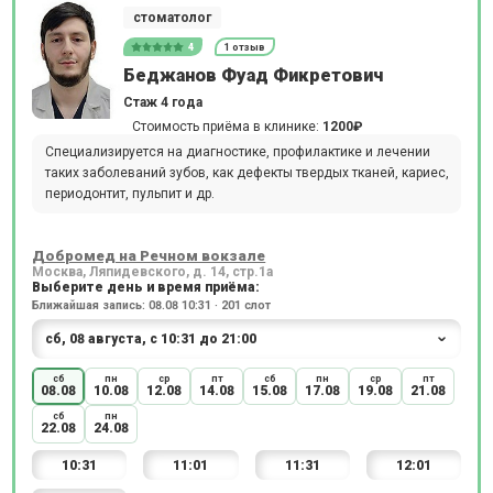
стоматолог
4
1 отзыв
Беджанов Фуад Фикретович
Стаж 4 года
Стоимость приёма в клинике:
1200₽
Специализируется на диагностике, профилактике и лечении
таких заболеваний зубов, как дефекты твердых тканей, кариес,
периодонтит, пульпит и др.
Добромед на Речном вокзале
Москва, Ляпидевского, д. 14, стр.1а
Выберите день и время приёма:
Ближайшая запись: 08.08 10:31 · 201 слот
сб
пн
ср
пт
сб
пн
ср
пт
08.08
10.08
12.08
14.08
15.08
17.08
19.08
21.08
сб
пн
22.08
24.08
10:31
11:01
11:31
12:01