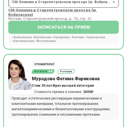
СМ-Клиника в Старопетровском проезде (м.
Войковская)
Москва, Старопетровский проезд, д. 7А, стр. 22
ЗАПИСАТЬСЯ НА ПРИЕМ
Войковская
Балтийская
Стрешнево
Коптево
Селигерская
Беломорская
Моссельмаш
стоматолог
4.4
4 отзыва
Мурадова Фатима Фариковна
Стаж 30 лет
Врач высшей категории
Стоимость приёма в клинике:
2800₽
Проводит эстетические реставрации керамическими и
композитными винирами, тотальное протезирование
металлокерамическими и безметалловыми конструкциями,
протезирование съемными и несъемными протезами.