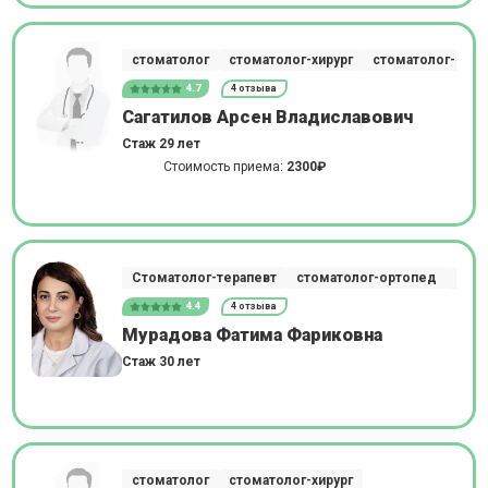
стоматолог
стоматолог-хирург
стоматолог-импл
4.7
4 отзыва
Сагатилов Арсен Владиславович
Стаж 29 лет
Стоимость приема:
2300₽
Стоматолог-терапевт
стоматолог-ортопед
стом
4.4
4 отзыва
Мурадова Фатима Фариковна
Стаж 30 лет
стоматолог
стоматолог-хирург