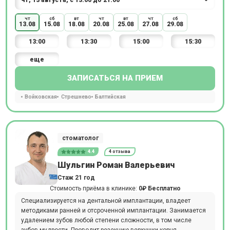
чт
сб
вт
чт
вт
чт
сб
13.08
15.08
18.08
20.08
25.08
27.08
29.08
13:00
13:30
15:00
15:30
еще
ЗАПИСАТЬСЯ НА ПРИЕМ
Войковская
Стрешнево
Балтийская
стоматолог
4.4
4 отзыва
Шульгин Роман Валерьевич
Стаж 21 год
Стоимость приёма в клинике:
0₽
Бесплатно
Специализируется на дентальной имплантации, владеет
методиками ранней и отсроченной имплантации. Занимается
удалением зубов любой степени сложности, в том числе
зубов мудрости. Проводит резекцию верхушки корня,