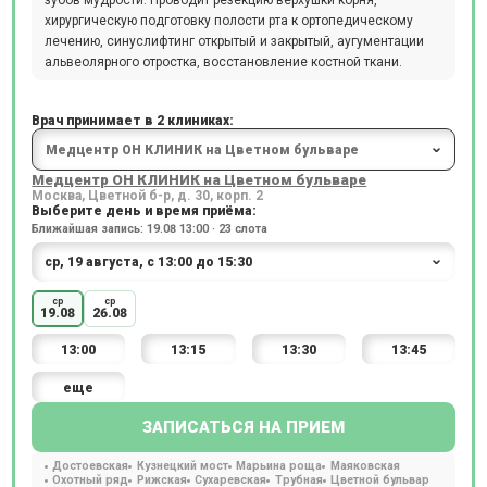
хирургическую подготовку полости рта к ортопедическому
лечению, синуслифтинг открытый и закрытый, аугументации
альвеолярного отростка, восстановление костной ткани.
Врач принимает в 2 клиниках:
Медцентр ОН КЛИНИК на Цветном бульваре
Москва, Цветной б-р, д. 30, корп. 2
Выберите день и время приёма:
Ближайшая запись: 19.08 13:00 · 23 слота
ср
ср
19.08
26.08
13:00
13:15
13:30
13:45
еще
ЗАПИСАТЬСЯ НА ПРИЕМ
Достоевская
Кузнецкий мост
Марьина роща
Маяковская
Охотный ряд
Рижская
Сухаревская
Трубная
Цветной бульвар