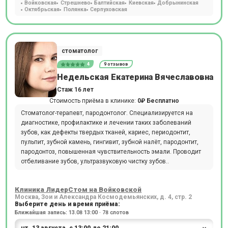
Войковская
Стрешнево
Балтийская
Киевская
Добрынинская
Октябрьская
Полянка
Серпуховская
стоматолог
4
9 отзывов
Недельская Екатерина Вячеславовна
Стаж 16 лет
Стоимость приёма в клинике:
0₽
Бесплатно
Стоматолог-терапевт, пародонтолог. Специализируется на
диагностике, профилактике и лечении таких заболеваний
зубов, как дефекты твердых тканей, кариес, периодонтит,
пульпит, зубной камень, гингивит, зубной налёт, пародонтит,
пародонтоз, повышенная чувствительность эмали. Проводит
отбеливание зубов, ультразвуковую чистку зубов..
Клиника ЛидерСтом на Войковской
Москва, Зои и Александра Космодемьянских, д. 4, стр. 2
Выберите день и время приёма:
Ближайшая запись: 13.08 13:00 · 78 слотов