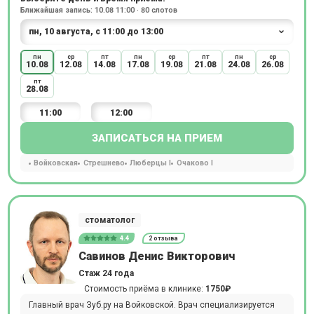
Ближайшая запись: 10.08 11:00 · 80 слотов
пн
ср
пт
пн
ср
пт
пн
ср
10.08
12.08
14.08
17.08
19.08
21.08
24.08
26.08
пт
28.08
11:00
12:00
ЗАПИСАТЬСЯ НА ПРИЕМ
Войковская
Стрешнево
Люберцы I
Очаково I
стоматолог
4.4
2 отзыва
Савинов Денис Викторович
Стаж 24 года
Стоимость приёма в клинике:
1750₽
Главный врач Зуб.ру на Войковской. Врач специализируется