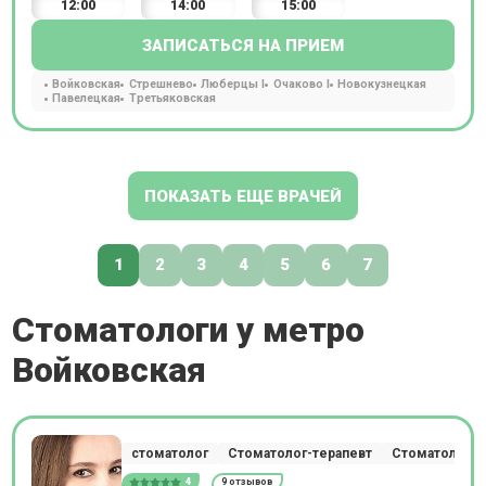
12:00
14:00
15:00
ЗАПИСАТЬСЯ НА ПРИЕМ
Войковская
Стрешнево
Люберцы I
Очаково I
Новокузнецкая
Павелецкая
Третьяковская
ПОКАЗАТЬ ЕЩЕ ВРАЧЕЙ
1
2
3
4
5
6
7
Стоматологи у метро
Войковская
стоматолог
Стоматолог-терапевт
Стоматолог-п
4
9 отзывов