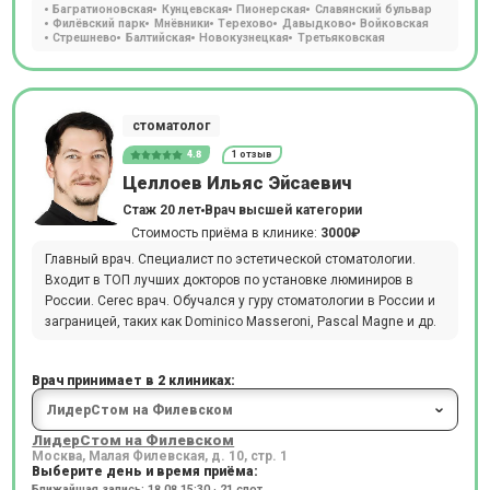
Багратионовская
Кунцевская
Пионерская
Славянский бульвар
Филёвский парк
Мнёвники
Терехово
Давыдково
Войковская
Стрешнево
Балтийская
Новокузнецкая
Третьяковская
стоматолог
4.8
1 отзыв
Целлоев Ильяс Эйсаевич
Стаж 20 лет
Врач высшей категории
Стоимость приёма в клинике:
3000₽
Главный врач. Специалист по эстетической стоматологии.
Входит в ТОП лучших докторов по установке люминиров в
России. Cerec врач. Обучался у гуру стоматологии в России и
заграницей, таких как Dominico Masseroni, Pascal Magne и др.
Врач принимает в 2 клиниках:
ЛидерСтом на Филевском
Москва, Малая Филевская, д. 10, стр. 1
Выберите день и время приёма:
Ближайшая запись: 18.08 15:30 · 21 слот