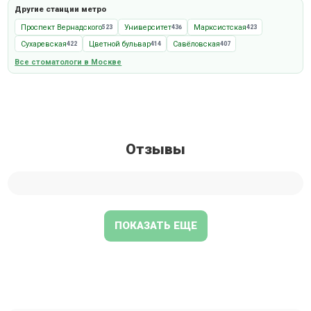
Другие станции метро
Проспект Вернадского
Университет
Марксистская
523
436
423
Сухаревская
Цветной бульвар
Савёловская
422
414
407
Все стоматологи в Москве
Отзывы
ПОКАЗАТЬ ЕЩЕ