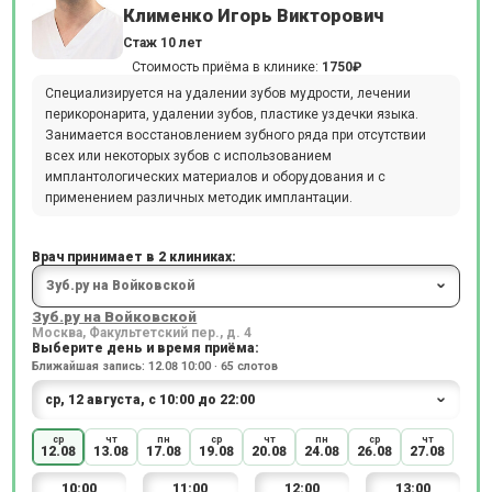
Клименко Игорь Викторович
Стаж 10 лет
Стоимость приёма в клинике:
1750₽
Специализируется на удалении зубов мудрости, лечении
перикоронарита, удалении зубов, пластике уздечки языка.
Занимается восстановлением зубного ряда при отсутствии
всех или некоторых зубов с использованием
имплантологических материалов и оборудования и с
применением различных методик имплантации.
Врач принимает в 2 клиниках:
Зуб.ру на Войковской
Москва, Факультетский пер., д. 4
Выберите день и время приёма:
Ближайшая запись: 12.08 10:00 · 65 слотов
ср
чт
пн
ср
чт
пн
ср
чт
12.08
13.08
17.08
19.08
20.08
24.08
26.08
27.08
10:00
11:00
12:00
13:00