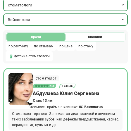
стоматологи
Войковская
Врачи
Клиники
по рейтингу
по отзывам
по цене
по стажу
детские стоматологи
стоматолог
4.3
1 отзыв
Абдулаева Юлия Сергеевна
Стаж 13 лет
Стоимость приёма в клинике:
0₽
Бесплатно
Стоматолог-терапевт. Занимается диагностикой и лечением
таких заболеваний зубов, как дефекты твердых тканей, кариес,
периодонтит, пульпит и др.