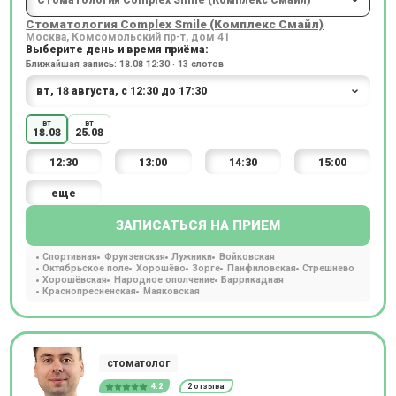
Стоматология Complex Smile (Комплекс Смайл)
Москва, Комсомольский пр-т, дом 41
Выберите день и время приёма:
Ближайшая запись: 18.08 12:30 · 13 слотов
вт
вт
18.08
25.08
12:30
13:00
14:30
15:00
еще
ЗАПИСАТЬСЯ НА ПРИЕМ
Спортивная
Фрунзенская
Лужники
Войковская
Октябрьское поле
Хорошёво
Зорге
Панфиловская
Стрешнево
Хорошёвская
Народное ополчение
Баррикадная
Краснопресненская
Маяковская
стоматолог
4.2
2 отзыва