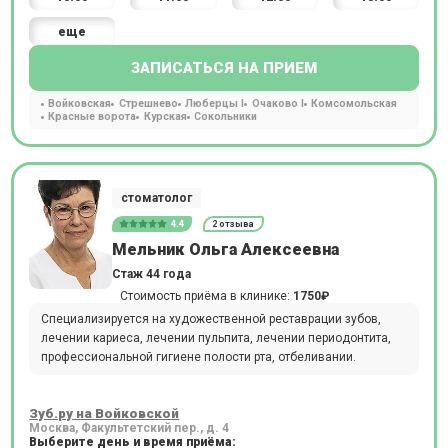
еще
ЗАПИСАТЬСЯ НА ПРИЕМ
Войковская
Стрешнево
Люберцы I
Очаково I
Комсомольская
Красные ворота
Курская
Сокольники
стоматолог
4.4
2 отзыва
Мельник Ольга Алексеевна
Стаж 44 года
Стоимость приёма в клинике:
1750₽
Специализируется на художественной реставрации зубов,
лечении кариеса, лечении пульпита, лечении периодонтита,
профессиональной гигиене полости рта, отбеливании.
Зуб.ру на Войковской
Москва, Факультетский пер., д. 4
Выберите день и время приёма: