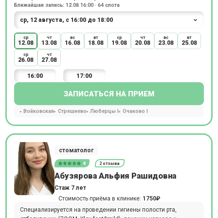
Ближайшая запись: 12.08 16:00 · 64 слота
ср
чт
вс
вт
ср
чт
вс
вт
12.08
13.08
16.08
18.08
19.08
20.08
23.08
25.08
ср
чт
26.08
27.08
16:00
17:00
ЗАПИСАТЬСЯ НА ПРИЕМ
Войковская
Стрешнево
Люберцы I
Очаково I
стоматолог
4
2 отзыва
Абузярова Альфия Рашидовна
Стаж 7 лет
Стоимость приёма в клинике:
1750₽
Специализируется на проведении гигиены полости рта,