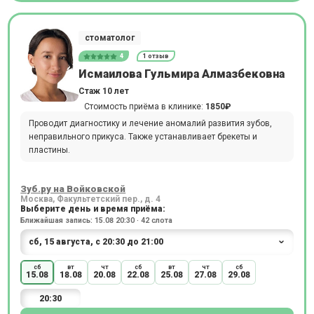
стоматолог
4
1 отзыв
Исмаилова Гульмира Алмазбековна
Стаж 10 лет
Стоимость приёма в клинике:
1850₽
Проводит диагностику и лечение аномалий развития зубов,
неправильного прикуса. Также устанавливает брекеты и
пластины.
Зуб.ру на Войковской
Москва, Факультетский пер., д. 4
Выберите день и время приёма:
Ближайшая запись: 15.08 20:30 · 42 слота
сб
вт
чт
сб
вт
чт
сб
15.08
18.08
20.08
22.08
25.08
27.08
29.08
20:30