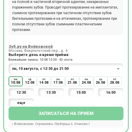
на полной и частичной вторичной адентии, некариозных
поражениях зубов. Проводит протезирование на имплантатах,
съемное протезирование при частичном отсутствии зубов
бюгельными протезами и на аттачменах, протезирование при
полном отсутствии зубов съемными пластинчатыми
протезами.
Зуб.ру на Войковской
Москва, Факультетский пер., д. 4
Выберите день и время приёма:
Ближайшая запись: 10.08 12:30 · 43 слота
пн
ср
пт
пн
пт
пн
ср
пт
10.08
12.08
14.08
17.08
21.08
24.08
26.08
28.08
12:30
13:30
15:00
16:00
еще
ЗАПИСАТЬСЯ НА ПРИЕМ
Войковская
Стрешнево
Люберцы I
Очаково I