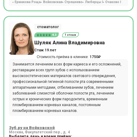
Ермакова Роща
Войковская
Стрешнево
Люберцы I
Очаково I
стоматолог
4.3
1 отзыв
Шуляк Алина Владимировна
Стаж 19 лет
Стоимость приёма в клинике:
1750₽
Занимается лечением всех форм кариеса и его осложнений,
реставрации всех групп зубов с использованием
высокоэстетических материалов светового отверждения,
профессиональной гигиеной полости рта современными
аппаратными методами, отбеливанием зубов, лечением
заболеваний слизистой оболочки полости рта, лечением
острых и хронических форм пародонтита, временным
пломбированием корневых каналов, постоянным
пломбированием корневых каналов.
Зуб.ру на Войковской
Москва, Факультетский пер., д. 4
Выберите день и время приёма: