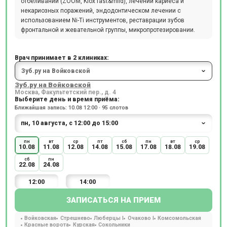
отбеливании (ZOOM, Klox fast&mild), лечении кариеса и
некариозных поражений, эндодонтическом лечении с
использованием Ni-Ti инструментов, реставрации зубов
фронтальной и жевательной группы, микропротезировании.
Врач принимает в 2 клиниках:
Зуб.ру на Войковской
Москва, Факультетский пер., д. 4
Выберите день и время приёма:
Ближайшая запись: 10.08 12:00 · 95 слотов
пн
вт
ср
пт
сб
пн
вт
ср
10.08
11.08
12.08
14.08
15.08
17.08
18.08
19.08
сб
пн
22.08
24.08
12:00
14:00
ЗАПИСАТЬСЯ НА ПРИЕМ
Войковская
Стрешнево
Люберцы I
Очаково I
Комсомольская
Красные ворота
Курская
Сокольники