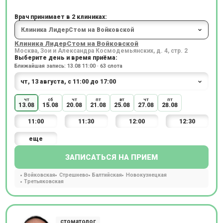
Врач принимает в 2 клиниках:
Клиника ЛидерСтом на Войковской
Москва, Зои и Александра Космодемьянских, д. 4, стр. 2
Выберите день и время приёма:
Ближайшая запись: 13.08 11:00 · 63 слота
чт
сб
чт
пт
вт
чт
пт
13.08
15.08
20.08
21.08
25.08
27.08
28.08
11:00
11:30
12:00
12:30
еще
ЗАПИСАТЬСЯ НА ПРИЕМ
Войковская
Стрешнево
Балтийская
Новокузнецкая
Третьяковская
стоматолог