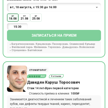
вт
пт
вт
18.08
21.08
25.08
15:30
ЗАПИСАТЬСЯ НА ПРИЕМ
Багратионовская
Кунцевская
Пионерская
Славянский бульвар
Филёвский парк
Мнёвники
Терехово
Давыдково
Войковская
Стрешнево
Балтийская
стоматолог
4.2
4 отзыва
Давидян Каруш Торосович
Стаж 14 лет
Врач первой категории
Стоимость приёма в клинике:
1000₽
Занимается диагностикой и лечением таких заболеваний
зубов, как дефекты твердых тканей, кариес, периодонтит,