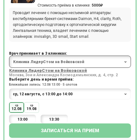
Стоимость приёма в клинике:
5000₽
Проводит лечение с помощью несъемной аппаратуры:
вестибулярными брекет-системами Daimon, H4, clarity, Roth,
ортодонтическую подготовку к ортогнатической хирургии
Лингвальная техника, владеет лечением с помощью
элайнеров: invisalign, 3D smail, Start smail.
Врач принимает в 3 клиниках:
Клиника ЛидерСтом на Войковской
Москва, Зои и Александра Космодемьянских, д. 4, стр. 2
Выберите день и время приёма:
Ближайшая запись: 12.08 13:00 · 5 слотов
ср
ср
12.08
19.08
13:00
13:30
ЗАПИСАТЬСЯ НА ПРИЕМ