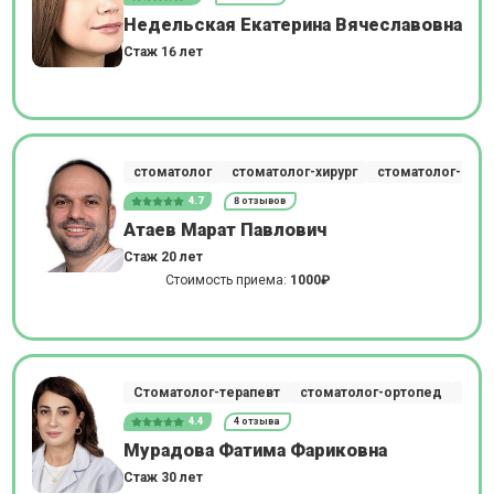
Недельская Екатерина Вячеславовна
Стаж 16 лет
стоматолог
стоматолог-хирург
стоматолог-импл
4.7
8 отзывов
Атаев Марат Павлович
Стаж 20 лет
Стоимость приема:
1000₽
Стоматолог-терапевт
стоматолог-ортопед
стом
4.4
4 отзыва
Мурадова Фатима Фариковна
Стаж 30 лет