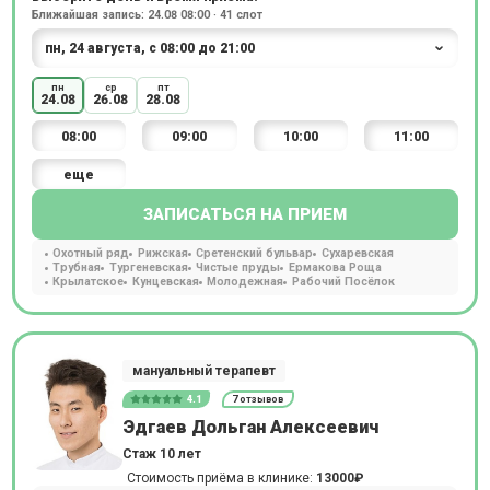
Ближайшая запись: 24.08 08:00 · 41 слот
пн
ср
пт
24.08
26.08
28.08
08:00
09:00
10:00
11:00
еще
ЗАПИСАТЬСЯ НА ПРИЕМ
Охотный ряд
Рижская
Сретенский бульвар
Сухаревская
Трубная
Тургеневская
Чистые пруды
Ермакова Роща
Крылатское
Кунцевская
Молодежная
Рабочий Посёлок
мануальный терапевт
4.1
7 отзывов
Эдгаев Дольган Алексеевич
Стаж 10 лет
Стоимость приёма в клинике:
13000₽