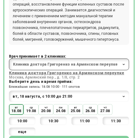
операций, восстановление функции коленных суставов после
артроскопических операций. Занимается диагностикой и
лечением с применением методик мануальной терапии
заболеваний внутренних органов, остеохондроза
позвоночника, плечелопаточных периартритов, радикулита,
болей в области суставов, позвоночника, спины, головных
болей, мигреней, головокружений, мышечного гипертонуса.
Врач принимает в 2 клиниках:
Клиника доктора Григоренко на Армянском переулке
Москва, Армянский пер., д. 1/8, стр. 2
Выберите день и время приёма:
Ближайшая запись: 18.08 10:00 · 111 слотов
вт
ср
чт
пн
вт
ср
чт
18.08
19.08
20.08
24.08
25.08
26.08
27.08
10:00
10:30
11:00
11:30
еще