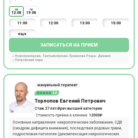
ср
ср
12.08
19.08
11:00
12:00
13:00
15:00
еще
ЗАПИСАТЬСЯ НА ПРИЕМ
Новокузнецкая
Третьяковская
Ермакова Роща
Динамо
Петровский парк
мануальный терапевт
4.4
Торлопов Евгений Петрович
Стаж 27 лет
Врач высшей категории
Стоимость приёма в клинике:
12000₽
Основные направления: неврологические заболевания, СДВ
(синдром дефицита внимания), последствия родовых травм,
подростковая патология (декомпенсация неврологических