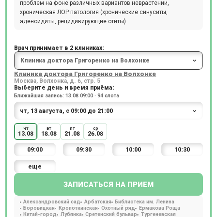
проблем на фоне различных вариантов неврастении,
хроническая ЛОР патология (хронические синуситы,
аденоидиты, рецидивирующие отиты).
Врач принимает в 2 клиниках:
Клиника доктора Григоренко на Волхонке
Москва, Волхонка, д. 6, стр. 5
Выберите день и время приёма:
Ближайшая запись: 13.08 09:00 · 94 слота
чт
вт
пт
ср
13.08
18.08
21.08
26.08
09:00
09:30
10:00
10:30
еще
ЗАПИСАТЬСЯ НА ПРИЕМ
Александровский сад
Арбатская
Библиотека им. Ленина
Боровицкая
Кропоткинская
Охотный ряд
Ермакова Роща
Китай-город
Лубянка
Сретенский бульвар
Тургеневская