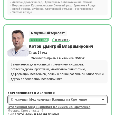
Александровский сад
Арбатская
Библиотека им. Ленина
Боровицкая
Кропоткинская
Охотный ряд
Ермакова Роща
Китай-город
Лубянка
Сретенский бульвар
Тургеневская
Чистые пруды
мануальный терапевт
4.5
25 отзывов
Котов Дмитрий Владимирович
Стаж 21 год
Стоимость приёма в клинике:
3500₽
Занимается диагностикой и лечением сколиоза,
остеохондроза, протрузии, межпозвоночных грыж,
деформации позвонков, болей в спине различной этиологии и
других заболеваний позвоночника.
Врач принимает в 2 клиниках:
Столичная Медицинская Клиника на Сретенке
Москва, Сретенка, д. 9
Выберите день и время приёма: