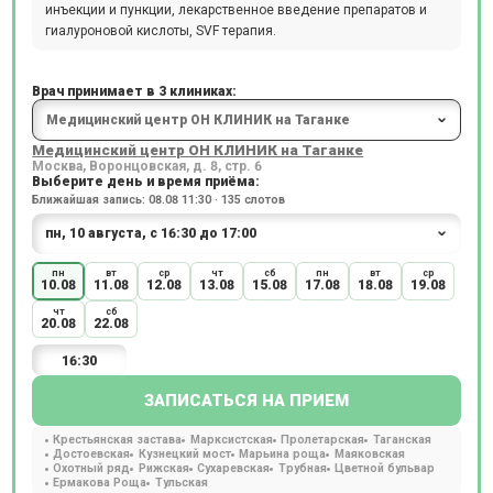
инъекции и пункции, лекарственное введение препаратов и
гиалуроновой кислоты, SVF терапия.
Врач принимает в 3 клиниках:
Медицинский центр ОН КЛИНИК на Таганке
Москва, Воронцовская, д. 8, стр. 6
Выберите день и время приёма:
Ближайшая запись: 08.08 11:30 · 135 слотов
пн
вт
ср
чт
сб
пн
вт
ср
10.08
11.08
12.08
13.08
15.08
17.08
18.08
19.08
чт
сб
20.08
22.08
16:30
ЗАПИСАТЬСЯ НА ПРИЕМ
Крестьянская застава
Марксистская
Пролетарская
Таганская
Достоевская
Кузнецкий мост
Марьина роща
Маяковская
Охотный ряд
Рижская
Сухаревская
Трубная
Цветной бульвар
Ермакова Роща
Тульская