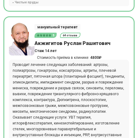
Чистые пруды
мануальный терапевт
5
64 отзыва
Акжигитов Руслан Рашитович
Стаж 14 лет
Стоимость приёма в клинике:
4800₽
Проводит лечение следующих заболеваний: артрозы,
полиартрозы, гонартрозы, коксартрозы, артриты, плечевой
переартрит, пяточная шпора (плантарный фасциит), тендиниты,
эпикондилиты, импиджмент синдром, разрыв и повреждение
мениска, повреждение и разрыв связок, синовиты, переломы,
вывихи, повреждение триангулярного фиброзно-хрящевого
комплекса, контрактура, Дюпюитрена, плоскостопие,
межпозвонковые грыжи, межпозвонковые протрузии,
миозиты, миотонические синдромы, радикулопатии.
Оказывает следующие услуги: УВТ терапия,
иглорефлексотерапия, кинезиотейпирование, изготовление
стелек, многоуровневые паравертебральные и
внутрисуставные блокады и инъекции, PRP, внутрисуставные