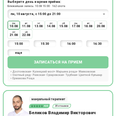
Выберите день и время приёма:
Ближайшая запись: 10.08 15:00 · 162 слота
пн
вт
чт
пт
сб
пн
вт
чт
10.08
11.08
13.08
14.08
15.08
17.08
18.08
20.08
пт
сб
21.08
22.08
15:00
15:30
16:00
16:30
еще
ЗАПИСАТЬСЯ НА ПРИЕМ
Достоевская
Кузнецкий мост
Марьина роща
Маяковская
Охотный ряд
Рижская
Сухаревская
Трубная
Цветной бульвар
Ермакова Роща
мануальный терапевт
4.4
20 отзывов
Беликов Владимир Викторович