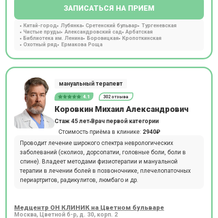
ЗАПИСАТЬСЯ НА ПРИЕМ
Китай-город
Лубянка
Сретенский бульвар
Тургеневская
Чистые пруды
Александровский сад
Арбатская
Библиотека им. Ленина
Боровицкая
Кропоткинская
Охотный ряд
Ермакова Роща
мануальный терапевт
4.1
302 отзыва
Коровкин Михаил Александрович
Стаж 45 лет
Врач первой категории
Стоимость приёма в клинике:
2940₽
Проводит лечение широкого спектра неврологических
заболеваний (сколиоз, дорсопатии, головные боли, боли в
спине). Владеет методами физиотерапии и мануальной
терапии в лечении болей в позвоночнике, плечелопаточных
периартритов, радикулитов, люмбаго и др.
Медцентр ОН КЛИНИК на Цветном бульваре
Москва, Цветной б-р, д. 30, корп. 2