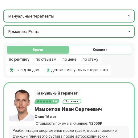
мануальные терапевты
Ермакова Роща
Врачи
Клиники
по рейтингу
по отзывам
по цене
по стажу
выезд на дом
детские мануальные терапевты
мануальный терапевт
4.4
3 отзыва
Мамонтов Иван Сергеевич
Стаж 16 лет
Стоимость приёма в клинике:
12000₽
Реабилитация спортсменов после травм, восстановление
функции плечевого сустава после артроскопических