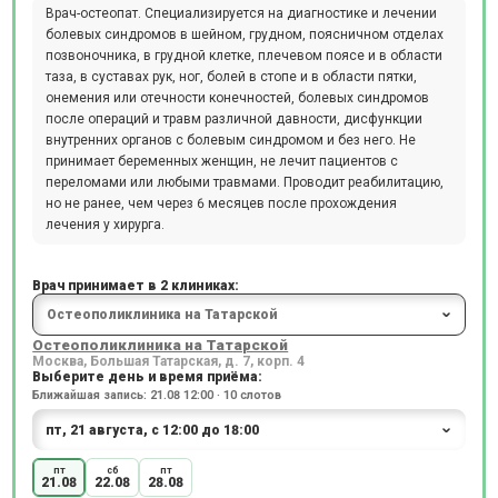
Врач-остеопат. Специализируется на диагностике и лечении
болевых синдромов в шейном, грудном, поясничном отделах
позвоночника, в грудной клетке, плечевом поясе и в области
таза, в суставах рук, ног, болей в стопе и в области пятки,
онемения или отечности конечностей, болевых синдромов
после операций и травм различной давности, дисфункции
внутренних органов с болевым синдромом и без него. Не
принимает беременных женщин, не лечит пациентов с
переломами или любыми травмами. Проводит реабилитацию,
но не ранее, чем через 6 месяцев после прохождения
лечения у хирурга.
Врач принимает в 2 клиниках:
Остеополиклиника на Татарской
Москва, Большая Татарская, д. 7, корп. 4
Выберите день и время приёма:
Ближайшая запись: 21.08 12:00 · 10 слотов
пт
сб
пт
21.08
22.08
28.08