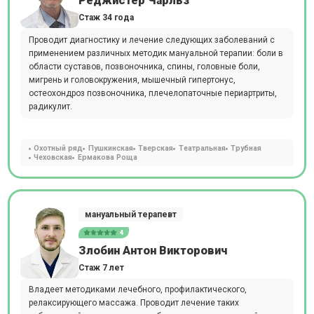
Реджистер Чарльз
Стаж 34 года
Проводит диагностику и лечение следующих заболеваний с
применением различных методик мануальной терапии: боли в
области суставов, позвоночника, спины, головные боли,
мигрень и головокружения, мышечный гипертонус,
остеохондроз позвоночника, плечелопаточные периартриты,
радикулит.
Охотный ряд
Пушкинская
Тверская
Театральная
Трубная
Чеховская
Ермакова Роща
мануальный терапевт
4
Злобин Антон Викторович
Стаж 7 лет
Владеет методиками лечебного, профилактического,
релаксирующего массажа. Проводит лечение таких