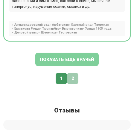
заболеваний и симптомов, как боли в спине, мышечный
гипертонус, нарушение осанки, сколиоз и др.
Александровский сад
Арбатская
Охотный ряд
Тверская
Ермакова Роща
Тропарёво
Выставочная
Улица 1905 года
Деловой центр
Шелепиха
Тестовская
ПОКАЗАТЬ ЕЩЕ ВРАЧЕЙ
1
2
Отзывы