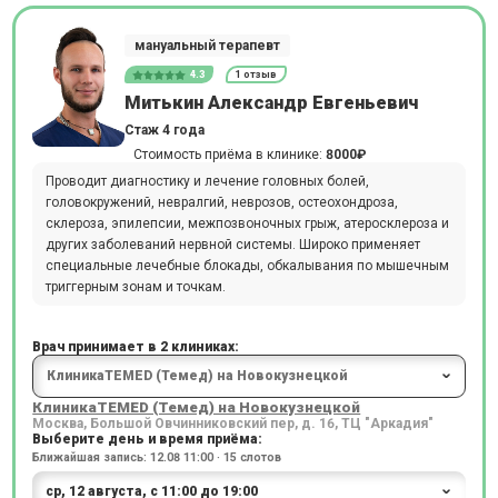
мануальный терапевт
4.3
1 отзыв
Митькин Александр Евгеньевич
Стаж 4 года
Стоимость приёма в клинике:
8000₽
Проводит диагностику и лечение головных болей,
головокружений, невралгий, неврозов, остеохондроза,
склероза, эпилепсии, межпозвоночных грыж, атеросклероза и
других заболеваний нервной системы. Широко применяет
специальные лечебные блокады, обкалывания по мышечным
триггерным зонам и точкам.
Врач принимает в 2 клиниках:
КлиникаTEMED (Темед) на Новокузнецкой
Москва, Большой Овчинниковский пер, д. 16, ТЦ "Аркадия"
Выберите день и время приёма:
Ближайшая запись: 12.08 11:00 · 15 слотов