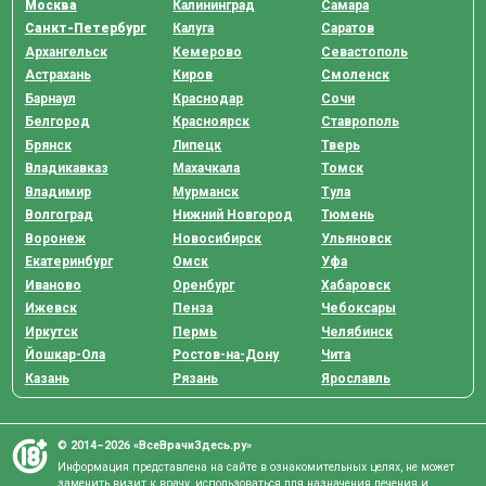
Москва
Калининград
Самара
Санкт-Петербург
Калуга
Саратов
Архангельск
Кемерово
Севастополь
Астрахань
Киров
Смоленск
Барнаул
Краснодар
Сочи
Белгород
Красноярск
Ставрополь
Брянск
Липецк
Тверь
Владикавказ
Махачкала
Томск
Владимир
Мурманск
Тула
Волгоград
Нижний Новгород
Тюмень
Воронеж
Новосибирск
Ульяновск
Екатеринбург
Омск
Уфа
Иваново
Оренбург
Хабаровск
Ижевск
Пенза
Чебоксары
Иркутск
Пермь
Челябинск
Йошкар-Ола
Ростов-на-Дону
Чита
Казань
Рязань
Ярославль
© 2014–2026 «ВсеВрачиЗдесь.ру»
Информация представлена на сайте в ознакомительных целях, не может
заменить визит к врачу, использоваться для назначения лечения и