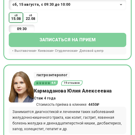
сб
сб
15.08
22.08
09:30
ЗАПИСАТЬСЯ НА ПРИЕМ
Выставочная
Киевская
Студенческая
Деловой центр
гастроэнтеролог
4.4
19 отзывов
Кармаданова Юлия Алексеевна
Стаж 4 года
Стоимость приёма в клинике:
4450₽
Занимается диагностикой и лечением таких заболеваний
желудочно-кишечного тракта, как колит, гастрит, язвенная
болезнь желудка и двенадцатиперстной кишки, дисбактериоз,
запор, холецистит, гепатит и др.