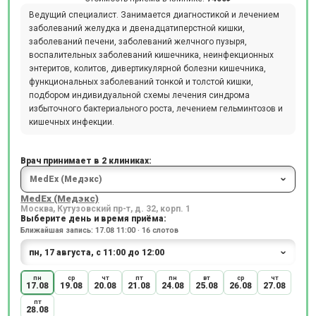
Ведущий специалист. Занимается диагностикой и лечением
заболеваний желудка и двенадцатиперстной кишки,
заболеваний печени, заболеваний желчного пузыря,
воспалительных заболеваний кишечника, неинфекционных
энтеритов, колитов, дивертикулярной болезни кишечника,
функциональных заболеваний тонкой и толстой кишки,
подбором индивидуальной схемы лечения синдрома
избыточного бактериального роста, лечением гельминтозов и
кишечных инфекции.
Врач принимает в 2 клиниках:
MedEx (Медэкс)
Москва, Кутузовский пр-т, д. 32, корп. 1
Выберите день и время приёма:
Ближайшая запись: 17.08 11:00 · 16 слотов
пн
ср
чт
пт
пн
вт
ср
чт
17.08
19.08
20.08
21.08
24.08
25.08
26.08
27.08
пт
28.08