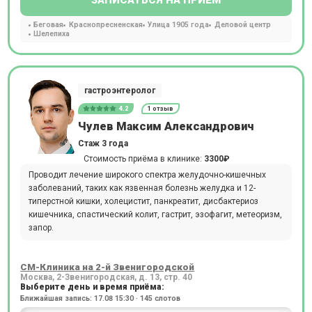
Беговая
Краснопресненская
Улица 1905 года
Деловой центр
Шелепиха
гастроэнтеролог
4.2
1 отзыв
Чулев Максим Александрович
Стаж 3 года
Стоимость приёма в клинике:
3300₽
Проводит лечение широкого спектра желудочно-кишечных
заболеваний, таких как язвенная болезнь желудка и 12-
типерстной кишки, холецистит, панкреатит, дисбактериоз
кишечника, спастический колит, гастрит, эзофагит, метеоризм,
запор.
СМ-Клиника на 2-й Звенигородской
Москва, 2-Звенигородская, д. 13, стр. 40
Выберите день и время приёма:
Ближайшая запись: 17.08 15:30 · 145 слотов