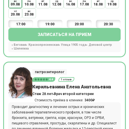
вс
пн
вт
ср
вс
пн
вт
ср
09.08
10.08
11.08
12.08
16.08
17.08
18.08
19.08
чт
вс
20.08
23.08
17:00
19:00
20:00
20:30
ЗАПИСАТЬСЯ НА ПРИЕМ
Беговая
Краснопресненская
Улица 1905 года
Деловой центр
Шелепиха
гастроэнтеролог
4.4
1 отзыв
Кирильевнина Елена Анатольевна
Стаж 28 лет
Врач второй категории
Стоимость приёма в клинике:
3400₽
Проводит диагностику и лечение острых и хронических
заболеваний терапевтического профиля, в том числе
бронхита, ветрянки, гриппа, кори, краснухи, ОРЗ и ОРВИ,
пищевого отравления, простуды, скарлатины и др. Специалист
по лечению язвенной болезни желудка и 12-перстной кишки,