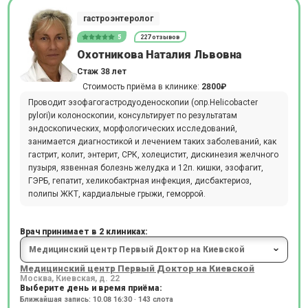
гастроэнтеролог
5
227 отзывов
Охотникова Наталия Львовна
Стаж 38 лет
Стоимость приёма в клинике:
2800₽
Проводит эзофагогастродуоденоскопии (опр.Hеlicobacter
pylori)и колоноскопии, консультирует по результатам
эндоскопических, морфологических исследований,
занимается диагностикой и лечением таких заболеваний, как
гастрит, колит, энтерит, СРК, холецистит, дискинезия желчного
пузыря, язвенная болезнь желудка и 12п. кишки, эзофагит,
ГЭРБ, гепатит, хеликобактрная инфекция, дисбактериоз,
полипы ЖКТ, кардиальные грыжи, геморрой.
Врач принимает в 2 клиниках:
Медицинский центр Первый Доктор на Киевской
Москва, Киевская, д. 22
Выберите день и время приёма:
Ближайшая запись: 10.08 16:30 · 143 слота