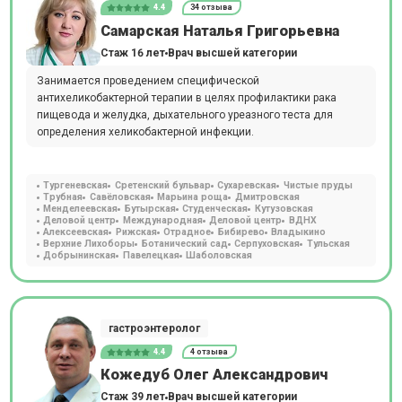
4.4
34 отзыва
Самарская Наталья Григорьевна
Стаж 16 лет
Врач высшей категории
Занимается проведением специфической
антихеликобактерной терапии в целях профилактики рака
пищевода и желудка, дыхательного уреазного теста для
определения хеликобактерной инфекции.
Тургеневская
Сретенский бульвар
Сухаревская
Чистые пруды
Трубная
Савёловская
Марьина роща
Дмитровская
Менделеевская
Бутырская
Студенческая
Кутузовская
Деловой центр
Международная
Деловой центр
ВДНХ
Алексеевская
Рижская
Отрадное
Бибирево
Владыкино
Верхние Лихоборы
Ботанический сад
Серпуховская
Тульская
Добрынинская
Павелецкая
Шаболовская
гастроэнтеролог
4.4
4 отзыва
Кожедуб Олег Александрович
Стаж 39 лет
Врач высшей категории