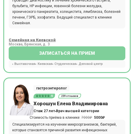
Проводит диагностику и лечение хронического гастрита,
бульбита, HP инфекции, язвенной болезни желудка,
хронического панкреатита, холецистита, лямблиоза, болезней
печени, ГЭРБ, эзофагита. Ведущий специалист в клинике
Семейная.
Семейная на Киевской
Москва, Брянская, д. 3
ЗАПИСАТЬСЯ НА ПРИЕМ
Выставочная
Киевская
Студенческая
Деловой центр
гастроэнтеролог
5
239 отзывов
Хорошун Елена Владимировна
Стаж 27 лет
Врач высшей категории
Стоимость приёма в клинике:
7000₽
5000₽
Специализируется на изучении микроорганизмов, бактерий,
которые становятся причиной развития инфекционных