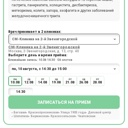
гастрита, панкреатита, холецистита, дисбактериоза,
метеоризма, колита, запора, эзофагита и других заболеваний
желудочно-кишечного тракта.
Врач принимает в 2 клиниках:
СМ-Клиника на 2-й Звенигородской
Москва, 2-Звенигородская, д. 13, стр. 40
Выберите день и время приёма:
Ближайшая запись: 10.08 14:30 · 58 слотов
пн
ср
пт
ср
пт
ср
пт
10.08
12.08
14.08
19.08
21.08
26.08
28.08
14:30
ЗАПИСАТЬСЯ НА ПРИЕМ
Беговая
Краснопресненская
Улица 1905 года
Деловой центр
Шелепиха
Бауманская
Красносельская
Чкаловская