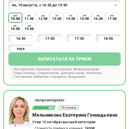
пн
вт
ср
чт
пт
сб
вс
пн
10.08
11.08
12.08
13.08
14.08
15.08
16.08
17.08
вт
ср
18.08
19.08
16:30
17:00
17:30
18:00
еще
ЗАПИСАТЬСЯ НА ПРИЕМ
Выставочная
Киевская
Кутузовская
Международная
Парк Победы
Студенческая
Деловой центр
Шелепиха
Тестовская
Бибирево
Отрадное
Владыкино
гастроэнтеролог
4.4
14 отзывов
Мельникова Екатерина Геннадьевна
Стаж 15 лет
Врач высшей категории
Стоимость приёма в клинике:
7400₽