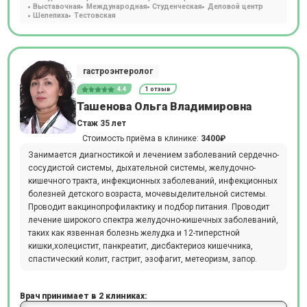
Выставочная
Международная
Студенческая
Деловой центр
Шелепиха
Тестовская
гастроэнтеролог
4.4
1 отзыв
Ташенова Ольга Владимировна
Стаж 35 лет
Стоимость приёма в клинике:
3400₽
Занимается диагностикой и лечением заболеваний сердечно-
сосудистой системы, дыхательной системы, желудочно-
кишечного тракта, инфекционных заболеваний, инфекционных
болезней детского возраста, мочевыделительной системы.
Проводит вакцинопрофилактику и подбор питания. Проводит
лечение широкого спектра желудочно-кишечных заболеваний,
таких как язвенная болезнь желудка и 12-типерстной
кишки,холецистит, панкреатит, дисбактериоз кишечника,
спастический колит, гастрит, эзофагит, метеоризм, запор.
Врач принимает в 2 клиниках: