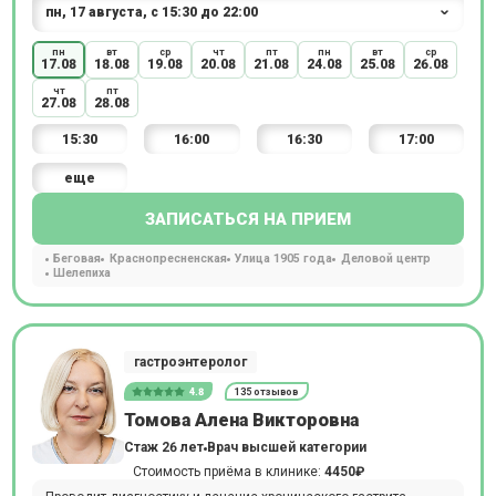
пн
вт
ср
чт
пт
пн
вт
ср
17.08
18.08
19.08
20.08
21.08
24.08
25.08
26.08
чт
пт
27.08
28.08
15:30
16:00
16:30
17:00
еще
ЗАПИСАТЬСЯ НА ПРИЕМ
Беговая
Краснопресненская
Улица 1905 года
Деловой центр
Шелепиха
гастроэнтеролог
4.8
135 отзывов
Томова Алена Викторовна
Стаж 26 лет
Врач высшей категории
Стоимость приёма в клинике:
4450₽