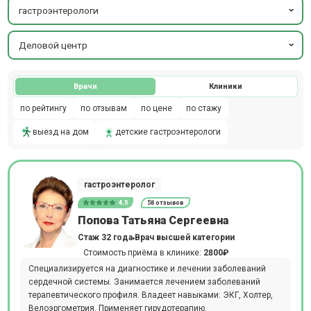
гастроэнтерологи
Деловой центр
Врачи
Клиники
по рейтингу
по отзывам
по цене
по стажу
выезд на дом
детские гастроэнтерологи
гастроэнтеролог
4.5
58 отзывов
Попова Татьяна Сергеевна
Стаж 32 года
Врач высшей категории
Стоимость приёма в клинике:
2800₽
Специализируется на диагностике и лечении заболеваний
сердечной системы. Занимается лечением заболеваний
терапевтического профиля. Владеет навыками: ЭКГ, Холтер,
Велоэргометрия. Применяет гирудотерапию.