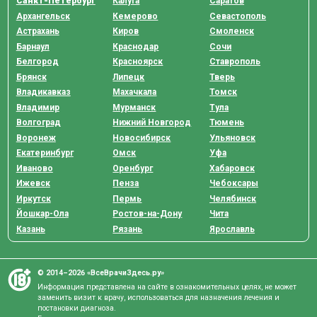
Санкт-Петербург
Калуга
Саратов
Архангельск
Кемерово
Севастополь
Астрахань
Киров
Смоленск
Барнаул
Краснодар
Сочи
Белгород
Красноярск
Ставрополь
Брянск
Липецк
Тверь
Владикавказ
Махачкала
Томск
Владимир
Мурманск
Тула
Волгоград
Нижний Новгород
Тюмень
Воронеж
Новосибирск
Ульяновск
Екатеринбург
Омск
Уфа
Иваново
Оренбург
Хабаровск
Ижевск
Пенза
Чебоксары
Иркутск
Пермь
Челябинск
Йошкар-Ола
Ростов-на-Дону
Чита
Казань
Рязань
Ярославль
© 2014–2026 «ВсеВрачиЗдесь.ру»
Информация представлена на сайте в ознакомительных целях, не может
заменить визит к врачу, использоваться для назначения лечения и
постановки диагноза.