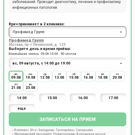
заболеваний. Проводит диагностику, лечение и профилактику
инфекционных патологий.
Врач принимает в 2 клиниках:
Профимед Групп
Москва, пр-т Ленинский, д. 123
Выберите день и время приёма:
Ближайшая запись: 09.08 10:00 · 90 слотов
вс
пн
ср
чт
сб
вс
вт
чт
09.08
10.08
12.08
13.08
15.08
16.08
18.08
20.08
пт
вс
21.08
23.08
14:00
15:00
16:00
17:00
еще
ЗАПИСАТЬСЯ НА ПРИЕМ
Беляево
Юго-Западная
Тропарёво
Саларьево
Мичуринский проспект
Новаторская
Боровское шоссе