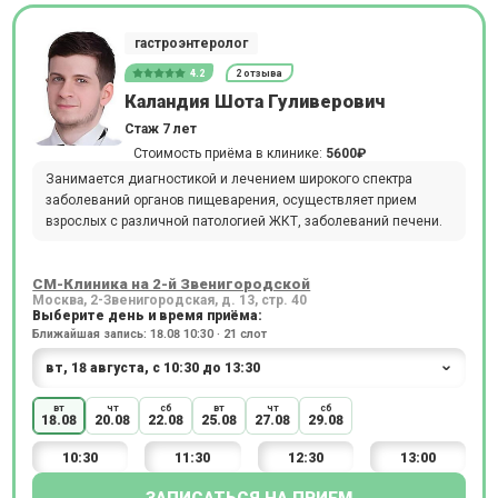
гастроэнтеролог
4.2
2 отзыва
Каландия Шота Гуливерович
Стаж 7 лет
Стоимость приёма в клинике:
5600₽
Занимается диагностикой и лечением широкого спектра
заболеваний органов пищеварения, осуществляет прием
взрослых с различной патологией ЖКТ, заболеваний печени.
СМ-Клиника на 2-й Звенигородской
Москва, 2-Звенигородская, д. 13, стр. 40
Выберите день и время приёма:
Ближайшая запись: 18.08 10:30 · 21 слот
вт
чт
сб
вт
чт
сб
18.08
20.08
22.08
25.08
27.08
29.08
10:30
11:30
12:30
13:00
ЗАПИСАТЬСЯ НА ПРИЕМ