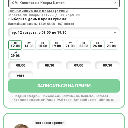
СМ-Клиника на Клары Цеткин
Москва, ул. Клары Цеткин, д. 33, корп. 28
Выберите день и время приёма:
Ближайшая запись: 12.08 08:00 · 167 слотов
ср
пт
сб
ср
пт
сб
ср
пт
12.08
14.08
15.08
19.08
21.08
22.08
26.08
28.08
сб
29.08
08:00
08:30
09:00
09:30
еще
ЗАПИСАТЬСЯ НА ПРИЕМ
Водный стадион
Войковская
Балтийская
Коптево
Беговая
Краснопресненская
Улица 1905 года
Деловой центр
Шелепиха
гастроэнтеролог