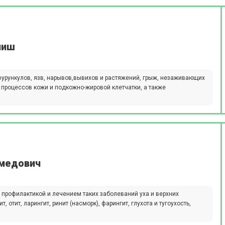
ниш
фурункулов, язв, нарывов,вывихов и растяжений, грыж, незаживающих
х процессов кожи и подкожно-жировой клетчатки, а также
омедович
профилактикой и лечением таких заболеваний уха и верхних
т, отит, ларингит, ринит (насморк), фарингит, глухота и тугоухость,