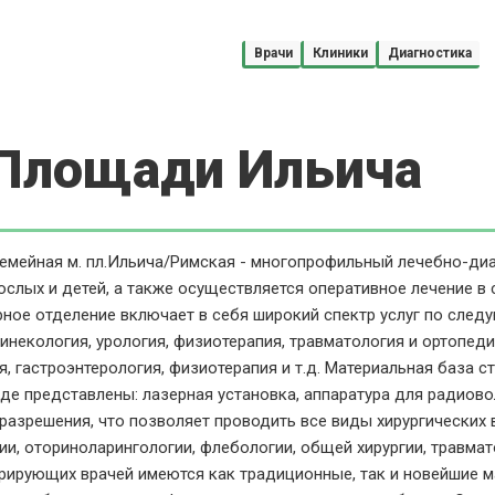
Врачи
Клиники
Диагностика
 Площади Ильича
емейная м. пл.Ильича/Римская - многопрофильный лечебно-диа
ослых и детей, а также осуществляется оперативное лечение в
ное отделение включает в себя широкий спектр услуг по след
гинекология, урология, физиотерапия, травматология и ортопеди
я, гастроэнтерология, физиотерапия и т.д. Материальная база
где представлены: лазерная установка, аппаратура для радиов
разрешения, что позволяет проводить все виды хирургических 
ии, оториноларингологии, флебологии, общей хирургии, травмато
рирующих врачей имеются как традиционные, так и новейшие м