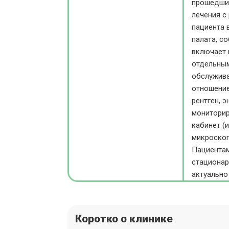
прошедшие
лечения с
пациента 
палата, с
включает 
отдельным
обслужива
отношение
рентген, 
мониторир
кабинет (
микроскоп
Пациентам
стационар
актуально
Коротко о клинике