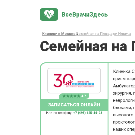
ВсеВрачиЗдесь
Клиники в Москве
Семейная на Площади Ильича
Семейная на
Клиника С
прием взр
Амбулатор
хирургия, 
4.7
неврологи
ЗАПИСАТЬСЯ ОНЛАЙН
блоками, 
Или по телефону:
+7 (495) 125-44-03
высокого 
проктолог
наших опе