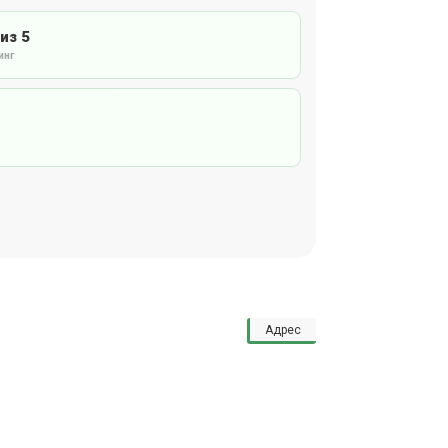
 из 5
инг
Адрес