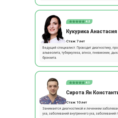
4.2
Кукурика Анастаси
Стаж 7 лет
Ведущий специалист. Проводит диагностику, про
альвеолита, туберкулеза, апноэ, пневмонии, дых
бронхита.
4.1
Сирота Ян Констант
Стаж 10 лет
Занимается диагностикой и лечением заболеван
уха, заболеваний внутреннего уха, заболеваний г