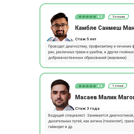
4.2
3 отзыва
Камбле Санмеш Ма
Стаж 5 лет
Проводит диагностику, профилактику и лечение 
ран, различных травм и ушибов, и других гнойны
доброкачественных образований (жировики).
4.3
1 отзыв
Масаев Малик Маг
Стаж 3 года
Ведущий специалист. Занимается диагностикой, 
дыхательных путей, как ангина (тонзиллит), трахеи
гайморит и др.