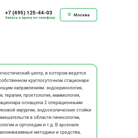
+7 (495) 125-44-03
Москва
Запись к врачу по телефону
гностический центр, в котором ведется
 собственном круглосуточном стационаре.
ующим направлениям: эндокринология,
я, терапия, проктология, маммология,
 стационара оснащена 2 операционными
олновой хирургии, эндоскопические стойки
вмешательств в области гинекологии,
логии и ортопедии и т.д. В арсенале
алоинвазивные методики и средства,