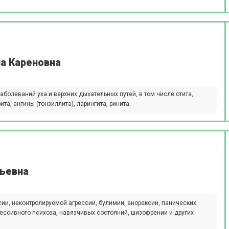
а Кареновна
аболеваний уха и верхних дыхательных путей, в том числе отита,
ита, ангины (тонзиллита), ларингита, ринита.
льевна
сии, неконтролируемой агрессии, булимии, анорексии, панических
рессивного психоза, навязчивых состояний, шизофрении и других