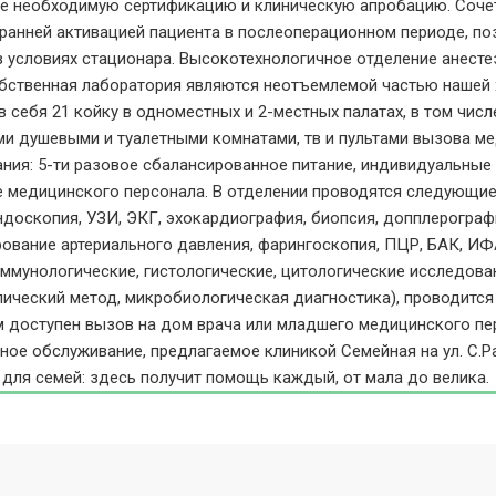
 необходимую сертификацию и клиническую апробацию. Сочет
 ранней активацией пациента в послеоперационном периоде, п
в условиях стационара. Высокотехнологичное отделение анесте
обственная лаборатория являются неотъемлемой частью нашей 
в себя 21 койку в одноместных и 2-местных палатах, в том чис
и душевыми и туалетными комнатами, тв и пультами вызова ме
ния: 5-ти разовое сбалансированное питание, индивидуальные
 медицинского персонала. В отделении проводятся следующие
эндоскопия, УЗИ, ЭКГ, эхокардиография, биопсия, допплерограф
ование артериального давления, фарингоскопия, ПЦР, БАК, И
иммунологические, гистологические, цитологические исследова
ический метод, микробиологическая диагностика), проводится 
 доступен вызов на дом врача или младшего медицинского пе
ное обслуживание, предлагаемое клиникой Семейная на ул. С.Ра
 для семей: здесь получит помощь каждый, от мала до велика.