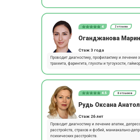
4
2 отзыва
Оганджанова Марин
Стаж 3 года
Проводит диагностику, профилактику и лечение з
трахеита, фарингита, глухоты и тугоухости, гаймор
4.5
8 отзывов
Рудь Оксана Анато
Стаж 26 лет
Проводит диагностику и лечение апатии, депрес
расстройств, страхов и фобий, маниакально-деп
психических расстройств.