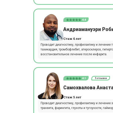
4.4
Андриамануэри Роб
Стаж 6 лет
Проводит диагностику, профилактику и лечение 
тахикардия, тромбофлебит, атеросклероз, гиперт
восстановительное лечение после инфаркта.
4.1
5 отзывов
Самохвалова Анаст
Стаж 5 лет
Проводит диагностику, профилактику и лечение з
трахеита, фарингита, глухоты и тугоухости, гаймор