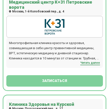
Медицинский центр К+31 Петровские
младшего медицинского персонала. Полное
ворота
поликлиническое и стационарное обслуживание,
Москва, 1-й Колобовский пер., д. 4
предлагаемое клиникой Семейная в г. Подольск,
особенно актуально для семей: здесь получит помощь
каждый, от мала до велика.
Многопрофильная клиника красоты и здоровья,
совмещающая в себе центр превентивной медицины,
ВРТ, эстетическую медицину и дневной стационар.
Клиника находится в 10 минутах от станции м. Трубная, м.
Читать далее
Чеховская, м. Цветной бульвар.
ЗАПИСАТЬСЯ
Клиника Здоровья на Курской
Москва, Подсосенский пер., д. 17