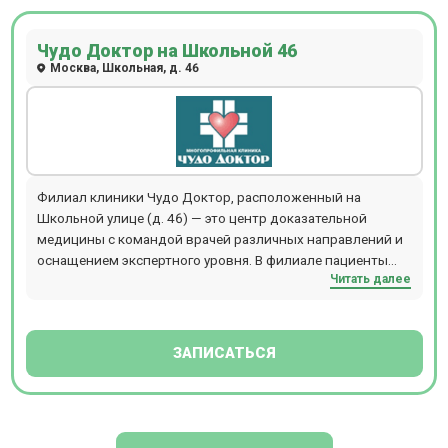
Чудо Доктор на Школьной 46
Москва, Школьная, д. 46
Филиал клиники Чудо Доктор, расположенный на
Школьной улице (д. 46) — это центр доказательной
медицины с командой врачей различных направлений и
оснащением экспертного уровня. В филиале пациенты
Читать далее
получают помощь по всем основным направлениям
современной медицины: – терапевтические направления
медицины (терапия, неврология, эндокринология,
гастроэнтерология и другие), – восстановительная
ЗАПИСАТЬСЯ
медицина (физиотерапия, мануальная терапия), –
дерматология, лечебная и эстетической косметология,
направленная на улучшение внешности и коррекцию
контуров тела, – узкие специальности, такие как