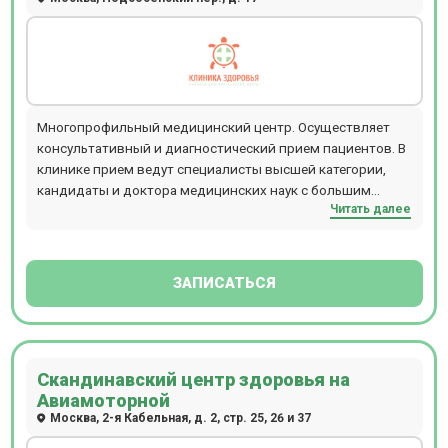
Многопрофильный медицинский центр. Осуществляет
консультативный и диагностический прием пациентов. В
клинике прием ведут специалисты высшей категории,
кандидаты и доктора медицинских наук с большим
Читать далее
опытом. Прием проводится по предварительной записи.
Центр располагается в шаговой доступности от м.
курская/чкаловская, ул. Подсосенский переулок 17. Для
пациентов доступна точная диагностика на новейшем
ЗАПИСАТЬСЯ
,современном оборудовании: все виды МРТ-
исследований проводят на томографе Philips закрытого
типа 1,5 тесла с шагом 1 мм. Заключение МРТ выдается в
течение 1часа.Все виды КТ проводится на полуоткрытом
Скандинавский центр здоровья на
томографе Toshiba ,128 срезов , узи, рентгенография,
Авиамоторной
функциональная диагностика, ЭКГ, Эхо-КГ и др,
Москва, 2-я Кабельная, д. 2, стр. 25, 26 и 37
гастроскопия, колоноскопия.