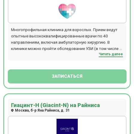
Многопрофильная клиника для взрослых. Прием ведут
опытные высококвалифицированные врачи по 40
направлениям, включая амбулаторную хирургию. В
клинике можно пройти обследование УЗИ (в том числе с
Читать далее
эластографией), ДС (дуплексное сканирование), КТ,
МСКТ, МРТ, денситометрию, рентген, а также
эндоскопические исследования и функциональную
диагностику. КТ-обследования проводятся на
ЗАПИСАТЬСЯ
мультисрезовом томографе TOSHIBA Prime Aquilion 160
(максимальный вес пациента - 160 кг). МРТ-диагностика
проводится на аппаратах закрытого типа Siemens
Magnetom Aera 1.5T (диаметр кольца 70см, длина - 145
Гиацинт-Н (Giacint-N) на Райниса
см, максимальный вес пациента - 160кг) и Canon Vantage
Москва, б-р Яна Райниса, д. 31
Elan 1.5T (диаметр кольца 63 см, длина - 145см,
максимальный вес пациента 120 кг). В центре есть
возможность пройти обследования с
контрастированием, проводится МРТ и КТ диагностика