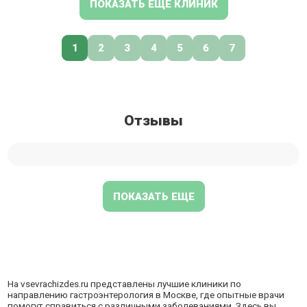
гематология, ревматология, диетология, психология.
ПОКАЗАТЬ ЕЩЕ КЛИНИК
1
2
3
4
5
6
7
Отзывы
ПОКАЗАТЬ ЕЩЕ
На
vsevrachizdes.ru
представлены лучшие клиники по
направлению гастроэнтерология в Москве, где опытные врачи
помогут справиться с различными заболеваниями. Здесь вы