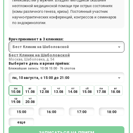
гинекомастии у мужчин. Владеет методикой оказания
неотложной медицинской помощи при острых состояниях
(комы различного генеза, кризы). Постоянный участник
научно-практических конференций, конгрессов и семинаров
по эндокринологии.
Врач принимает в 3 клиниках:
Бест Клиник на Шаболовской
Москва, Шаболовка, д.54
Выберите день и время приёма:
Ближайшая запись: 10.08 15:00 · 76 слотов
пн
вт
ср
чт
пт
сб
пн
вт
10.08
11.08
12.08
13.08
14.08
15.08
17.08
18.08
ср
чт
19.08
20.08
15:00
16:00
17:00
18:00
еще