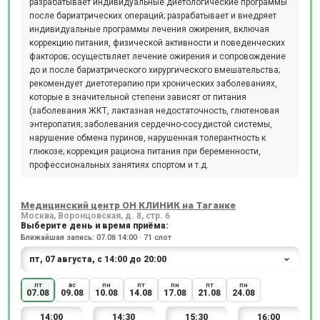
разрабатывает индивидуальные диетологические программы
после бариатрических операций; разрабатывает и внедряет
индивидуальные программы лечения ожирения, включая
коррекцию питания, физической активности и поведенческих
факторов; осуществляет лечение ожирения и сопровождение
до и после бариатрического хирургического вмешательства;
рекомендует диетотерапию при хронических заболеваниях,
которые в значительной степени зависят от питания
(заболевания ЖКТ, лактазная недостаточность, глютеновая
энтеропатия; заболевания сердечно-сосудистой системы,
нарушение обмена пуринов, нарушенная толерантность к
глюкозе; коррекция рациона питания при беременности,
профессиональных занятиях спортом и т.д.
Медицинский центр ОН КЛИНИК на Таганке
Москва, Воронцовская, д. 8, стр. 6
Выберите день и время приёма:
Ближайшая запись: 07.08 14:00 · 71 слот
пт
вс
пн
пт
пн
пт
пн
07.08
09.08
10.08
14.08
17.08
21.08
24.08
14:00
14:30
15:30
16:00