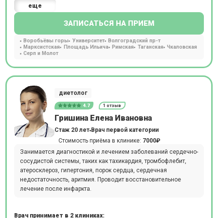
еще
ЗАПИСАТЬСЯ НА ПРИЕМ
Воробьёвы горы
Университет
Волгоградский пр-т
Марксистская
Площадь Ильича
Римская
Таганская
Чкаловская
Серп и Молот
диетолог
4.7
1 отзыв
Гришина Елена Ивановна
Стаж 20 лет
Врач первой категории
Стоимость приёма в клинике:
7000₽
Занимается диагностикой и лечением заболеваний сердечно-
сосудистой системы, таких как тахикардия, тромбофлебит,
атеросклероз, гипертония, порок сердца, сердечная
недостаточность, аритмия. Проводит восстановительное
лечение после инфаркта.
Врач принимает в 2 клиниках: