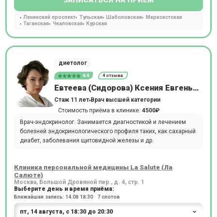
ЗАПИСАТЬСЯ НА ПРИЕМ
Ленинский проспект
Тульская
Шаболовская
Марксистская
Таганская
Чкаловская
Курская
диетолог
4.4
4 отзыва
Евтеева (Сидорова) Ксения Евгеньевна
Стаж 11 лет
Врач высшей категории
Стоимость приёма в клинике:
4500₽
Врач-эндокринолог. Занимается диагностикой и лечением
болезней эндокринологического профиля таких, как сахарный
диабет, заболевания щитовидной железы и др.
Клиника персональной медицины La Salute (Ла
Салюте)
Москва, Большой Дровяной пер., д. 4, стр. 1
Выберите день и время приёма:
Ближайшая запись: 14.08 18:30 · 7 слотов