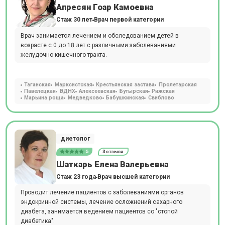
Апресян Гоар Камоевна
Стаж 30 лет
Врач первой категории
Врач занимается лечением и обследованием детей в
возрасте с 0 до 18 лет с различными заболеваниями
желудочно-кишечного тракта.
Таганская
Марксистская
Крестьянская застава
Пролетарская
Павелецкая
ВДНХ
Алексеевская
Бутырская
Рижская
Марьина роща
Медведково
Бабушкинская
Свиблово
диетолог
5
3 отзыва
Шаткарь Елена Валерьевна
Стаж 23 года
Врач высшей категории
Проводит лечение пациентов с заболеваниями органов
эндокринной системы, лечение осложнений сахарного
диабета, занимается ведением пациентов со "стопой
диабетика".