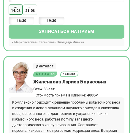
пт
пт
14.08
21.08
18:30
19:30
ЗАПИСАТЬСЯ НА ПРИЕМ
Марксистская
Таганская
Площадь Ильича
диетолог
4.4
4 отзыва
Жиленкова Лариса Борисовна
Стаж 38 лет
Стоимость приёма в клинике:
4000₽
Комплексно подходит к решению проблемы избыточного веса
и ожирения с использованием научного подхода к снижению
веса, основанного на диагностике и устранении причин
избыточного веса, работает по типу западного
диетологического консультирования. Составляет
персонализированные программы коррекции веса. Во время