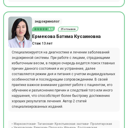
эндокринолог
4.5
25 отзывов
Ермекова Батима Кусаиновна
Стаж 13 лет
Специализируется на диагностике и лечении заболеваний
эндокринной системы. При работе с лицами, страдающими
избыточным весом, в первую очередь ведется поиск главных
причин данного состояния и их устранение, далее
составляется режим дня и питания с учетом индивидуальных
особенностей и последующим сопровождением. В своей
практике важное внимание уделяет работе с пациентом, его
обучению и разъяснению причин и следствий того или иного
нарушения, что способствует более быстрому достижению
хороших результатов лечения. Автор 2 статей
специализированных изданий.
Марксистская
Таганская
Крестьянская застава
Пролетарская
Чкаловская
Римская
Площадь Ильича
Достоевская