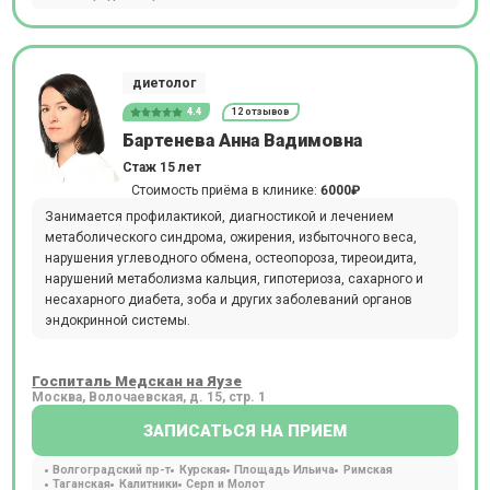
диетолог
4.4
12 отзывов
Бартенева Анна Вадимовна
Стаж 15 лет
Стоимость приёма в клинике:
6000₽
Занимается профилактикой, диагностикой и лечением
метаболического синдрома, ожирения, избыточного веса,
нарушения углеводного обмена, остеопороза, тиреоидита,
нарушений метаболизма кальция, гипотериоза, сахарного и
несахарного диабета, зоба и других заболеваний органов
эндокринной системы.
Госпиталь Медскан на Яузе
Москва, Волочаевская, д. 15, стр. 1
ЗАПИСАТЬСЯ НА ПРИЕМ
Волгоградский пр-т
Курская
Площадь Ильича
Римская
Таганская
Калитники
Серп и Молот