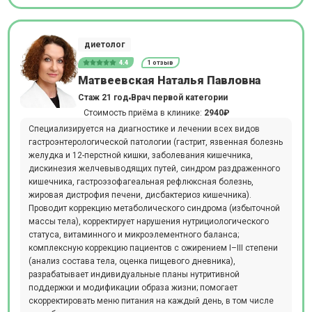
диетолог
4.4
1 отзыв
Матвеевская Наталья Павловна
Стаж 21 год
Врач первой категории
Стоимость приёма в клинике:
2940₽
Специализируется на диагностике и лечении всех видов
гастроэнтерологической патологии (гастрит, язвенная болезнь
желудка и 12-перстной кишки, заболевания кишечника,
дискинезия желчевыводящих путей, синдром раздраженного
кишечника, гастроэзофагеальная рефлюксная болезнь,
жировая дистрофия печени, дисбактериоз кишечника).
Проводит коррекцию метаболического синдрома (избыточной
массы тела), корректирует нарушения нутрициологического
статуса, витаминного и микроэлементного баланса;
комплексную коррекцию пациентов с ожирением I–III степени
(анализ состава тела, оценка пищевого дневника),
разрабатывает индивидуальные планы нутритивной
поддержки и модификации образа жизни; помогает
скорректировать меню питания на каждый день, в том числе