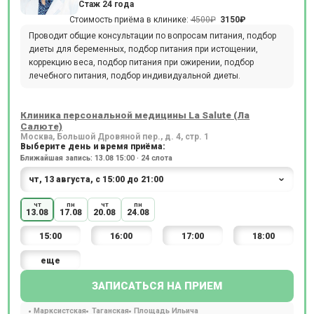
Стаж 24 года
Стоимость приёма в клинике:
4500₽
3150₽
Проводит общие консультации по вопросам питания, подбор
диеты для беременных, подбор питания при истощении,
коррекцию веса, подбор питания при ожирении, подбор
лечебного питания, подбор индивидуальной диеты.
Клиника персональной медицины La Salute (Ла
Салюте)
Москва, Большой Дровяной пер., д. 4, стр. 1
Выберите день и время приёма:
Ближайшая запись: 13.08 15:00 · 24 слота
чт
пн
чт
пн
13.08
17.08
20.08
24.08
15:00
16:00
17:00
18:00
еще
ЗАПИСАТЬСЯ НА ПРИЕМ
Марксистская
Таганская
Площадь Ильича