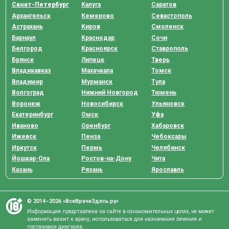
Санкт-Петербург
Калуга
Саратов
Архангельск
Кемерово
Севастополь
Астрахань
Киров
Смоленск
Барнаул
Краснодар
Сочи
Белгород
Красноярск
Ставрополь
Брянск
Липецк
Тверь
Владикавказ
Махачкала
Томск
Владимир
Мурманск
Тула
Волгоград
Нижний Новгород
Тюмень
Воронеж
Новосибирск
Ульяновск
Екатеринбург
Омск
Уфа
Иваново
Оренбург
Хабаровск
Ижевск
Пенза
Чебоксары
Иркутск
Пермь
Челябинск
Йошкар-Ола
Ростов-на-Дону
Чита
Казань
Рязань
Ярославль
© 2014–2026 «ВсеВрачиЗдесь.ру»
Информация представлена на сайте в ознакомительных целях, не может
заменить визит к врачу, использоваться для назначения лечения и
постановки диагноза.