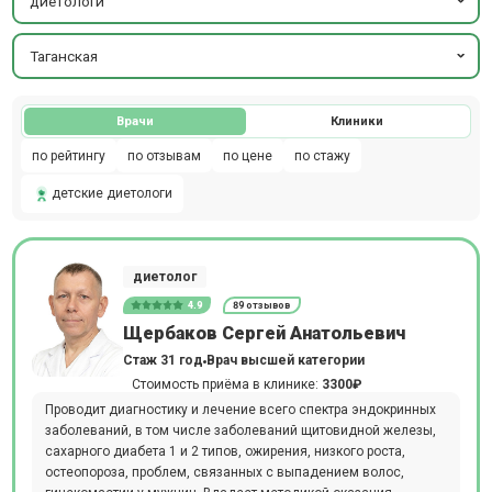
диетологи
Таганская
Врачи
Клиники
по рейтингу
по отзывам
по цене
по стажу
детские диетологи
диетолог
4.9
89 отзывов
Щербаков Сергей Анатольевич
Стаж 31 год
Врач высшей категории
Стоимость приёма в клинике:
3300₽
Проводит диагностику и лечение всего спектра эндокринных
заболеваний, в том числе заболеваний щитовидной железы,
сахарного диабета 1 и 2 типов, ожирения, низкого роста,
остеопороза, проблем, связанных с выпадением волос,