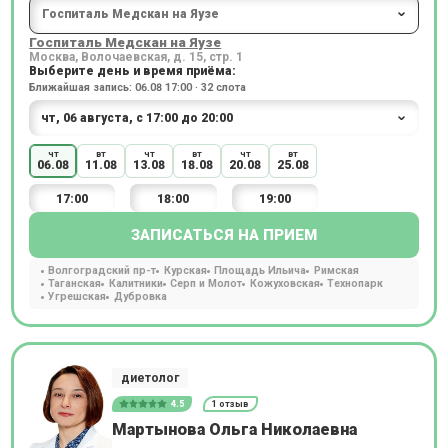
Госпиталь Медскан на Яузе
Москва, Волочаевская, д. 15, стр. 1
Выберите день и время приёма:
Ближайшая запись: 06.08 17:00 · 32 слота
чт
вт
чт
вт
чт
вт
06.08
11.08
13.08
18.08
20.08
25.08
17:00
18:00
19:00
ЗАПИСАТЬСЯ НА ПРИЕМ
Волгоградский пр-т
Курская
Площадь Ильича
Римская
Таганская
Калитники
Серп и Молот
Кожуховская
Технопарк
Угрешская
Дубровка
диетолог
4.5
1 отзыв
Мартынова Ольга Николаевна