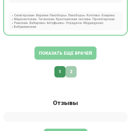
Селигерская
Верхние Лихоборы
Лихоборы
Коптево
Ховрино
Марксистская
Таганская
Крестьянская застава
Пролетарская
Римская
Бибирево
Алтуфьево
Отрадное
Медведково
Бабушкинская
ПОКАЗАТЬ ЕЩЕ ВРАЧЕЙ
1
2
Отзывы