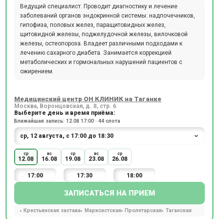
Ведущий специалист. Проводит диагностику и лечение
заболеваний органов эндокринной системы: надпочечников,
гипофиза, половых желез, паращитовидных желез,
щитовидной железы, поджелудочной железы, вилочковой
железы, остеопороза. Владеет различными подходами к
лечению сахарного диабета. Занимается коррекцией
метаболических и гормональных нарушений пациентов с
ожирением.
Медицинский центр ОН КЛИНИК на Таганке
Москва, Воронцовская, д. 8, стр. 6
Выберите день и время приёма:
Ближайшая запись: 12.08 17:00 · 44 слота
ср
вс
ср
вс
ср
12.08
16.08
19.08
23.08
26.08
17:00
17:30
18:00
ЗАПИСАТЬСЯ НА ПРИЕМ
Крестьянская застава
Марксистская
Пролетарская
Таганская