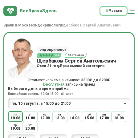
ВсеВрачиЗдесь
Москва
Врачи в Москве
Эндокринологи
Щербаков Сергей Анатольевич
эндокринолог
4.9
50 отзывов
Щербаков Сергей Анатольевич
Стаж 31 год
Врач высшей категории
Стоимость приема в клинике:
3300₽
до
6200₽
Бесплатная
запись на прием
Выберите день и время приёма:
Ближайшая запись: 10.08 15:00 · 81 слот
пн
вт
ср
чт
пт
сб
пн
вт
10.08
11.08
12.08
13.08
14.08
15.08
17.08
18.08
ср
чт
19.08
20.08