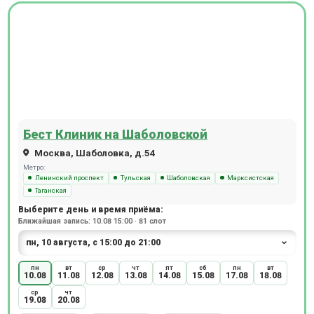
Бест Клиник на Шаболовской
Москва, Шаболовка, д.54
Метро:
Ленинский проспект
Тульская
Шаболовская
Марксистская
Таганская
Выберите день и время приёма:
Ближайшая запись: 10.08 15:00 · 81 слот
пн
вт
ср
чт
пт
сб
пн
вт
10.08
11.08
12.08
13.08
14.08
15.08
17.08
18.08
ср
чт
19.08
20.08