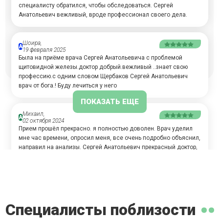
специалисту обратился, чтобы обследоваться. Сергей
Анатольевич вежливый, вроде профессионал своего дела.
Шоира,
А
19 февраля 2025
Была на приёме врача Сергей Анатольевича с проблемой
щитовидной железы.доктор добрый.вежливый ..знает свою
профессию.с одним словом Щербаков Сергей Анатольевич
врач от бога.! Буду лечиться у него
ПОКАЗАТЬ ЕЩЕ
Михаил,
А
02 октября 2024
Прием прошёл прекрасно. я полностью доволен. Врач уделил
мне час времени, опросил меня, все очень подробно объяснил,
направил на анализы. Сергей Анатольевич прекрасный доктор,
доброжелательный, понятно все объясняет, я еще к нему
пойду.
Алексей,
А
21 августа 2024
Специалисты поблизости
Врач доходчиво и открыто общается, более чем вежливо. Он
побеседовал со мной, посмотрел готовые анализы, провёл