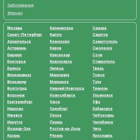
Заболевания
Журнал
Москва
Калининград
Самара
Санкт-Петербург
Калуга
Саратов
Архангельск
Кемерово
Севастополь
Астрахань
Киров
Смоленск
Барнаул
Краснодар
Сочи
Белгород
Красноярск
Ставрополь
Брянск
Липецк
Тверь
Владикавказ
Махачкала
Томск
Владимир
Мурманск
Тула
Волгоград
Нижний Новгород
Тюмень
Воронеж
Новосибирск
Ульяновск
Екатеринбург
Омск
Уфа
Иваново
Оренбург
Хабаровск
Ижевск
Пенза
Чебоксары
Иркутск
Пермь
Челябинск
Йошкар-Ола
Ростов-на-Дону
Чита
Казань
Рязань
Ярославль