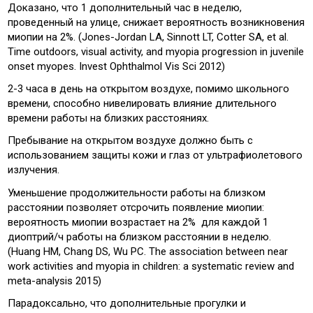
Доказано, что 1 дополнительный час в неделю,
проведенный на улице, снижает вероятность возникновения
миопии на 2%. (Jones-Jordan LA, Sinnott LT, Cotter SA, et al.
Time outdoors, visual activity, and myopia progression in juvenile
onset myopes. Invest Ophthalmol Vis Sci 2012)
2-3 часа в день на открытом воздухе, помимо школьного
времени, способно нивелировать влияние длительного
времени работы на близких расстояниях.
Пребывание на открытом воздухе должно быть с
использованием защиты кожи и глаз от ультрафиолетового
излучения.
Уменьшение продолжительности работы на близком
расстоянии позволяет отсрочить появление миопии:
вероятность миопии возрастает на 2% для каждой 1
диоптрий/ч работы на близком расстоянии в неделю.
(Huang HM, Chang DS, Wu PC. The association between near
work activities and myopia in children: a systematic review and
meta-analysis 2015)
Парадоксально, что дополнительные прогулки и