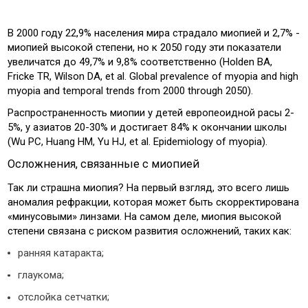
В 2000 году 22,9% населения мира страдало миопией и 2,7% -
миопией высокой степени, но к 2050 году эти показатели
увеличатся до 49,7% и 9,8% соответственно (Holden BA,
Fricke TR, Wilson DA, et al. Global prevalence of myopia and high
myopia and temporal trends from 2000 through 2050).
Распространенность миопии у детей европеоидной расы 2-
5%, у азиатов 20-30% и достигает 84% к окончании школы
(Wu PC, Huang HM, Yu HJ, et al. Epidemiology of myopia).
Осложнения, связанные с миопией
Так ли страшна миопия? На первый взгляд, это всего лишь
аномалия рефракции, которая может быть скорректирована
«минусовыми» линзами. На самом деле, миопия высокой
степени связана с риском развития осложнений, таких как:
ранняя катаракта;
глаукома;
отслойка сетчатки;