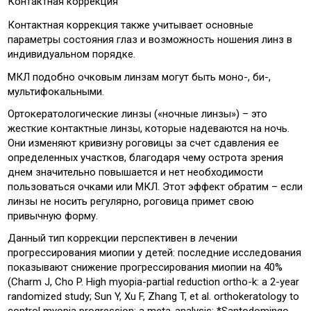
Контактная коррекция
Контактная коррекция также учитывает основные
параметры состояния глаз и возможность ношения линз в
индивидуальном порядке.
МКЛ подобно очковым линзам могут быть моно-, би-,
мультифокальными.
Ортокератологические линзы («ночные линзы») – это
жесткие контактные линзы, которые надеваются на ночь.
Они изменяют кривизну роговицы за счет сдавления ее
определенных участков, благодаря чему острота зрения
днем значительно повышается и нет необходимости
пользоваться очками или МКЛ. Этот эффект обратим – если
линзы не носить регулярно, роговица примет свою
привычную форму.
Данный тип коррекции перспективен в лечении
прогрессирования миопии у детей: последние исследования
показывают снижение прогрессирования миопии на 40%
(Charm J, Cho P. High myopia-partial reduction ortho-k: a 2-year
randomized study; Sun Y, Xu F, Zhang T, et al. orthokeratology to