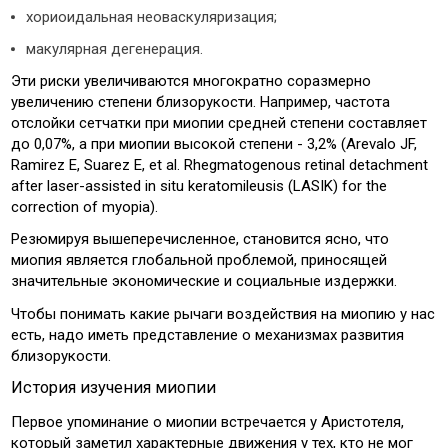
хориоидальная неоваскуляризация;
макулярная дегенерация.
Эти риски увеличиваются многократно соразмерно
увеличению степени близорукости. Например, частота
отслойки сетчатки при миопии средней степени составляет
до 0,07%, а при миопии высокой степени - 3,2% (Arevalo JF,
Ramirez E, Suarez E, et al. Rhegmatogenous retinal detachment
after laser-assisted in situ keratomileusis (LASIK) for the
correction of myopia).
Резюмируя вышеперечисленное, становится ясно, что
миопия является глобальной проблемой, приносящей
значительные экономические и социальные издержки.
Чтобы понимать какие рычаги воздействия на миопию у нас
есть, надо иметь представление о механизмах развития
близорукости.
История изучения миопии
Первое упоминание о миопии встречается у Аристотеля,
который заметил характерные движения у тех, кто не мог