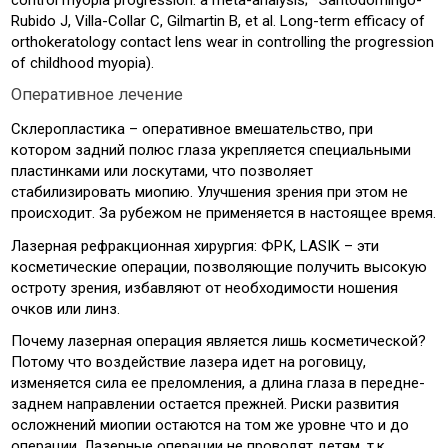
control myopia progression: a meta-analysis; *Santodomingo-
Rubido J, Villa-Collar C, Gilmartin B, et al. Long-term efficacy of
orthokeratology contact lens wear in controlling the progression
of childhood myopia).
Оперативное лечение
Склеропластика – оперативное вмешательство, при
котором задний полюс глаза укрепляется специальными
пластинками или лоскутами, что позволяет
стабилизировать миопию. Улучшения зрения при этом не
происходит. За рубежом не применяется в настоящее время.
Лазерная рефракционная хирургия: ФРК, LASIK – эти
косметические операции, позволяющие получить высокую
остроту зрения, избавляют от необходимости ношения
очков или линз.
Почему лазерная операция является лишь косметической?
Потому что воздействие лазера идет на роговицу,
изменяется сила ее преломления, а длина глаза в передне-
заднем направлении остается прежней. Риски развития
осложнений миопии остаются на том же уровне что и до
операции. Лазерные операции не проводят детям, т.к.