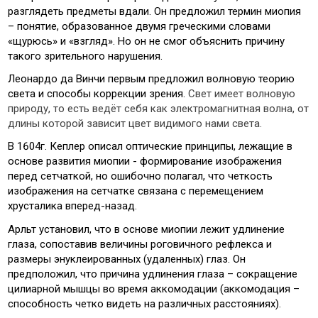
разглядеть предметы вдали. Он предложил термин миопия
– понятие, образованное двумя греческими словами
«щурюсь» и «взгляд». Но он не смог объяснить причину
такого зрительного нарушения.
Леонардо да Винчи первым предложил волновую теорию
света и способы коррекции зрения.
Свет имеет волновую
природу, то есть ведёт себя как электромагнитная волна, от
длины которой зависит цвет видимого нами света.
В 1604г. Кеплер описал оптические принципы, лежащие в
основе развития миопии - формирование изображения
перед сетчаткой, но ошибочно полагал, что четкость
изображения на сетчатке связана с перемещением
хрусталика вперед-назад.
Арльт установил, что в основе миопии лежит удлинение
глаза, сопоставив величины роговичного рефлекса и
размеры энуклеированных (удаленных) глаз. Он
предположил, что причина удлинения глаза – сокращение
цилиарной мышцы во время аккомодации (аккомодация –
способность четко видеть на различных расстояниях).