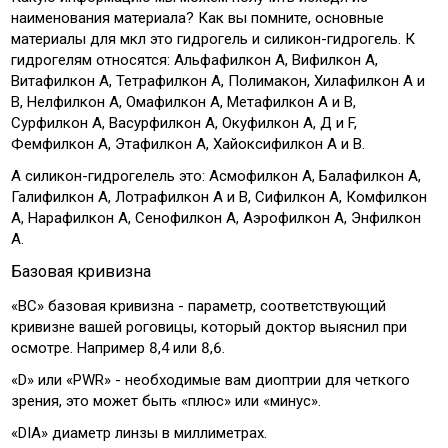
наименования материала? Как вы помните, основные
материалы для мкл это гидрогель и силикон-гидрогель. К
гидрогелям относятся: Альфафилкон А, Вифилкон А,
Витафилкон А, Тетрафилкон А, Полимакон, Хилафилкон А и
В, Нелфилкон А, Омафилкон А, Метафилкон А и В,
Сурфилкон А, Васурфилкон А, Окуфилкон А, Д и F,
Фемфилкон А, Этафилкон А, Хайоксифилкон А и В.
А силикон-гидрогелель это: Асмофилкон А, Балафилкон А,
Галифилкон А, Лотрафилкон А и В, Сифилкон А, Комфилкон
А, Нарафилкон А, Сенофилкон А, Аэрофилкон А, Энфилкон
А.
Базовая кривизна
«ВС» базовая кривизна - параметр, соответствующий
кривизне вашей роговицы, который доктор выяснил при
осмотре. Например 8,4 или 8,6.
«D» или «PWR» - необходимые вам диоптрии для четкого
зрения, это может быть «плюс» или «минус».
«DIA» диаметр линзы в миллиметрах.