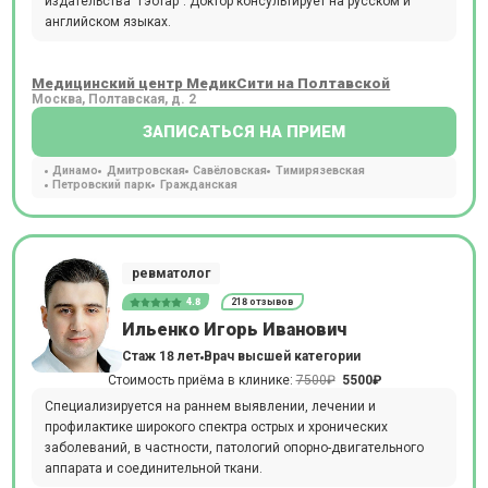
издательства "Гэотар". Доктор консультирует на русском и
английском языках.
Медицинский центр МедикСити на Полтавской
Москва, Полтавская, д. 2
ЗАПИСАТЬСЯ НА ПРИЕМ
Динамо
Дмитровская
Савёловская
Тимирязевская
Петровский парк
Гражданская
ревматолог
4.8
218 отзывов
Ильенко Игорь Иванович
Стаж 18 лет
Врач высшей категории
Стоимость приёма в клинике:
7500₽
5500₽
Специализируется на раннем выявлении, лечении и
профилактике широкого спектра острых и хронических
заболеваний, в частности, патологий опорно-двигательного
аппарата и соединительной ткани.