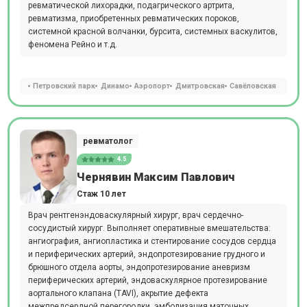
ревматической лихорадки, подагрического артрита,
ревматизма, приобретенных ревматических пороков,
системной красной волчанки, бурсита, системных васкулитов,
феномена Рейно и т.д.
Петровский парк
Динамо
Аэропорт
Дмитровская
Савёловская
ревматолог
4.5
Чернявин Максим Павлович
Стаж 10 лет
Врач рентгенэндоваскулярный хирург, врач сердечно-
сосудистый хирург. Выполняет оперативные вмешательства:
ангиография, ангиопластика и стентирование сосудов сердца
и периферических артерий, эндопротезирование грудного и
брюшного отдела аорты, эндопротезирование аневризм
периферических артерий, эндоваскулярное протезирование
аортального клапана (TAVI), акрытие дефекта
межпредсердной перегородки, эмболизация маточных