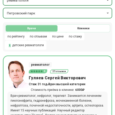
ревматологи
Петровский парк
Врачи
Клиники
по рейтингу
по отзывам
по цене
по стажу
детские ревматологи
ревматолог
5
57 отзывов
Гуляев Сергей Викторович
Стаж 31 год
Врач высшей категории
Стоимость приёма в клинике:
6000₽
Врач-ревматолог, нефролог, терапевт. Занимается лечением
пиелонефрита, гидронефроза, мочекаменной болезни,
нефроптоза, почечной недостаточности, артрита, остеопороза.
Имеет 15 научных публикаций. Научный редактор