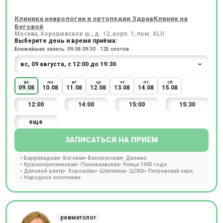
Клиника неврологии и ортопедии ЗдравКлиник на
Беговой
Москва, Хорошевское ш., д. 12, корп. 1, пом. XLII
Выберите день и время приёма:
Ближайшая запись: 09.08 09:30 · 125 слотов
вс
пн
вт
ср
чт
пт
сб
09.08
10.08
11.08
12.08
13.08
14.08
15.08
12:00
14:00
15:00
15:30
еще
ЗАПИСАТЬСЯ НА ПРИЕМ
Баррикадная
Беговая
Белорусская
Динамо
Краснопресненская
Полежаевская
Улица 1905 года
Деловой центр
Хорошёво
Шелепиха
ЦСКА
Петровский парк
Народное ополчение
ревматолог