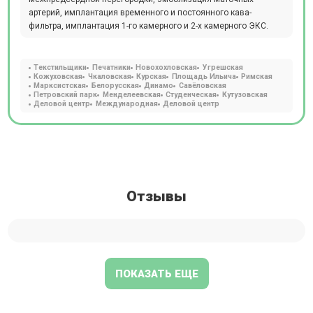
артерий, имплантация временного и постоянного кава-
фильтра, имплантация 1-го камерного и 2-х камерного ЭКС.
Текстильщики
Печатники
Новохохловская
Угрешская
Кожуховская
Чкаловская
Курская
Площадь Ильича
Римская
Марксистская
Белорусская
Динамо
Савёловская
Петровский парк
Менделеевская
Студенческая
Кутузовская
Деловой центр
Международная
Деловой центр
Отзывы
ПОКАЗАТЬ ЕЩЕ