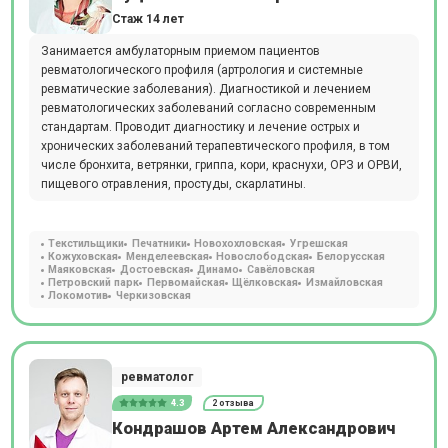
Стаж 14 лет
Занимается амбулаторным приемом пациентов
ревматологического профиля (артрология и системные
ревматические заболевания). Диагностикой и лечением
ревматологических заболеваний согласно современным
стандартам. Проводит диагностику и лечение острых и
хронических заболеваний терапевтического профиля, в том
числе бронхита, ветрянки, гриппа, кори, краснухи, ОРЗ и ОРВИ,
пищевого отравления, простуды, скарлатины.
Текстильщики
Печатники
Новохохловская
Угрешская
Кожуховская
Менделеевская
Новослободская
Белорусская
Маяковская
Достоевская
Динамо
Савёловская
Петровский парк
Первомайская
Щёлковская
Измайловская
Локомотив
Черкизовская
ревматолог
4.3
2 отзыва
Кондрашов Артем Александрович