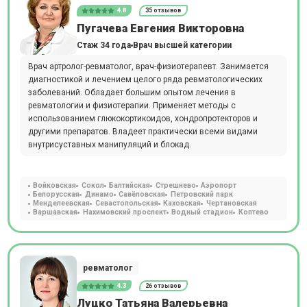
4.8
35 отзывов
Пугачева Евгения Викторовна
Стаж 34 года
Врач высшей категории
Врач артролог-ревматолог, врач-физиотерапевт. Занимается
диагностикой и лечением целого ряда ревматологических
заболеваний. Обладает большим опытом лечения в
ревматологии и физиотерапии. Применяет методы с
использованием глюкокортикоидов, хондропротекторов и
другими препаратов. Владеет практически всеми видами
внутрисуставных манипуляций и блокад.
Войковская
Сокол
Балтийская
Стрешнево
Аэропорт
Белорусская
Динамо
Савёловская
Петровский парк
Менделеевская
Севастопольская
Каховская
Чертановская
Варшавская
Нахимовский проспект
Водный стадион
Коптево
ревматолог
4.3
26 отзывов
Луцко Татьяна Валерьевна