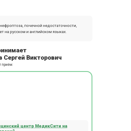
 нефроптоза, почечной недостаточности,
ет на русском и английском языках.
ринимает
в Сергей Викторович
т приём:
цинский центр МедикСити на