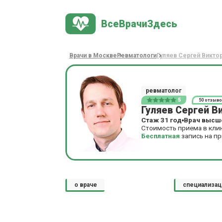
ВсеВрачиЗдесь
Врачи в Москве
Ревматологи
Гуляев Сергей Викто
ревматолог
5
50 отзыво
Гуляев Сергей В
Стаж 31 год
Врач высше
Стоимость приема в кли
Бесплатная
запись на п
о враче
специализац