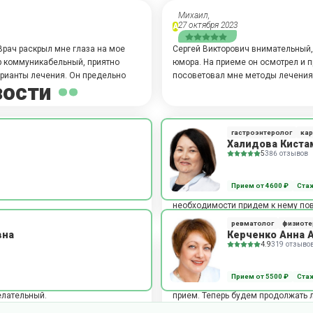
Михаил,
27 октября 2023
А
Врач раскрыл мне глаза на мое
Сергей Викторович внимательный,
р коммуникабельный, приятно
юмора. На приеме он осмотрел и п
арианты лечения. Он предельно
посоветовал мне методы лечения
зости
Ольга,
гастроэнтеролог
ка
26 июля 2023
А
Халидова Киста
5
386 отзывов
ил, что моя проблема не его
На приеме я была с ребенком 16 л
тельный! Проконсультировал и
раз, изначально выбрали его по 
Прием от 4600 ₽
Стаж
доктор. На приеме он выслушал на
необходимости придем к нему пов
ревматолог
физиоте
вна
Керченко Анна 
4.9
319 отзыво
Ольга,
11 мая 2023
А
Прием от 5500 ₽
Стаж
 грамотную консультацию и
Я была на приеме с дочерью. Вра
елательный.
прием. Теперь будем продолжать л
этому доктору. Внимательность, у