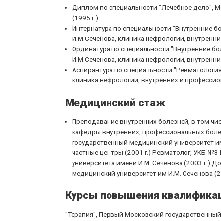
Диплом по специальности "Лечебное дело", М
(1995 г.)
Интернатура по специальности "Внутренние б
И.М.Сеченова, клиника нефрологии, внутренних
Ординатура по специальности "Внутренние бо
И.М.Сеченова, клиника нефрологии, внутренних
Аспирантура по специальности "Ревматология
клиника нефрологии, внутренних и профессиона
Медицинский стаж
Преподавание внутренних болезней, в том чис
кафедры внутренних, профессиональных боле
государственный медицинский университет им И
частные центры (2001 г.) Ревматолог, УКБ №3
университета имени И.М. Сеченова (2003 г.) 
медицинский университет им И.М. Сеченова (20
Курсы повышения квалифика
"Терапия", Первый Московский государственный 