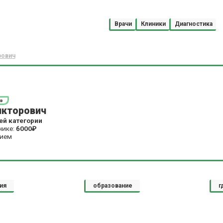
Врачи
Клиники
Диагностика
рович
в
икторович
й категории
нике:
6000₽
рием
ия
образование
г