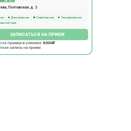
авской
ва, Полтавская, д. 2
амо
Дмитровская
Савёловская
Тимирязевская
овский парк
ЗАПИСАТЬСЯ НА ПРИЕМ
сть приема в клинике:
6000₽
тная
запись на прием