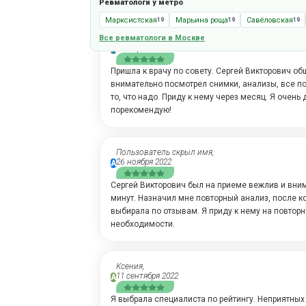
Ревматологи у метро
Марксистская
Марьина роща
Савёловская
19
19
19
Все ревматологи в Москве
Марине,
16 марта 2023
А
Пришла к врачу по совету. Сергей Викторович об
внимательно посмотрел снимки, анализы, все п
то, что надо. Приду к нему через месяц. Я очень
порекомендую!
Пользователь скрыл имя,
26 ноября 2022
А
Сергей Викторович был на приеме вежлив и вни
минут. Назначил мне повторный анализ, после к
выбирала по отзывам. Я приду к нему на повтор
необходимости.
Ксения,
11 сентября 2022
А
Я выбрала специалиста по рейтингу. Неприятных