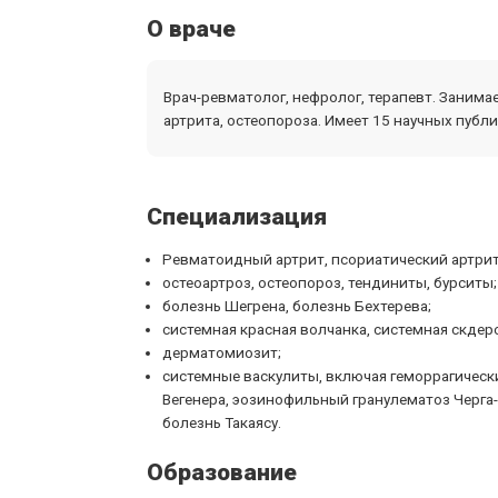
О враче
Врач-ревматолог, нефролог, терапевт. Заним
артрита, остеопороза. Имеет 15 научных публи
Специализация
Ревматоидный артрит, псориатический артрит,
остеоартроз, остеопороз, тендиниты, бурситы;
болезнь Шегрена, болезнь Бехтерева;
системная красная волчанка, системная скдер
дерматомиозит;
системные васкулиты, включая геморрагически
Вегенера, эозинофильный гранулематоз Черга-
болезнь Такаясу.
Образование