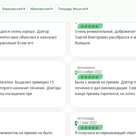
Варшавская
Маяковская
Площадь Ильича
18
18
18
Лидия,
23 февраля 2023
А
щался очень хорошо. Доктор
Очень внимательный, доброжелате
онятно мне объяснил и назначил
Сергей Викторович разобрался в 
 довольна! Всем его
большое.
Анонимно,
03 ноября 2022
А
мателен. Выделил примерно 15
Была с мамой на приеме. Доктор 
оторого назначит лечение. Доктора
лечение и дал рекомендации. Сер
ное посещение при
конце приема торопился, не хотел
Антонида,
11 мая 2022
А
 моментов на приеме не было.
Я получила исчерпывающий ответ,