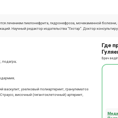
ается лечением пиелонефрита, гидронефроза, мочекаменной болезни,
каций. Научный редактор издательства "Гэотар". Доктор консультиру
Где п
Гуляе
Врач ведё
 подагра;
одермия;
й васкулит, узелковый полиартериит, гранулематоз
Страусс, височный (гигантоклеточный) артериит,
Меди