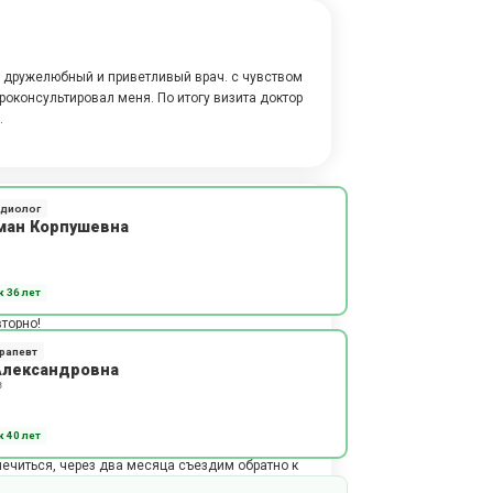
 дружелюбный и приветливый врач. с чувством
роконсультировал меня. По итогу визита доктор
.
рдиолог
ман Корпушевна
ет. У данного специалиста мы были не первый
рекомендации. Сергей Викторович грамотный
 36 лет
с и полностью проконсультировал. При
торно!
рапевт
Александровна
в
 40 лет
ч назначил правильное лечение. Был повторный
ечиться, через два месяца съездим обратно к
мение слушать - важные качества специалиста.