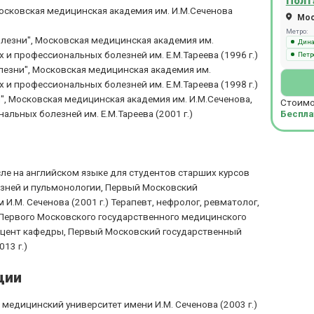
Полт
осковская медицинская академия им. И.М.Сеченова
Моск
Метро:
олезни", Московская медицинская академия им.
Дин
 и профессиональных болезней им. Е.М.Тареева (1996 г.)
Петр
лезни", Московская медицинская академия им.
 и профессиональных болезней им. Е.М.Тареева (1998 г.)
", Московская медицинская академия им. И.М.Сеченова,
Стоимо
льных болезней им. Е.М.Тареева (2001 г.)
Беспла
ле на английском языке для студентов старших курсов
зней и пульмонологии, Первый Московский
.М. Сеченова (2001 г.) Терапевт, нефролог, ревматолог,
 Первого Московского государственного медицинского
Доцент кафедры, Первый Московский государственный
13 г.)
ции
медицинский университет имени И.М. Сеченова (2003 г.)