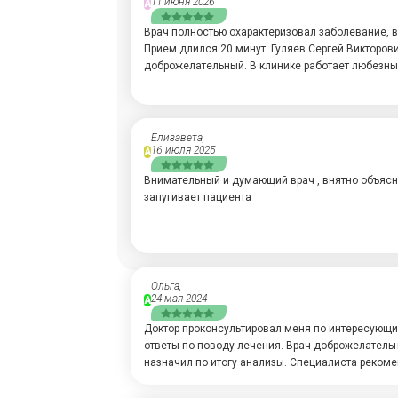
11 июня 2026
А
Врач полностью охарактеризовал заболевание, 
Прием длился 20 минут. Гуляев Сергей Викторо
доброжелательный. В клинике работает любезны
Елизавета,
16 июля 2025
А
Внимательный и думающий врач , внятно объясн
запугивает пациента
Ольга,
24 мая 2024
А
Доктор проконсультировал меня по интересующи
ответы по поводу лечения. Врач доброжелатель
назначил по итогу анализы. Специалиста реком