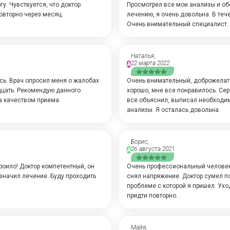
у. Чувствуется, что доктор
Просмотрел все мои анализы и об
овторно через месяц.
лечению, я очень довольна. В теч
Очень внимательный специалист.
Наталья,
22 марта 2022
А
сь. Врач опросил меня о жалобах
Очень внимательный, доброжелате
дцать. Рекомендую данного
хорошо, мне все понравилось. Сер
а качеством приема.
все объяснил, выписал необходи
анализы. Я осталась довольна.
Борис,
26 августа 2021
А
роило! Доктор компетентный, он
Очень профессиональный человек.
значил лечение. Буду проходить
снял напряжение. Доктор сумел по
проблеме с которой я пришел. Ух
придти повторно. .
Майя,