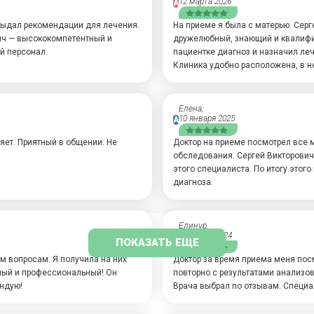
12 марта 2026
А
выдал рекомендации для лечения.
На приеме я была с матерью. Сер
вич — высококомпетентный и
дружелюбный, знающий и квалифи
й персонал.
пациентке диагноз и назначил леч
Клиника удобно расположена, в 
Елена,
10 января 2025
А
яет. Приятный в общении. Не
Доктор на приеме посмотрел все 
обследования. Сергей Викторович
этого специалиста. По итогу этог
диагноза.
Елинур,
16 марта 2024
А
ПОКАЗАТЬ ЕЩЕ
м вопросам. Я получила на них
Доктор за время приема меня пос
ный и профессиональный! Он
повторно с результатами анализов
ендую!
Врача выбрал по отзывам. Специа