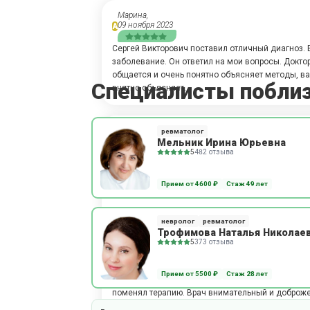
Марина,
09 ноября 2023
А
Сергей Викторович поставил отличный диагноз. 
заболевание. Он ответил на мои вопросы. Докто
общается и очень понятно объясняет методы, в
Специалисты побли
внятно объясняет.
Дарья,
ревматолог
13 октября 2023
А
Мельник Ирина Юрьевна
5
482 отзыва
Прием прошел хорошо, продуктивно! Врач объясн
профиль. Ревматолог внимательный и доброжела
Прием от 4600 ₽
Стаж 49 лет
дал советы.
невролог
ревматолог
Трофимова Наталья Николае
5
373 отзыва
Вера,
13 июля 2023
А
Прием от 5500 ₽
Стаж 28 лет
Я была на приёме у Сергея Викторовича. Он дал
поменял терапию. Врач внимательный и доброж