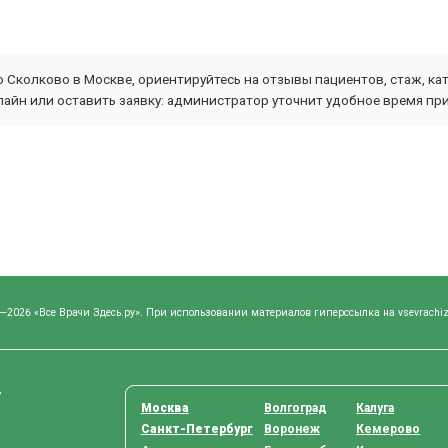
о Сколково в Москве, ориентируйтесь на отзывы пациентов, стаж, ка
айн или оставить заявку: администратор уточнит удобное время пр
—2026 «Все Врачи Здесь.ру». При использовании материалов гиперссылка на vsevrachiz
у
Москва
Волгоград
Калуга
Санкт-Петербург
Воронеж
Кемерово