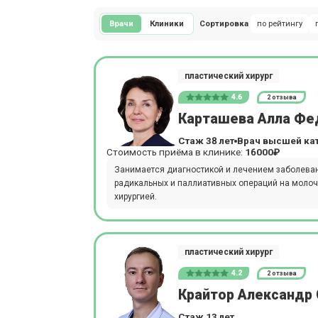
Врачи
Клиники
Сортировка
по рейтингу
пластический хирург
4.6
2 отзыва
Карташева Алла Фе
Стаж 38 лет
Врач высшей ка
Стоимость приёма в клинике:
16000₽
Занимается диагностикой и лечением заболеван
радикальных и паллиативных операций на молочн
хирургией.
пластический хирург
4.2
2 отзыва
Крайтор Александр
Стаж 13 лет