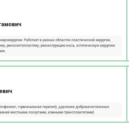
тамович
икрохирургии. Работает в разных областях пластической хирургии,
ику, риносептопластику, реконструкцию носа, эстетическую хирургию
ние.
евич
липофилинг, гормональная терапия), удаление доброкачественных
 тканей местными лоскутами, кожными трансплантатами)