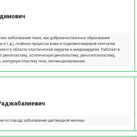
адимович
ских заболеваний таких, как доброкачественные образования
бы и т.д.), гнойные процессы кожи и подкожно-жировой клетчатки
иалист в области пластической хирургии и микрохирургии. Работает в
т ринопластику, эстетическую ринопластику, риносептопластику,
а, контурную пластику тела, липомоделирование.
Раджабалиевич
ии по поводу заболеваний щитовидной железы.