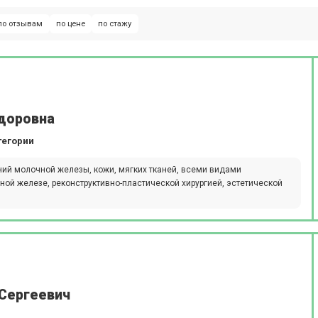
по отзывам
по цене
по стажу
доровна
тегории
ий молочной железы, кожи, мягких тканей, всеми видами
ой железе, реконструктивно-пластической хирургией, эстетической
 Сергеевич