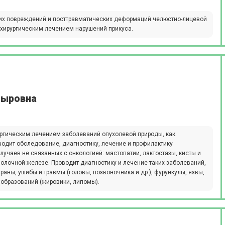
их повреждений и посттравматических деформаций челюстно-лицевой
хирургическим лечением нарушений прикуса.
дыровна
ургическим лечением заболеваний опухолевой природы, как
водит обследование, диагностику, лечение и профилактику
учаев не связанных с онкологией: мастопатии, лактостазы, кисты и
олочной железе. Проводит диагностику и лечение таких заболеваний,
аны, ушибы и травмы (головы, позвоночника и др.), фурункулы, язвы,
образований (жировики, липомы).