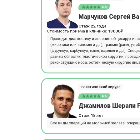
4.8
Марчуков Сергей В
Стаж 22 года
Стоимость приёма в клинике:
13000₽
Проводит диагностику и лечение общехирургиче
(жировики или липомы и др.), травмы (раны, уши
(фурункул, карбункул, язвы, нарывы и др.). Спец
разных областях пластической хирургии, проводи
реконструкцию носа, эстетическую хирургию лиц
пластический хирург
4.6
Джамилов Шерали 
Стаж 18 лет
Все виды операций на молочной железе, операц