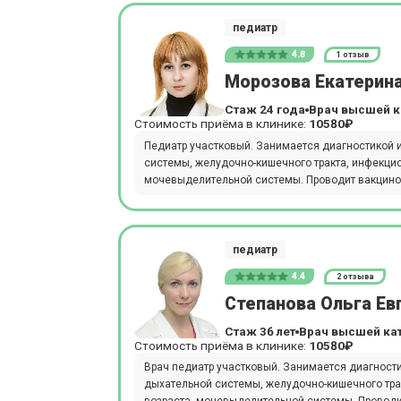
педиатр
4.8
1 отзыв
Морозова Екатерин
Стаж 24 года
Врач высшей к
Стоимость приёма в клинике:
10580₽
Педиатр участковый. Занимается диагностикой 
системы, желудочно-кишечного тракта, инфекци
мочевыделительной системы. Проводит вакциноп
педиатр
4.4
2 отзыва
Степанова Ольга Ев
Стаж 36 лет
Врач высшей ка
Стоимость приёма в клинике:
10580₽
Врач педиатр участковый. Занимается диагност
дыхательной системы, желудочно-кишечного тра