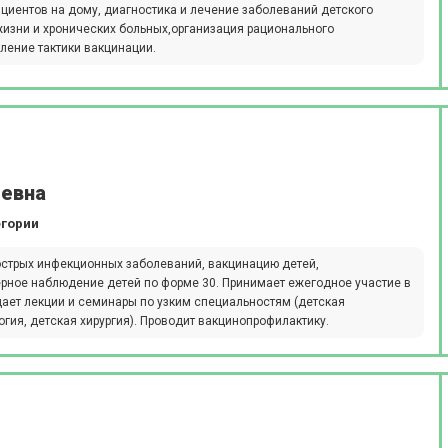
циентов на дому, диагностика и лечение заболеваний детского
жизни и хронических больных,организация рационального
ление тактики вакцинации.
еевна
егории
 острых инфекционных заболеваний, вакцинацию детей,
ерное наблюдение детей по форме 30. Принимает ежегодное участие в
щает лекции и семинары по узким специальностям (детская
гия, детская хирургия). Проводит вакцинопрофилактику.