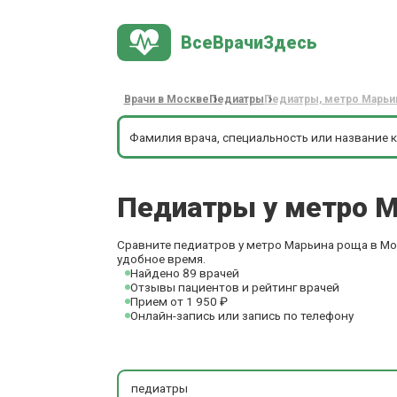
ВсеВрачиЗдесь
Врачи в Москве
Педиатры
Педиатры, метро Марьи
Педиатры у метро 
Сравните педиатров у метро Марьина роща в Мос
удобное время.
Найдено 89 врачей
Отзывы пациентов и рейтинг врачей
Прием от 1 950 ₽
Онлайн-запись или запись по телефону
педиатры