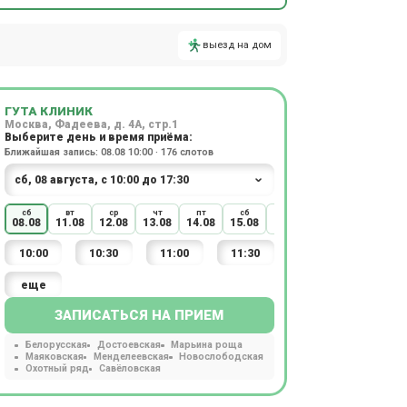
выезд на дом
ГУТА КЛИНИК
Москва, Фадеева, д. 4А, стр.1
Выберите день и время приёма:
Ближайшая запись: 08.08 10:00 · 176 слотов
сб
вт
ср
чт
пт
сб
вт
ср
чт
08.08
11.08
12.08
13.08
14.08
15.08
18.08
19.08
20.08
10:00
10:30
11:00
11:30
еще
ЗАПИСАТЬСЯ НА ПРИЕМ
Белорусская
Достоевская
Марьина роща
Маяковская
Менделеевская
Новослободская
Охотный ряд
Савёловская