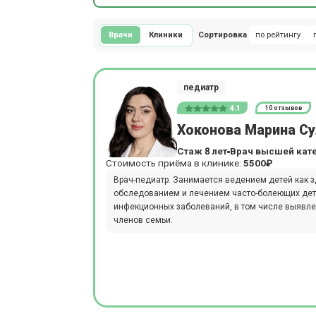
Врачи
Клиники
Сортировка
по рейтингу
педиатр
4.1
10 отзывов
Хоконова Марина С
Стаж 8 лет
Врач высшей кат
Стоимость приёма в клинике:
5500₽
Врач-педиатр. Занимается ведением детей как з
обследованием и лечением часто-болеющих дет
инфекционных заболеваний, в том числе выявл
членов семьи.