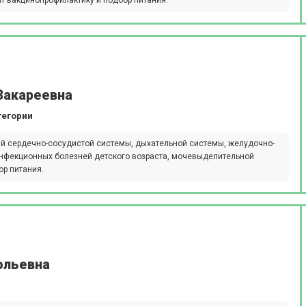
т вакцинопрофилактику и подбор питания.
Закареевна
тегории
й сердечно-сосудистой системы, дыхательной системы, желудочно-
инфекционных болезней детского возраста, мочевыделительной
ор питания.
ольевна