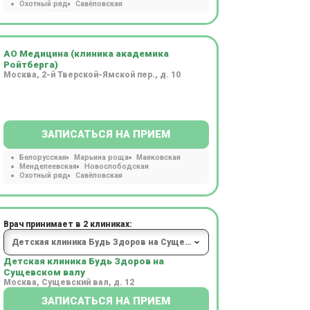
Охотный ряд
Савёловская
АО Медицина (клиника академика
Ройтберга)
Москва, 2-й Тверской-Ямской пер., д. 10
ЗАПИСАТЬСЯ НА ПРИЕМ
Белорусская
Марьина роща
Маяковская
Менделеевская
Новослободская
Охотный ряд
Савёловская
Врач принимает в 2 клиниках:
Детская клиника Будь Здоров на
Сущевском валу
Москва, Сущевский вал, д. 12
ЗАПИСАТЬСЯ НА ПРИЕМ