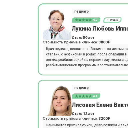
педиатр
4.7
1 отзыв
Лукина Любовь Ипп
Стаж 59 лет
Стоимость приёма в клинике:
3800₽
Врач-педиатр, неонатолог. Занимается детьми р
степени, с асфиксией в родах, после операций 
легких; реабилитацией на первом году жизни с 
реабилитационной программы восстановительной 
педиатр
4.1
Лисовая Елена Викт
Стаж 12 лет
Стоимость приёма в клинике:
3200₽
Занимается профилактикой, диагностикой и леч