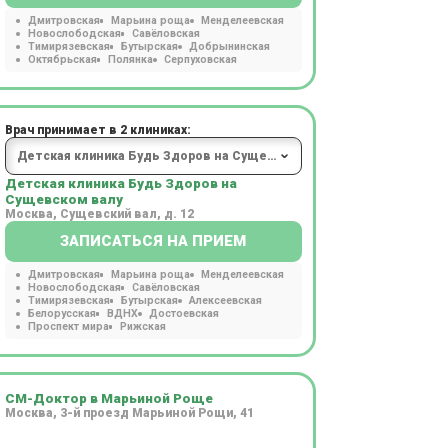
Дмитровская
Марьина роща
Менделеевская
Новослободская
Савёловская
Тимирязевская
Бутырская
Добрынинская
Октябрьская
Полянка
Серпуховская
Врач принимает в 2 клиниках:
Детская клиника Будь Здоров на
Сущевском валу
Москва, Сущевский вал, д. 12
ЗАПИСАТЬСЯ НА ПРИЕМ
Дмитровская
Марьина роща
Менделеевская
Новослободская
Савёловская
Тимирязевская
Бутырская
Алексеевская
Белорусская
ВДНХ
Достоевская
Проспект мира
Рижская
СМ-Доктор в Марьиной Роще
Москва, 3-й проезд Марьиной Рощи, 41