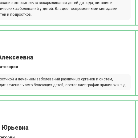
рование относительно вскармливания детей до года, питания и
нических заболеваний у детей. Владеет современными методами
тей и подростков.
Алексеевна
атегории
остикой и лечением заболеваний различных органов и систем,
т лечение часто болеющих детей, составляет график прививок и т.д.
а Юрьевна
тегории