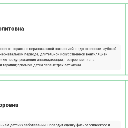
олитовна
аннего возраста с перинатальной патологией, недоношенные глубокой
в неонатальном периоде, длительной искусственной вентиляцией
целью предупреждения инвалидизации, построение плана
терапии; приемом детей первых трех лет жизни.
оровна
ением детских заболеваний. Проводит оценку физиологического и