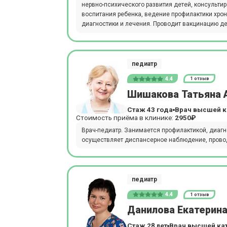
нервно-психического развития детей, консульти
воспитания ребенка, ведение профилактики хро
диагностики и лечения. Проводит вакцинацию де
педиатр
4.4
1 отзыв
Шишакова Татьяна 
Стаж 43 года
Врач высшей к
Стоимость приёма в клинике:
2950₽
Врач-педиатр. Занимается профилактикой, диагн
осуществляет диспансерное наблюдение, проводи
педиатр
4.4
1 отзыв
Данилова Екатерин
Стаж 28 лет
Врач высшей ка