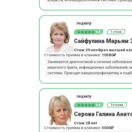
возраста, мочевыделительной системы. Проводи
педиатр
4.5
1 отзыв
Сайфулина Марьям 
Стаж 39 лет
Врач высшей ка
Стоимость приёма в клинике:
10580₽
Занимается диагностикой и лечение заболевани
кишечного тракта, инфекционных заболеваний, 
системы. Проводит вакцинопрофилактику и подб
педиатр
4.8
3 отзыва
Серова Галина Анат
Стаж 28 лет
Стоимость приёма в клинике:
5000₽