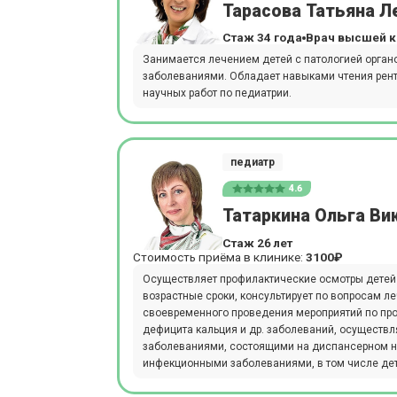
Тарасова Татьяна 
Стаж 34 года
Врач высшей к
Занимается лечением детей с патологией орган
заболеваниями. Обладает навыками чтения рент
научных работ по педиатрии.
педиатр
4.6
Татаркина Ольга Ви
Стаж 26 лет
Стоимость приёма в клинике:
3100₽
Осуществляет профилактические осмотры детей р
возрастные сроки, консультирует по вопросам л
своевременного проведения мероприятий по про
дефицита кальция и др. заболеваний, осуществ
заболеваниями, состоящими на диспансерном н
инфекционными заболеваниями, в том числе дет