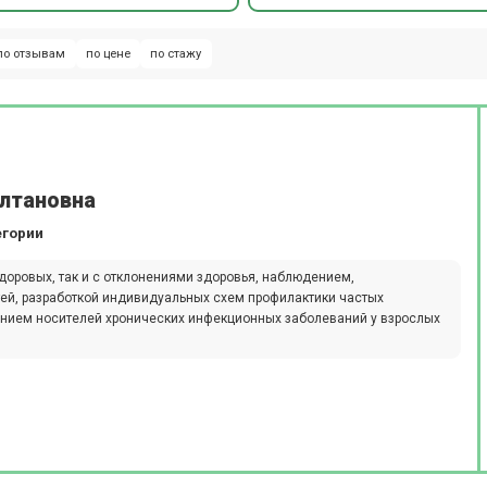
по отзывам
по цене
по стажу
ултановна
егории
доровых, так и с отклонениями здоровья, наблюдением,
ей, разработкой индивидуальных схем профилактики частых
ением носителей хронических инфекционных заболеваний у взрослых