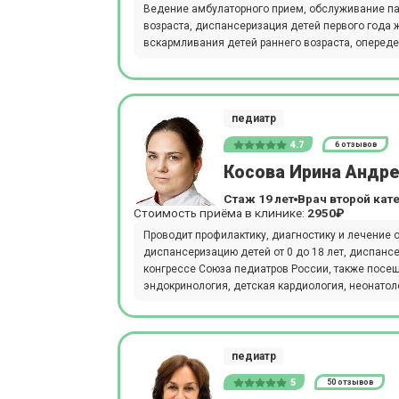
Ведение амбулаторного прием, обслуживание па
возраста, диспансеризация детей первого года 
вскармливания детей раннего возраста, опереде
педиатр
4.7
6 отзывов
Косова Ирина Андр
Стаж 19 лет
Врач второй кат
Стоимость приёма в клинике:
2950₽
Проводит профилактику, диагностику и лечение
диспансеризацию детей от 0 до 18 лет, диспанс
конгрессе Союза педиатров России, также посе
эндокринология, детская кардиология, неонатоло
педиатр
5
50 отзывов