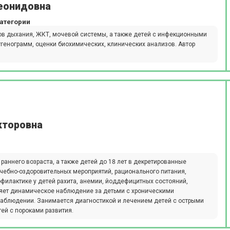
Леонидовна
атегории
ов дыхания, ЖКТ, мочевой системы, а также детей с инфекционными
генограмм, оценки биохимических, клинических анализов. Автор
кторовна
аннего возраста, а также детей до 18 лет в декретированные
ечебно-оздоровительных мероприятий, рационального питания,
филактике у детей рахита, анемии, йоддефицитных состояний,
ляет динамическое наблюдение за детьми с хроническими
аблюдении. Занимается диагностикой и лечением детей с острыми
ей с пороками развития.