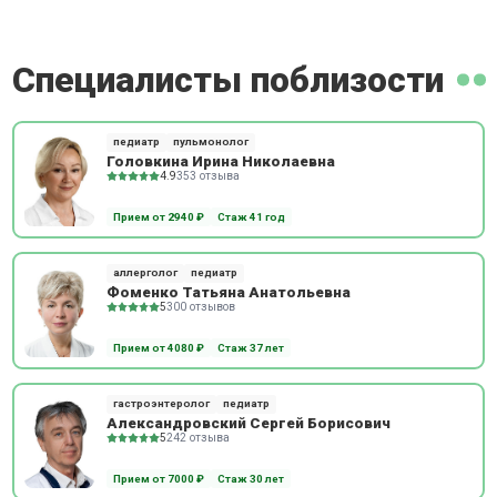
Специалисты поблизости
педиатр
пульмонолог
Головкина Ирина Николаевна
4.9
353 отзыва
Прием от 2940 ₽
Стаж 41 год
аллерголог
педиатр
Фоменко Татьяна Анатольевна
5
300 отзывов
Прием от 4080 ₽
Стаж 37 лет
гастроэнтеролог
педиатр
Александровский Сергей Борисович
5
242 отзыва
Прием от 7000 ₽
Стаж 30 лет