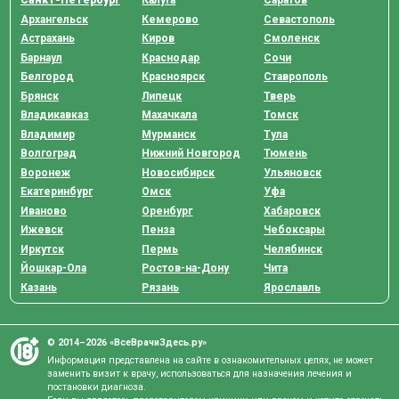
Санкт-Петербург
Калуга
Саратов
Архангельск
Кемерово
Севастополь
Астрахань
Киров
Смоленск
Барнаул
Краснодар
Сочи
Белгород
Красноярск
Ставрополь
Брянск
Липецк
Тверь
Владикавказ
Махачкала
Томск
Владимир
Мурманск
Тула
Волгоград
Нижний Новгород
Тюмень
Воронеж
Новосибирск
Ульяновск
Екатеринбург
Омск
Уфа
Иваново
Оренбург
Хабаровск
Ижевск
Пенза
Чебоксары
Иркутск
Пермь
Челябинск
Йошкар-Ола
Ростов-на-Дону
Чита
Казань
Рязань
Ярославль
© 2014–2026 «ВсеВрачиЗдесь.ру»
Информация представлена на сайте в ознакомительных целях, не может
заменить визит к врачу, использоваться для назначения лечения и
постановки диагноза.