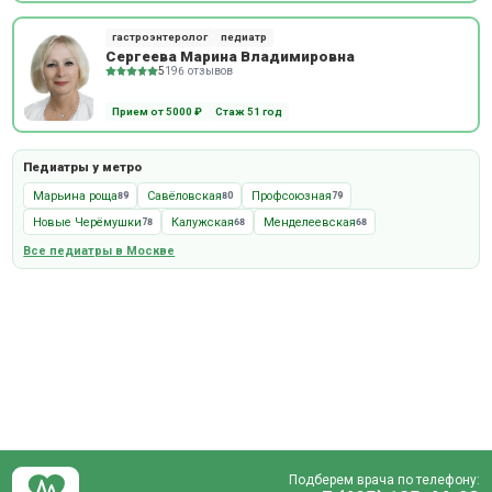
гастроэнтеролог
педиатр
Сергеева Марина Владимировна
5
196 отзывов
Прием от 5000 ₽
Стаж 51 год
Педиатры у метро
Марьина роща
Савёловская
Профсоюзная
89
80
79
Новые Черёмушки
Калужская
Менделеевская
78
68
68
Все педиатры в Москве
Подберем врача по телефону: