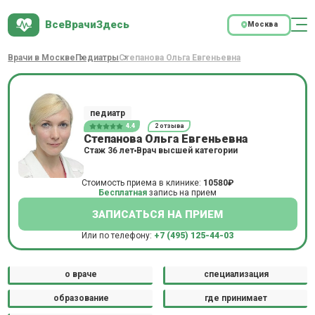
ВсеВрачиЗдесь
Москва
Врачи в Москве
Педиатры
Степанова Ольга Евгеньевна
педиатр
4.4
2 отзыва
Степанова Ольга Евгеньевна
Стаж 36 лет
Врач высшей категории
Стоимость приема в клинике:
10580₽
Бесплатная
запись на прием
ЗАПИСАТЬСЯ НА ПРИЕМ
Или по телефону:
+7 (495) 125-44-03
о враче
специализация
образование
где принимает