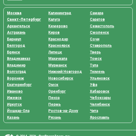
Москва
Калининград
Самара
Санкт-Петербург
Калуга
Саратов
Архангельск
Кемерово
Севастополь
Астрахань
Киров
Смоленск
Барнаул
Краснодар
Сочи
Белгород
Красноярск
Ставрополь
Брянск
Липецк
Тверь
Владикавказ
Махачкала
Томск
Владимир
Мурманск
Тула
Волгоград
Нижний Новгород
Тюмень
Воронеж
Новосибирск
Ульяновск
Екатеринбург
Омск
Уфа
Иваново
Оренбург
Хабаровск
Ижевск
Пенза
Чебоксары
Иркутск
Пермь
Челябинск
Йошкар-Ола
Ростов-на-Дону
Чита
Казань
Рязань
Ярославль