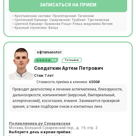
ЗАПИСАТЬСЯ НА ПРИЕМ
Крестьянская застава
Пролетарская
Таганская
Сретенский бульвар
Сухаревская
Трубная
Тургеневская
Цветной бульвар
Ермакова Роща
Улица академика Янгеля
Красный строитель
Битца
офтальмолог
4.2
7 отзывов
Солдаткин Артем Петрович
Стаж 7 лет
Стоимость приёма в клинике:
6500₽
Проводит диагностику и лечение астигматизма, близорукости,
дальнозоркости, конъюнктивит (вирусный, бактериальный,
аллергический), косоглазия, ячменя. Занимается проверкой
зрения, а также подбором очков и контактных линз.
Поликлиника.ру Сухаревская
Москва, Большой Сухаревский пер., д. 19, стр. 2
Выберите день и время приёма: