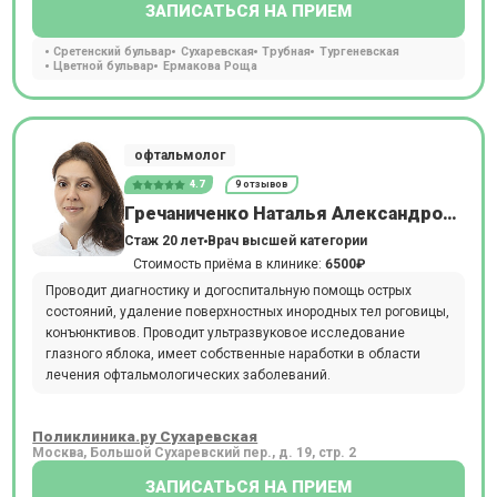
ЗАПИСАТЬСЯ НА ПРИЕМ
Сретенский бульвар
Сухаревская
Трубная
Тургеневская
Цветной бульвар
Ермакова Роща
офтальмолог
4.7
9 отзывов
Гречаниченко Наталья Александровна
Стаж 20 лет
Врач высшей категории
Стоимость приёма в клинике:
6500₽
Проводит диагностику и догоспитальную помощь острых
состояний, удаление поверхностных инородных тел роговицы,
конъюнктивов. Проводит ультразвуковое исследование
глазного яблока, имеет собственные наработки в области
лечения офтальмологических заболеваний.
Поликлиника.ру Сухаревская
Москва, Большой Сухаревский пер., д. 19, стр. 2
ЗАПИСАТЬСЯ НА ПРИЕМ