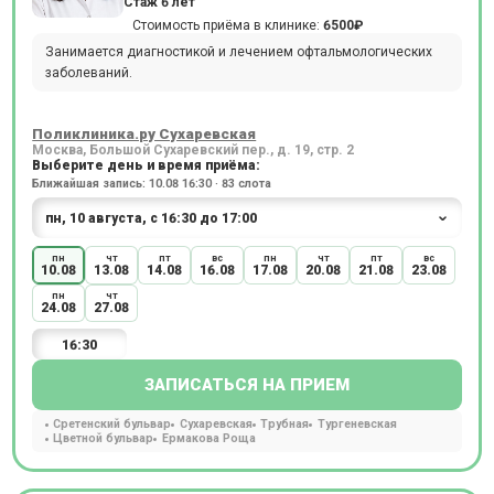
Стаж 6 лет
Стоимость приёма в клинике:
6500₽
Занимается диагностикой и лечением офтальмологических
заболеваний.
Поликлиника.ру Сухаревская
Москва, Большой Сухаревский пер., д. 19, стр. 2
Выберите день и время приёма:
Ближайшая запись: 10.08 16:30 · 83 слота
пн
чт
пт
вс
пн
чт
пт
вс
10.08
13.08
14.08
16.08
17.08
20.08
21.08
23.08
пн
чт
24.08
27.08
16:30
ЗАПИСАТЬСЯ НА ПРИЕМ
Сретенский бульвар
Сухаревская
Трубная
Тургеневская
Цветной бульвар
Ермакова Роща