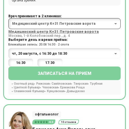
органа зрения.
Врач принимает в 2 клиниках:
Медицинский центр К+31 Петровские ворота
Москва, 1-й Колобовский пер., д. 4
Выберите день и время приёма:
Ближайшая запись: 20.08 16:30 · 2 слота
16:30
17:30
ЗАПИСАТЬСЯ НА ПРИЕМ
Охотный ряд
Рижская
Савёловская
Тверская
Трубная
Цветной бульвар
Чеховская
Ермакова Роща
Славянский бульвар
Кунцевская
Давыдково
офтальмолог
4.3
10 отзывов