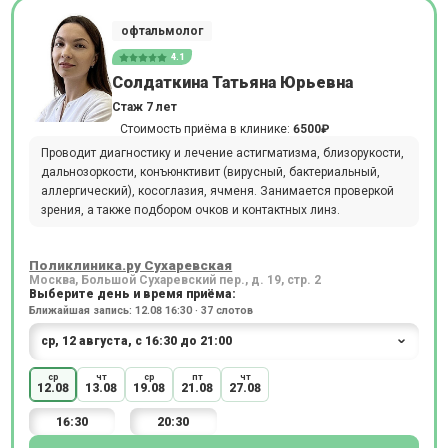
офтальмолог
4.1
Солдаткина Татьяна Юрьевна
Стаж 7 лет
Стоимость приёма в клинике:
6500₽
Проводит диагностику и лечение астигматизма, близорукости,
дальнозоркости, конъюнктивит (вирусный, бактериальный,
аллергический), косоглазия, ячменя. Занимается проверкой
зрения, а также подбором очков и контактных линз.
Поликлиника.ру Сухаревская
Москва, Большой Сухаревский пер., д. 19, стр. 2
Выберите день и время приёма:
Ближайшая запись: 12.08 16:30 · 37 слотов
ср
чт
ср
пт
чт
12.08
13.08
19.08
21.08
27.08
16:30
20:30