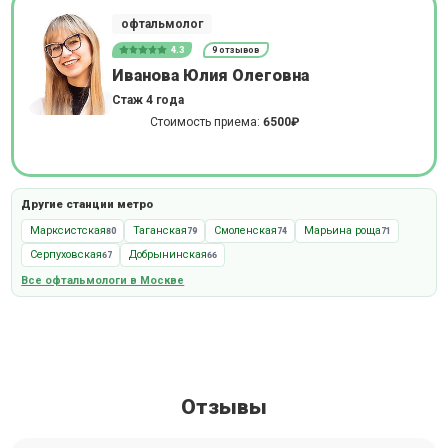
офтальмолог
4.3
9 отзывов
Иванова Юлия Олеговна
Стаж 4 года
Стоимость приема:
6500₽
Другие станции метро
Марксистская
Таганская
Смоленская
Марьина роща
80
79
74
71
Серпуховская
Добрынинская
67
66
Все офтальмологи в Москве
Отзывы