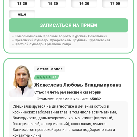
13:30
15:30
16:30
17:00
еще
ЗАПИСАТЬСЯ НА ПРИЕМ
Комсомольская
Красные ворота
Курская
Сокольники
Сретенский бульвар
Сухаревская
Трубная
Тургеневская
Цветной бульвар
Ермакова Роща
офтальмолог
4.4
Жежелева Любовь Владимировна
Стаж 14 лет
Врач высшей категории
Стоимость приёма в клинике:
6500₽
Специализируется на диагностике и лечении острых и
хронических заболеваний глаз, в том числе астигматизма,
близорукости, дальнозоркости, конъюнктивит (вирусный,
бактериальный, аллергический), косоглазия, ячменя.
Занимается проверкой зрения, а также подбором очков и
контактных линз.