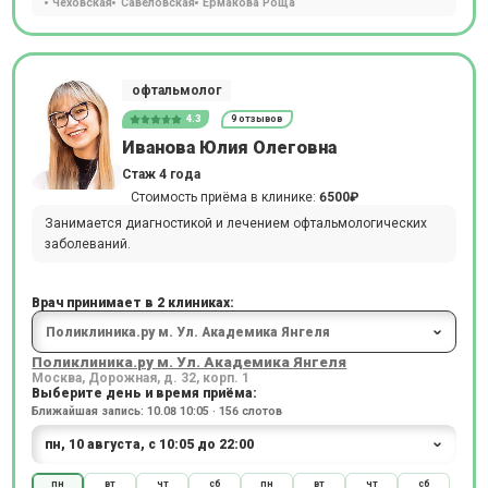
Чеховская
Савёловская
Ермакова Роща
офтальмолог
4.3
9 отзывов
Иванова Юлия Олеговна
Стаж 4 года
Стоимость приёма в клинике:
6500₽
Занимается диагностикой и лечением офтальмологических
заболеваний.
Врач принимает в 2 клиниках:
Поликлиника.ру м. Ул. Академика Янгеля
Москва, Дорожная, д. 32, корп. 1
Выберите день и время приёма:
Ближайшая запись: 10.08 10:05 · 156 слотов
пн
вт
чт
сб
пн
вт
чт
сб