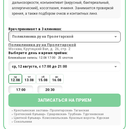
дальнозоркости, конъюнктивит (вирусный, бактериальный,
аллергический), косоглазия, ячменя. Занимается проверкой
зрения, а также подбором очков и контактных линз.
Врач принимает в 3 клиниках:
Поликлиника.ру на Пролетарской
Москва, Крутицкий Вал, д. 26, стр. 2
Выберите день и время приёма:
Ближайшая запись: 12.08 17:00 · 25 слотов
ср
чт
сб
вс
12.08
13.08
15.08
16.08
17:00
20:30
ЗАПИСАТЬСЯ НА ПРИЕМ
Крестьянская застава
Пролетарская
Таганская
Сретенский бульвар
Сухаревская
Трубная
Тургеневская
Цветной бульвар
Комсомольская
Красные ворота
Курская
Сокольники