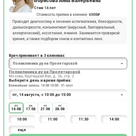
Борисова Анна Валерьевна
Стаж 14 лет
Стоимость приёма в клинике:
6500₽
Проводит диагностику и лечение астигматизма, близорукости,
дальнозоркости, конъюнктивит (вирусный, бактериальный,
аллергический), косоглазия, ячменя. Занимается проверкой
зрения, а также подбором очков и контактных линз.
Врач принимает в 3 клиниках:
Поликлиника.ру на Пролетарской
Москва, Крутицкий Вал, д. 26, стр. 2
Выберите день и время приёма:
Ближайшая запись: 14.08 10:00 · 31 слот
пт
пн
пт
пт
14.08
17.08
21.08
28.08
10:00
11:00
11:30
14:00
еще