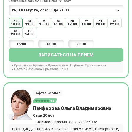
Ближайшая запись: 10.08 16:00 · 91 слот
пн
вт
сб
вс
пн
вт
чт
сб
10.08
11.08
15.08
16.08
17.08
18.08
20.08
22.08
вс
пн
23.08
24.08
16:00
18:00
20:30
ЗАПИСАТЬСЯ НА ПРИЕМ
Сретенский бульвар
Сухаревская
Трубная
Тургеневская
Цветной бульвар
Ермакова Роща
офтальмолог
4.6
Панферова Ольга Владимировна
Стаж 20 лет
Стоимость приёма в клинике:
6500₽
Проводит диагностику и лечение астигматизма, близорукости,