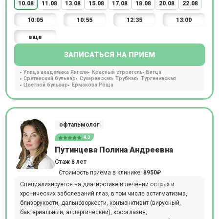
10.08
11.08
13.08
15.08
17.08
18.08
20.08
22.08
10:05
10:55
12:35
13:00
еще
ЗАПИСАТЬСЯ НА ПРИЕМ
Улица академика Янгеля
Красный строитель
Битца
Сретенский бульвар
Сухаревская
Трубная
Тургеневская
Цветной бульвар
Ермакова Роща
офтальмолог
4.3
Путинцева Полина Андреевна
Стаж 8 лет
Стоимость приёма в клинике:
8950₽
Специализируется на диагностике и лечении острых и
хронических заболеваний глаз, в том числе астигматизма,
близорукости, дальнозоркости, конъюнктивит (вирусный,
бактериальный, аллергический), косоглазия,