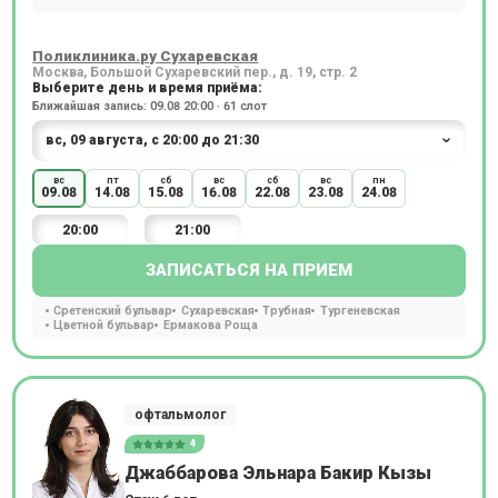
Поликлиника.ру Сухаревская
Москва, Большой Сухаревский пер., д. 19, стр. 2
Выберите день и время приёма:
Ближайшая запись: 09.08 20:00 · 61 слот
вс
пт
сб
вс
сб
вс
пн
09.08
14.08
15.08
16.08
22.08
23.08
24.08
20:00
21:00
ЗАПИСАТЬСЯ НА ПРИЕМ
Сретенский бульвар
Сухаревская
Трубная
Тургеневская
Цветной бульвар
Ермакова Роща
офтальмолог
4
Джаббарова Эльнара Бакир Кызы