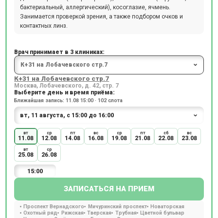
бактериальный, аллергический), косоглазие, ячмень.
Занимается проверкой зрения, а также подбором очков и
контактных линз.
Врач принимает в 3 клиниках:
К+31 на Лобачевского стр.7
Москва, Лобачевского, д. 42, стр. 7
Выберите день и время приёма:
Ближайшая запись: 11.08 15:00 · 102 слота
вт
ср
пт
вс
ср
пт
сб
вс
11.08
12.08
14.08
16.08
19.08
21.08
22.08
23.08
вт
ср
25.08
26.08
15:00
ЗАПИСАТЬСЯ НА ПРИЕМ
Проспект Вернадского
Мичуринский проспект
Новаторская
Охотный ряд
Рижская
Тверская
Трубная
Цветной бульвар