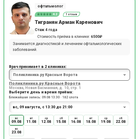
офтальмолог
4.2
1 отзыв
Тигранян Арман Каренович
Стаж 4 года
Стоимость приёма в клинике:
6500₽
Занимается диагностикой и лечением офтальмологических
заболеваний.
Врач принимает в 2 клиниках:
Поликлиника.ру Красные Ворота
Москва, Новая Басманная, д. 10, стр. 1
Выберите день и время приёма:
Ближайшая запись: 09.08 13:30 · 182 слота
вс
вт
ср
сб
вс
вт
ср
сб
09.08
11.08
12.08
15.08
16.08
18.08
19.08
22.08
вс
23.08