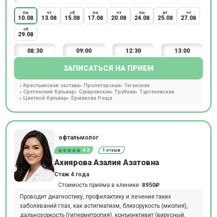
пн
чт
сб
пн
чт
пн
вт
чт
10.08
13.08
15.08
17.08
20.08
24.08
25.08
27.08
сб
29.08
08:30
09:00
12:30
13:00
ЗАПИСАТЬСЯ НА ПРИЕМ
Крестьянская застава
Пролетарская
Таганская
Сретенский бульвар
Сухаревская
Трубная
Тургеневская
Цветной бульвар
Ермакова Роща
офтальмолог
4.3
1 отзыв
Ахиярова Азалия Азатовна
Стаж 4 года
Стоимость приёма в клинике:
8950₽
Проводит диагностику, профилактику и лечение таких
заболеваний глаз, как астигматизм, близорукость (миопия),
дальнозоркость (гиперметропия), конъюнктивит (вирусный,