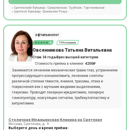
Сретенский бульвар
Сухаревская
Трубная
Тургеневская
Цветной бульвар
Ермакова Роща
офтальмолог
5
119 отзывов
Овсянникова Татьяна Витальевна
Стаж 34 года
Врач высшей категории
Стоимость приёма в клинике:
4200₽
Занимается лечением механических травм глаз, устранением
прогрессирующего конъюнктивита, лечением слепоты
различной степени тяжести, ячменя, трахомы, отека и
покраснения век с мутными жидкими выделениями,
глаукомы. Проводит лазерную иридэктомию, лазерную
гониопунктуру, коагуляцию сетчатки, трабекулопластику и
витрэктомию.
Столичная Медицинская Клиника на Сретенке
Москва, Сретенка, д. 9
Выберите день и время приёма: