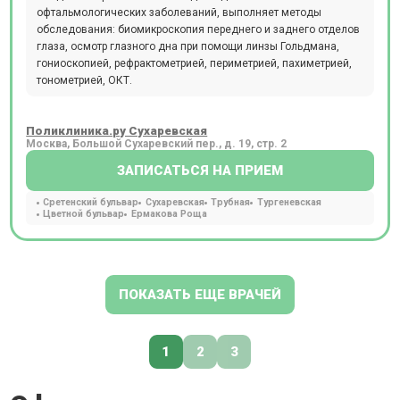
офтальмологических заболеваний, выполняет методы
обследования: биомикроскопия переднего и заднего отделов
глаза, осмотр глазного дна при помощи линзы Гольдмана,
гониоскопией, рефрактометрией, периметрией, пахиметрией,
тонометрией, ОКТ.
Поликлиника.ру Сухаревская
Москва, Большой Сухаревский пер., д. 19, стр. 2
ЗАПИСАТЬСЯ НА ПРИЕМ
Сретенский бульвар
Сухаревская
Трубная
Тургеневская
Цветной бульвар
Ермакова Роща
ПОКАЗАТЬ ЕЩЕ ВРАЧЕЙ
1
2
3