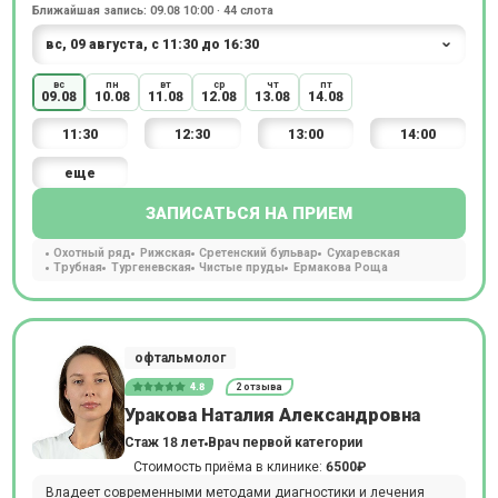
Ближайшая запись: 09.08 10:00 · 44 слота
вс
пн
вт
ср
чт
пт
09.08
10.08
11.08
12.08
13.08
14.08
11:30
12:30
13:00
14:00
еще
ЗАПИСАТЬСЯ НА ПРИЕМ
Охотный ряд
Рижская
Сретенский бульвар
Сухаревская
Трубная
Тургеневская
Чистые пруды
Ермакова Роща
офтальмолог
4.8
2 отзыва
Уракова Наталия Александровна
Стаж 18 лет
Врач первой категории
Стоимость приёма в клинике:
6500₽
Владеет современными методами диагностики и лечения