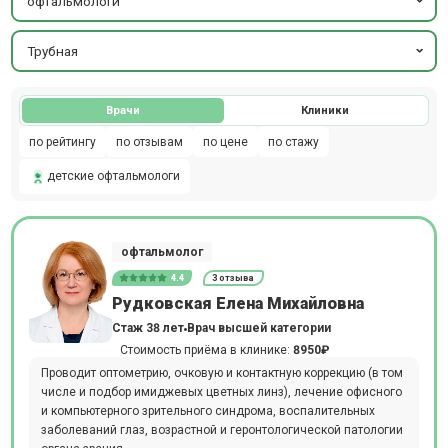
офтальмологи
Трубная
Врачи
Клиники
по рейтингу
по отзывам
по цене
по стажу
детские офтальмологи
офтальмолог
4.4
3 отзыва
Рудковская Елена Михайловна
Стаж 38 лет
Врач высшей категории
Стоимость приёма в клинике:
8950₽
Проводит оптометрию, очковую и контактную коррекцию (в том
числе и подбор имиджевых цветных линз), лечение офисного
и компьютерного зрительного синдрома, воспалительных
заболеваний глаз, возрастной и геронтологической патологии