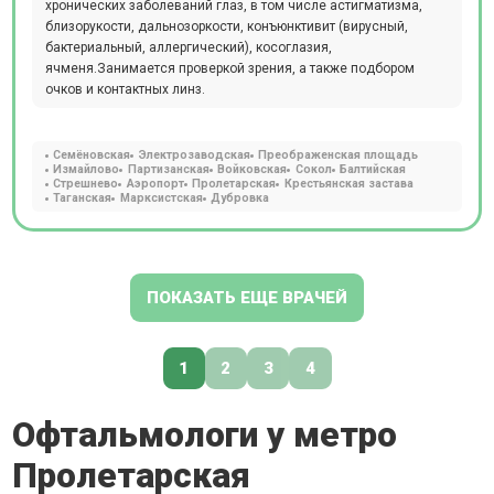
хронических заболеваний глаз, в том числе астигматизма,
близорукости, дальнозоркости, конъюнктивит (вирусный,
бактериальный, аллергический), косоглазия,
ячменя.Занимается проверкой зрения, а также подбором
очков и контактных линз.
Семёновская
Электрозаводская
Преображенская площадь
Измайлово
Партизанская
Войковская
Сокол
Балтийская
Стрешнево
Аэропорт
Пролетарская
Крестьянская застава
Таганская
Марксистская
Дубровка
ПОКАЗАТЬ ЕЩЕ ВРАЧЕЙ
1
2
3
4
Офтальмологи у метро
Пролетарская