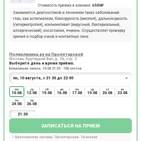
Стоимость приёма в клинике:
6500₽
Занимается диагностикой и лечением таких заболеваний
глаз, как астигматизм, близорукость (миопия), дальнозоркость
(гиперметропия), конъюнктивит (вирусный, бактериальный,
аллергический), косоглазие, ячмень. Осуществляет проверку
зрения и подбор очков и контактных линз.
Поликлиника.ру на Пролетарской
Москва, Крутицкий Вал, д. 26, стр. 2
Выберите день и время приёма:
Ближайшая запись: 10.08 21:30 · 108 слотов
пн
ср
сб
вс
пн
ср
чт
вс
10.08
12.08
15.08
16.08
17.08
19.08
20.08
23.08
пн
ср
24.08
26.08
21:30
ЗАПИСАТЬСЯ НА ПРИЕМ
Крестьянская застава
Пролетарская
Таганская