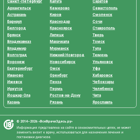
Санкт-Петербург
Калуга
Саратов
Архангельск
Кемерово
Севастополь
Астрахань
Киров
Смоленск
Барнаул
Краснодар
Сочи
Белгород
Красноярск
Ставрополь
Брянск
Липецк
Тверь
Владикавказ
Махачкала
Томск
Владимир
Мурманск
Тула
Волгоград
Нижний Новгород
Тюмень
Воронеж
Новосибирск
Ульяновск
Екатеринбург
Омск
Уфа
Иваново
Оренбург
Хабаровск
Ижевск
Пенза
Чебоксары
Иркутск
Пермь
Челябинск
Йошкар-Ола
Ростов-на-Дону
Чита
Казань
Рязань
Ярославль
© 2014–2026 «ВсеВрачиЗдесь.ру»
Информация представлена на сайте в ознакомительных целях, не может
заменить визит к врачу, использоваться для назначения лечения и
постановки диагноза.