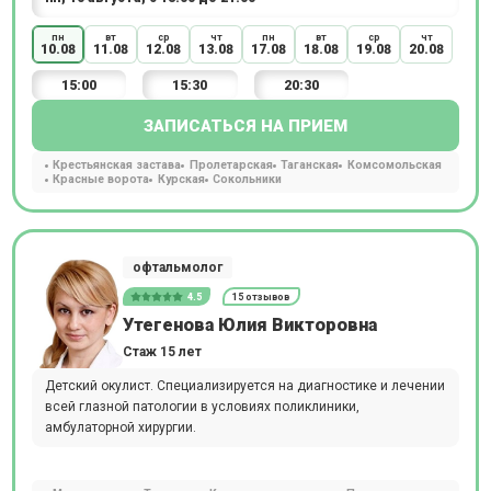
пн
вт
ср
чт
пн
вт
ср
чт
10.08
11.08
12.08
13.08
17.08
18.08
19.08
20.08
15:00
15:30
20:30
ЗАПИСАТЬСЯ НА ПРИЕМ
Крестьянская застава
Пролетарская
Таганская
Комсомольская
Красные ворота
Курская
Сокольники
офтальмолог
4.5
15 отзывов
Утегенова Юлия Викторовна
Стаж 15 лет
Детский окулист. Специализируется на диагностике и лечении
всей глазной патологии в условиях поликлиники,
амбулаторной хирургии.