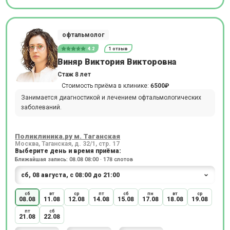
офтальмолог
4.2
1 отзыв
Виняр Виктория Викторовна
Стаж 8 лет
Стоимость приёма в клинике:
6500₽
Занимается диагностикой и лечением офтальмологических
заболеваний.
Поликлиника.ру м. Таганская
Москва, Таганская, д. 32/1, стр. 17
Выберите день и время приёма:
Ближайшая запись: 08.08 08:00 · 178 слотов
сб
вт
ср
пт
сб
пн
вт
ср
08.08
11.08
12.08
14.08
15.08
17.08
18.08
19.08
пт
сб
21.08
22.08