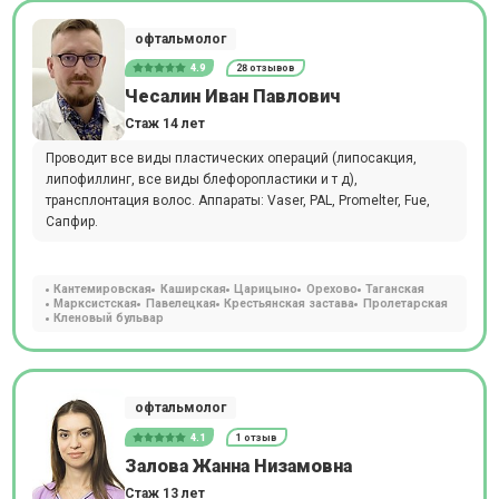
офтальмолог
4.9
28 отзывов
Чесалин Иван Павлович
Стаж 14 лет
Проводит все виды пластических операций (липосакция,
липофиллинг, все виды блефоропластики и т д),
трансплонтация волос. Аппараты: Vaser, PAL, Promelter, Fue,
Сапфир.
Кантемировская
Каширская
Царицыно
Орехово
Таганская
Марксистская
Павелецкая
Крестьянская застава
Пролетарская
Кленовый бульвар
офтальмолог
4.1
1 отзыв
Залова Жанна Низамовна
Стаж 13 лет