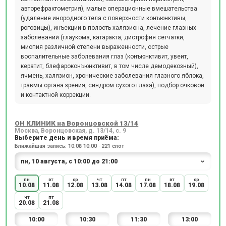
авторефрактометрия), малые операционные вмешательства
(удаление инородного тела с поверхности конъюнктивы,
роговицы), инъекции в полость халязиона, лечение глазных
заболеваний (глаукома, катаракта, дистрофия сетчатки,
миопия различной степени выраженности, острые
воспалительные заболевания глаз (конъюнктивит, увеит,
кератит, блефароконъюнктивит, в том числе демодекозный),
ячмень, халязион, хронические заболевания глазного яблока,
травмы органа зрения, синдром сухого глаза), подбор очковой
и контактной коррекции.
ОН КЛИНИК на Воронцовской 13/14
Москва, Воронцовская, д. 13/14, с. 9
Выберите день и время приёма:
Ближайшая запись: 10.08 10:00 · 221 слот
пн
вт
ср
чт
пт
пн
вт
ср
10.08
11.08
12.08
13.08
14.08
17.08
18.08
19.08
чт
пт
20.08
21.08
10:00
10:30
11:30
13:00