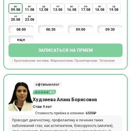
вс
вт
ср
чт
вс
пн
вт
ср
09.08
11.08
12.08
13.08
16.08
17.08
18.08
19.08
чт
вс
20.08
23.08
08:00
08:30
09:00
09:30
еще
ЗАПИСАТЬСЯ НА ПРИЕМ
Крестьянская застава
Марксистская
Пролетарская
Таганская
офтальмолог
4.1
Худзиева Алана Борисовна
Стаж 9 лет
Стоимость приёма в клинике:
6500₽
Проводит диагностику, профилактику и лечение таких
заболеваний глаз, как астигматизм, близорукость (миопия),