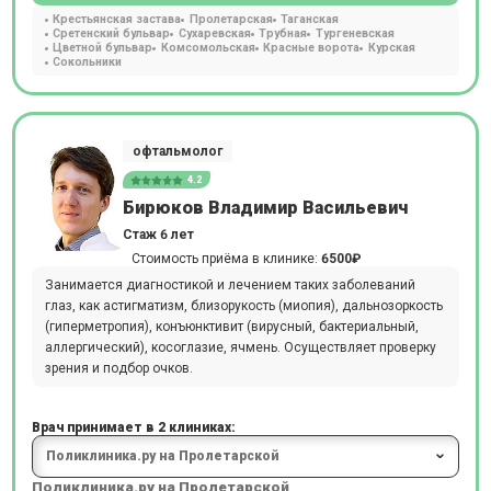
Крестьянская застава
Пролетарская
Таганская
Сретенский бульвар
Сухаревская
Трубная
Тургеневская
Цветной бульвар
Комсомольская
Красные ворота
Курская
Сокольники
офтальмолог
4.2
Бирюков Владимир Васильевич
Стаж 6 лет
Стоимость приёма в клинике:
6500₽
Занимается диагностикой и лечением таких заболеваний
глаз, как астигматизм, близорукость (миопия), дальнозоркость
(гиперметропия), конъюнктивит (вирусный, бактериальный,
аллергический), косоглазие, ячмень. Осуществляет проверку
зрения и подбор очков.
Врач принимает в 2 клиниках:
Поликлиника.ру на Пролетарской