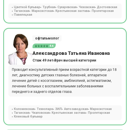
Цветной бульвар
Трубная
Сухаревская
Чеховская
Достоевская
Таганская
Марксистская
Крестьянская застава
Пролетарская
Павелецкая
офтальмолог
4.6
Александрова Татьяна Ивановна
Стаж 49 лет
Врач высшей категории
Проводит консультативный прием возрастной категории до 18
лет, диагностику детских глазных болезней, аппаратное
лечение детей с косоглазием, амблиопией, астигматзмом,
лечение больных с воспалительными заболеваниями
переднего и заднего отделов глаза.
Коломенская
Технопарк
ЗИЛ
Автозаводская
Марксистская
Таганская
Чкаловская
Крестьянская застава
Пролетарская
Кленовый бульвар