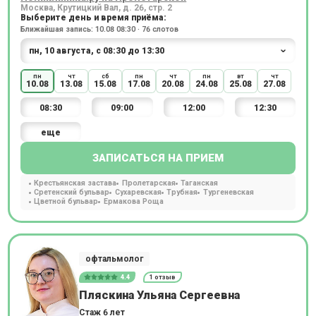
Москва, Крутицкий Вал, д. 26, стр. 2
Выберите день и время приёма:
Ближайшая запись: 10.08 08:30 · 76 слотов
пн
чт
сб
пн
чт
пн
вт
чт
10.08
13.08
15.08
17.08
20.08
24.08
25.08
27.08
08:30
09:00
12:00
12:30
еще
ЗАПИСАТЬСЯ НА ПРИЕМ
Крестьянская застава
Пролетарская
Таганская
Сретенский бульвар
Сухаревская
Трубная
Тургеневская
Цветной бульвар
Ермакова Роща
офтальмолог
4.4
1 отзыв
Пляскина Ульяна Сергеевна
Стаж 6 лет