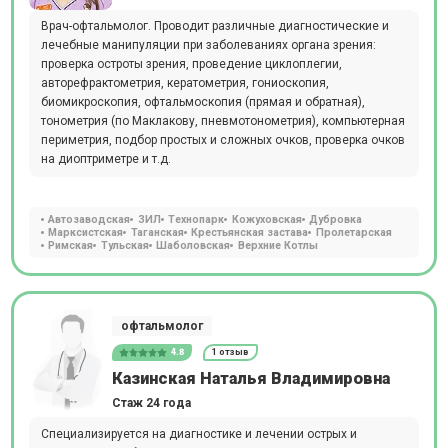
Врач-офтальмолог. Проводит различные диагностические и
лечебные манипуляции при заболеваниях органа зрения:
проверка остроты зрения, проведение циклоплегии,
авторефрактометрия, кератометрия, гониоскопия,
биомикроскопия, офтальмоскопия (прямая и обратная),
тонометрия (по Маклакову, пневмотонометрия), компьютерная
периметрия, подбор простых и сложных очков, проверка очков
на диоптриметре и т.д.
Автозаводская
ЗИЛ
Технопарк
Кожуховская
Дубровка
Марксистская
Таганская
Крестьянская застава
Пролетарская
Римская
Тульская
Шаболовская
Верхние Котлы
офтальмолог
4.8
1 отзыв
Казинская Наталья Владимировна
Стаж 24 года
Специализируется на диагностике и лечении острых и