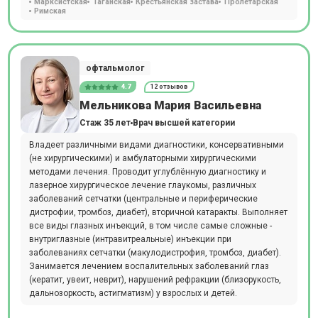
Марксистская
Таганская
Крестьянская застава
Пролетарская
Римская
офтальмолог
4.7
12 отзывов
Мельникова Мария Васильевна
Стаж 35 лет
Врач высшей категории
Владеет различными видами диагностики, консервативными
(не хирургическими) и амбулаторными хирургическими
методами лечения. Проводит углублённую диагностику и
лазерное хирургическое лечение глаукомы, различных
заболеваний сетчатки (центральные и периферические
дистрофии, тромбоз, диабет), вторичной катаракты. Выполняет
все виды глазных инъекций, в том числе самые сложные -
внутриглазные (интравитреальные) инъекции при
заболеваниях сетчатки (макулодистрофия, тромбоз, диабет).
Занимается лечением воспалительных заболеваний глаз
(кератит, увеит, неврит), нарушений рефракции (близорукость,
дальнозоркость, астигматизм) у взрослых и детей.