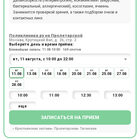
дальнозоркость (гиперметропия), конъюнктивит (вирусный,
бактериальный, аллергический), косоглазие, ячмень.
Занимается проверкой зрения, а также подбором очков и
контактных линз.
Поликлиника.ру на Пролетарской
Москва, Крутицкий Вал, д. 26, стр. 2
Выберите день и время приёма:
Ближайшая запись: 11.08 10:00 · 169 слотов
вт
чт
пт
вт
чт
пт
вт
чт
11.08
13.08
14.08
18.08
20.08
21.08
25.08
27.08
пт
28.08
10:00
11:00
12:30
13:00
еще
ЗАПИСАТЬСЯ НА ПРИЕМ
Крестьянская застава
Пролетарская
Таганская