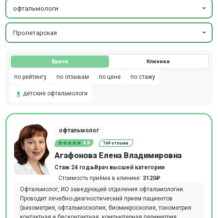
офтальмологи
Пролетарская
Врачи
Клиники
по рейтингу
по отзывам
по цене
по стажу
детские офтальмологи
офтальмолог
4.9
164 отзыва
Агафонова Елена Владимировна
Стаж 24 года
Врач высшей категории
Стоимость приёма в клинике:
3120₽
Офтальмолог, ИО заведующей отделения офтальмологии.
Проводит лечебно-диагностический прием пациентов
(визометрия, офтальмоскопия, биомикроскопия, тонометрия:
контактная и бесконтактная, компьютерная периметрия,