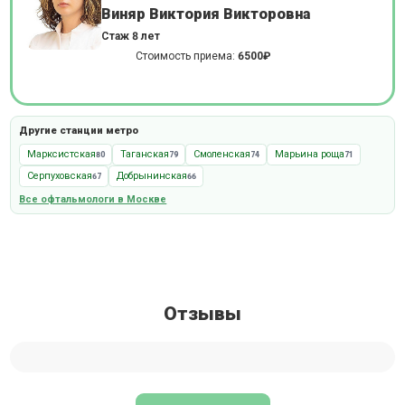
Виняр Виктория Викторовна
Стаж 8 лет
Стоимость приема:
6500₽
Другие станции метро
Марксистская
Таганская
Смоленская
Марьина роща
80
79
74
71
Серпуховская
Добрынинская
67
66
Все офтальмологи в Москве
Отзывы