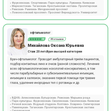
Фрунзенская
Спортивная
Парк культуры
Лужники
Киевская
Марксистская
Таганская
Крестьянская застава
Пролетарская
Римская
Раменки
Мичуринский проспект
Ломоносовский проспект
Проспект Вернадского
Университет
офтальмолог
5
49 отзывов
Михайлова Оксана Юрьевна
Стаж 20 лет
Врач высшей категории
Врач-офтальмолог. Проводит амбулаторный приём пациентов,
подбор контактных линз и очков (разной сложности). Лечение
всех офтальмологических нозологий консервативно, в том
числе парабульбарные и субконъюнктивальные инъекции,
инъекции в халязион, оказание первой помощи при травме
глаза, удаление инородных тел с роговицы и др.
ВДНХ
Алексеевская
Бутырская
Рижская
Марьина роща
Парк культуры
Фрунзенская
Смоленская
Смоленская
Киевская
Речной вокзал
Водный стадион
Коптево
Ховрино
Селигерская
Павелецкая
Таганская
Пролетарская
Крестьянская застава
Серпуховская