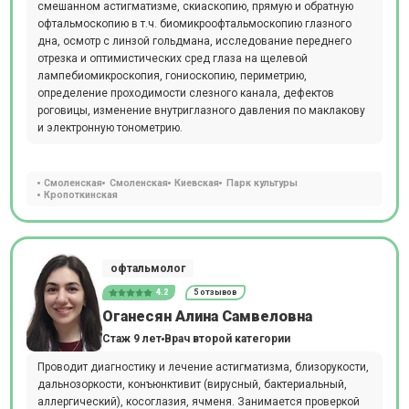
смешанном астигматизме, скиаскопию, прямую и обратную
офтальмоскопию в т.ч. биомикроофтальмоскопию глазного
дна, осмотр с линзой гольдмана, исследование переднего
отрезка и оптимистических сред глаза на щелевой
лампебиомикроскопия, гониоскопию, периметрию,
определение проходимости слезного канала, дефектов
роговицы, изменение внутриглазного давления по маклакову
и электронную тонометрию.
Смоленская
Смоленская
Киевская
Парк культуры
Кропоткинская
офтальмолог
4.2
5 отзывов
Оганесян Алина Самвеловна
Стаж 9 лет
Врач второй категории
Проводит диагностику и лечение астигматизма, близорукости,
дальнозоркости, конъюнктивит (вирусный, бактериальный,
аллергический), косоглазия, ячменя. Занимается проверкой