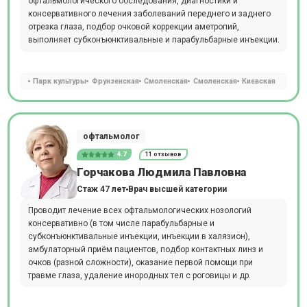
офтальмологического обследования, диагностики и
консервативного лечения заболеваний переднего и заднего
отрезка глаза, подбор очковой коррекции аметропий,
выполняет субконъюнктивальные и парабульбарные инъекции.
Парк культуры
Фрунзенская
Смоленская
Смоленская
Киевская
офтальмолог
4.7
11 отзывов
Горчакова Людмила Павловна
Стаж 47 лет
Врач высшей категории
Проводит лечение всех офтальмологических нозологий
консервативно (в том числе парабульбарные и
субконъюнктивальные инъекции, инъекции в халязион),
амбулаторный приём пациентов, подбор контактных линз и
очков (разной сложности), оказание первой помощи при
травме глаза, удаление инородных тел с роговицы и др.