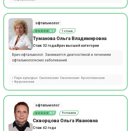
офтальмолог
4.7
1 отзыв
Туманова Ольга Владимировна
Стаж 32 года
Врач высшей категории
Врач-офтальмолог. Занимается диагностикой и лечением
офтальмологиских заболеваний.
Парк культуры
Смоленская
Смоленская
Кропоткинская
Фрунзенская
офтальмолог
4.7
9 отзывов
Скворцова Ольга Ивановна
Стаж 42 года