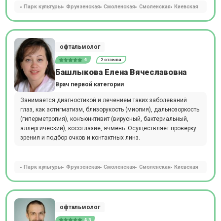
Парк культуры
Фрунзенская
Смоленская
Смоленская
Киевская
офтальмолог
4
2 отзыва
Башлыкова Елена Вячеславовна
Врач первой категории
Занимается диагностикой и лечением таких заболеваний
глаз, как астигматизм, близорукость (миопия), дальнозоркость
(гиперметропия), конъюнктивит (вирусный, бактериальный,
аллергический), косоглазие, ячмень. Осуществляет проверку
зрения и подбор очков и контактных линз.
Парк культуры
Фрунзенская
Смоленская
Смоленская
Киевская
офтальмолог
4.3