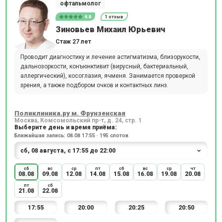
офтальмолог
4.8
1 отзыв
Зиновьев Михаил Юрьевич
Стаж 27 лет
Проводит диагностику и лечение астигматизма, близорукости,
дальнозоркости, конъюнктивит (вирусный, бактериальный,
аллергический), косоглазия, ячменя. Занимается проверкой
зрения, а также подбором очков и контактных линз.
Поликлиника.ру м. Фрунзенская
Москва, Комсомольский пр-т, д. 24, стр. 1
Выберите день и время приёма:
Ближайшая запись: 08.08 17:55 · 195 слотов
сб
вс
ср
пт
сб
вс
ср
чт
08.08
09.08
12.08
14.08
15.08
16.08
19.08
20.08
пт
сб
21.08
22.08
17:55
20:00
20:25
20:50