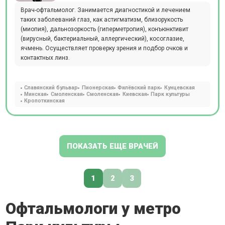
Врач-офтальмолог. Занимается диагностикой и лечением
таких заболеваний глаз, как астигматизм, близорукость
(миопия), дальнозоркость (гиперметропия), конъюнктивит
(вирусный, бактериальный, аллергический), косоглазие,
ячмень. Осуществляет проверку зрения и подбор очков и
контактных линз.
Славянский бульвар
Пионерская
Филёвский парк
Кунцевская
Минская
Смоленская
Смоленская
Киевская
Парк культуры
Кропоткинская
ПОКАЗАТЬ ЕЩЕ ВРАЧЕЙ
1
2
3
Офтальмологи у метро