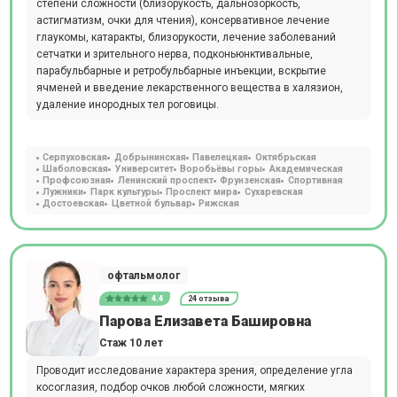
степени сложности (близорукость, дальнозоркость,
астигматизм, очки для чтения), консервативное лечение
глаукомы, катаракты, близорукости, лечение заболеваний
сетчатки и зрительного нерва, подконьюнктивальные,
парабульбарные и ретробульбарные инъекции, вскрытие
ячменей и введение лекарственного вещества в халязион,
удаление инородных тел роговицы.
Серпуховская
Добрынинская
Павелецкая
Октябрьская
Шаболовская
Университет
Воробьёвы горы
Академическая
Профсоюзная
Ленинский проспект
Фрунзенская
Спортивная
Лужники
Парк культуры
Проспект мира
Сухаревская
Достоевская
Цветной бульвар
Рижская
офтальмолог
4.4
24 отзыва
Парова Елизавета Башировна
Стаж 10 лет
Проводит исследование характера зрения, определение угла
косоглазия, подбор очков любой сложности, мягких