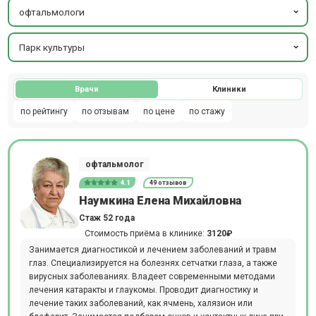
офтальмологи
Парк культуры
Врачи
Клиники
по рейтингу
по отзывам
по цене
по стажу
офтальмолог
4.1
49 отзывов
Наумкина Елена Михайловна
Стаж 52 года
Стоимость приёма в клинике:
3120₽
Занимается диагностикой и лечением заболеваний и травм
глаз. Специализируется на болезнях сетчатки глаза, а также
вирусных заболеваниях. Владеет современными методами
лечения катаракты и глаукомы. Проводит диагностику и
лечение таких заболеваний, как ячмень, халязион или