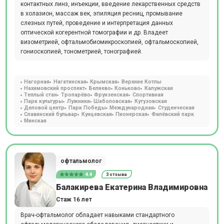
контактных линз, инъекции, введение лекарственных средств
в холазион, массаж век, эпиляция ресниц, промывание
слезных путей, проведение и интерпретация данных
оптической когерентной томографии и др. Владеет
визометрией, офтальмобиомикроскопией, офтальмоскопией,
гониоскопией, тонометрией, тонографией.
Нагорная
Нагатинская
Крымская
Верхние Котлы
Нахимовский проспект
Беляево
Коньково
Калужская
Теплый стан
Тропарёво
Фрунзенская
Спортивная
Парк культуры
Лужники
Шаболовская
Кутузовская
Деловой центр
Парк Победы
Международная
Студенческая
Славянский бульвар
Кунцевская
Пионерская
Филёвский парк
Минская
офтальмолог
4.4
3 отзыва
Балакирева Екатерина Владимировна
Стаж 16 лет
Врач-офтальмолог обладает навыками стандартного