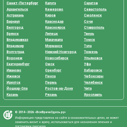
Санкт-Петербург
Калуга
Саратов
Архангельск
Кемерово
Севастополь
Астрахань
Киров
Смоленск
Барнаул
Краснодар
Сочи
Белгород
Красноярск
Ставрополь
Брянск
Липецк
Тверь
Владикавказ
Махачкала
Томск
Владимир
Мурманск
Тула
Волгоград
Нижний Новгород
Тюмень
Воронеж
Новосибирск
Ульяновск
Екатеринбург
Омск
Уфа
Иваново
Оренбург
Хабаровск
Ижевск
Пенза
Чебоксары
Иркутск
Пермь
Челябинск
Йошкар-Ола
Ростов-на-Дону
Чита
Казань
Рязань
Ярославль
© 2014–2026 «ВсеВрачиЗдесь.ру»
Информация представлена на сайте в ознакомительных целях, не может
заменить визит к врачу, использоваться для назначения лечения и
постановки диагноза.