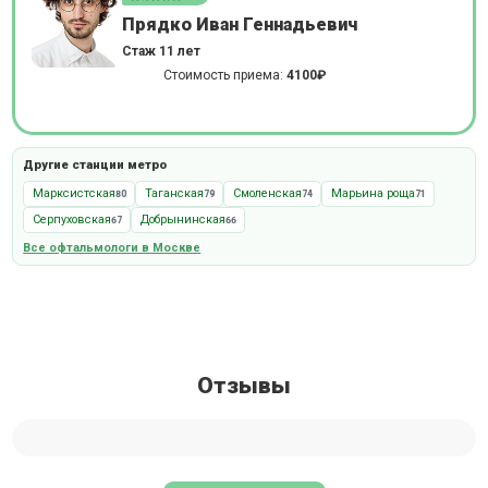
Прядко Иван Геннадьевич
Стаж 11 лет
Стоимость приема:
4100₽
Другие станции метро
Марксистская
Таганская
Смоленская
Марьина роща
80
79
74
71
Серпуховская
Добрынинская
67
66
Все офтальмологи в Москве
Отзывы