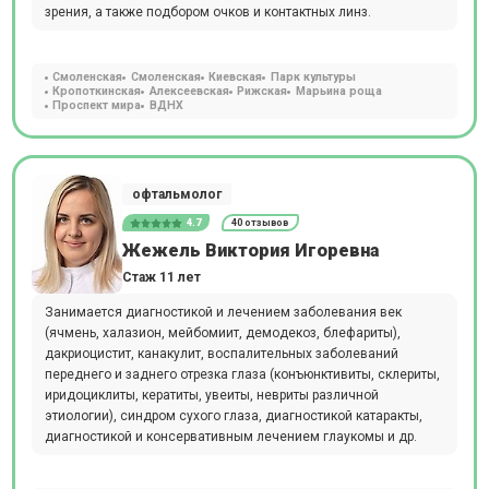
зрения, а также подбором очков и контактных линз.
Смоленская
Смоленская
Киевская
Парк культуры
Кропоткинская
Алексеевская
Рижская
Марьина роща
Проспект мира
ВДНХ
офтальмолог
4.7
40 отзывов
Жежель Виктория Игоревна
Стаж 11 лет
Занимается диагностикой и лечением заболевания век
(ячмень, халазион, мейбомиит, демодекоз, блефариты),
дакриоцистит, канакулит, воспалительных заболеваний
переднего и заднего отрезка глаза (конъюнктивиты, склериты,
иридоциклиты, кератиты, увеиты, невриты различной
этиологии), синдром сухого глаза, диагностикой катаракты,
диагностикой и консервативным лечением глаукомы и др.