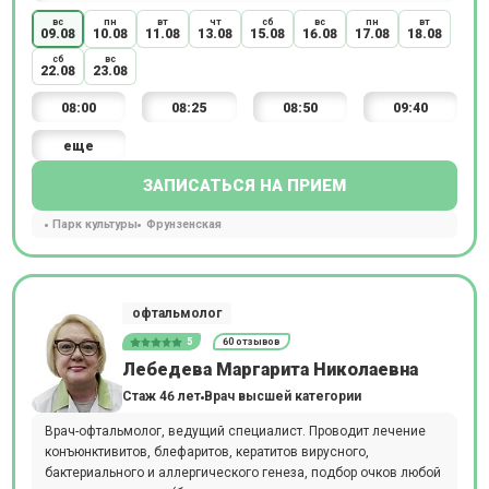
вс
пн
вт
чт
сб
вс
пн
вт
09.08
10.08
11.08
13.08
15.08
16.08
17.08
18.08
сб
вс
22.08
23.08
08:00
08:25
08:50
09:40
еще
ЗАПИСАТЬСЯ НА ПРИЕМ
Парк культуры
Фрунзенская
офтальмолог
5
60 отзывов
Лебедева Маргарита Николаевна
Стаж 46 лет
Врач высшей категории
Врач-офтальмолог, ведущий специалист. Проводит лечение
конъюнктивитов, блефаритов, кератитов вирусного,
бактериального и аллергического генеза, подбор очков любой