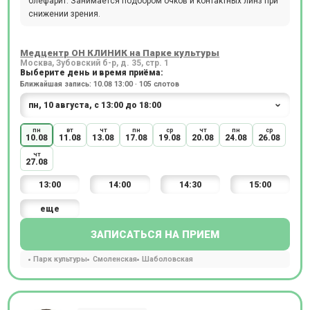
блефарит. Занимается подбором очков и контактных линз при
снижении зрения.
Медцентр ОН КЛИНИК на Парке культуры
Москва, Зубовский б-р, д. 35, стр. 1
Выберите день и время приёма:
Ближайшая запись: 10.08 13:00 · 105 слотов
пн
вт
чт
пн
ср
чт
пн
ср
10.08
11.08
13.08
17.08
19.08
20.08
24.08
26.08
чт
27.08
13:00
14:00
14:30
15:00
еще
ЗАПИСАТЬСЯ НА ПРИЕМ
Парк культуры
Смоленская
Шаболовская