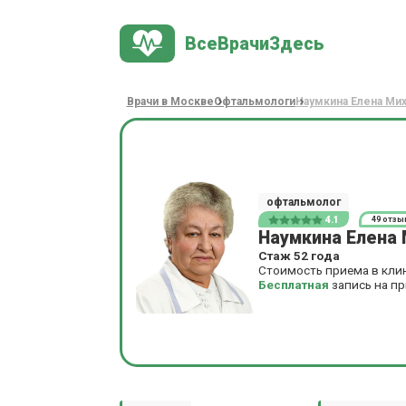
ВсеВрачиЗдесь
Врачи в Москве
Офтальмологи
Наумкина Елена Ми
офтальмолог
4.1
49 отзы
Наумкина Елена
Стаж 52 года
Стоимость приема в кли
Бесплатная
запись на п