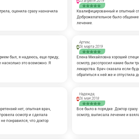
23 апреля 2019
А
трела, оценила сразу назначила
Квалифицированный и опытный спе
Доброжелательное было общение.
лечение.
Артем,
26 марта 2019
А
рием был, я надеюсь, еще приду,
Елена Михайловна хороший специа
 насколько это возможно. Я
осмотр, расспросил какие были тр
лекарства. Врач сказала если буде
обратиться к ней же и отпустила д
Надежда,
26 мая 2018
А
ретензий нет, опытная врач,
Все было в порядке. Доктор сразу
 провела осмотр и сделала
осмотр, выписала лечение и взял
не понравился, что доктор