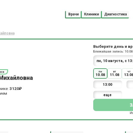
Врачи
Клиники
Диагностика
хайловна
Выберите день и в
Ближайшая запись: 10.08 
пн
вт
чт
вов
10.08
11.08
13.0
 Михайловна
13:00
нике:
3120₽
рием
еще
З
И