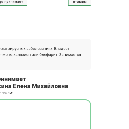
де принимает
отзывы
также вирусных заболеваниях. Владеет
ячмень, халязион или блефарит. Занимается
ринимает
ина Елена Михайловна
т приём: