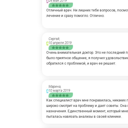
24 мая 2019
А
Отличный врач. Ни лишних тебе вопросов, посмо
лечение и сразу помогло. Отлично.
Сергей,
10 апреля 2019
А
Очень внимательная доктор. Это не последний п
было приятное общение, я получил удовольствие
обратился с проблемой, и врач ее решает.
Марина,
10 марта 2019
А
Как специалист врач мне понравилась, никаких п
широко смотрит на проблему и дает советы. Она
назначения. Единственный момент, который мне 
пыталась навязать анализы в своей клинике.