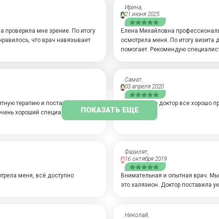
Ирина,
21 июня 2025
А
 проверила мне зрение. По итогу
Елена Михайловна профессиональ
нравилось, что врач навязывает
осмотрела меня. По итогу визита 
помогает. Рекомендую специалист
Самат,
03 апреля 2020
А
итную терапию и поставила мне
Я думаю, что доктор все хорошо 
ПОКАЗАТЬ ЕЩЕ
очень хороший специалист,
Фазилят,
16 октября 2019
А
трела меня, всё доступно
Внимательная и опытная врач. Мы 
это халязион. Доктор поставила ук
Николай,