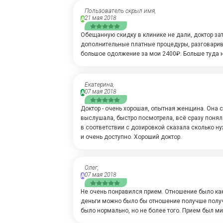
Пользователь скрыл имя,
21 мая 2018
А
Обещанную скидку в клинике не дали, доктор зат
дополнительные платные процедуры, разговарив
большое одолжение за мои 2400₽. Больше туда н
Екатерина,
07 мая 2018
А
Доктор - очень хорошая, опытная женщина. Она 
выслушала, быстро посмотрела, всё сразу понял
в соответствии с дозировкой сказала сколько н
и очень доступно. Хороший доктор.
Олег,
07 мая 2018
А
Не очень понравился прием. Отношение было как
деньги можно было бы отношение получше получ
было нормально, но не более того. Прием был мин