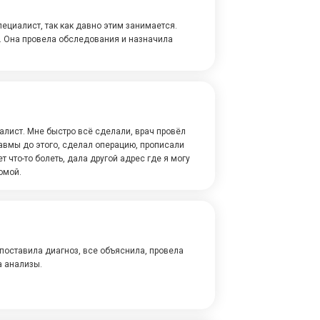
циалист, так как давно этим занимается.
 Она провела обследования и назначила
лист. Мне быстро всё сделали, врач провёл
авмы до этого, сделал операцию, прописали
т что-то болеть, дала другой адрес где я могу
омой.
 поставила диагноз, все объяснила, провела
а анализы.