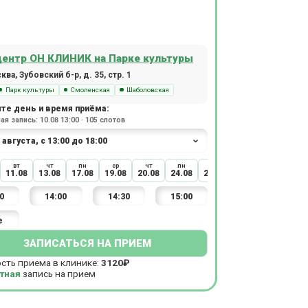
ентр ОН КЛИНИК на Парке культуры
ва, Зубовский б-р, д. 35, стр. 1
Парк культуры
Смоленская
Шаболовская
те день и время приёма:
я запись: 10.08 13:00 · 105 слотов
вт
чт
пн
ср
чт
пн
ср
чт
11.08
13.08
17.08
19.08
20.08
24.08
26.08
27.08
0
14:00
14:30
15:00
е
ЗАПИСАТЬСЯ НА ПРИЕМ
сть приема в клинике:
3120₽
тная
запись на прием