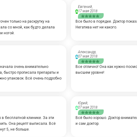
Евгений,
17 мая 2018
А
очен только на раскрутку на
Все было в порядке. Доктор пока
ала со мной, как будто делала
Негатива нет ни какого.
и ногой.
Александр,
07 мая 2018
А
сначала очень внимательно
Все отлично! Она как нужно посмо
а, быстро прописала препараты и
высшем уровне!
ужно упаковок. Всё очень подробно
Юрий,
07 мая 2018
А
 в бесплатной клинике. За эти
Всё было хорошо. Доктор внимател
ить. Она рецепт выписала. Всё
и сам доктор.
ут 5, не больше.