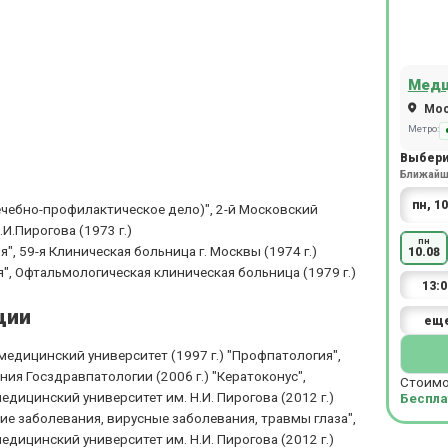
Медц
Моск
Метро:
Выбери
Ближайша
чебно-профилактическое дело)", 2-й Московский
И.Пирогова (1973 г.)
пн
, 59-я Клиническая больница г. Москвы (1974 г.)
10.08
, Офтальмологическая клиническая больница (1979 г.)
13:0
ции
ещ
едицинский университет (1997 г.) "Профпатология",
я Госздравпатологии (2006 г.) "Кератоконус",
Стоимо
ицинский университет им. Н.И. Пирогова (2012 г.)
Беспла
ие заболевания, вирусные заболевания, травмы глаза",
ицинский университет им. Н.И. Пирогова (2012 г.)