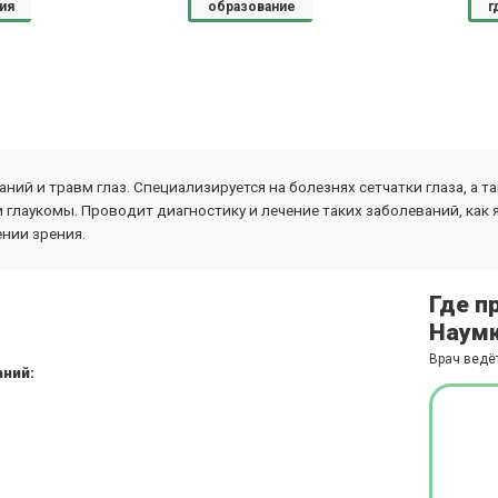
ия
образование
г
ний и травм глаз. Специализируется на болезнях сетчатки глаза, а 
глаукомы. Проводит диагностику и лечение таких заболеваний, как 
нии зрения.
Где п
Наумк
Врач ведё
ний: