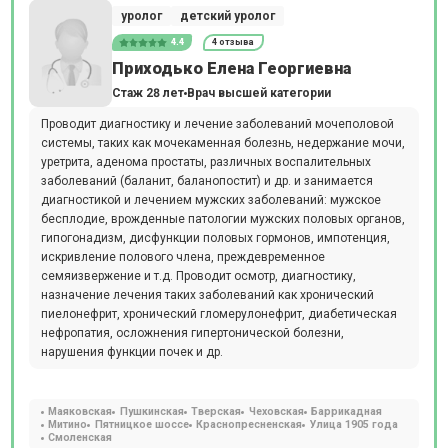
уролог
детский уролог
4.4
4 отзыва
Приходько Елена Георгиевна
Стаж 28 лет
Врач высшей категории
Проводит диагностику и лечение заболеваний мочеполовой
системы, таких как мочекаменная болезнь, недержание мочи,
уретрита, аденома простаты, различных воспалительных
заболеваний (баланит, баланопостит) и др. и занимается
диагностикой и лечением мужских заболеваний: мужское
бесплодие, врожденные патологии мужских половых органов,
гипогонадизм, дисфункции половых гормонов, импотенция,
искривление полового члена, преждевременное
семяизвержение и т.д. Проводит осмотр, диагностику,
назначение лечения таких заболеваний как хронический
пиелонефрит, хронический гломерулонефрит, диабетическая
нефропатия, осложнения гипертонической болезни,
нарушения функции почек и др.
Маяковская
Пушкинская
Тверская
Чеховская
Баррикадная
Митино
Пятницкое шоссе
Краснопресненская
Улица 1905 года
Смоленская