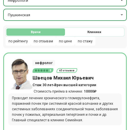
нефрологи
Пушкинская
Врачи
Клиники
по рейтингу
по отзывам
по цене
по стажу
нефролог
5
65 отзывов
Швецов Михаил Юрьевич
Стаж 30 лет
Врач высшей категории
Стоимость приёма в клинике:
10000₽
Проводит лечение хронического гломерулонефрита,
поражений почек при системной красной волчанке и других
системных заболеваниях соединительной ткани, заболевания
почек у пожилых, артериальная гипертония и почки и др.
Главный специалист в клинике Семейная.