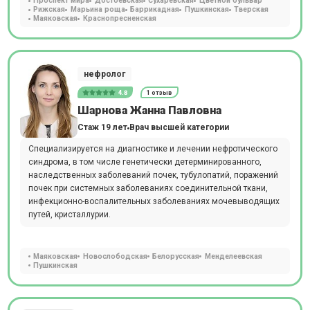
Проспект мира
Достоевская
Сухаревская
Цветной бульвар
Рижская
Марьина роща
Баррикадная
Пушкинская
Тверская
Маяковская
Краснопресненская
нефролог
4.8
1 отзыв
Шарнова Жанна Павловна
Стаж 19 лет
Врач высшей категории
Специализируется на диагностике и лечении нефротического
синдрома, в том числе генетически детерминированного,
наследственных заболеваний почек, тубулопатий, поражений
почек при системных заболеваниях соединительной ткани,
инфекционно-воспалительных заболеваниях мочевыводящих
путей, кристаллурии.
Маяковская
Новослободская
Белорусская
Менделеевская
Пушкинская