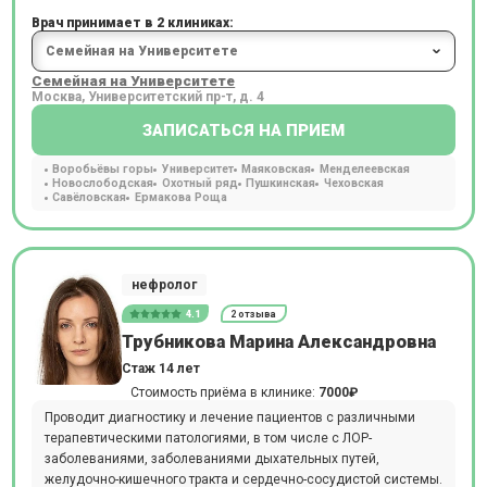
Врач принимает в 2 клиниках:
Семейная на Университете
Москва, Университетский пр-т, д. 4
ЗАПИСАТЬСЯ НА ПРИЕМ
Воробьёвы горы
Университет
Маяковская
Менделеевская
Новослободская
Охотный ряд
Пушкинская
Чеховская
Савёловская
Ермакова Роща
нефролог
4.1
2 отзыва
Трубникова Марина Александровна
Стаж 14 лет
Стоимость приёма в клинике:
7000₽
Проводит диагностику и лечение пациентов с различными
терапевтическими патологиями, в том числе с ЛОР-
заболеваниями, заболеваниями дыхательных путей,
желудочно-кишечного тракта и сердечно-сосудистой системы.