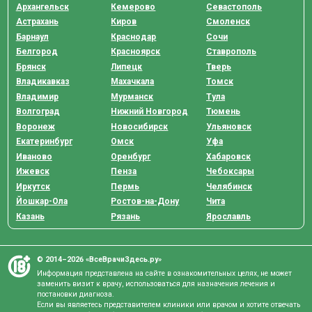
Архангельск
Кемерово
Севастополь
Астрахань
Киров
Смоленск
Барнаул
Краснодар
Сочи
Белгород
Красноярск
Ставрополь
Брянск
Липецк
Тверь
Владикавказ
Махачкала
Томск
Владимир
Мурманск
Тула
Волгоград
Нижний Новгород
Тюмень
Воронеж
Новосибирск
Ульяновск
Екатеринбург
Омск
Уфа
Иваново
Оренбург
Хабаровск
Ижевск
Пенза
Чебоксары
Иркутск
Пермь
Челябинск
Йошкар-Ола
Ростов-на-Дону
Чита
Казань
Рязань
Ярославль
© 2014–2026 «ВсеВрачиЗдесь.ру»
Информация представлена на сайте в ознакомительных целях, не может
заменить визит к врачу, использоваться для назначения лечения и
постановки диагноза.
Если вы являетесь представителем клиники или врачом и хотите отвечать