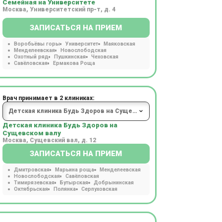
Семейная на Университете
Москва, Университетский пр-т, д. 4
ЗАПИСАТЬСЯ НА ПРИЕМ
Воробьёвы горы
Университет
Маяковская
Менделеевская
Новослободская
Охотный ряд
Пушкинская
Чеховская
Савёловская
Ермакова Роща
Врач принимает в 2 клиниках:
Детская клиника Будь Здоров на
Сущевском валу
Москва, Сущевский вал, д. 12
ЗАПИСАТЬСЯ НА ПРИЕМ
Дмитровская
Марьина роща
Менделеевская
Новослободская
Савёловская
Тимирязевская
Бутырская
Добрынинская
Октябрьская
Полянка
Серпуховская