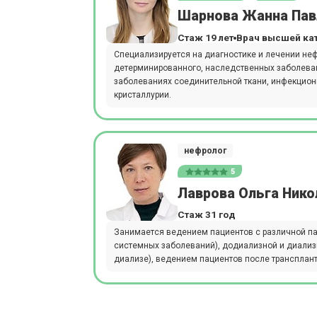
Шарнова Жанна Пав
Стаж 19 лет
Врач высшей ка
Специализируется на диагностике и лечении неф
детерминированного, наследственных заболеван
заболеваниях соединительной ткани, инфекцио
кристаллурии.
нефролог
5
Лаврова Ольга Нико
Стаж 31 год
Занимается ведением пациентов с различной па
системных заболеваний), додиализной и диализ
диализе), ведением пациентов после трансплант