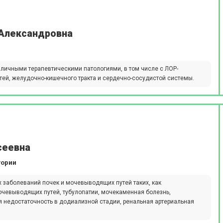
 Александровна
зличными терапевтическими патологиями, в том числе с ЛОР-
ей, желудочно-кишечного тракта и сердечно-сосудистой системы.
сеевна
гории
 заболеваний почек и мочевыводящих путей таких, как
очевыводящих путей, тубулопатии, мочекаменная болезнь,
 недостаточность в додиализной стадии, ренальная артериальная