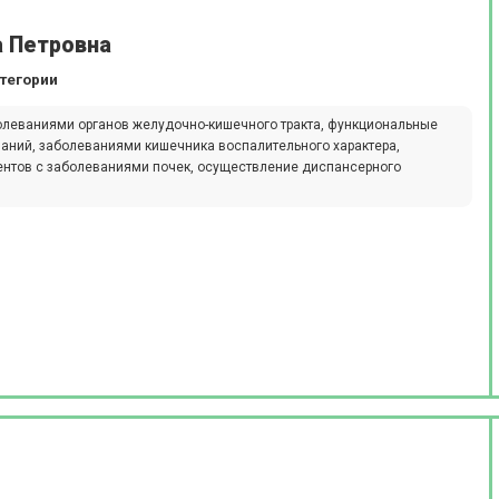
а Петровна
атегории
олеваниями органов желудочно-кишечного тракта, функциональные
аний, заболеваниями кишечника воспалительного характера,
ентов с заболеваниями почек, осуществление диспансерного