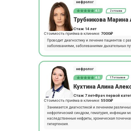
нефролог
4.1
2 отзыва
Трубникова Марина
Стаж 14 лет
Стоимость приёма в клинике:
7000₽
Проводит диагностику и лечение пациентов с ра
заболеваниями, заболеваниями дыхательных пут
нефролог
4.5
17 отзывов
Кухтина Алина Алек
Стаж 7 лет
Врач первой кате
Стоимость приёма в клинике:
5500₽
Занимается диагностикой и лечением различных
нефротический синдром, гематурия, инфекции м
наследственные нефриты, хроническая почечная
гипертензия.