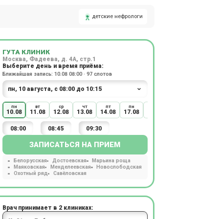
детские нефрологи
ГУТА КЛИНИК
Москва, Фадеева, д. 4А, стр.1
Выберите день и время приёма:
Ближайшая запись: 10.08 08:00 · 97 слотов
пн
вт
ср
чт
пт
пн
вт
ср
чт
10.08
11.08
12.08
13.08
14.08
17.08
18.08
19.08
20.08
08:00
08:45
09:30
ЗАПИСАТЬСЯ НА ПРИЕМ
Белорусская
Достоевская
Марьина роща
Маяковская
Менделеевская
Новослободская
Охотный ряд
Савёловская
Врач принимает в 2 клиниках: