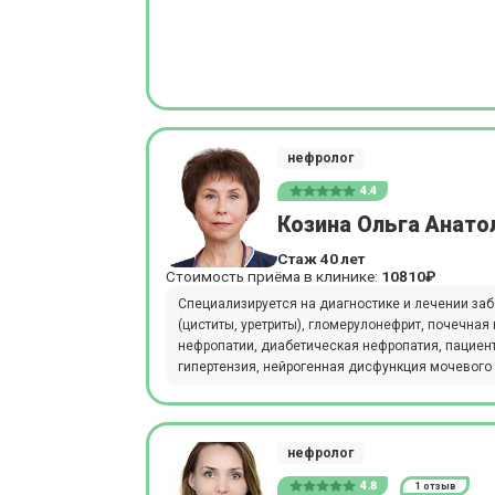
нефролог
4.4
Козина Ольга Анато
Стаж 40 лет
Стоимость приёма в клинике:
10810₽
Специализируется на диагностике и лечении за
(циститы, уретриты), гломерулонефрит, почечна
нефропатии, диабетическая нефропатия, пациен
гипертензия, нейрогенная дисфункция мочевого 
нефролог
4.8
1 отзыв