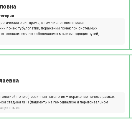
ловна
тегории
ротического синдрома, в том числе генетически
ий почек, тубулопатий, поражений почек при системных
нно-воспалительных заболеваниях мочевыводящих путей,
лаевна
тологией почек (первичная патология + поражение почек в рамках
ной стадией ХПН (пациенты на гемодиализе и перитонеальном
ации почек.