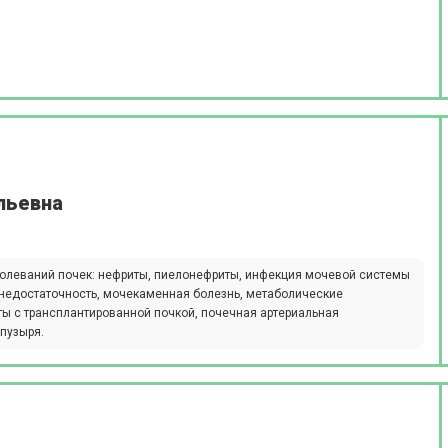
льевна
болеваний почек: нефриты,​ пиелонефриты, инфекция мочевой системы
я недостаточность, мочекаменная болезнь, метаболические
ты с трансплантированной почкой, почечная артериальная
пузыря.