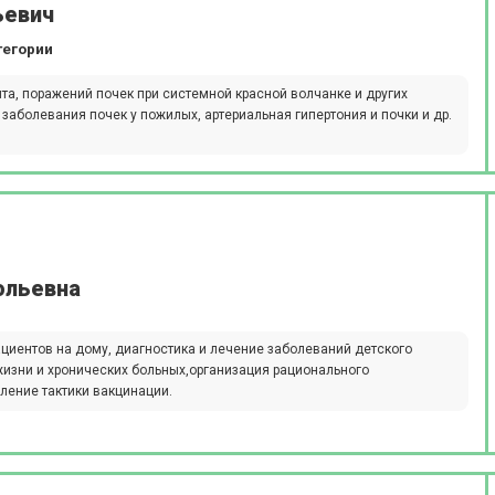
ьевич
тегории
а, поражений почек при системной красной волчанке и других
заболевания почек у пожилых, артериальная гипертония и почки и др.
ольевна
циентов на дому, диагностика и лечение заболеваний детского
жизни и хронических больных,организация рационального
ление тактики вакцинации.