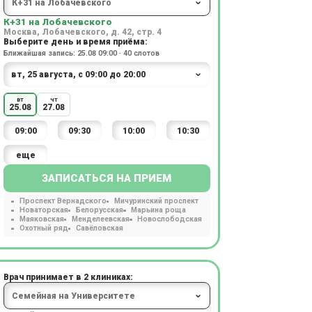
К+31 на Лобачевского
Москва, Лобачевского, д. 42, стр. 4
Выберите день и время приёма:
Ближайшая запись: 25.08 09:00 · 40 слотов
вт
чт
25.08
27.08
09:00
09:30
10:00
10:30
еще
ЗАПИСАТЬСЯ НА ПРИЕМ
Проспект Вернадского
Мичуринский проспект
Новаторская
Белорусская
Марьина роща
Маяковская
Менделеевская
Новослободская
Охотный ряд
Савёловская
Врач принимает в 2 клиниках: