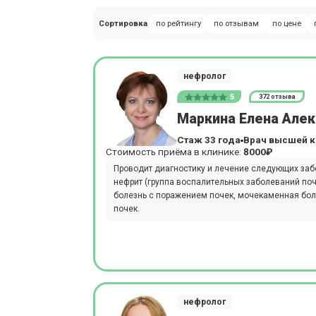
Сортировка
по рейтингу
по отзывам
по цене
нефролог
5
372 отзыва
Маркина Елена Але
Стаж 33 года
Врач высшей к
Стоимость приёма в клинике:
8000₽
Проводит диагностику и лечение следующих заб
нефрит (группа воспалительных заболеваний поч
болезнь с поражением почек, мочекаменная бол
почек.
нефролог