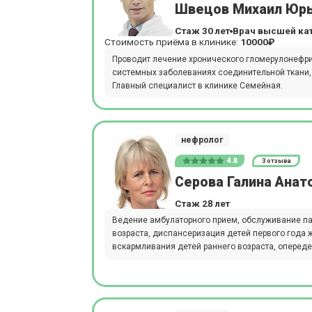
Швецов Михаил Юр
Стаж 30 лет
Врач высшей ка
Стоимость приёма в клинике:
10000₽
Проводит лечение хронического гломерулонефрит
системных заболеваниях соединительной ткани, 
Главный специалист в клинике Семейная.
нефролог
4.8
3 отзыва
Серова Галина Анат
Стаж 28 лет
Ведение амбулаторного прием, обслуживание па
возраста, диспансеризация детей первого года 
вскармливания детей раннего возраста, опереде