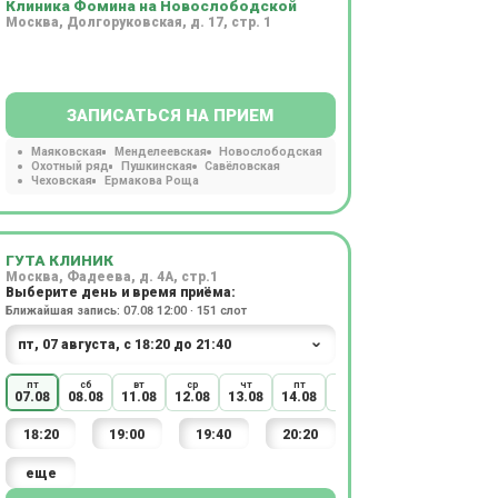
Клиника Фомина на Новослободской
Москва, Долгоруковская, д. 17, стр. 1
ЗАПИСАТЬСЯ НА ПРИЕМ
Маяковская
Менделеевская
Новослободская
Охотный ряд
Пушкинская
Савёловская
Чеховская
Ермакова Роща
ГУТА КЛИНИК
Москва, Фадеева, д. 4А, стр.1
Выберите день и время приёма:
Ближайшая запись: 07.08 12:00 · 151 слот
пт
сб
вт
ср
чт
пт
сб
вт
ср
07.08
08.08
11.08
12.08
13.08
14.08
15.08
18.08
19.08
18:20
19:00
19:40
20:20
еще