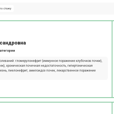
по стажу
ксандровна
атегории
олеваний: гломерулонефрит (иммунное поражение клубочков почки),
ек), хроническая почечная недостаточность, гипертоническая
езнь, пиелонефрит, амилоидоз почек, лекарственное поражение