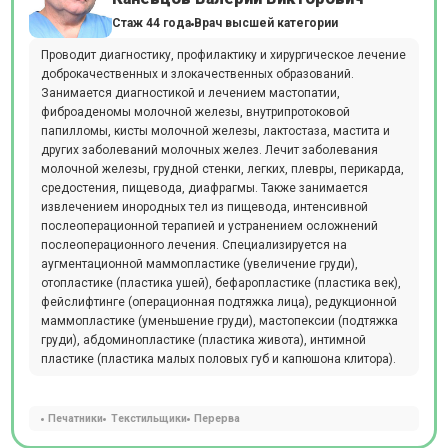
Стаж 44 года
Врач высшей категории
Проводит диагностику, профилактику и хирургическое лечение
доброкачественных и злокачественных образований.
Занимается диагностикой и лечением мастопатии,
фиброаденомы молочной железы, внутрипротоковой
папилломы, кисты молочной железы, лактостаза, мастита и
других заболеваний молочных желез. Лечит заболевания
молочной железы, грудной стенки, легких, плевры, перикарда,
средостения, пищевода, диафрагмы. Также занимается
извлечением инородных тел из пищевода, интенсивной
послеоперационной терапией и устранением осложнений
послеоперационного лечения. Специализируется на
аугментационной маммопластике (увеличение груди),
отопластике (пластика ушей), бефаропластике (пластика век),
фейслифтинге (операционная подтяжка лица), редукционной
маммопластике (уменьшение груди), мастопексии (подтяжка
груди), абдоминопластике (пластика живота), интимной
пластике (пластика малых половых губ и капюшона клитора).
Печатники
Текстильщики
Перерва