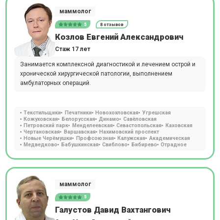
маммолог
5
8 отзывов
Козлов Евгений Александрович
Стаж 17 лет
Занимается комплексной диагностикой и лечением острой и
хронической хирургической патологии, выполнением
амбулаторных операций.
Текстильщики
Печатники
Новохохловская
Угрешская
Кожуховская
Белорусская
Динамо
Савёловская
Петровский парк
Менделеевская
Севастопольская
Каховская
Чертановская
Варшавская
Нахимовский проспект
Новые Черёмушки
Профсоюзная
Калужская
Академическая
Медведково
Бабушкинская
Свиблово
Бибирево
Отрадное
маммолог
5
Галустов Давид Вахтангович