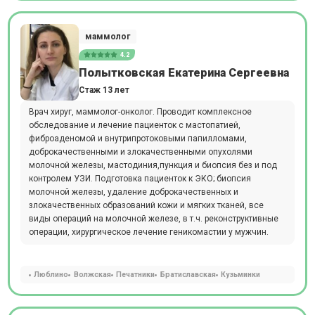
маммолог
4.2
Полытковская Екатерина Сергеевна
Стаж 13 лет
Врач хируг, маммолог-онколог. Проводит комплексное
обследование и лечение пациенток с мастопатией,
фиброаденомой и внутрипротоковыми папилломами,
доброкачественными и злокачественными опухолями
молочной железы, мастодиния,пункция и биопсия без и под
контролем УЗИ. Подготовка пациенток к ЭКО; биопсия
молочной железы, удаление доброкачественных и
злокачественных образований кожи и мягких тканей, все
виды операций на молочной железе, в т.ч. реконструктивные
операции, хирургическое лечение геникомастии у мужчин.
Люблино
Волжская
Печатники
Братиславская
Кузьминки