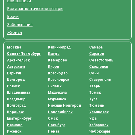
Все клиники
Все диагностические центры
Врачи
Заболевания
Журнал
Москва
Калининград
Самара
Санкт-Петербург
Калуга
Саратов
Архангельск
Кемерово
Севастополь
Астрахань
Киров
Смоленск
Барнаул
Краснодар
Сочи
Белгород
Красноярск
Ставрополь
Брянск
Липецк
Тверь
Владикавказ
Махачкала
Томск
Владимир
Мурманск
Тула
Волгоград
Нижний Новгород
Тюмень
Воронеж
Новосибирск
Ульяновск
Екатеринбург
Омск
Уфа
Иваново
Оренбург
Хабаровск
Ижевск
Пенза
Чебоксары