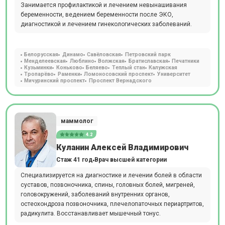
Занимается профилактикой и лечением невынашивания
беременности, ведением беременности после ЭКО,
диагностикой и лечением гинекологических заболеваний.
Белорусская
Динамо
Савёловская
Петровский парк
Менделеевская
Люблино
Волжская
Братиславская
Печатники
Кузьминки
Коньково
Беляево
Теплый стан
Калужская
Тропарёво
Раменки
Ломоносовский проспект
Университет
Мичуринский проспект
Проспект Вернадского
маммолог
4.2
Куланин Алексей Владимирович
Стаж 41 год
Врач высшей категории
Специализируется на диагностике и лечении болей в области
суставов, позвоночника, спины, головных болей, мигреней,
головокружений, заболеваний внутренних органов,
остеохондроза позвоночника, плечелопаточных периартритов,
радикулита. Восстанавливает мышечный тонус.