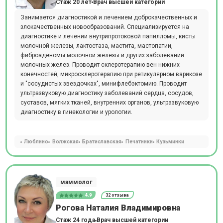
Стаж 20 лет
Врач высшей категории
Занимается диагностикой и лечением доброкачественных и
злокачественных новообразований. Специализируется на
диагностике и лечении внутрипротоковой папилломы, кисты
молочной железы, лактостаза, мастита, мастопатии,
фиброаденомы молочной железы и других заболеваний
молочных желез. Проводит склеротерапию вен нижних
конечностей, микросклеротерапию при ретикулярном варикозе
и "сосудистых звездочках", минифлебэктомию. Проводит
ультразвуковую диагностику заболеваний сердца, сосудов,
суставов, мягких тканей, внутренних органов, ультразвуковую
диагностику в гинекологии и урологии.
Люблино
Волжская
Братиславская
Печатники
Кузьминки
маммолог
4.9
32 отзыва
Рогова Наталия Владимировна
Стаж 24 года
Врач высшей категории