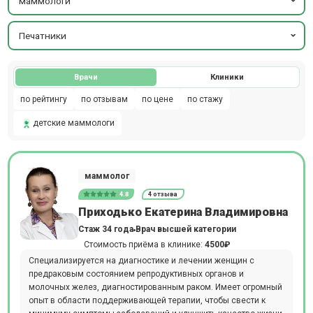
маммологи
Печатники
Врачи
Клиники
по рейтингу
по отзывам
по цене
по стажу
детские маммологи
маммолог
4.8
4 отзыва
Приходько Екатерина Владимировна
Стаж 34 года
Врач высшей категории
Стоимость приёма в клинике:
4500₽
Специализируется на диагностике и лечении женщин с
предраковым состоянием репродуктивных органов и
молочных желез, диагностированным раком. Имеет огромный
опыт в области поддерживающей терапии, чтобы свести к