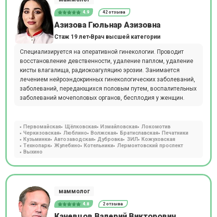
4.9
42 отзыва
Азизова Гюльнар Азизовна
Стаж 19 лет
Врач высшей категории
Специализируется на оперативной гинекологии. Проводит
восстановление девственности, удаление паплом, удаление
кисты влагалища, радиокоагуляцию эрозии. Занимается
лечением нейроэндокринных гинекологических заболеваний,
заболеваний, передающихся половым путем, воспалительных
заболеваний мочеполовых органов, бесплодия у женщин.
Первомайская
Щёлковская
Измайловская
Локомотив
Черкизовская
Люблино
Волжская
Братиславская
Печатники
Кузьминки
Автозаводская
Дубровка
ЗИЛ
Кожуховская
Технопарк
Жулебино
Котельники
Лермонтовский проспект
Выхино
маммолог
4.8
2 отзыва
Каневцов Валерий Викторович