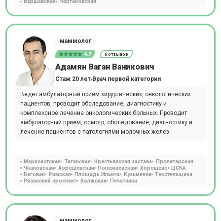
Варшавская
Чертановская
маммолог
4.7
6 отзывов
Адамян Ваган Ваникович
Стаж 20 лет
Врач первой категории
Ведет амбулаторный прием хирургических, онкологических
пациентов, проводит обследование, диагностику и
комплексное лечение онкологических больных. Проводит
амбулаторный прием, осмотр, обследование, диагностику и
лечение пациентов с патологиями молочных желез.
Марксистская
Таганская
Крестьянская застава
Пролетарская
Чкаловская
Хорошёвская
Полежаевская
Хорошёво
ЦСКА
Беговая
Римская
Площадь Ильича
Кузьминки
Текстильщики
Рязанский проспект
Волжская
Печатники
маммолог