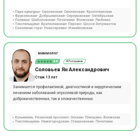
Парк культуры
Смоленская
Смоленская
Кропоткинская
Фрунзенская
Добрынинская
Серпуховская
Октябрьская
Полянка
Шаболовская
Печатники
Волжская
Люблино
Текстильщики
Братиславская
Перово
Шоссе Энтузиастов
Соколиная гора
Новогиреево
Измайловская
маммолог
4.9
47 отзывов
Соловьев Ян Александрович
Стаж 13 лет
Занимается профилактикой, диагностикой и хирургическим
лечением заболеваний опухолевой природы, как
доброкачественных, так и злокачественных.
Кузьминки
Рязанский проспект
Окская
Плющево
Волжская
Текстильщики
Нижегородская
Стахановская
Печатники