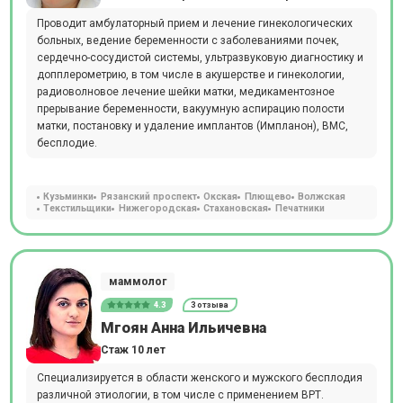
Проводит амбулаторный прием и лечение гинекологических
больных, ведение беременности с заболеваниями почек,
сердечно-сосудистой системы, ультразвуковую диагностику и
допплерометрию, в том числе в акушерстве и гинекологии,
радиоволновое лечение шейки матки, медикаментозное
прерывание беременности, вакуумную аспирацию полости
матки, постановку и удаление имплантов (Импланон), ВМС,
бесплодие.
Кузьминки
Рязанский проспект
Окская
Плющево
Волжская
Текстильщики
Нижегородская
Стахановская
Печатники
маммолог
4.3
3 отзыва
Мгоян Анна Ильичевна
Стаж 10 лет
Специализируется в области женского и мужского бесплодия
различной этиологии, в том числе с применением ВРТ.