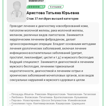
маммолог
4.7
6 отзывов
Аристова Татьяна Юрьевна
Стаж 37 лет
Врач высшей категории
Проводит лечение и диагностику новооброзований кожи,
патологии молочной железы, рака молочной железы,
меланом, различных видов лактостазов. Занимается
хирургическим лечением фиброаденом, делает
органосохраняющие операции. Владеет основными методами
лечения урологических заболеваний, включая лечение
инфекционно-воспалительных заболеваний (уретрит,
простатит, пиелонефрит, цистит и т.д.) и мужского бесплодия.
Ведущий специалист. Занимается диагностикой и лечением
мужского бесплодия, лечением гормональной
недостаточности, диагностикой и лечением острых и
хронических заболеваний мочеполовых органов, всех видов
сексуальных нарушений и мужского здоровья в целом.
Площадь Ильича
Римская
Марксистская
Чкаловская
Таганская
Люблино
Волжская
Печатники
Братиславская
Кузьминки
Перово
Новогиреево
Шоссе Энтузиастов
Измайловская
Соколиная гора
Кантемировская
Каширская
Царицыно