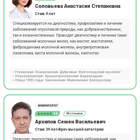
Соловьева Анастасия Степановна
Стаж 9 лет
Специализируется на диагностике, профилактике и лечении
заболеваний опухолевой природы, как доброкачественных,
так и злокачественных. Проводит диагностику и лечение таких
заболеваний молочных желез, как мастит, мастопатия,
фиброаденома молочной железы, внутрипротоковая
папиллома, киста молочной железы, лактостаз.
Угрешская
Кожуховская
Дубровка
Волгоградский проспект
Новохохловская
Краснопресненская
Баррикадная
Улица 1905 года
Смоленская
Маяковская
Белорусская
маммолог
4.6
48 отзывов
Архипов Семен Васильевич
Стаж 39 лет
Врач высшей категории
Проводит диагностику и лечение таких заболеваний, как