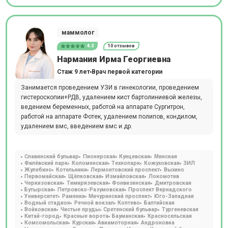
маммолог
4.3
10 отзывов
Нармания Ирма Георгиевна
Стаж 9 лет
Врач первой категории
Занимается проведением УЗИ в гинекологии, проведением
гистероскопии+РДВ, удалением кист бартолиниевой железы,
ведением беременных, работой на аппарате Сургитрон,
работой на аппарате Фотек, удалением полипов, кондилом,
удалением вмс, введением вмс и др.
Славянский бульвар
Пионерская
Кунцевская
Минская
Филёвский парк
Коломенская
Технопарк
Кожуховская
ЗИЛ
Жулебино
Котельники
Лермонтовский проспект
Выхино
Первомайская
Щёлковская
Измайловская
Локомотив
Черкизовская
Тимирязевская
Фонвизинская
Дмитровская
Бутырская
Петровско-Разумовская
Проспект Вернадского
Университет
Раменки
Мичуринский проспект
Юго-Западная
Водный стадион
Речной вокзал
Коптево
Балтийская
Войковская
Чистые пруды
Сретенский бульвар
Тургеневская
Китай-город
Красные ворота
Бауманская
Красносельская
Комсомольская
Курская
Авиамоторная
Андроновка