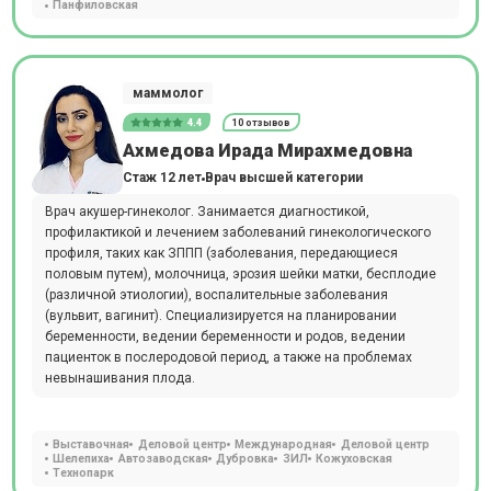
Панфиловская
маммолог
4.4
10 отзывов
Ахмедова Ирада Мирахмедовна
Стаж 12 лет
Врач высшей категории
Врач акушер-гинеколог. Занимается диагностикой,
профилактикой и лечением заболеваний гинекологического
профиля, таких как ЗППП (заболевания, передающиеся
половым путем), молочница, эрозия шейки матки, бесплодие
(различной этиологии), воспалительные заболевания
(вульвит, вагинит). Специализируется на планировании
беременности, ведении беременности и родов, ведении
пациенток в послеродовой период, а также на проблемах
невынашивания плода.
Выставочная
Деловой центр
Международная
Деловой центр
Шелепиха
Автозаводская
Дубровка
ЗИЛ
Кожуховская
Технопарк