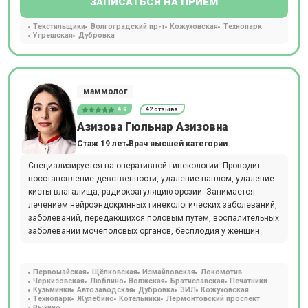
ЗАПИСАТЬСЯ НА ПРИЕМ
Текстильщики
Волгоградский пр-т
Кожуховская
Технопарк
Угрешская
Дубровка
маммолог
4.9
42 отзыва
Азизова Гюльнар Азизовна
Стаж 19 лет
Врач высшей категории
Специализируется на оперативной гинекологии. Проводит
восстановление девственности, удаление паплом, удаление
кисты влагалища, радиокоагуляцию эрозии. Занимается
лечением нейроэндокринных гинекологических заболеваний,
заболеваний, передающихся половым путем, воспалительных
заболеваний мочеполовых органов, бесплодия у женщин.
Первомайская
Щёлковская
Измайловская
Локомотив
Черкизовская
Люблино
Волжская
Братиславская
Печатники
Кузьминки
Автозаводская
Дубровка
ЗИЛ
Кожуховская
Технопарк
Жулебино
Котельники
Лермонтовский проспект
Выхино