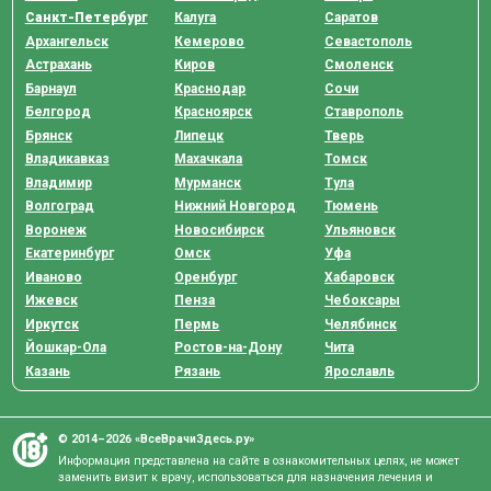
Санкт-Петербург
Калуга
Саратов
Архангельск
Кемерово
Севастополь
Астрахань
Киров
Смоленск
Барнаул
Краснодар
Сочи
Белгород
Красноярск
Ставрополь
Брянск
Липецк
Тверь
Владикавказ
Махачкала
Томск
Владимир
Мурманск
Тула
Волгоград
Нижний Новгород
Тюмень
Воронеж
Новосибирск
Ульяновск
Екатеринбург
Омск
Уфа
Иваново
Оренбург
Хабаровск
Ижевск
Пенза
Чебоксары
Иркутск
Пермь
Челябинск
Йошкар-Ола
Ростов-на-Дону
Чита
Казань
Рязань
Ярославль
© 2014–2026 «ВсеВрачиЗдесь.ру»
Информация представлена на сайте в ознакомительных целях, не может
заменить визит к врачу, использоваться для назначения лечения и