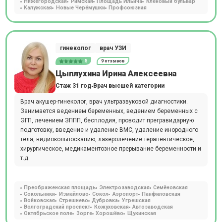
Нижегородская
Римская
Площадь Ильича
Кленовый бульвар
Калужская
Новые Черёмушки
Профсоюзная
гинеколог
врач УЗИ
5
9 отзывов
Цыплухина Ирина Алексеевна
Стаж 31 год
Врач высшей категории
Врач акушер-гинеколог, врач ультразвуковой диагностики.
Занимается ведением беременных, ведением беременных с
ЭГП, лечением ЗППП, бесплодия, проводит прегравидарную
подготовку, введение и удаление ВМС, удаление инородного
тела, видиокольпоскапию, лазеролечение терапевтическое,
хирургическое, медикаментозное прерывание беременности и
т.д.
Преображенская площадь
Электрозаводская
Семёновская
Сокольники
Измайлово
Сокол
Аэропорт
Панфиловская
Войковская
Стрешнево
Дубровка
Угрешская
Волгоградский проспект
Кожуховская
Автозаводская
Октябрьское поле
Зорге
Хорошёво
Щукинская