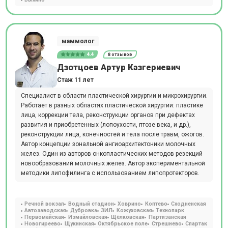
маммолог
4.4
8 отзывов
Дзотцоев Артур Казгериевич
Стаж 11 лет
Специалист в области пластической хирургии и микрохирургии.
Работает в разных областях пластической хирургии: пластике
лица, коррекции тела, реконструкции органов при дефектах
развития и приобретенных (лопоухости, птозе века, и др.),
реконструкции лица, конечностей и тела после травм, ожогов.
Автор концепции зональной ангиоархитектоники молочных
желез. Один из авторов онкопластических методов резекций
новообразований молочных желез. Автор экспериментальной
методики липофилинга с использованием липопротекторов.
Речной вокзал
Водный стадион
Ховрино
Коптево
Сходненская
Автозаводская
Дубровка
ЗИЛ
Кожуховская
Технопарк
Первомайская
Измайловская
Щёлковская
Партизанская
Новогиреево
Щукинская
Октябрьское поле
Стрешнево
Спартак