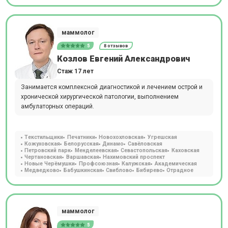
маммолог
5
8 отзывов
Козлов Евгений Александрович
Стаж 17 лет
Занимается комплексной диагностикой и лечением острой и
хронической хирургической патологии, выполнением
амбулаторных операций.
Текстильщики
Печатники
Новохохловская
Угрешская
Кожуховская
Белорусская
Динамо
Савёловская
Петровский парк
Менделеевская
Севастопольская
Каховская
Чертановская
Варшавская
Нахимовский проспект
Новые Черёмушки
Профсоюзная
Калужская
Академическая
Медведково
Бабушкинская
Свиблово
Бибирево
Отрадное
маммолог
5