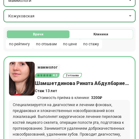
маммологи
Кожуховская
Врачи
Клиники
по рейтингу
по отзывам
по цене
по стажу
маммолог
4.3
2 отзыва
Шамшетдинова Рината Абдулбариевна
Стаж 13 лет
Стоимость приёма в клинике:
3200₽
Специализируется на диагностике и лечении фоновых,
предраковых и злокачественных новообразований всех
локализаций. Выполняет хирургическое лечение переломов
костей лицевого скелета, операции полости рта, подготовка к
протезированию. Занимается удалением доброкачественных
новообразований, удалением зубов. Проводит диагностику,