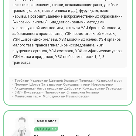
вывихи и растяжения, грыжи, незаживающие раны, ушибы и
травмы (головы, позвоночника и др.), фурункулы, язвы,
нарывы. Проводит удаление доброкачественных образований
(жировики, липомы). Владеет основными методами
ультразвуковой диагностики, включая УЗИ брюшной полости,
забрюшинного пространства, УЗИ предстательной железы,
УЗИ щитовидной железы, УЗИ молочных желез, УЗИ органов
малого таза, трансвагинальное исследование, УЗИ
внутренних органов, УЗИ суставов, УЗИ лимфатических узлов,
УЗИ матки и придатков, УЗИ по беременности 1, 2, 3
триместра.
Трубная
Чеховская
Цветной бульвар
Тверская
Кузнецкий мост
Перово
Шоссе Энтузиастов
Соколиная гора
Новогиреево
Андроновка
Автозаводская
Дубровка
Кожуховская
Угрешская
ЗИЛ
Кунцевская
Пионерская
Славянский бульвар
Филёвский парк
Молодежная
Измайловская
маммолог
4.2