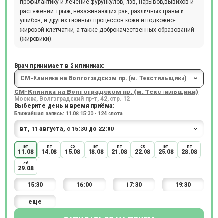
профилактику и лечение фурункулов, язв, нарывов,вывихов и
растяжений, грыж, незаживающих ран, различных травм и
ушибов, и других гнойных процессов кожи и подкожно-
жировой клетчатки, а также доброкачественных образований
(жировики).
Врач принимает в 2 клиниках:
СМ-Клиника на Волгоградском пр. (м. Текстильщики)
Москва, Волгоградский пр-т, 42, стр. 12
Выберите день и время приёма:
Ближайшая запись: 11.08 15:30 · 124 слота
вт
пт
сб
вт
пт
сб
вт
пт
11.08
14.08
15.08
18.08
21.08
22.08
25.08
28.08
сб
29.08
15:30
16:00
17:30
19:30
еще