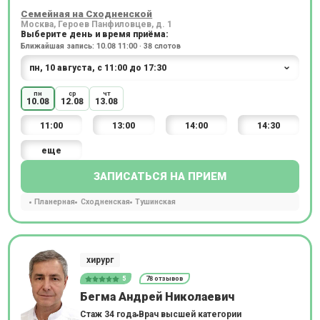
Семейная на Сходненской
Москва, Героев Панфиловцев, д. 1
Выберите день и время приёма:
Ближайшая запись: 10.08 11:00 · 38 слотов
пн
ср
чт
10.08
12.08
13.08
11:00
13:00
14:00
14:30
еще
ЗАПИСАТЬСЯ НА ПРИЕМ
Планерная
Сходненская
Тушинская
хирург
5
78 отзывов
Бегма Андрей Николаевич
Стаж 34 года
Врач высшей категории