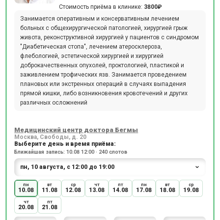
Стоимость приёма в клинике:
3800₽
Занимается оперативным и консервативным лечением
больных с общехирургической патологией, хирургией грыж
живота, реконструктивной хирургией у пациентов с синдромом
"Диабетическая стопа", лечением атеросклероза,
флебологией, эстетической хирургией и хирургией
доброкачественных опухолей, проктологией, пластикой и
заживлением трофических язв. Занимается проведением
плановых или экстренных операций в случаях выпадения
прямой кишки, либо возникновения кровотечений и других
различных осложнений
Медицинский центр доктора Бегмы
Москва, Свободы, д. 20
Выберите день и время приёма:
Ближайшая запись: 10.08 12:00 · 240 слотов
пн
вт
ср
чт
пт
пн
вт
ср
10.08
11.08
12.08
13.08
14.08
17.08
18.08
19.08
чт
пт
20.08
21.08