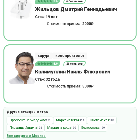
3.6
67 отзывов
Жильцов Дмитрий Геннадьевич
Стаж 19 лет
Стоимость приема:
2000₽
хирург
колопроктолог
4.9
28 отзывов
Калимуллин Наиль Флюрович
Стаж 32 года
Стоимость приема:
3000₽
Другие станции метро
Проспект Вернадского
Марксистская
Смоленская
135
118
103
Площадь Ильича
Марьина роща
Белорусская
102
100
99
Все хирурги в Москве