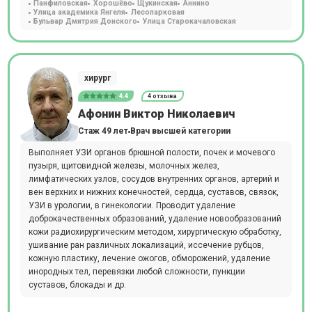
Панфиловская
Хорошёво
Щукинская
Аннино
Улица академика Янгеля
Лесопарковая
Бульвар Дмитрия Донского
Улица Старокачаловская
хирург
4.4
4 отзыва
Афонин Виктор Николаевич
Стаж 49 лет
Врач высшей категории
Выполняет УЗИ органов брюшной полости, почек и мочевого
пузыря, щитовидной железы, молочных желез,
лимфатических узлов, сосудов внутренних органов, артерий и
вен верхних и нижних конечностей, сердца, суставов, связок,
УЗИ в урологии, в гинекологии. Проводит удаление
доброкачественных образований, удаление новообразований
кожи радиохирургическим методом, хирургическую обработку,
ушивание ран различных локализаций, иссечение рубцов,
кожную пластику, лечение ожогов, обморожений, удаление
инородных тел, перевязки любой сложности, пункции
суставов, блокады и др.