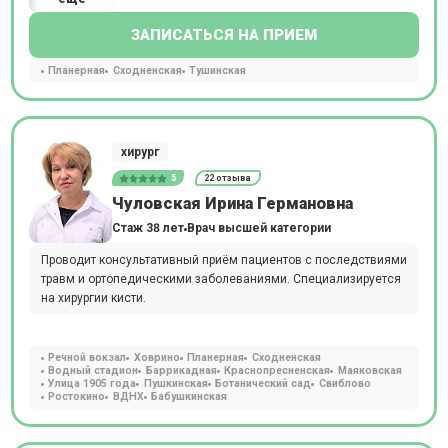
ЗАПИСАТЬСЯ НА ПРИЕМ
Планерная
Сходненская
Тушинская
хирург
5
22 отзыва
Чуловская Ирина Германовна
Стаж 38 лет
Врач высшей категории
Проводит консультативный приём пациентов с последствиями
травм и ортопедическими заболеваниями. Специализируется
на хирургии кисти.
Речной вокзал
Ховрино
Планерная
Сходненская
Водный стадион
Баррикадная
Краснопресненская
Маяковская
Улица 1905 года
Пушкинская
Ботанический сад
Свиблово
Ростокино
ВДНХ
Бабушкинская