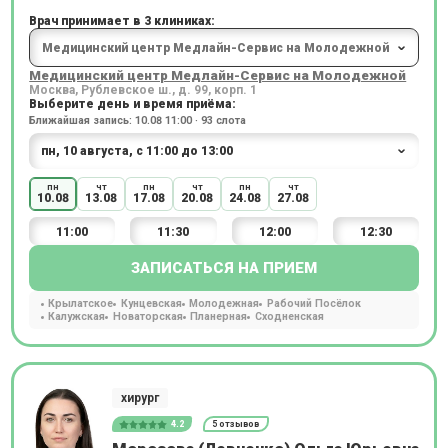
Врач принимает в 3 клиниках:
Медицинский центр Медлайн-Сервис на Молодежной
Москва, Рублевское ш., д. 99, корп. 1
Выберите день и время приёма:
Ближайшая запись: 10.08 11:00 · 93 слота
пн
чт
пн
чт
пн
чт
10.08
13.08
17.08
20.08
24.08
27.08
11:00
11:30
12:00
12:30
ЗАПИСАТЬСЯ НА ПРИЕМ
Крылатское
Кунцевская
Молодежная
Рабочий Посёлок
Калужская
Новаторская
Планерная
Сходненская
хирург
4.2
5 отзывов