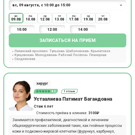
вс
пн
ср
чт
пн
ср
чт
09.08
10.08
12.08
13.08
17.08
19.08
20.08
10:00
12:00
14:00
ЗАПИСАТЬСЯ НА ПРИЕМ
Ленинский проспект
Тульская
Шаболовская
Крылатское
Кунцевская
Молодежная
Рабочий Посёлок
Планерная
Сходненская
хирург
4.2
1 отзыв
Устаалиева Патимат Багандовна
Стаж 6 лет
Стоимость приёма в клинике:
3100₽
Занимается профилактикой, диагностикой и лечением
общехирургических заболеваний таких, как гнойные процессы
кожи и подкожно-жировой клетчатки (фурункул, карбункул,