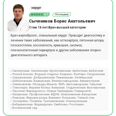
хирург
4.7
14 отзывов
Сычеников Борис Анатольевич
Стаж 18 лет
Врач высшей категории
Врач вертебролог, спинальный хирург. Проводит диагностику и
лечение таких заболеваний, как остеоартроз, пяточная шпора,
плоскостопие, косолапость, кривошея, сколиоз,
плечелопаточный периартроз и другие заболевания опорно-
двигательного аппарата.
Смоленская
Смоленская
Кропоткинская
Арбатская
Арбатская
Речной вокзал
Водный стадион
Ховрино
Коптево
Сходненская
Серпуховская
Добрынинская
Павелецкая
Октябрьская
Шаболовская
Бауманская
Электрозаводская
Авиамоторная
Семёновская
Площадь Ильича
ЗИЛ
Автозаводская
Тульская
Технопарк
Верхние Котлы
Киевская
Студенческая
Выставочная
Проспект Вернадского
Новые Черёмушки
Университет
Калужская
Профсоюзная
ВДНХ
Алексеевская
Бутырская
Рижская
Марьина роща
Беляево
Коньково
Теплый стан
Тропарёво
Полянка
Третьяковская
Новокузнецкая
Бабушкинская
Медведково
Свиблово
Ростокино
Ботанический сад