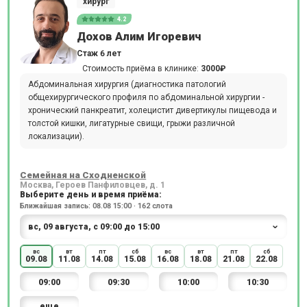
хирург
4.2
Дохов Алим Игоревич
Стаж 6 лет
Стоимость приёма в клинике:
3000₽
Абдоминальная хирургия (диагностика патологий
общехирургического профиля по абдоминальной хирургии -
хронический панкреатит, холецистит дивертикулы пищевода и
толстой кишки, лигатурные свищи, грыжи различной
локализации).
Семейная на Сходненской
Москва, Героев Панфиловцев, д. 1
Выберите день и время приёма:
Ближайшая запись: 08.08 15:00 · 162 слота
вс
вт
пт
сб
вс
вт
пт
сб
09.08
11.08
14.08
15.08
16.08
18.08
21.08
22.08
09:00
09:30
10:00
10:30
еще