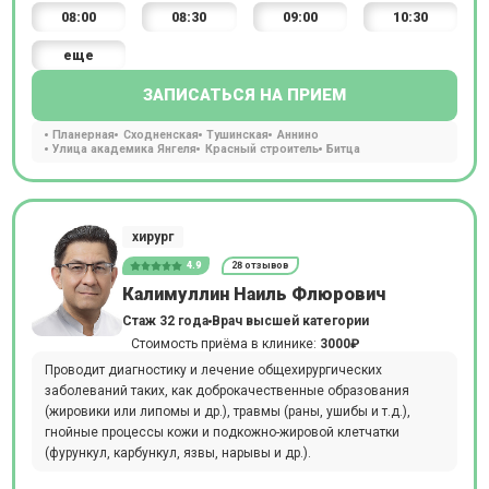
08:00
08:30
09:00
10:30
еще
ЗАПИСАТЬСЯ НА ПРИЕМ
Планерная
Сходненская
Тушинская
Аннино
Улица академика Янгеля
Красный строитель
Битца
хирург
4.9
28 отзывов
Калимуллин Наиль Флюрович
Стаж 32 года
Врач высшей категории
Стоимость приёма в клинике:
3000₽
Проводит диагностику и лечение общехирургических
заболеваний таких, как доброкачественные образования
(жировики или липомы и др.), травмы (раны, ушибы и т.д.),
гнойные процессы кожи и подкожно-жировой клетчатки
(фурункул, карбункул, язвы, нарывы и др.).