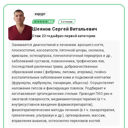
хирург
4.6
2 отзыва
Шеянов Сергей Витальевич
Стаж 23 года
Врач первой категории
Занимается диагностикой и лечением: вросшего ногтя,
плоскостопия, косолапости, пяточной шпоры, сколиоза,
кривошеи, остеоартроза, плечелопаточный периартроз и др.,
заболеваний суставов, позвоночника, трофических язв,
последствий различных травм, доброкачественных
образований кожи ( фибромы, липомы, атеромы), гнойно-
воспалительные заболевания кожи и подкожной клетчатки
(фурункулы, карбункулы, панариции, абцессы). Осуществляет
наложение гипсов и фиксирующих повязок. Подбирает и
изготавливает ортопедические стельки. Проводит ПХО ран и
ожоговой поверхности, медикаментозную терапию (в т.ч.
внутрисуставное введение фармакопрепаратов),
физиотерапевтические методы лечения (в т.ч. лазеротерапия,
грязелечение, ультразвук и др.), ортезирование, массаж,
вправление вывихов, остеосинтез переломов костей.