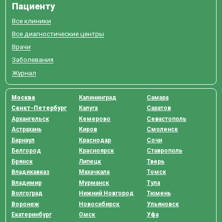
Пациенту
Все клиники
Все диагностические центры
Врачи
Заболевания
Журнал
Москва
Калининград
Самара
Санкт-Петербург
Калуга
Саратов
Архангельск
Кемерово
Севастополь
Астрахань
Киров
Смоленск
Барнаул
Краснодар
Сочи
Белгород
Красноярск
Ставрополь
Брянск
Липецк
Тверь
Владикавказ
Махачкала
Томск
Владимир
Мурманск
Тула
Волгоград
Нижний Новгород
Тюмень
Воронеж
Новосибирск
Ульяновск
Екатеринбург
Омск
Уфа