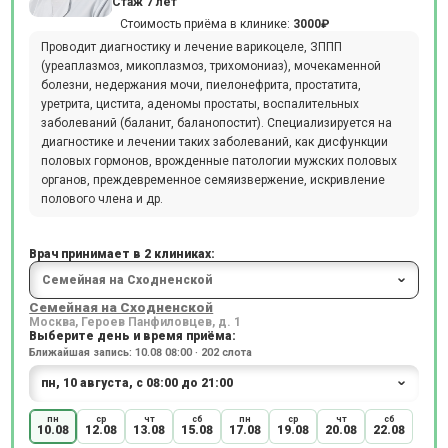
Стаж 7 лет
Стоимость приёма в клинике:
3000₽
Проводит диагностику и лечение варикоцеле, ЗППП
(уреаплазмоз, микоплазмоз, трихомониаз), мочекаменной
болезни, недержания мочи, пиелонефрита, простатита,
уретрита, цистита, аденомы простаты, воспалительных
заболеваний (баланит, баланопостит). Специализируется на
диагностике и лечении таких заболеваний, как дисфункции
половых гормонов, врожденные патологии мужских половых
органов, преждевременное семяизвержение, искривление
полового члена и др.
Врач принимает в 2 клиниках:
Семейная на Сходненской
Москва, Героев Панфиловцев, д. 1
Выберите день и время приёма:
Ближайшая запись: 10.08 08:00 · 202 слота
пн
ср
чт
сб
пн
ср
чт
сб
10.08
12.08
13.08
15.08
17.08
19.08
20.08
22.08