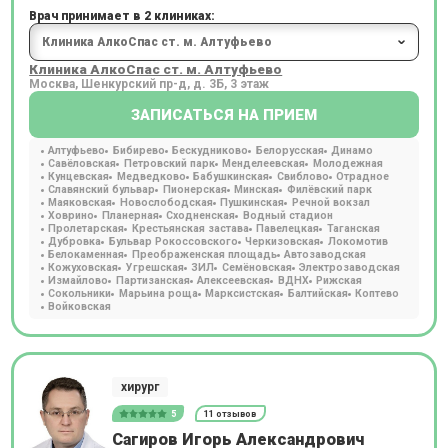
Врач принимает в 2 клиниках:
Клиника АлкоСпас ст. м. Алтуфьево
Москва, Шенкурский пр-д, д. 3Б, 3 этаж
ЗАПИСАТЬСЯ НА ПРИЕМ
Алтуфьево
Бибирево
Бескудниково
Белорусская
Динамо
Савёловская
Петровский парк
Менделеевская
Молодежная
Кунцевская
Медведково
Бабушкинская
Свиблово
Отрадное
Славянский бульвар
Пионерская
Минская
Филёвский парк
Маяковская
Новослободская
Пушкинская
Речной вокзал
Ховрино
Планерная
Сходненская
Водный стадион
Пролетарская
Крестьянская застава
Павелецкая
Таганская
Дубровка
Бульвар Рокоссовского
Черкизовская
Локомотив
Белокаменная
Преображенская площадь
Автозаводская
Кожуховская
Угрешская
ЗИЛ
Семёновская
Электрозаводская
Измайлово
Партизанская
Алексеевская
ВДНХ
Рижская
Сокольники
Марьина роща
Марксистская
Балтийская
Коптево
Войковская
хирург
5
11 отзывов
Сагиров Игорь Александрович