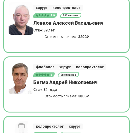
хирург
колопроктолог
4.9
182 отзыва
Левков Алексей Васильевич
Стаж 39 лет
Стоимость приема:
3200₽
флеболог
хирург
колопроктолог
5
78 отзывов
Бегма Андрей Николаевич
Стаж 34 года
Стоимость приема:
3800₽
колопроктолог
хирург