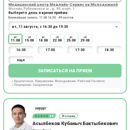
Медицинский центр Медлайн-Сервис на Молодежной
Москва, Рублевское ш., д. 99, корп. 1
Выберите день и время приёма:
Ближайшая запись: 11.08 16:30 · 49 слотов
вт
сб
вт
сб
вт
сб
11.08
15.08
18.08
22.08
25.08
29.08
16:30
17:00
17:30
18:30
еще
ЗАПИСАТЬСЯ НА ПРИЕМ
Крылатское
Кунцевская
Молодежная
Рабочий Посёлок
Планерная
Сходненская
хирург
4.4
24 отзыва
Асылбеков Кубаныч Бактыбекович