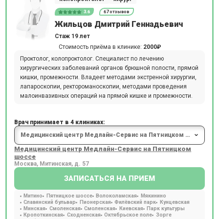
3.6
67 отзывов
Жильцов Дмитрий Геннадьевич
Стаж 19 лет
Стоимость приёма в клинике:
2000₽
Проктолог, колопроктолог. Специалист по лечению
хирургических заболеваний органов брюшной полости, прямой
кишки, промежности. Владеет методами экстренной хирургии,
лапароскопии, ректороманоскопии, методами проведения
малоинвазивных операций на прямой кишке и промежности.
Врач принимает в 4 клиниках:
Медицинский центр Медлайн-Сервис на Пятницком
шоссе
Москва, Митинская, д. 57
ЗАПИСАТЬСЯ НА ПРИЕМ
Митино
Пятницкое шоссе
Волоколамская
Мякинино
Славянский бульвар
Пионерская
Филёвский парк
Кунцевская
Минская
Смоленская
Смоленская
Киевская
Парк культуры
Кропоткинская
Сходненская
Октябрьское поле
Зорге