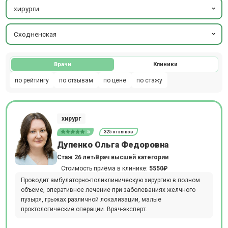
хирурги
Сходненская
Врачи
Клиники
по рейтингу
по отзывам
по цене
по стажу
хирург
5
325 отзывов
Дупенко Ольга Федоровна
Стаж 26 лет
Врач высшей категории
Стоимость приёма в клинике:
5550₽
Проводит амбулаторно-поликлиническую хирургию в полном
объеме, оперативное лечение при заболеваниях желчного
пузыря, грыжах различной локализации, малые
проктологические операции. Врач-эксперт.