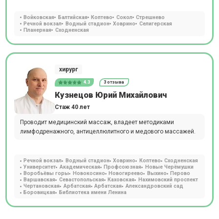
Войковская
Балтийская
Коптево
Сокол
Стрешнево
Речной вокзал
Водный стадион
Ховрино
Селигерская
Планерная
Сходненская
хирург
4.3
3 отзыва
Кузнецов Юрий Михайлович
Стаж 40 лет
Проводит медицинский массаж, владеет методиками
лимфодренажного, антицеллюлитного и медового массажей.
Речной вокзал
Водный стадион
Ховрино
Коптево
Сходненская
Университет
Академическая
Профсоюзная
Новые Черёмушки
Воробьёвы горы
Новокосино
Новогиреево
Выхино
Перово
Варшавская
Севастопольская
Каховская
Нахимовский проспект
Чертановская
Арбатская
Арбатская
Александровский сад
Боровицкая
Библиотека имени Ленина