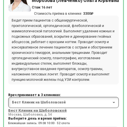
Морозова (Левченко) Ольга Юрьевна
Стаж 16 лет
Стоимость приёма в клинике:
3300₽
Ведет прием пациентов с общехирургической,
проктологической, ортопедической, флебологической и
маммологичеcкой патологией. Выполняет удаление кожных и
подкожных образований, вскрытие и дренирование гнойных
абсцессов, работает с вросшим ногтем. Проводит осмотр и
консервативное лечение пациентов с острым и обострением
хронического геморроя, анальными трещинами. Проводит
ортопедический осмотр, плантографию, изготовление
индивидуальных стелек, выполняет блокады,
внутрисуставное введение препаратов, осмотр травмы,
наложение гипсовых лонгет. Проводит осмотр и выполняет
пункцию молочной железы под УЗИ контролем.
Врач принимает в 3 клиниках:
Бест Клиник на Шаболовской
Москва, Шаболовка, д.54
Выберите день и время приёма:
Ближайшая запись: 09.08 10:00 · 52 слота