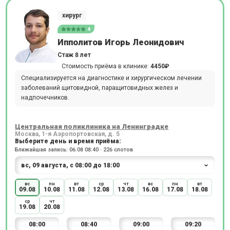
хирург
4
Ипполитов Игорь Леонидович
Стаж 8 лет
Стоимость приёма в клинике:
4450₽
Специализируется на диагностике и хирургическом лечении
заболеваний щитовидной, паращитовидных желез и
надпочечников.
Центральная поликлиника на Ленинградке
Москва, 1-я Аэропортовская, д. 5
Выберите день и время приёма:
Ближайшая запись: 06.08 08:40 · 226 слотов
вс
пн
вт
ср
чт
вс
пн
вт
09.08
10.08
11.08
12.08
13.08
16.08
17.08
18.08
ср
чт
19.08
20.08
08:00
08:40
09:00
09:20