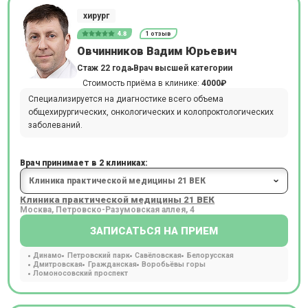
хирург
4.8
1 отзыв
Овчинников Вадим Юрьевич
Стаж 22 года
Врач высшей категории
Стоимость приёма в клинике:
4000₽
Специализируется на диагностике всего объема
общехирургических, онкологических и колопроктологических
заболеваний.
Врач принимает в 2 клиниках:
Клиника практической медицины 21 ВЕК
Москва, Петровско-Разумовская аллея, 4
ЗАПИСАТЬСЯ НА ПРИЕМ
Динамо
Петровский парк
Савёловская
Белорусская
Дмитровская
Гражданская
Воробьёвы горы
Ломоносовский проспект