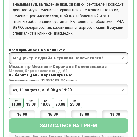
анальный зуд, выпадение прямой кишки, ректоцеле. Проводит
диагностику и лечение артериальной и венозной патологии,
лечение трофических язв, гнойных заболеваний и ран,
гнойных заболеваний суставов. Выполняет флебэктомия, РЧА,
ЭВЛО, склеротерапия, каротидная эндартерэктомия. Ведущий
специалист в клинике Ниармедик.
Врач принимает в 2 клиниках:
Медцентр Медлайн-Сервис на Полежаевской
Москва, Хорошёвское ш., д. 62
Выберите день и время приёма:
Ближайшая запись: 11.08 16:00 · 36 слотов
вт
чт
вт
чт
вт
11.08
13.08
18.08
20.08
25.08
16:00
16:30
18:00
18:30
ЗАПИСАТЬСЯ НА ПРИЕМ
Аэропорт
Беговая
Динамо
Шелепиха
Хорошёво
Хорошёвская