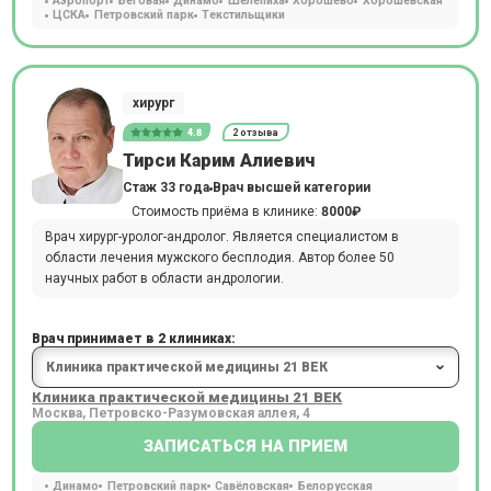
Аэропорт
Беговая
Динамо
Шелепиха
Хорошёво
Хорошёвская
ЦСКА
Петровский парк
Текстильщики
хирург
4.8
2 отзыва
Тирси Карим Алиевич
Стаж 33 года
Врач высшей категории
Стоимость приёма в клинике:
8000₽
Врач хирург-уролог-андролог. Является специалистом в
области лечения мужского бесплодия. Автор более 50
научных работ в области андрологии.
Врач принимает в 2 клиниках:
Клиника практической медицины 21 ВЕК
Москва, Петровско-Разумовская аллея, 4
ЗАПИСАТЬСЯ НА ПРИЕМ
Динамо
Петровский парк
Савёловская
Белорусская