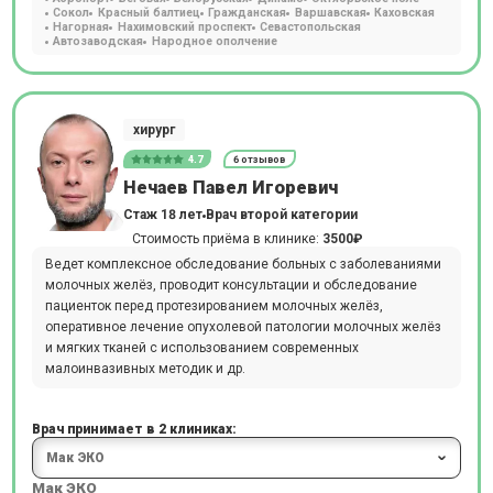
Сокол
Красный балтиец
Гражданская
Варшавская
Каховская
Нагорная
Нахимовский проспект
Севастопольская
Автозаводская
Народное ополчение
хирург
4.7
6 отзывов
Нечаев Павел Игоревич
Стаж 18 лет
Врач второй категории
Стоимость приёма в клинике:
3500₽
Ведет комплексное обследование больных с заболеваниями
молочных желёз, проводит консультации и обследование
пациенток перед протезированием молочных желёз,
оперативное лечение опухолевой патологии молочных желёз
и мягких тканей с использованием современных
малоинвазивных методик и др.
Врач принимает в 2 клиниках:
Мак ЭКО