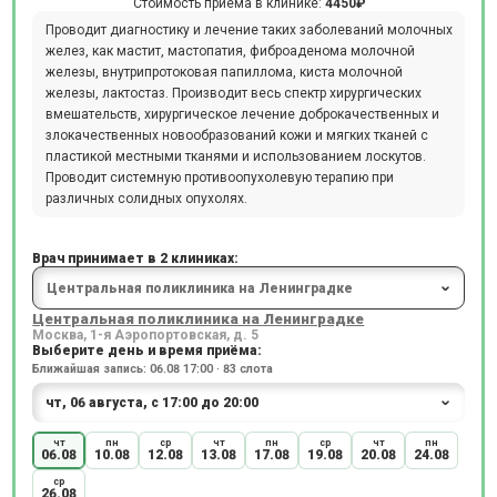
Стоимость приёма в клинике:
4450₽
Проводит диагностику и лечение таких заболеваний молочных
желез, как мастит, мастопатия, фиброаденома молочной
железы, внутрипротоковая папиллома, киста молочной
железы, лактостаз. Производит весь спектр хирургических
вмешательств, хирургическое лечение доброкачественных и
злокачественных новообразований кожи и мягких тканей с
пластикой местными тканями и использованием лоскутов.
Проводит системную противоопухолевую терапию при
различных солидных опухолях.
Врач принимает в 2 клиниках:
Центральная поликлиника на Ленинградке
Москва, 1-я Аэропортовская, д. 5
Выберите день и время приёма:
Ближайшая запись: 06.08 17:00 · 83 слота
чт
пн
ср
чт
пн
ср
чт
пн
06.08
10.08
12.08
13.08
17.08
19.08
20.08
24.08
ср
26.08