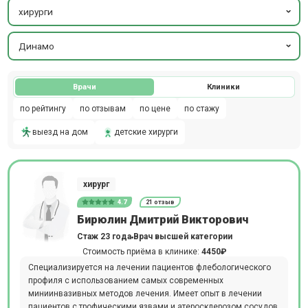
хирурги
Динамо
Врачи
Клиники
по рейтингу
по отзывам
по цене
по стажу
выезд на дом
детские хирурги
хирург
4.7
21 отзыв
Бирюлин Дмитрий Викторович
Стаж 23 года
Врач высшей категории
Стоимость приёма в клинике:
4450₽
Специализируется на лечении пациентов флебологического
профиля с использованием самых современных
миниинвазивных методов лечения. Имеет опыт в лечении
пациентов с трофическими язвами и атеросклерозом сосудов