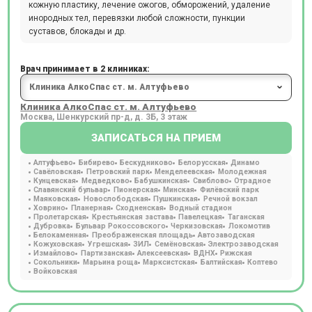
кожную пластику, лечение ожогов, обморожений, удаление
инородных тел, перевязки любой сложности, пункции
суставов, блокады и др.
Врач принимает в 2 клиниках:
Клиника АлкоСпас ст. м. Алтуфьево
Москва, Шенкурский пр-д, д. 3Б, 3 этаж
ЗАПИСАТЬСЯ НА ПРИЕМ
Алтуфьево
Бибирево
Бескудниково
Белорусская
Динамо
Савёловская
Петровский парк
Менделеевская
Молодежная
Кунцевская
Медведково
Бабушкинская
Свиблово
Отрадное
Славянский бульвар
Пионерская
Минская
Филёвский парк
Маяковская
Новослободская
Пушкинская
Речной вокзал
Ховрино
Планерная
Сходненская
Водный стадион
Пролетарская
Крестьянская застава
Павелецкая
Таганская
Дубровка
Бульвар Рокоссовского
Черкизовская
Локомотив
Белокаменная
Преображенская площадь
Автозаводская
Кожуховская
Угрешская
ЗИЛ
Семёновская
Электрозаводская
Измайлово
Партизанская
Алексеевская
ВДНХ
Рижская
Сокольники
Марьина роща
Марксистская
Балтийская
Коптево
Войковская