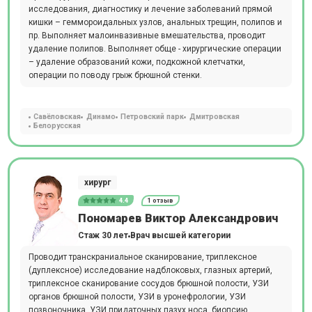
исследования, диагностику и лечение заболеваний прямой
кишки – геммороидальных узлов, анальных трещин, полипов и
пр. Выполняет малоинвазивные вмешательства, проводит
удаление полипов. Выполняет обще - хирургические операции
– удаление образований кожи, подкожной клетчатки,
операции по поводу грыж брюшной стенки.
Савёловская
Динамо
Петровский парк
Дмитровская
Белорусская
хирург
4.4
1 отзыв
Пономарев Виктор Александрович
Стаж 30 лет
Врач высшей категории
Проводит транскраниальное сканирование, триплексное
(дуплексное) исследование надблоковых, глазных артерий,
триплексное сканирование сосудов брюшной полости, УЗИ
органов брюшной полости, УЗИ в уронефрологии, УЗИ
позвоночника, УЗИ придаточных пазух носа, биопсию