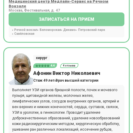
Медицинский центр Медлайн-Сервис на Речном
Вокзале
Москва, Фестивальная, д. 47
ЗАПИСАТЬСЯ НА ПРИЕМ
Речной вокзал
Беломорская
Динамо
Петровский парк
Савёловская
хирург
4.4
4 отзыва
Афонин Виктор Николаевич
Стаж 49 лет
Врач высшей категории
Выполняет УЗИ органов брюшной полости, почек и мочевого
пузыря, щитовидной железы, молочных желез,
лимфатических узлов, сосудов внутренних органов, артерий и
вен верхних и нижних конечностей, сердца, суставов, связок,
УЗИ в урологии, в гинекологии. Проводит удаление
доброкачественных образований, удаление новообразований
кожи радиохирургическим методом, хирургическую обработку,
ушивание ран различных локализаций, иссечение рубцов,