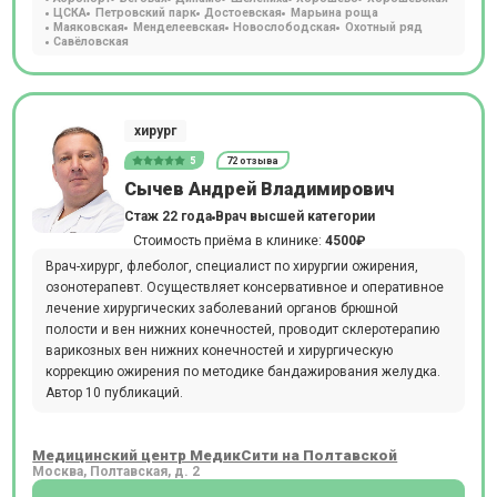
ЦСКА
Петровский парк
Достоевская
Марьина роща
Маяковская
Менделеевская
Новослободская
Охотный ряд
Савёловская
хирург
5
72 отзыва
Сычев Андрей Владимирович
Стаж 22 года
Врач высшей категории
Стоимость приёма в клинике:
4500₽
Врач-хирург, флеболог, специалист по хирургии ожирения,
озонотерапевт. Осуществляет консервативное и оперативное
лечение хирургических заболеваний органов брюшной
полости и вен нижних конечностей, проводит склеротерапию
варикозных вен нижних конечностей и хирургическую
коррекцию ожирения по методике бандажирования желудка.
Автор 10 публикаций.
Медицинский центр МедикСити на Полтавской
Москва, Полтавская, д. 2