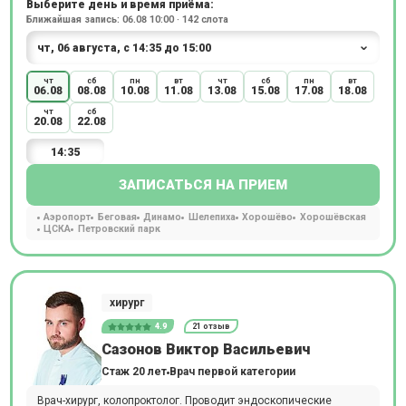
Выберите день и время приёма:
Ближайшая запись: 06.08 10:00 · 142 слота
чт
сб
пн
вт
чт
сб
пн
вт
06.08
08.08
10.08
11.08
13.08
15.08
17.08
18.08
чт
сб
20.08
22.08
14:35
ЗАПИСАТЬСЯ НА ПРИЕМ
Аэропорт
Беговая
Динамо
Шелепиха
Хорошёво
Хорошёвская
ЦСКА
Петровский парк
хирург
4.9
21 отзыв
Сазонов Виктор Васильевич
Стаж 20 лет
Врач первой категории
Врач-хирург, колопроктолог. Проводит эндоскопические