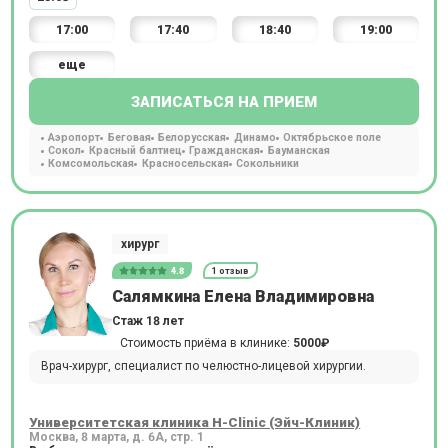
17:00
17:40
18:40
19:00
еще
ЗАПИСАТЬСЯ НА ПРИЕМ
Аэропорт
Беговая
Белорусская
Динамо
Октябрьское поле
Сокол
Красный балтиец
Гражданская
Бауманская
Комсомольская
Красносельская
Сокольники
хирург
4.8
1 отзыв
Салямкина Елена Владимировна
Стаж 18 лет
Стоимость приёма в клинике:
5000₽
Врач-хирург, специалист по челюстно-лицевой хирургии.
Университетская клиника H-Clinic (Эйч-Клиник)
Москва, 8 марта, д. 6А, стр. 1