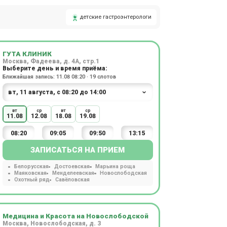
детские гастроэнтерологи
ГУТА КЛИНИК
Москва, Фадеева, д. 4А, стр.1
Выберите день и время приёма:
Ближайшая запись: 11.08 08:20 · 19 слотов
вт
ср
вт
ср
11.08
12.08
18.08
19.08
08:20
09:05
09:50
13:15
ЗАПИСАТЬСЯ НА ПРИЕМ
Белорусская
Достоевская
Марьина роща
Маяковская
Менделеевская
Новослободская
Охотный ряд
Савёловская
Медицина и Красота на Новослободской
Москва, Новослободская, д. 3