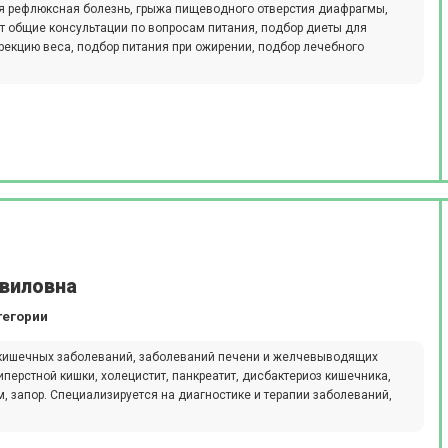
я рефлюксная болезнь, грыжа пищеводного отверстия диафрагмы,
т общие консультации по вопросам питания, подбор диеты для
рекцию веса, подбор питания при ожирении, подбор лечебного
авиловна
тегории
-кишечных заболеваний, заболеваний печени и желчевыводящих
типерстной кишки, холецистит, панкреатит, дисбактериоз кишечника,
зм, запор. Специализируется на диагностике и терапии заболеваний,