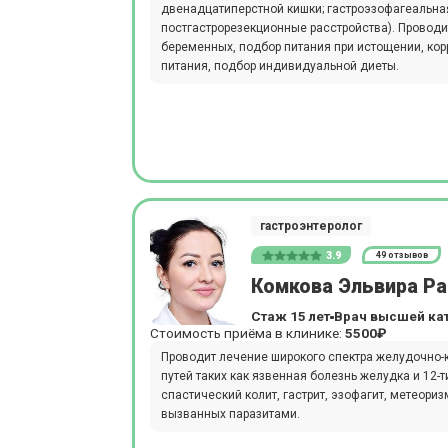
двенадцатиперстной кишки; гастроэзофагеальна
постгастрорезекционные расстройства). Проводи
беременных, подбор питания при истощении, кор
питания, подбор индивидуальной диеты.
гастроэнтеролог
3.9
49 отзывов
Комкова Эльвира Р
Стаж 15 лет
Врач высшей ка
Стоимость приёма в клинике:
5500₽
Проводит лечение широкого спектра желудочно
путей таких как язвенная болезнь желудка и 12-
спастический колит, гастрит, эзофагит, метеори
вызванных паразитами.