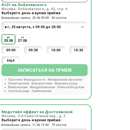
К+31 на Лобачевского
Москва, Лобачевского, д. 42, стр. 4
Выберите день и время приёма:
Ближайшая запись: 25.08 09:00 · 40 слотов
вт
чт
25.08
27.08
09:00
09:30
10:00
10:30
еще
ЗАПИСАТЬСЯ НА ПРИЕМ
Проспект Вернадского
Мичуринский проспект
Новаторская
Белорусская
Марьина роща
Маяковская
Менделеевская
Новослободская
Охотный ряд
Савёловская
Медстайл эффект на Достоевской
Москва, 3-й Самотёчный пер., д. 2
Выберите день и время приёма:
Ближайшая запись: 11.08 13:00 · 79 слотов