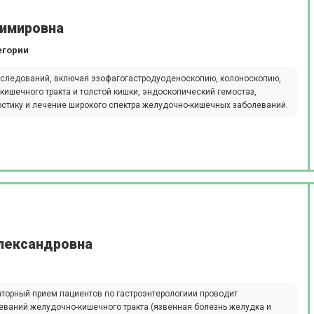
димировна
егории
следований, включая эзофагогастродуоденоскопию, колоноскопию,
ишечного тракта и толстой кишки, эндоскопический гемостаз,
остику и лечение широкого спектра желудочно-кишечных заболеваний.
лександровна
аторный прием пациентов по гастроэнтерологиии проводит
еваний желудочно-кишечного тракта (язвенная болезнь желудка и