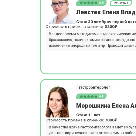
4.9
251 отзыв
Левстек Елена Вла
Стаж 30 лет
Врач первой кат
Стоимость приёма в клинике:
3200₽
Владеет всеми методиками эндоскопических ис
брохоскопию, полипэктомию органов желудочно-к
извлечение инородных тел и пр. Проводит диагн
гастроэнтеролог
4.1
Морошкина Елена А
Стаж 11 лет
Стоимость приёма в клинике:
7000₽
В качестве врача-гастроэнтеролога ведет амбул
диагностику и лечение кислотозависимых забол