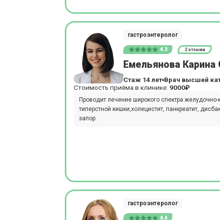
гастроэнтеролог
4.3
2 отзыва
Емельянова Карина 
Стаж 14 лет
Врач высшей ка
Стоимость приёма в клинике:
9000₽
Проводит лечение широкого спектра желудочно-к
типерстной кишки,холецистит, панкреатит, дисбак
запор.
гастроэнтеролог
4.4