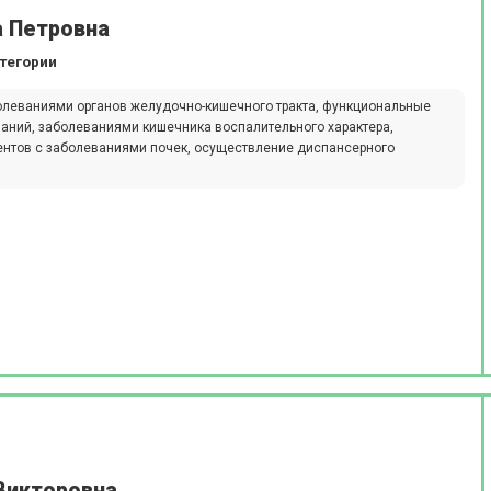
а Петровна
атегории
олеваниями органов желудочно-кишечного тракта, функциональные
аний, заболеваниями кишечника воспалительного характера,
ентов с заболеваниями почек, осуществление диспансерного
Викторовна