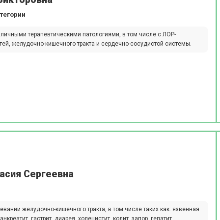
атегории
зличными терапевтическими патологиями, в том числе с ЛОР-
ей, желудочно-кишечного тракта и сердечно-сосудистой системы.
асия Сергеевна
ваний желудочно-кишечного тракта, в том числе таких как: язвенная
креатит, гастрит, диарея, холецистит, колит, запор, гепатит.