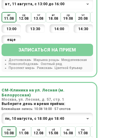
вт
ср
чт
вт
ср
чт
вт
ср
чт
11.08
12.08
13.08
18.08
19.08
20.08
25.08
26.08
27.08
13:00
13:30
14:00
14:30
еще
ЗАПИСАТЬСЯ НА ПРИЕМ
Достоевская
Марьина роща
Менделеевская
Новослободская
Охотный ряд
Проспект мира
Рижская
Цветной бульвар
СМ-Клиника на ул. Лесная (м.
Белорусская)
Москва, ул. Лесная, д. 57, стр. 1
Выберите день и время приёма:
Ближайшая запись: 10.08 18:00 · 57 слотов
пн
вт
ср
сб
вс
пн
вт
ср
пт
10.08
11.08
12.08
15.08
16.08
17.08
18.08
19.08
21.08