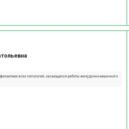
атольевна
рофилактики всех патологий, касающихся работы желудочно-кишечного