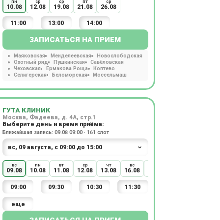
пн
ср
ср
пт
ср
10.08
12.08
19.08
21.08
26.08
11:00
13:00
14:00
ЗАПИСАТЬСЯ НА ПРИЕМ
Маяковская
Менделеевская
Новослободская
Охотный ряд
Пушкинская
Савёловская
Чеховская
Ермакова Роща
Коптево
Селигерская
Беломорская
Моссельмаш
ГУТА КЛИНИК
Москва, Фадеева, д. 4А, стр.1
Выберите день и время приёма:
Ближайшая запись: 09.08 09:00 · 161 слот
вс
пн
вт
ср
чт
вс
пн
вт
ср
09.08
10.08
11.08
12.08
13.08
16.08
17.08
18.08
19.08
09:00
09:30
10:30
11:30
еще