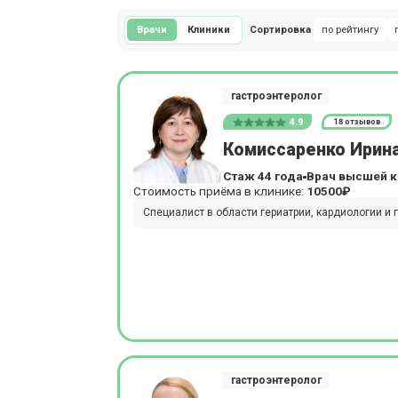
Врачи
Клиники
Сортировка
по рейтингу
гастроэнтеролог
4.9
18 отзывов
Комиссаренко Ирин
Стаж 44 года
Врач высшей к
Стоимость приёма в клинике:
10500₽
Специалист в области гериатрии, кардиологии и 
гастроэнтеролог