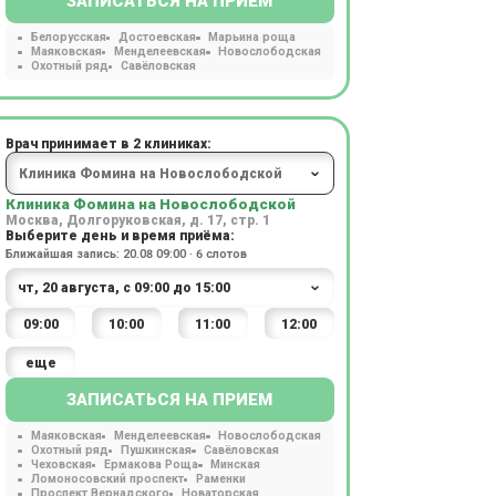
ЗАПИСАТЬСЯ НА ПРИЕМ
Белорусская
Достоевская
Марьина роща
Маяковская
Менделеевская
Новослободская
Охотный ряд
Савёловская
Врач принимает в 2 клиниках:
Клиника Фомина на Новослободской
Москва, Долгоруковская, д. 17, стр. 1
Выберите день и время приёма:
Ближайшая запись: 20.08 09:00 · 6 слотов
09:00
10:00
11:00
12:00
еще
ЗАПИСАТЬСЯ НА ПРИЕМ
Маяковская
Менделеевская
Новослободская
Охотный ряд
Пушкинская
Савёловская
Чеховская
Ермакова Роща
Минская
Ломоносовский проспект
Раменки
Проспект Вернадского
Новаторская