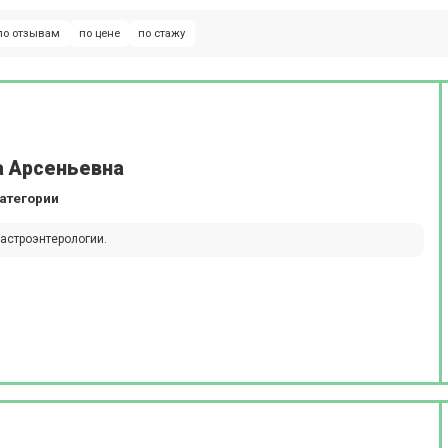
по отзывам
по цене
по стажу
а Арсеньевна
атегории
гастроэнтерологии.