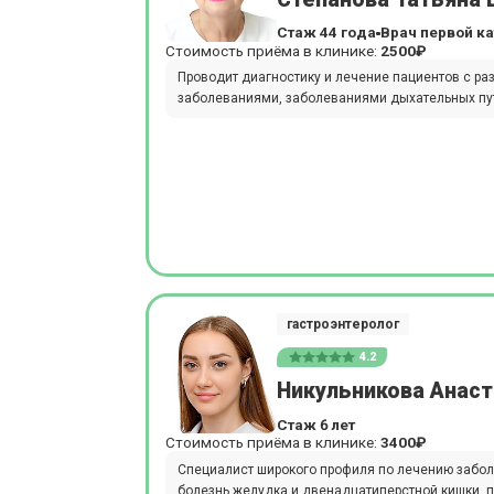
Стаж 44 года
Врач первой к
Стоимость приёма в клинике:
2500₽
Проводит диагностику и лечение пациентов с ра
заболеваниями, заболеваниями дыхательных пут
гастроэнтеролог
4.2
Никульникова Анаст
Стаж 6 лет
Стоимость приёма в клинике:
3400₽
Специалист широкого профиля по лечению заболе
болезнь желудка и двенадцатиперстной кишки, пан