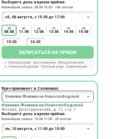
Выберите день и время приёма:
Ближайшая запись: 08.08 15:30 · 146 слотов
сб
вт
ср
чт
пт
сб
вт
ср
чт
08.08
11.08
12.08
13.08
14.08
15.08
18.08
19.08
20.08
15:30
16:30
ЗАПИСАТЬСЯ НА ПРИЕМ
Белорусская
Достоевская
Менделеевская
Новослободская
Охотный ряд
Савёловская
Врач принимает в 2 клиниках:
Клиника Фомина на Новослободской
Москва, Долгоруковская, д. 17, стр. 1
Выберите день и время приёма:
Ближайшая запись: 10.08 11:00 · 20 слотов