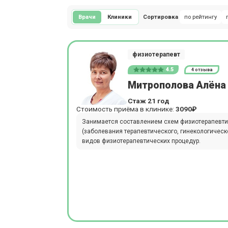
Врачи
Клиники
Сортировка
по рейтингу
физиотерапевт
4.5
4 отзыва
Митрополова Алёна
Стаж 21 год
Стоимость приёма в клинике:
3090₽
Занимается составлением схем физиотерапевт
(заболевания терапевтического, гинекологическ
видов физиотерапевтических процедур.