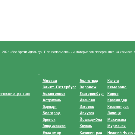
—2026 «Все Врачи Здесь.ру». При использовании материалов гиперссылка на vsevrachiz
у
Москва
Волгоград
Калуга
Санкт-Петербург
Воронеж
Кемерово
тические центры
Архангельск
Екатеринбург
Киров
Астрахань
Иваново
Краснодар
Барнаул
Ижевск
Красноярск
Белгород
Иркутск
Липецк
Брянск
Йошкар-Ола
Махачкала
Владикавказ
Казань
Мурманск
Владимир
Калининград
Нижний Новго