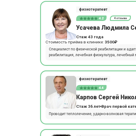
физиотерапевт
4.2
4 отзыва
Усачева Людмила С
Стаж 43 года
Стоимость приёма в клинике:
3500₽
Специалист по физической реабилитации и адапт
реабилитация, лечебная физкультура, лечебный 
физиотерапевт
4.4
Карпов Сергей Нико
Стаж 36 лет
Врач первой кат
Проводит теплолечение, ударно-волновая терапи