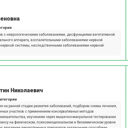
еновна
егории
ов с неврологическими заболеваниями, дисфункциями вегетативной
тельного аппарата, воспалительными заболеваниями нервной
нервной системы, наследственными заболеваниями нервной
тин Николаевич
атегории
 на ранней стадии развития заболеваний, подбором схемы лечения,
нных участков с применением консервативных методов
 вмешательства, изучением через мышечно-мануальное тестирование
алансу на физическом, психоэмоциональном и биохимическом уровне
и: введение лекарственных препаратов различными способами-