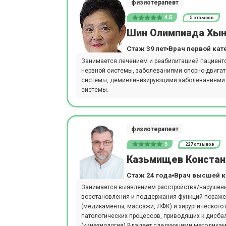
физиотерапевт
4.5
5 отзывов
Шин Олимпиада Хын
Стаж 39 лет
Врач первой кат
Занимается лечением и реабилитацией пациент
нервной системы, заболеваниями опорно-двига
системы, демиелинизирующими заболеваниями 
системы.
физиотерапевт
5
227 отзывов
Казьмищев Констан
Стаж 24 года
Врач высшей к
Занимается выявлением расстройства/нарушения
восстановления и поддержания функций пораже
(медикаменты, массажи, ЛФК) и хирургического
патологических процессов, приводящих к дисб
(кинезиология) Владеет следующими методикам