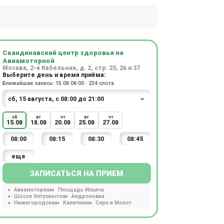
Скандинавский центр здоровья на
Авиамоторной
Москва, 2-я Кабельная, д. 2, стр. 25, 26 и 37
Выберите день и время приёма:
Ближайшая запись: 15.08 08:00 · 234 слота
сб
вт
чт
вт
чт
15.08
18.08
20.08
25.08
27.08
08:00
08:15
08:30
08:45
еще
ЗАПИСАТЬСЯ НА ПРИЕМ
Авиамоторная
Площадь Ильича
Шоссе Энтузиастов
Андроновка
Нижегородская
Калитники
Серп и Молот