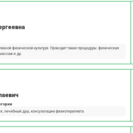
ергеевна
ивной физической культуре. Проводит такие процедуры: физическая
массаж и др.
лаевич
егории
я, лечебный душ, консультацию физиотерапевта.