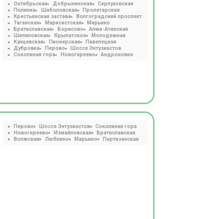
Октябрьская
Добрынинская
Серпуховская
Полянка
Шаболовская
Пролетарская
Крестьянская застава
Волгоградский проспект
Таганская
Марксистская
Марьино
Братиславская
Борисово
Алма-Атинская
Шипиловская
Крылатское
Молодежная
Кунцевская
Пионерская
Павелецкая
Дубровка
Перово
Шоссе Энтузиастов
Соколиная гора
Новогиреево
Андроновка
Перово
Шоссе Энтузиастов
Соколиная гора
Новогиреево
Измайловская
Братиславская
Волжская
Люблино
Марьино
Партизанская