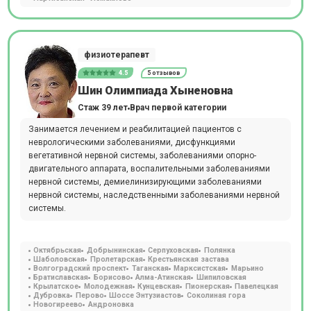
физиотерапевт
4.5
5 отзывов
Шин Олимпиада Хыненовна
Стаж 39 лет
Врач первой категории
Занимается лечением и реабилитацией пациентов с
неврологическими заболеваниями, дисфункциями
вегетативной нервной системы, заболеваниями опорно-
двигательного аппарата, воспалительными заболеваниями
нервной системы, демиелинизирующими заболеваниями
нервной системы, наследственными заболеваниями нервной
системы.
Октябрьская
Добрынинская
Серпуховская
Полянка
Шаболовская
Пролетарская
Крестьянская застава
Волгоградский проспект
Таганская
Марксистская
Марьино
Братиславская
Борисово
Алма-Атинская
Шипиловская
Крылатское
Молодежная
Кунцевская
Пионерская
Павелецкая
Дубровка
Перово
Шоссе Энтузиастов
Соколиная гора
Новогиреево
Андроновка