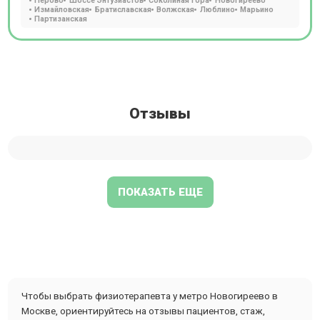
Перово
Шоссе Энтузиастов
Соколиная гора
Новогиреево
Измайловская
Братиславская
Волжская
Люблино
Марьино
Партизанская
Отзывы
ПОКАЗАТЬ ЕЩЕ
Чтобы выбрать физиотерапевта у метро Новогиреево в
Москве, ориентируйтесь на отзывы пациентов, стаж,