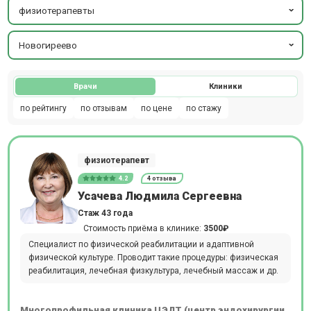
физиотерапевты
Новогиреево
Врачи
Клиники
по рейтингу
по отзывам
по цене
по стажу
физиотерапевт
4.2
4 отзыва
Усачева Людмила Сергеевна
Стаж 43 года
Стоимость приёма в клинике:
3500₽
Специалист по физической реабилитации и адаптивной
физической культуре. Проводит такие процедуры: физическая
реабилитация, лечебная физкультура, лечебный массаж и др.
Многопрофильная клиника ЦЭЛТ (центр эндохирургии