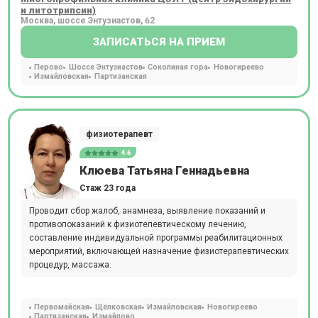
и литотрипсии)
Москва, шоссе Энтузиастов, 62
ЗАПИСАТЬСЯ НА ПРИЕМ
Перово
Шоссе Энтузиастов
Соколиная гора
Новогиреево
Измайловская
Партизанская
физиотерапевт
4.6
Клюева Татьяна Геннадьевна
Стаж 23 года
Проводит сбор жалоб, анамнеза, выявление показаний и
противопоказаний к физиотепевтическому лечению,
составление индивидуальной программы реабилитационных
мероприятий, включающей назначение физиотерапевтических
процедур, массажа.
Первомайская
Щёлковская
Измайловская
Новогиреево
Партизанская
Измайлово