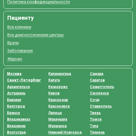
Политика конфиденциальности
Пациенту
Все клиники
Все диагностические центры
Врачи
Заболевания
Журнал
Москва
Калининград
Самара
Санкт-Петербург
Калуга
Саратов
Архангельск
Кемерово
Севастополь
Астрахань
Киров
Смоленск
Барнаул
Краснодар
Сочи
Белгород
Красноярск
Ставрополь
Брянск
Липецк
Тверь
Владикавказ
Махачкала
Томск
Владимир
Мурманск
Тула
Волгоград
Нижний Новгород
Тюмень