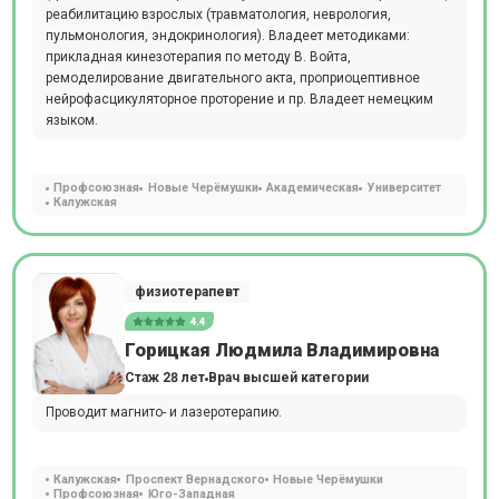
реабилитацию взрослых (травматология, неврология,
пульмонология, эндокринология). Владеет методиками:
прикладная кинезотерапия по методу В. Войта,
ремоделирование двигательного акта, проприоцептивное
нейрофасцикуляторное проторение и пр. Владеет немецким
языком.
Профсоюзная
Новые Черёмушки
Академическая
Университет
Калужская
физиотерапевт
4.4
Горицкая Людмила Владимировна
Стаж 28 лет
Врач высшей категории
Проводит магнито- и лазеротерапию.
Калужская
Проспект Вернадского
Новые Черёмушки
Профсоюзная
Юго-Западная