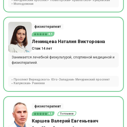
Мичуринский проспект
Новаторская
Крылатское
Кунцевская
Молодежная
физиотерапевт
4.1
Ленинцева Наталия Викторовна
Стаж 14 лет
Занимается лечебной физкультурой, спортивной медициной и
физиотерапией.
Проспект Вернадского
Юго-Западная
Мичуринский проспект
Калужская
Раменки
физиотерапевт
4.5
5 отзывов
Каршев Валерий Евгеньевич