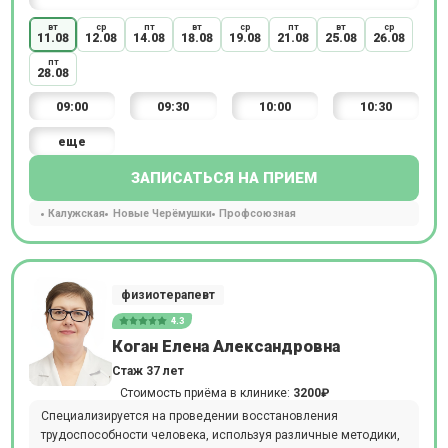
вт
ср
пт
вт
ср
пт
вт
ср
11.08
12.08
14.08
18.08
19.08
21.08
25.08
26.08
пт
28.08
09:00
09:30
10:00
10:30
еще
ЗАПИСАТЬСЯ НА ПРИЕМ
Калужская
Новые Черёмушки
Профсоюзная
физиотерапевт
4.3
Коган Елена Александровна
Стаж 37 лет
Стоимость приёма в клинике:
3200₽
Специализируется на проведении восстановления
трудоспособности человека, используя различные методики,