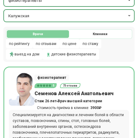
физиотерапевты
Калужская
Врачи
Клиники
по рейтингу
по отзывам
по цене
по стажу
выезд на дом
детские физиотерапевты
физиотерапевт
5
73 отзыва
Семенов Алексей Анатольевич
Стаж 26 лет
Врач высшей категории
Стоимость приёма в клинике:
3900₽
Специализируется на диагностике и лечении болей в области
суставов, позвоночника, спины, стоп, головных болей,
заболеваний внутренних органов, остеохондроза
позвоночника, плечелопаточных периартритов, радикулита,