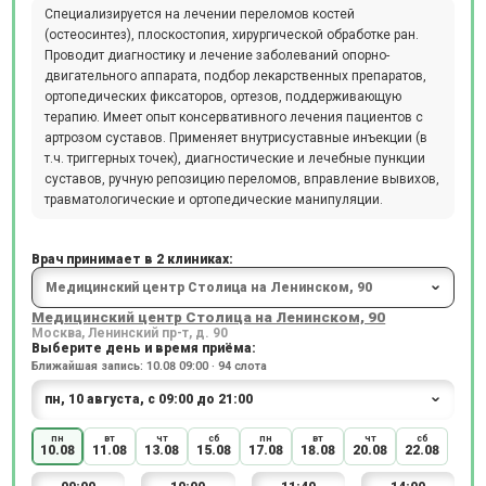
Специализируется на лечении переломов костей
(остеосинтез), плоскостопия, хирургической обработке ран.
Проводит диагностику и лечение заболеваний опорно-
двигательного аппарата, подбор лекарственных препаратов,
ортопедических фиксаторов, ортезов, поддерживающую
терапию. Имеет опыт консервативного лечения пациентов с
артрозом суставов. Применяет внутрисуставные инъекции (в
т.ч. триггерных точек), диагностические и лечебные пункции
суставов, ручную репозицию переломов, вправление вывихов,
травматологические и ортопедические манипуляции.
Врач принимает в 2 клиниках:
Медицинский центр Столица на Ленинском, 90
Москва, Ленинский пр-т, д. 90
Выберите день и время приёма:
Ближайшая запись: 10.08 09:00 · 94 слота
пн
вт
чт
сб
пн
вт
чт
сб
10.08
11.08
13.08
15.08
17.08
18.08
20.08
22.08