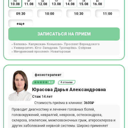
пн
вт
ср
чт
пт
сб
вс
10.08
11.08
12.08
13.08
14.08
15.08
16.08
09:30
10:00
10:30
11:00
еще
ЗАПИСАТЬСЯ НА ПРИЕМ
Беляево
Калужская
Коньково
Проспект Вернадского
Университет
Юго-Западная
Тропарёво
Озёрная
Мичуринский проспект
Новаторская
физиотерапевт
4.2
4 отзыва
Юрасова Дарья Александровна
Стаж 14 лет
Стоимость приёма в клинике:
3600₽
Проводит диагностику и лечение головных болей,
головокружений, невралгий, неврозов, остеохондроза,
склероза, эпилепсии, межпозвоночных грыж, атеросклероза и
других заболеваний нервной системы. Широко применяет