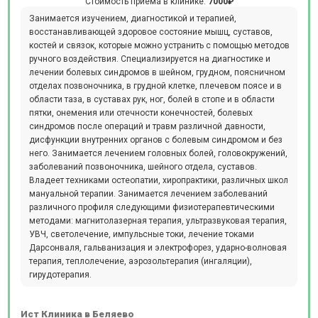
Стоимость приёма в клинике:
7000₽
Занимается изучением, диагностикой и терапией,
восстанавливающей здоровое состояние мышц, суставов,
костей и связок, которые можно устранить с помощью методов
ручного воздействия. Специализируется на диагностике и
лечении болевых синдромов в шейном, грудном, поясничном
отделах позвоночника, в грудной клетке, плечевом поясе и в
области таза, в суставах рук, ног, болей в стопе и в области
пятки, онемения или отечности конечностей, болевых
синдромов после операций и травм различной давности,
дисфункции внутренних органов с болевым синдромом и без
него. Занимается лечением головных болей, головокружений,
заболеваний позвоночника, шейного отдела, суставов.
Владеет техниками остеопатии, хиропрактики, различных школ
мануальной терапии. Занимается лечением заболеваний
различного профиля следующими физиотерапевтическими
методами: магнитолазерная терапия, ультразвуковая терапия,
УВЧ, светолечение, импульсные токи, лечение токами
Дарсонваля, гальванизация и электрофорез, ударно-волновая
терапия, теплолечение, аэрозольтерапия (ингаляции),
гирудотерапия.
Ист Клиника в Беляево