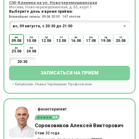
СМ-Клиника на ул. Новочеремушкинская
Москва, Новочеремушкинская, д.65, корп.1
Выберите день и время приёма:
Ближайшая запись: 09.08 20:30 · 147 слотов
вс
пн
ср
чт
вс
пн
ср
чт
09.08
10.08
12.08
13.08
16.08
17.08
19.08
20.08
вс
пн
23.08
24.08
20:30
ЗАПИСАТЬСЯ НА ПРИЕМ
Калужская
Новые Черёмушки
Профсоюзная
физиотерапевт
4.4
Сороковиков Алексей Викторович
Стаж 32 года