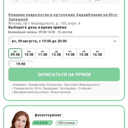
Клиника неврологии и ортопедии ЗдравКлиник на Юго-
Западной
Москва, пр-т Вернадского, д. 105, корп. 4
Выберите день и время приёма:
Ближайшая запись: 09.08 14:00 · 76 слотов
вс
пн
вт
ср
пт
сб
вс
09.08
10.08
11.08
12.08
14.08
15.08
16.08
19:00
ЗАПИСАТЬСЯ НА ПРИЕМ
Беляево
Калужская
Коньково
Проспект Вернадского
Университет
Юго-Западная
Тропарёво
Озёрная
Мичуринский проспект
Новаторская
физиотерапевт
5
429 отзывов