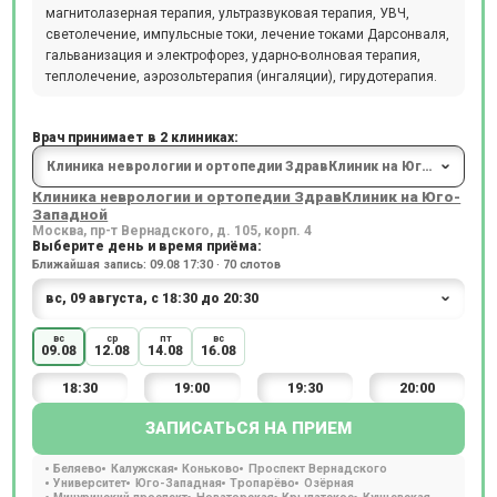
магнитолазерная терапия, ультразвуковая терапия, УВЧ,
светолечение, импульсные токи, лечение токами Дарсонваля,
гальванизация и электрофорез, ударно-волновая терапия,
теплолечение, аэрозольтерапия (ингаляции), гирудотерапия.
Врач принимает в 2 клиниках:
Клиника неврологии и ортопедии ЗдравКлиник на Юго-
Западной
Москва, пр-т Вернадского, д. 105, корп. 4
Выберите день и время приёма:
Ближайшая запись: 09.08 17:30 · 70 слотов
вс
ср
пт
вс
09.08
12.08
14.08
16.08
18:30
19:00
19:30
20:00
ЗАПИСАТЬСЯ НА ПРИЕМ
Беляево
Калужская
Коньково
Проспект Вернадского
Университет
Юго-Западная
Тропарёво
Озёрная