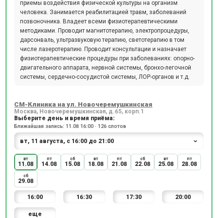
приемы воздействия физической культуры на организм
человека. Занимается реабилитацией травм, заболеваний
позвоночника. Владеет всеми физиотерапевтическими
методиками. Проводит магнитотерапию, электропроцедуры,
дарсонваль, ультразвуковую терапию, светотерапию в том
числе лазеротерапию. Проводит консультации и назначает
физиотерапевтические процедуры при заболеваниях: опорно-
двигательного аппарата, нервной системы, бронхо-легочной
системы, сердечно-сосудистой системы, ЛОР-органов и т.д.
СМ-Клиника на ул. Новочеремушкинская
Москва, Новочеремушкинская, д.65, корп.1
Выберите день и время приёма:
Ближайшая запись: 11.08 16:00 · 126 слотов
вт
пт
сб
вт
пт
сб
вт
пт
11.08
14.08
15.08
18.08
21.08
22.08
25.08
28.08
сб
29.08
16:00
16:30
17:30
20:00
еще