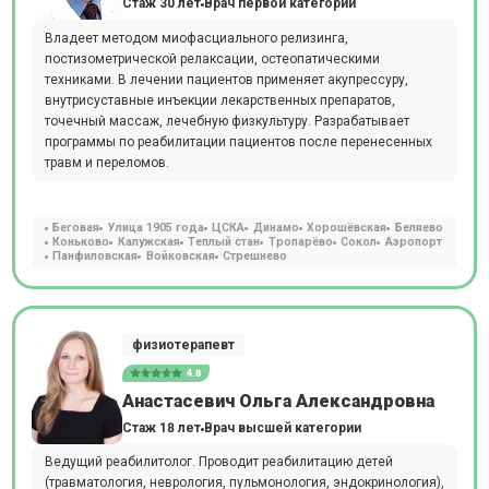
Стаж 30 лет
Врач первой категории
Владеет методом миофасциального релизинга,
постизометрической релаксации, остеопатическими
техниками. В лечении пациентов применяет акупрессуру,
внутрисуставные инъекции лекарственных препаратов,
точечный массаж, лечебную физкультуру. Разрабатывает
программы по реабилитации пациентов после перенесенных
травм и переломов.
Беговая
Улица 1905 года
ЦСКА
Динамо
Хорошёвская
Беляево
Коньково
Калужская
Теплый стан
Тропарёво
Сокол
Аэропорт
Панфиловская
Войковская
Стрешнево
физиотерапевт
4.8
Анастасевич Ольга Александровна
Стаж 18 лет
Врач высшей категории
Ведущий реабилитолог. Проводит реабилитацию детей
(травматология, неврология, пульмонология, эндокринология),