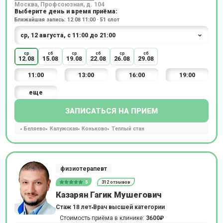
Москва, Профсоюзная, д. 104
Выберите день и время приёма:
Ближайшая запись: 12.08 11:00 · 51 слот
ср
сб
ср
сб
ср
сб
12.08
15.08
19.08
22.08
26.08
29.08
11:00
13:00
16:00
19:00
еще
ЗАПИСАТЬСЯ НА ПРИЕМ
Беляево
Калужская
Коньково
Теплый стан
физиотерапевт
5
312 отзывов
Казарян Гагик Мушегович
Стаж 18 лет
Врач высшей категории
Стоимость приёма в клинике:
3600₽