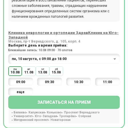
реабилитации и восстановлении пациентов, перенесших
сложные заболевания, травмы, страдающих нарушением
функционирования определенных систем организма или с
наличием врожденных патологий развития.
Клиника неврологии и ортопедии ЗдравКлиник на Юго-
Западной
Москва, пр-т Вернадского, д. 105, корп. 4
Выберите день и время приёма:
Ближайшая запись: 10.08 09:00 · 70 слотов
пн
вт
чт
сб
10.08
11.08
13.08
15.08
09:00
09:30
10:30
11:00
еще
ЗАПИСАТЬСЯ НА ПРИЕМ
Беляево
Калужская
Коньково
Проспект Вернадского
Университет
Юго-Западная
Тропарёво
Озёрная
Мичуринский проспект
Новаторская