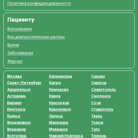
Политика конфиденциальности
Пациенту
Все клиники
Все диагностические центры
Врачи
Заболевания
Журнал
Москва
Калининград
Самара
Санкт-Петербург
Калуга
Саратов
Архангельск
Кемерово
Севастополь
Астрахань
Киров
Смоленск
Барнаул
Краснодар
Сочи
Белгород
Красноярск
Ставрополь
Брянск
Липецк
Тверь
Владикавказ
Махачкала
Томск
Владимир
Мурманск
Тула
Волгоград
Нижний Новгород
Тюмень