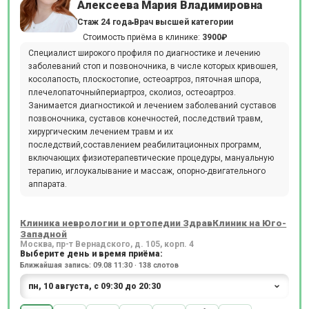
Алексеева Мария Владимировна
Стаж 24 года
Врач высшей категории
Стоимость приёма в клинике:
3900₽
Специалист широкого профиля по диагностике и лечению
заболеваний стоп и позвоночника, в числе которых кривошея,
косолапость, плоскостопие, остеоартроз, пяточная шпора,
плечелопаточныйпериартроз, сколиоз, остеоартроз.
Занимается диагностикой и лечением заболеваний суставов
позвоночника, суставов конечностей, последствий травм,
хирургическим лечением травм и их
последствий,составлением реабилитационных программ,
включающих физиотерапевтические процедуры, мануальную
терапию, иглоукалывание и массаж, опорно-двигательного
аппарата.
Клиника неврологии и ортопедии ЗдравКлиник на Юго-
Западной
Москва, пр-т Вернадского, д. 105, корп. 4
Выберите день и время приёма:
Ближайшая запись: 09.08 11:30 · 138 слотов