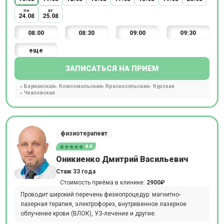
пн
вт
24.08
25.08
08:00
08:30
09:00
09:30
еще
ЗАПИСАТЬСЯ НА ПРИЕМ
Бауманская
Комсомольская
Красносельская
Курская
Чкаловская
физиотерапевт
4.4
Оникиенко Дмитрий Васильевич
Стаж 33 года
Стоимость приёма в клинике:
2900₽
Проводит широкий перечень физиопроцедур: магнитно-
лазерная терапия, электрофорез, внутривенное лазерное
облучение крови (ВЛОК), УЗ-лечение и другие.