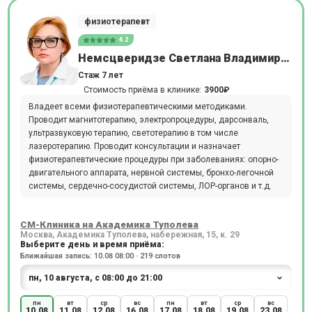
физиотерапевт
4.2
Немсцверидзе Светлана Владимировна
Стаж 7 лет
Стоимость приёма в клинике:
3900₽
Владеет всеми физиотерапевтическими методиками.
Проводит магнитотерапию, электропроцедуры, дарсонваль,
ультразвуковую терапию, светотерапию в том числе
лазеротерапию. Проводит консультации и назначает
физиотерапевтические процедуры при заболеваниях: опорно-
двигательного аппарата, нервной системы, бронхо-легочной
системы, сердечно-сосудистой системы, ЛОР-органов и т.д.
СМ-Клиника на Академика Туполева
Москва, Академика Туполева, набережная, 15, к. 29
Выберите день и время приёма:
Ближайшая запись: 10.08 08:00 · 219 слотов
пн
вт
ср
вс
пн
вт
ср
вс
10.08
11.08
12.08
16.08
17.08
18.08
19.08
23.08