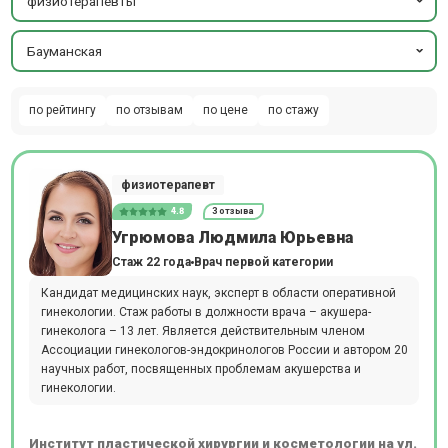
физиотерапевты
Бауманская
по рейтингу
по отзывам
по цене
по стажу
физиотерапевт
4.8
3 отзыва
Угрюмова Людмила Юрьевна
Стаж 22 года
Врач первой категории
Кандидат медицинских наук, эксперт в области оперативной
гинекологии. Стаж работы в должности врача – акушера-
гинеколога – 13 лет. Является действительным членом
Ассоциации гинекологов-эндокринологов России и автором 20
научных работ, посвященных проблемам акушерства и
гинекологии.
Институт пластической хирургии и косметологии на ул.