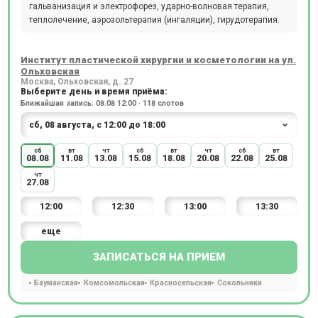
гальванизация и электрофорез, ударно-волновая терапия,
теплолечение, аэрозольтерапия (ингаляции), гирудотерапия.
Институт пластической хирургии и косметологии на ул.
Ольховская
Москва, Ольховская, д. 27
Выберите день и время приёма:
Ближайшая запись: 08.08 12:00 · 118 слотов
сб
вт
чт
сб
вт
чт
сб
вт
08.08
11.08
13.08
15.08
18.08
20.08
22.08
25.08
чт
27.08
12:00
12:30
13:00
13:30
еще
ЗАПИСАТЬСЯ НА ПРИЕМ
Бауманская
Комсомольская
Красносельская
Сокольники