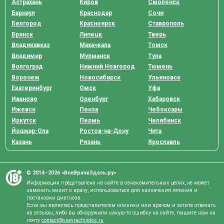
Астрахань
Киров
Смоленск
Барнаул
Краснодар
Сочи
Белгород
Красноярск
Ставрополь
Брянск
Липецк
Тверь
Владикавказ
Махачкала
Томск
Владимир
Мурманск
Тула
Волгоград
Нижний Новгород
Тюмень
Воронеж
Новосибирск
Ульяновск
Екатеринбург
Омск
Уфа
Иваново
Оренбург
Хабаровск
Ижевск
Пенза
Чебоксары
Иркутск
Пермь
Челябинск
Йошкар-Ола
Ростов-на-Дону
Чита
Казань
Рязань
Ярославль
© 2014–2026 «ВсеВрачиЗдесь.ру»
Информация представлена на сайте в ознакомительных целях, не может
заменить визит к врачу, использоваться для назначения лечения и
постановки диагноза.
Если вы являетесь представителем клиники или врачом и хотите отвечать
на отзывы, либо вы обнаружили какую-то ошибку на сайте, пишите нам на
почту
contact@vsevrachizdes.ru