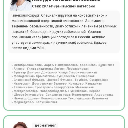
Стаж 29 лет
Врач высшей категории
Гинеколог-хирург. Специализируется на консервативной и
малоинвазивной оперативной гинекологии. Занимается
ведением беременности, диагностикой и лечением различных
патологий, бесплодия и других заболеваний. Уровень
повышения квалификации проходила в России. Активно
участвует в семинарах и научных конференциях. Владеет
всеми видами УЗИ.
Октябрьское поле
Зорге
Панфиловская
Хорошёво
Щукинская
Аннино
Улица академика Янгеля
Лесопарковая
Бульвар Дмитрия Донского
Улица Старокачаловская
Молодежная
Крылатское
Кунцевская
Пионерская
Славянский бульвар
Цветной бульвар
Трубная
Сухаревская
Чеховская
Достоевская
Беляево
Коньково
Калужская
Теплый стан
Тропарёво
Белорусская
Маяковская
Менделеевская
Новослободская
Пушкинская
Перово
Шоссе Энтузиастов
Соколиная гора
Новогиреево
Андроновка
Нижегородская
Новохохловская
Текстильщики
Кузьминки
Медведково
Бабушкинская
дерматолог