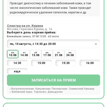
Проводит диагностику и лечение заболеваний кожи, в том
числе онкологических заболеваний кожи. Также проводит
радиохирургическое удаление папиллом, кератом и др.
Спектра на ул. Курина
Москва, Герасима Курина, д. 16
Выберите день и время приёма:
Ближайшая запись: 07.08 12:30 · 62 слота
пн
пт
сб
пн
пт
пн
10.08
14.08
15.08
17.08
21.08
24.08
14:30
15:00
15:30
16:00
еще
ЗАПИСАТЬСЯ НА ПРИЕМ
Багратионовская
Кунцевская
Пионерская
Славянский бульвар
Филёвский парк
Терехово
Давыдково