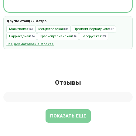
Другие станции метро
Маяковская
Менделеевская
Проспект Вернадского
161
138
137
Баррикадная
Краснопресненская
Белорусская
134
128
125
Все дерматологи в Москве
Отзывы
ПОКАЗАТЬ ЕЩЕ