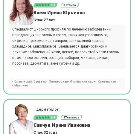
4.3
3 отзыва
Каем Ирина Юрьевна
Стаж 27 лет
Специалист широкого профиля по лечению заболеваний,
передающихся половым путем, таких как уреаплазмоз,
сифилис, трихомониаз, гонорея, генитальный герпес,
хламидиоз, микоплазмоз. Занимается диагностикой и
лечение заболеваний кожи, ногтей, волосистой части головы,
в том числе экземы, розацеа, себорея, микозов, лишая,
псориаза, дерматита, акне (угрей) и др.
Славянский бульвар
Пионерская
Филёвский парк
Кунцевская
Минская
дерматолог
4.4
27 отзывов
Савчук Ирина Ивановна
Стаж 32 года