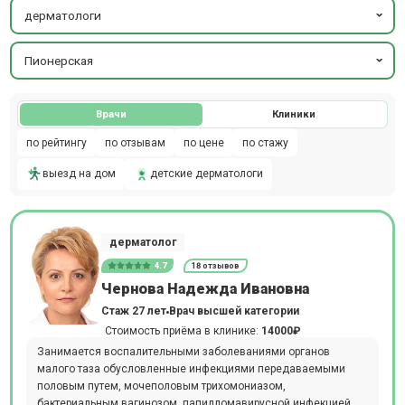
дерматологи
Пионерская
Врачи
Клиники
по рейтингу
по отзывам
по цене
по стажу
выезд на дом
детские дерматологи
дерматолог
4.7
18 отзывов
Чернова Надежда Ивановна
Стаж 27 лет
Врач высшей категории
Стоимость приёма в клинике:
14000₽
Занимается воспалительными заболеваниями органов
малого таза обусловленные инфекциями передаваемыми
половым путем, мочеполовым трихомониазом,
бактериальным вагинозом, папилломавирусной инфекцией,