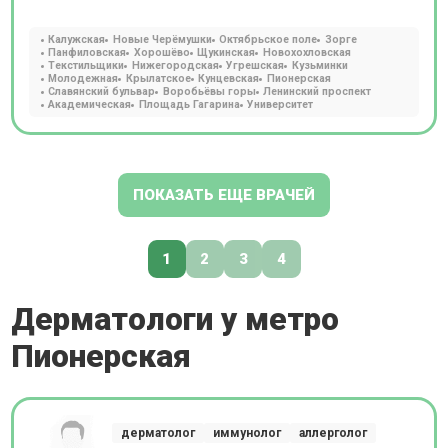
Калужская
Новые Черёмушки
Октябрьское поле
Зорге
Панфиловская
Хорошёво
Щукинская
Новохохловская
Текстильщики
Нижегородская
Угрешская
Кузьминки
Молодежная
Крылатское
Кунцевская
Пионерская
Славянский бульвар
Воробьёвы горы
Ленинский проспект
Академическая
Площадь Гагарина
Университет
ПОКАЗАТЬ ЕЩЕ ВРАЧЕЙ
1
2
3
4
Дерматологи у метро
Пионерская
дерматолог
иммунолог
аллерголог