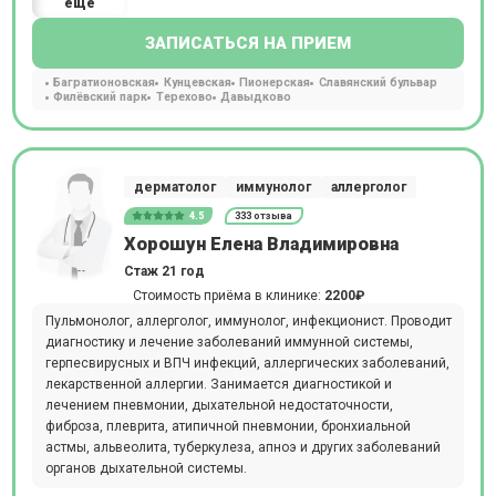
еще
ЗАПИСАТЬСЯ НА ПРИЕМ
Багратионовская
Кунцевская
Пионерская
Славянский бульвар
Филёвский парк
Терехово
Давыдково
дерматолог
иммунолог
аллерголог
4.5
333 отзыва
Хорошун Елена Владимировна
Стаж 21 год
Стоимость приёма в клинике:
2200₽
Пульмонолог, аллерголог, иммунолог, инфекционист. Проводит
диагностику и лечение заболеваний иммунной системы,
герпесвирусных и ВПЧ инфекций, аллергических заболеваний,
лекарственной аллергии. Занимается диагностикой и
лечением пневмонии, дыхательной недостаточности,
фиброза, плеврита, атипичной пневмонии, бронхиальной
астмы, альвеолита, туберкулеза, апноэ и других заболеваний
органов дыхательной системы.