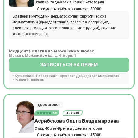
Стаж 32 года
Врач высшей категории
Стоимость приёма в клинике:
3000₽
Владение методами дерматоскопии, хирургической
дерматологии (криодеструкция, лазерная деструкция,
электрокоагуляция, радиоволновая деструкция), лечение
тяжелых форм акне.
Медцентр Элегия на Можайском шоссе
Москва, Можайское ш., д. 4, корп. 1
ЗАПИСАТЬСЯ НА ПРИЕМ
Кунцевская
Пионерская
Терехово
Давыдково
Аминьевская
Рабочий Посёлок
дерматолог
4.8
131 отзыв
Асрибекова Ольга Владимировна
Стаж 40 лет
Врач высшей категории
Стоимость приёма в клинике:
4500₽