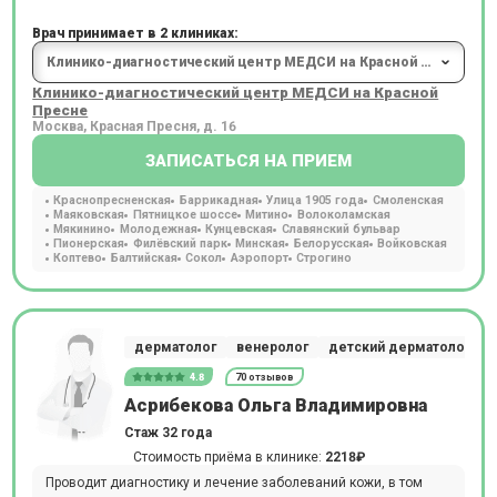
Врач принимает в 2 клиниках:
Клинико-диагностический центр МЕДСИ на Красной
Пресне
Москва, Красная Пресня, д. 16
ЗАПИСАТЬСЯ НА ПРИЕМ
Краснопресненская
Баррикадная
Улица 1905 года
Смоленская
Маяковская
Пятницкое шоссе
Митино
Волоколамская
Мякинино
Молодежная
Кунцевская
Славянский бульвар
Пионерская
Филёвский парк
Минская
Белорусская
Войковская
Коптево
Балтийская
Сокол
Аэропорт
Строгино
дерматолог
венеролог
детский дерматолог
4.8
70 отзывов
Асрибекова Ольга Владимировна
Стаж 32 года
Стоимость приёма в клинике:
2218₽
Проводит диагностику и лечение заболеваний кожи, в том