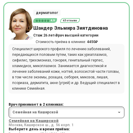
дерматолог
4.9
63 отзыва
Шандер Эльмира Зиятдиновна
Стаж 26 лет
Врач высшей категории
Стоимость приёма в клинике:
4450₽
Специалист широкого профиля по лечению заболеваний,
передающихся половым путем, таких как уреаплазмоз,
сифилис, трихомониаз, гонорея, генитальный герпес,
хламидиоз, микоплазмоз. Занимается диагностикой и
лечение заболеваний кожи, ногтей, волосистой части головы,
в том числе экземы, розацеа, себорея, микозов, лишая,
псориаза, дерматита, акне (угрей) и др. Ведущий специалист в
клинике Семейная.
Врач принимает в 2 клиниках:
Семейная на Каширской
Москва, Каширское ш., д. 56 корп. 1
Выберите день и время приёма: