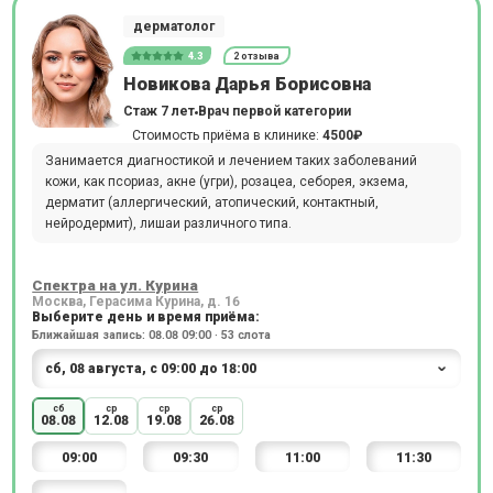
дерматолог
4.3
2 отзыва
Новикова Дарья Борисовна
Стаж 7 лет
Врач первой категории
Стоимость приёма в клинике:
4500₽
Занимается диагностикой и лечением таких заболеваний
кожи, как псориаз, акне (угри), розацеа, себорея, экзема,
дерматит (аллергический, атопический, контактный,
нейродермит), лишаи различного типа.
Спектра на ул. Курина
Москва, Герасима Курина, д. 16
Выберите день и время приёма:
Ближайшая запись: 08.08 09:00 · 53 слота
сб
ср
ср
ср
08.08
12.08
19.08
26.08
09:00
09:30
11:00
11:30