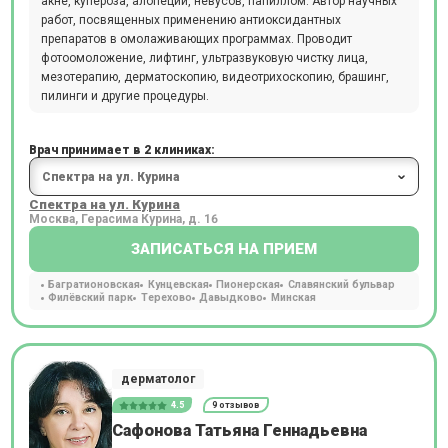
акне, купероза, алопеции, невусов, папиллом. Автор научных
работ, посвященных применению антиоксидантных
препаратов в омолаживающих программах. Проводит
фотоомоложение, лифтинг, ультразвуковую чистку лица,
мезотерапию, дерматоскопию, видеотрихоскопию, брашинг,
пилинги и другие процедуры.
Врач принимает в 2 клиниках:
Спектра на ул. Курина
Москва, Герасима Курина, д. 16
ЗАПИСАТЬСЯ НА ПРИЕМ
Багратионовская
Кунцевская
Пионерская
Славянский бульвар
Филёвский парк
Терехово
Давыдково
Минская
дерматолог
4.5
9 отзывов
Сафонова Татьяна Геннадьевна