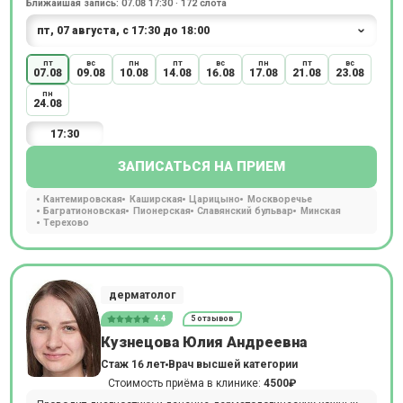
Ближайшая запись: 07.08 17:30 · 172 слота
пт
вс
пн
пт
вс
пн
пт
вс
07.08
09.08
10.08
14.08
16.08
17.08
21.08
23.08
пн
24.08
17:30
ЗАПИСАТЬСЯ НА ПРИЕМ
Кантемировская
Каширская
Царицыно
Москворечье
Багратионовская
Пионерская
Славянский бульвар
Минская
Терехово
дерматолог
4.4
5 отзывов
Кузнецова Юлия Андреевна
Стаж 16 лет
Врач высшей категории
Стоимость приёма в клинике:
4500₽