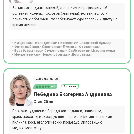
Занимается диагностикой, лечением и профилактикой
болезней кожных покровов (эпителия), ногтей, волос и
слизистых оболочек. Разрабатывает курс терапии и диету на
время лечения.
Кунцевская
Молодежная
Пионерская
Славянский бульвар
Филёвский парк
Спортивная
Лужники
Фрунзенская
Воробьёвы горы
Студенческая
Савёловская
Марьина роща
Менделеевская
Новослободская
Достоевская
дерматолог
4.6
3 отзыва
Лебедева Екатерина Андреевна
Стаж 25 лет
Проводит удаление бородавок, родинок, папиллом,
криомассаж, криодеструкцию, плазмолифитинг, все виды
пилинга, косметологических процедур, липосакцию
медикаментозную.