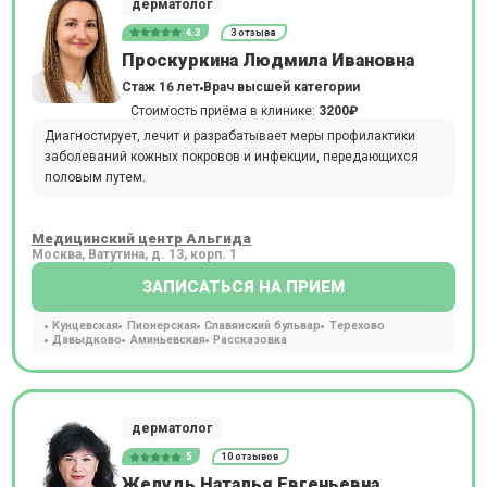
дерматолог
4.3
3 отзыва
Проскуркина Людмила Ивановна
Стаж 16 лет
Врач высшей категории
Стоимость приёма в клинике:
3200₽
Диагностирует, лечит и разрабатывает меры профилактики
заболеваний кожных покровов и инфекции, передающихся
половым путем.
Медицинский центр Альгида
Москва, Ватутина, д. 13, корп. 1
ЗАПИСАТЬСЯ НА ПРИЕМ
Кунцевская
Пионерская
Славянский бульвар
Терехово
Давыдково
Аминьевская
Рассказовка
дерматолог
5
10 отзывов
Желудь Наталья Евгеньевна