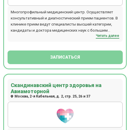
Многопрофильный медицинский центр. Осуществляет
консультативный и диагностический прием пациентов. В
клинике прием ведут специалисты высшей категории,
кандидаты и доктора медицинских наук с большим
Читать далее
опытом. Прием проводится по предварительной записи.
Центр располагается в шаговой доступности от м.
курская/чкаловская, ул. Подсосенский переулок 17. Для
пациентов доступна точная диагностика на новейшем
ЗАПИСАТЬСЯ
,современном оборудовании: все виды МРТ-
исследований проводят на томографе Philips закрытого
типа 1,5 тесла с шагом 1 мм. Заключение МРТ выдается в
течение 1часа.Все виды КТ проводится на полуоткрытом
Скандинавский центр здоровья на
томографе Toshiba ,128 срезов , узи, рентгенография,
Авиамоторной
функциональная диагностика, ЭКГ, Эхо-КГ и др,
Москва, 2-я Кабельная, д. 2, стр. 25, 26 и 37
гастроскопия, колоноскопия.