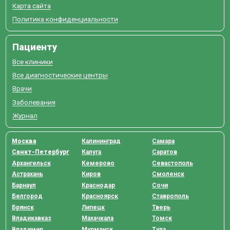
Карта сайта
Политика конфиденциальности
Пациенту
Все клиники
Все диагностические центры
Врачи
Заболевания
Журнал
Москва
Калининград
Самара
Санкт-Петербург
Калуга
Саратов
Архангельск
Кемерово
Севастополь
Астрахань
Киров
Смоленск
Барнаул
Краснодар
Сочи
Белгород
Красноярск
Ставрополь
Брянск
Липецк
Тверь
Владикавказ
Махачкала
Томск
Владимир
Мурманск
Тула