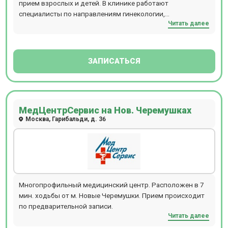
эндоскопической аппаратуре PENTAX с выводом
прием взрослых и детей. В клинике работают
увеличенного изображения на экран монитора, доступно
специалисты по направлениям гинекологии,
Читать далее
проведение исследований под наркозом. Расположен в
кардиологии, дерматологии, косметологии, неврологии,
10 мин. ходьбы от м. Авиамоторная. Прием
стоматологии, терапия, ультразвуковой диагностики
осуществляется по предварительной записи. Есть
(УЗИ), отоларингологии, эндокринологии,
бесплатная парковка для пациентов.
гастроэнтерологии, медицинского массажа и т.д. Прием
ЗАПИСАТЬСЯ
проводится по предварительной записи.
МедЦентрСервис на Нов. Черемушках
Москва, Гарибальди, д. 36
Многопрофильный медицинский центр. Расположен в 7
мин. ходьбы от м. Новые Черемушки. Прием происходит
по предварительной записи.
Читать далее