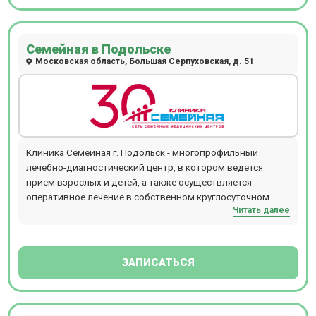
Семейная в Подольске
Московская область, Большая Серпуховская, д. 51
Клиника Семейная г. Подольск - многопрофильный
лечебно-диагностический центр, в котором ведется
прием взрослых и детей, а также осуществляется
оперативное лечение в собственном круглосуточном
Читать далее
стационаре. Амбулаторное отделение включает в себя
широкий спектр услуг по следующим направлениям:
эндокринология, хирургия, гинекология, урология,
физиотерапия, травматология и ортопедия, терапия,
ЗАПИСАТЬСЯ
проктология, маммология, неврология,
гастроэнтерология, физиотерапия и т.д. Материальная
база стационара оснащена операционными блоками, где
представлены: лазерная установка, аппаратура для