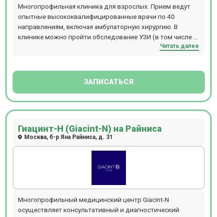
Многопрофильная клиника для взрослых. Прием ведут
опытные высококвалифицированные врачи по 40
направлениям, включая амбулаторную хирургию. В
клинике можно пройти обследование УЗИ (в том числе с
Читать далее
эластографией), ДС (дуплексное сканирование), КТ,
МСКТ, МРТ, денситометрию, рентген, а также
эндоскопические исследования и функциональную
диагностику. КТ-обследования проводятся на
ЗАПИСАТЬСЯ
мультисрезовом томографе TOSHIBA Prime Aquilion 160
(максимальный вес пациента - 160 кг). МРТ-диагностика
проводится на аппаратах закрытого типа Siemens
Magnetom Aera 1.5T (диаметр кольца 70см, длина - 145
Гиацинт-Н (Giacint-N) на Райниса
см, максимальный вес пациента - 160кг) и Canon Vantage
Москва, б-р Яна Райниса, д. 31
Elan 1.5T (диаметр кольца 63 см, длина - 145см,
максимальный вес пациента 120 кг). В центре есть
возможность пройти обследования с
контрастированием, проводится МРТ и КТ диагностика
сердца. Доступен полный спектр услуг по
функциональной диагностике, включая велоэргометрию,
суточное мониторирование АД и ЭКГ, ЭхоКГ и другие.
Многопрофильный медицинский центр Giacint-N
Эндоскопические исследования проводятся на видео-
осуществляет консультативный и диагностический