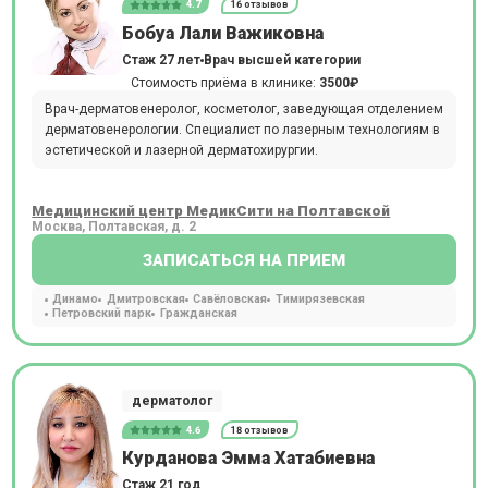
4.7
16 отзывов
Бобуа Лали Важиковна
Стаж 27 лет
Врач высшей категории
Стоимость приёма в клинике:
3500₽
Врач-дерматовенеролог, косметолог, заведующая отделением
дерматовенерологии. Специалист по лазерным технологиям в
эстетической и лазерной дерматохирургии.
Медицинский центр МедикСити на Полтавской
Москва, Полтавская, д. 2
ЗАПИСАТЬСЯ НА ПРИЕМ
Динамо
Дмитровская
Савёловская
Тимирязевская
Петровский парк
Гражданская
дерматолог
4.6
18 отзывов
Курданова Эмма Хатабиевна
Стаж 21 год