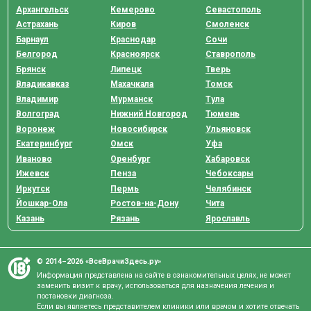
Архангельск
Кемерово
Севастополь
Астрахань
Киров
Смоленск
Барнаул
Краснодар
Сочи
Белгород
Красноярск
Ставрополь
Брянск
Липецк
Тверь
Владикавказ
Махачкала
Томск
Владимир
Мурманск
Тула
Волгоград
Нижний Новгород
Тюмень
Воронеж
Новосибирск
Ульяновск
Екатеринбург
Омск
Уфа
Иваново
Оренбург
Хабаровск
Ижевск
Пенза
Чебоксары
Иркутск
Пермь
Челябинск
Йошкар-Ола
Ростов-на-Дону
Чита
Казань
Рязань
Ярославль
© 2014–2026 «ВсеВрачиЗдесь.ру»
Информация представлена на сайте в ознакомительных целях, не может
заменить визит к врачу, использоваться для назначения лечения и
постановки диагноза.
Если вы являетесь представителем клиники или врачом и хотите отвечать