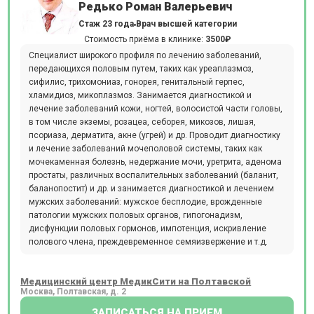
Редько Роман Валерьевич
Стаж 23 года
Врач высшей категории
Стоимость приёма в клинике:
3500₽
Специалист широкого профиля по лечению заболеваний,
передающихся половым путем, таких как уреаплазмоз,
сифилис, трихомониаз, гонорея, генитальный герпес,
хламидиоз, микоплазмоз. Занимается диагностикой и
лечение заболеваний кожи, ногтей, волосистой части головы,
в том числе экземы, розацеа, себорея, микозов, лишая,
псориаза, дерматита, акне (угрей) и др. Проводит диагностику
и лечение заболеваний мочеполовой системы, таких как
мочекаменная болезнь, недержание мочи, уретрита, аденома
простаты, различных воспалительных заболеваний (баланит,
баланопостит) и др. и занимается диагностикой и лечением
мужских заболеваний: мужское бесплодие, врожденные
патологии мужских половых органов, гипогонадизм,
дисфункции половых гормонов, импотенция, искривление
полового члена, преждевременное семяизвержение и т.д.
Медицинский центр МедикСити на Полтавской
Москва, Полтавская, д. 2
ЗАПИСАТЬСЯ НА ПРИЕМ