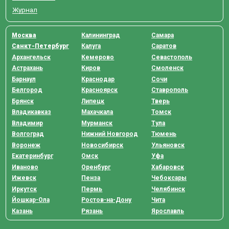
Журнал
Москва
Калининград
Самара
Санкт-Петербург
Калуга
Саратов
Архангельск
Кемерово
Севастополь
Астрахань
Киров
Смоленск
Барнаул
Краснодар
Сочи
Белгород
Красноярск
Ставрополь
Брянск
Липецк
Тверь
Владикавказ
Махачкала
Томск
Владимир
Мурманск
Тула
Волгоград
Нижний Новгород
Тюмень
Воронеж
Новосибирск
Ульяновск
Екатеринбург
Омск
Уфа
Иваново
Оренбург
Хабаровск
Ижевск
Пенза
Чебоксары
Иркутск
Пермь
Челябинск
Йошкар-Ола
Ростов-на-Дону
Чита
Казань
Рязань
Ярославль