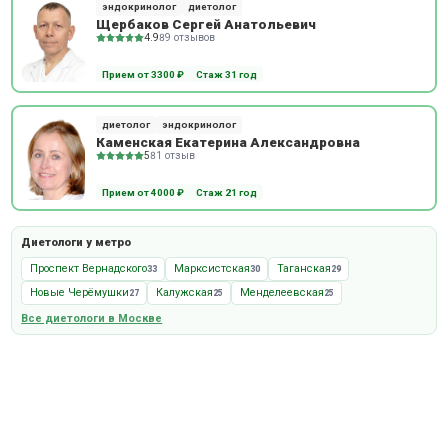
эндокринолог
диетолог
Щербаков Сергей Анатольевич
4.9
89 отзывов
Прием от 3300 ₽
Стаж 31 год
диетолог
эндокринолог
Каменская Екатерина Александровна
5
81 отзыв
Прием от 4000 ₽
Стаж 21 год
Диетологи у метро
Проспект Вернадского
Марксистская
Таганская
33
30
29
Новые Черёмушки
Калужская
Менделеевская
27
25
25
Все диетологи в Москве