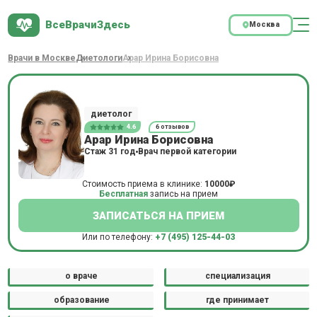
ВсеВрачиЗдесь
Москва
Врачи в Москве
Диетологи
Арар Ирина Борисовна
диетолог
4.6
6 отзывов
Арар Ирина Борисовна
Стаж 31 год
Врач первой категории
Стоимость приема в клинике:
10000₽
Бесплатная
запись на прием
ЗАПИСАТЬСЯ НА ПРИЕМ
Или по телефону:
+7 (495) 125-44-03
о враче
специализация
образование
где принимает