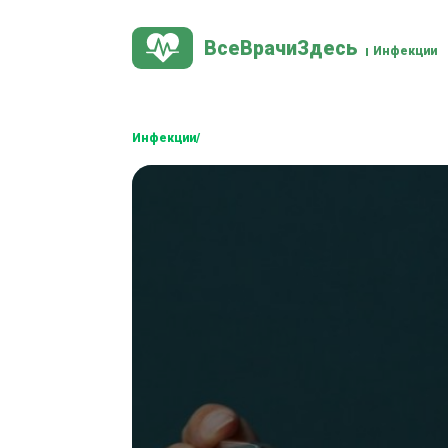
ВсеВрачиЗдесь
Инфекции
Инфекции/