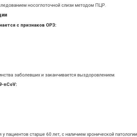
следованием носоглоточной слизи методом ПЦР.
ции
нается с признаков ОРЗ:
инства заболевших и заканчивается выздоровлением.
9-nCoV:
 у пациентов старше 60 лет, с наличием хронической патологи