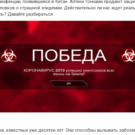
й инфекции, появившейся в Китае. Аптеки тоннами продают защ
овков о страшной эпидемии. Действительно ли нас ждет реаль
ь? Давайте разбираться.
в, известных уже десятки лет. Они способны вызывать заболе