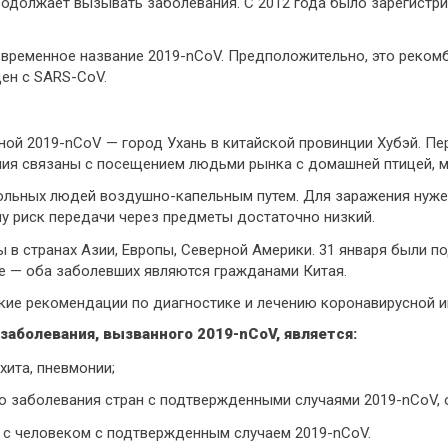
родолжает вызывать заболевания. С 2012 года было зарегистри
 временное название 2019-nCoV. Предположительно, это реком
ен с SARS-CoV.
ой 2019-nCoV — город Ухань в китайской провинции Хубэй. Пе
ия связаны с посещением людьми рынка с домашней птицей, м
ольных людей воздушно-капельным путем. Для заражения нужен
у риск передачи через предметы достаточно низкий.
 в странах Азии, Европы, Северной Америки. 31 января были п
е — оба заболевших являются гражданами Китая.
ие рекомендации по диагностике и лечению коронавирусной и
заболевания, вызванного 2019-nCoV, является:
хита, пневмонии;
о заболевания стран с подтвержденными случаями 2019-nCoV, 
я с человеком с подтвержденным случаем 2019-nCoV.