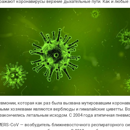
ажают коронавирусы верхние дыхательные пути. Как и любые 
евмонии, которая как раз была вызвана мутировавшим коронав
ными хозяевами являются верблюды и гималайские циветты. В
 закончились летальным исходом. С 2004 года атипичная пневмо
 MERS-CoV — возбудитель ближневосточного респираторного с