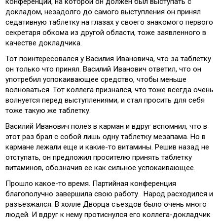
конференции, на которой он должен был выступать с
докладом, незадолго до самого выступления он принял
седативную таблетку на глазах у своего знакомого первого
секретаря обкома из другой области, тоже заявленного в
качестве докладчика.
Тот поинтересовался у Василия Ивановича, что за таблетку
он только что принял. Василий Иванович ответил, что он
употребил успокаивающее средство, чтобы меньше
волноваться. Тот коллега признался, что тоже всегда очень
волнуется перед выступлениями, и стал просить для себя
тоже такую же таблетку.
Василий Иванович полез в карман и вдруг вспомнил, что в
этот раз брал с собой лишь одну таблетку мезапама. Но в
кармане лежали еще и какие-то витамины. Решив назад не
отступать, он предложил просителю принять таблетку
витаминов, обозначив ее как сильное успокаивающее.
Прошло какое-то время. Партийная конференция
благополучно завершила свою работу. Народ расходился и
разъезжался. В холле Дворца съездов было очень много
людей. И вдруг к нему протиснулся его коллега-докладчик