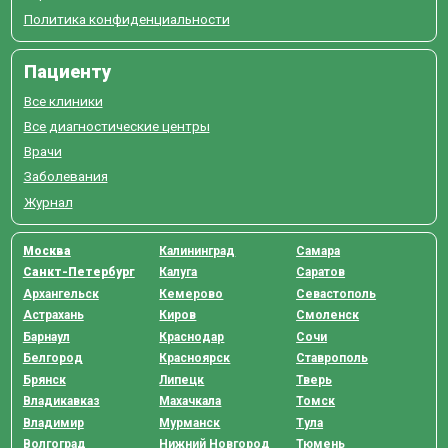
Политика конфиденциальности
Пациенту
Все клиники
Все диагностические центры
Врачи
Заболевания
Журнал
Москва
Калининград
Самара
Санкт-Петербург
Калуга
Саратов
Архангельск
Кемерово
Севастополь
Астрахань
Киров
Смоленск
Барнаул
Краснодар
Сочи
Белгород
Красноярск
Ставрополь
Брянск
Липецк
Тверь
Владикавказ
Махачкала
Томск
Владимир
Мурманск
Тула
Волгоград
Нижний Новгород
Тюмень