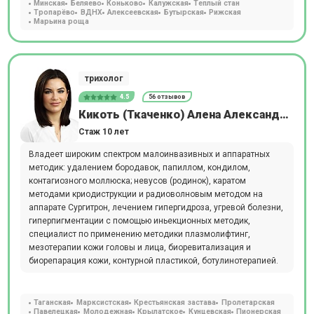
Минская
Беляево
Коньково
Калужская
Теплый стан
Тропарёво
ВДНХ
Алексеевская
Бутырская
Рижская
Марьина роща
трихолог
4.5
56 отзывов
Кикоть (Ткаченко) Алена Александровна
Стаж 10 лет
Владеет широким спектром малоинвазивных и аппаратных
методик: удалением бородавок, папиллом, кондилом,
контагиозного моллюска; невусов (родинок), каратом
методами криодиструкции и радиоволновым методом на
аппарате Сургитрон, лечением гипергидроза, угревой болезни,
гиперпигментации с помощью иньекционных методик,
специалист по применению методики плазмолифтинг,
мезотерапии кожи головы и лица, биоревитализация и
биорепарация кожи, контурной пластикой, ботулинотерапией.
Таганская
Марксистская
Крестьянская застава
Пролетарская
Павелецкая
Молодежная
Крылатское
Кунцевская
Пионерская