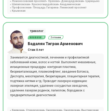
Ломоносовский проспект
Орехово
Домодедовская
Царицыно
Шипиловская
Красногвардейская
Академическая
Профсоюзная
Площадь Гагарина
Ленинский проспект
Крымская
трихолог
5
2 отзыва
Бадалян Тигран Арменович
Стаж 8 лет
Занимается диагностикой, лечением и профилактикой
заболеваний кожи, волос и ногтей. Выполняет инвазивные,
инъкционные процедуры: контурная пластика,
биоревитализация, плазмолифтинг, введение Ботокса,
Диспорта, мезотерапия, биорепарация, плацентарная терапия,
подтяжка нитями и тд. Проводит лазерную коррекцию:
лазерная эпиляция, удаление сосудистых звездочек,
удаление лазером родинок, папиллом, бородавок с
предварительной диагностикой.
Киевская
Студенческая
Смоленская
Смоленская
Выставочная