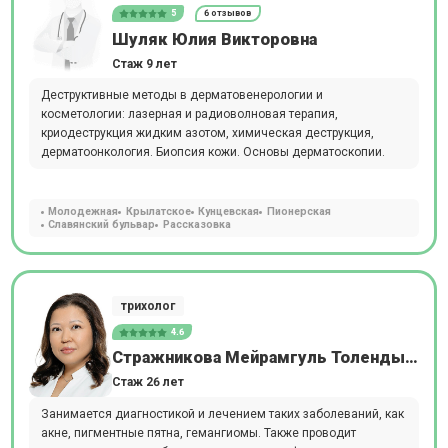
5
6 отзывов
Шуляк Юлия Викторовна
Стаж 9 лет
Деструктивные методы в дерматовенерологии и
косметологии: лазерная и радиоволновая терапия,
криодеструкция жидким азотом, химическая деструкция,
дерматоонкология. Биопсия кожи. Основы дерматоскопии.
Молодежная
Крылатское
Кунцевская
Пионерская
Славянский бульвар
Рассказовка
трихолог
4.6
Стражникова Мейрамгуль Толендыевна
Стаж 26 лет
Занимается диагностикой и лечением таких заболеваний, как
акне, пигментные пятна, гемангиомы. Также проводит