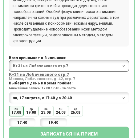
демодекоза, себорейного дерматита и других), также
занимается трихологией и проводит дерматоскопию
новообразований. Особый фокус клинического внимания
направлен на кожный зуд при различных дерматозах, в том
числе связанный с психосоматическими нарушениями.
Проводит удаление новообразований кожи методом
электрокоагуляции, радиоволновым методом, методом
криодеструкции.
Врач принимает в 3 клиниках:
К+31 на Лобачевского стр.7
Москва, Лобачевского, д. 42, стр. 7
Выберите день и время приёма:
Ближайшая запись: 17.08 17:40 · 34 слота
пн
ср
вс
пн
ср
17.08
19.08
23.08
24.08
26.08
17:40
19:40
ЗАПИСАТЬСЯ НА ПРИЕМ