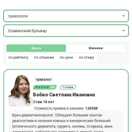
трихологи
Славянский бульвар
Врачи
Клиники
по рейтингу
по отзывам
по цене
по стажу
трихолог
4.8
1 отзыв
Бобко Светлана Ивановна
Стаж 18 лет
Стоимость приёма в клинике:
13450₽
Врач-дерматовенеролог. Обладает большим опытом
диагностики и лечения кожных и венерических болезней
(атопического дерматита, пруриго, экземы, псориаза, акне,