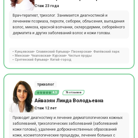
Стаж 23 года
Врач-терапевт, трихолог. Занимается диагностикой и
лечением псориаза, перхоти, себореи, облысения, выпадения
волос, микоза, красной волчанки, склеродермии, себорейного
дерматита и других заболеваний волос и кожи головы.
Кунцевская
Славянский бульвар
Пионерская
Филёвский парк
Минская
Чкаловская
Курская
Чистые пруды
Сретенский бульвар
Китай-город
трихолог
4.5
76 отзывов
Айвазян Линда Володьевна
Стаж 12 лет
Проводит диагностику и лечение дерматологических кожных
заболеваний, трихологических заболеваний (заболеваний
кожи головы), удаление доброкачественных образований
кожи, косметологические процедуры, лечение больных с