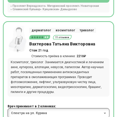
Проспект Вернадского
Мичуринский проспект
Новаторская
Славянский бульвар
Кунцевская
Давыдково
дерматолог
косметолог
трихолог
4.9
11 отзывов
Вахтерова Татьяна Викторовна
Стаж 21 год
Стоимость приёма в клинике:
2218₽
Косметолог, трихолог. Занимается диагностикой и лечением
акне, купероза, алопеции, невусов, папиллом. Автор научных
работ, посвященных применению антиоксидантных
препаратов в омолаживающих программах. Проводит
фотоомоложение, лифтинг, ультразвуковую чистку лица,
мезотерапию, дерматоскопию, видеотрихоскопию, брашинг,
пилинги и другие процедуры.
Врач принимает в 2 клиниках: