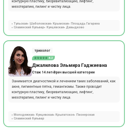
контурную пластику, биоревитализацию, лифтинг,
мезотерапию, пилинг и чистку лица.
Тульская
Шаболовская
Крымская
Площадь Гагарина
Славянский бульвар
Кунцевская
Давыдково
трихолог
4.2
Джалилова Эльмира Гаджиевна
Стаж 14 лет
Врач высшей категории
Занимается диагностикой и лечением таких заболеваний, как
акне, пигментные пятна, гемангиомы. Также проводит
контурную пластику, биоревитализацию, лифтинг,
мезотерапию, пилинг и чистку лица.
Молодежная
Кунцевская
Крылатское
Пионерская
Славянский бульвар