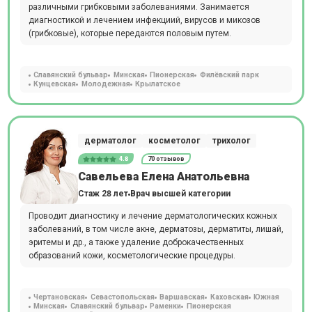
различными грибковыми заболеваниями. Занимается
диагностикой и лечением инфекциий, вирусов и микозов
(грибковые), которые передаются половым путем.
Славянский бульвар
Минская
Пионерская
Филёвский парк
Кунцевская
Молодежная
Крылатское
дерматолог
косметолог
трихолог
4.8
70 отзывов
Савельева Елена Анатольевна
Стаж 28 лет
Врач высшей категории
Проводит диагностику и лечение дерматологических кожных
заболеваний, в том числе акне, дерматозы, дерматиты, лишай,
эритемы и др., а также удаление доброкачественных
образований кожи, косметологические процедуры.
Чертановская
Севастопольская
Варшавская
Каховская
Южная
Минская
Славянский бульвар
Раменки
Пионерская