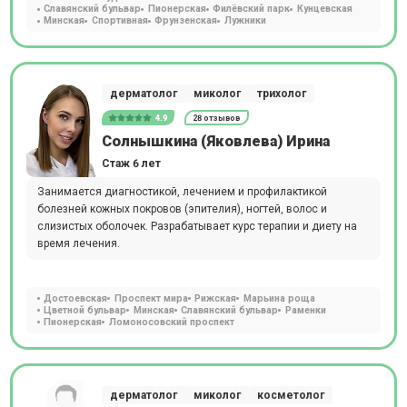
Славянский бульвар
Пионерская
Филёвский парк
Кунцевская
Минская
Спортивная
Фрунзенская
Лужники
дерматолог
миколог
трихолог
4.9
28 отзывов
Солнышкина (Яковлева) Ирина
Стаж 6 лет
Занимается диагностикой, лечением и профилактикой
болезней кожных покровов (эпителия), ногтей, волос и
слизистых оболочек. Разрабатывает курс терапии и диету на
время лечения.
Достоевская
Проспект мира
Рижская
Марьина роща
Цветной бульвар
Минская
Славянский бульвар
Раменки
Пионерская
Ломоносовский проспект
дерматолог
миколог
косметолог