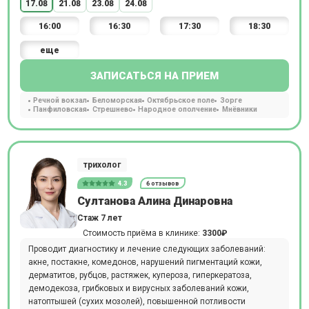
17.08
21.08
23.08
24.08
16:00
16:30
17:30
18:30
еще
ЗАПИСАТЬСЯ НА ПРИЕМ
Речной вокзал
Беломорская
Октябрьское поле
Зорге
Панфиловская
Стрешнево
Народное ополчение
Мнёвники
трихолог
4.3
6 отзывов
Султанова Алина Динаровна
Стаж 7 лет
Стоимость приёма в клинике:
3300₽
Проводит диагностику и лечение следующих заболеваний:
акне, постакне, комедонов, нарушений пигментаций кожи,
дерматитов, рубцов, растяжек, купероза, гиперкератоза,
демодекоза, грибковых и вирусных заболеваний кожи,
натоптышей (сухих мозолей), повышенной потливости