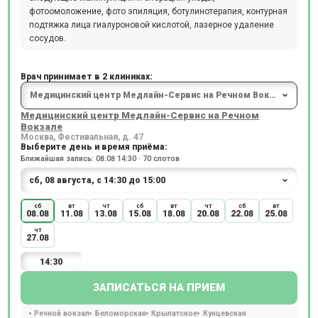
фотоомоложение, фото эпиляция, ботулинотерапия, контурная
подтяжка лица гиалуроновой кислотой, лазерное удаление
сосудов.
Врач принимает в 2 клиниках:
Медицинский центр Медлайн-Сервис на Речном
Вокзале
Москва, Фестивальная, д. 47
Выберите день и время приёма:
Ближайшая запись: 08.08 14:30 · 70 слотов
сб
вт
чт
сб
вт
чт
сб
вт
08.08
11.08
13.08
15.08
18.08
20.08
22.08
25.08
чт
27.08
14:30
ЗАПИСАТЬСЯ НА ПРИЕМ
Речной вокзал
Беломорская
Крылатское
Кунцевская