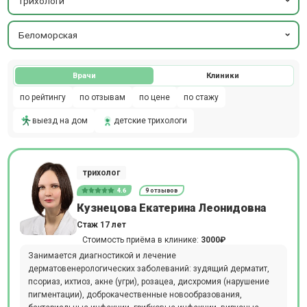
трихологи
Беломорская
Врачи
Клиники
по рейтингу
по отзывам
по цене
по стажу
выезд на дом
детские трихологи
трихолог
4.6
9 отзывов
Кузнецова Екатерина Леонидовна
Стаж 17 лет
Стоимость приёма в клинике:
3000₽
Занимается диагностикой и лечение
дерматовенерологических заболеваний: зудящий дерматит,
псориаз, ихтиоз, акне (угри), розацеа, дисхромия (нарушение
пигментации), доброкачественные новообразования,