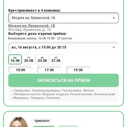
Врач принимает в 4 клиниках:
Медея на Лукинской, 18
Москва, Лукинская, д. 18
Выберите день и время приёма:
Ближайшая запись: 16.08 15:00 · 27 слотов
вс
чт
вс
чт
16.08
20.08
23.08
27.08
15:00
17:30
19:30
ЗАПИСАТЬСЯ НА ПРИЕМ
Саларьево
Новопеределкино
Рассказовка
Митино
Пятницкое шоссе
Водный стадион
Речной вокзал
Беломорская
Мякинино
Павшино
Пенягино
трихолог