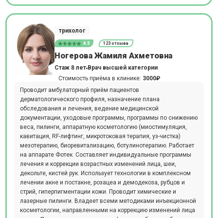
трихолог
4.5
123 отзыва
Ногерова Жамиля Ахметовна
Стаж 8 лет
Врач высшей категории
Стоимость приёма в клинике:
3000₽
Проводит амбулаторный приём пациентов
дерматологического профиля, назначение плана
обследования и лечения, ведение медицинской
документации, уходовые программы, программы по снижению
веса, пилинги, аппаратную косметологию (миостимуляция,
кавитация, RF-лифтинг, микротоковая терапия, уз-чистка)
мезотерапию, биоревитализацию, ботулинотерапию. Работает
на аппарате Фотек. Составляет индивидуальные программы
лечения и коррекции возрастных изменений лица, шеи,
декольте, кистей рук. Использует технологии в комплексном
лечении акне и постакне, розацеа и демодекоза, рубцов и
стрий, гиперпигментации кожи. Проводит химические и
лазерные пилинги. Владеет всеми методиками инъекционной
косметологии, направленными на коррекцию изменений лица