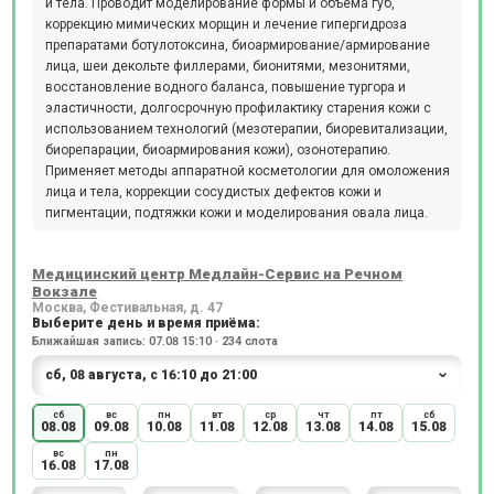
и тела. Проводит моделирование формы и объема губ,
коррекцию мимических морщин и лечение гипергидроза
препаратами ботулотоксина, биоармирование/армирование
лица, шеи декольте филлерами, бионитями, мезонитями,
восстановление водного баланса, повышение тургора и
эластичности, долгосрочную профилактику старения кожи с
использованием технологий (мезотерапии, биоревитализации,
биорепарации, биоармирования кожи), озонотерапию.
Применяет методы аппаратной косметологии для омоложения
лица и тела, коррекции сосудистых дефектов кожи и
пигментации, подтяжки кожи и моделирования овала лица.
Медицинский центр Медлайн-Сервис на Речном
Вокзале
Москва, Фестивальная, д. 47
Выберите день и время приёма:
Ближайшая запись: 07.08 15:10 · 234 слота
сб
вс
пн
вт
ср
чт
пт
сб
08.08
09.08
10.08
11.08
12.08
13.08
14.08
15.08
вс
пн
16.08
17.08