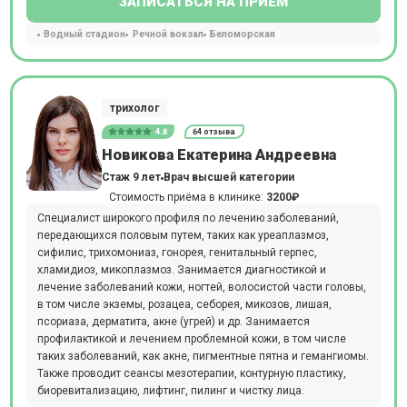
ЗАПИСАТЬСЯ НА ПРИЕМ
Водный стадион
Речной вокзал
Беломорская
трихолог
4.8
64 отзыва
Новикова Екатерина Андреевна
Стаж 9 лет
Врач высшей категории
Стоимость приёма в клинике:
3200₽
Специалист широкого профиля по лечению заболеваний,
передающихся половым путем, таких как уреаплазмоз,
сифилис, трихомониаз, гонорея, генитальный герпес,
хламидиоз, микоплазмоз. Занимается диагностикой и
лечение заболеваний кожи, ногтей, волосистой части головы,
в том числе экземы, розацеа, себорея, микозов, лишая,
псориаза, дерматита, акне (угрей) и др. Занимается
профилактикой и лечением проблемной кожи, в том числе
таких заболеваний, как акне, пигментные пятна и гемангиомы.
Также проводит сеансы мезотерапии, контурную пластику,
биоревитализацию, лифтинг, пилинг и чистку лица.