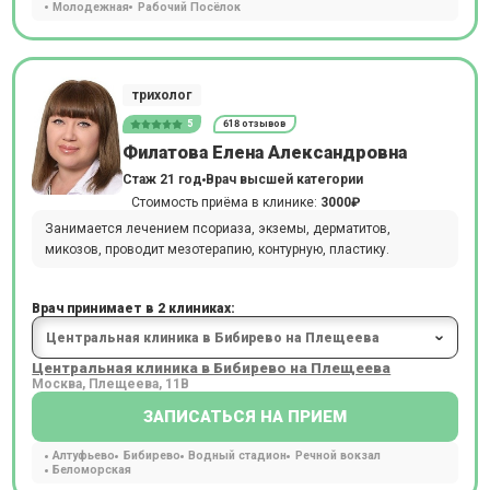
Молодежная
Рабочий Посёлок
трихолог
5
618 отзывов
Филатова Елена Александровна
Стаж 21 год
Врач высшей категории
Стоимость приёма в клинике:
3000₽
Занимается лечением псориаза, экземы, дерматитов,
микозов, проводит мезотерапию, контурную, пластику.
Врач принимает в 2 клиниках:
Центральная клиника в Бибирево на Плещеева
Москва, Плещеева, 11В
ЗАПИСАТЬСЯ НА ПРИЕМ
Алтуфьево
Бибирево
Водный стадион
Речной вокзал
Беломорская