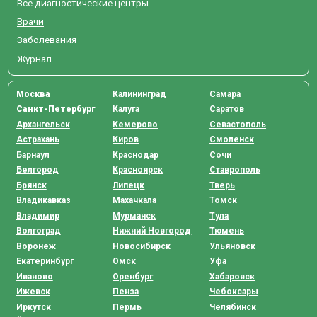
Все диагностические центры
Врачи
Заболевания
Журнал
Москва
Калининград
Самара
Санкт-Петербург
Калуга
Саратов
Архангельск
Кемерово
Севастополь
Астрахань
Киров
Смоленск
Барнаул
Краснодар
Сочи
Белгород
Красноярск
Ставрополь
Брянск
Липецк
Тверь
Владикавказ
Махачкала
Томск
Владимир
Мурманск
Тула
Волгоград
Нижний Новгород
Тюмень
Воронеж
Новосибирск
Ульяновск
Екатеринбург
Омск
Уфа
Иваново
Оренбург
Хабаровск
Ижевск
Пенза
Чебоксары
Иркутск
Пермь
Челябинск