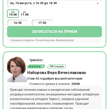
пн
пн
10.08
17.08
16:30
17:30
ЗАПИСАТЬСЯ НА ПРИЕМ
Водный стадион
Речной вокзал
Беломорская
трихолог
5
299 отзывов
Наборова Вера Вячеславовна
Стаж 42 года
Врач высшей категории
Стоимость приёма в клинике:
3000₽
Проводит лечение кожных и венерических заболеваний,
уходовую косметологию, инъекционные методики, аппаратную
косметологию на аппарате Термо-С, лазерное удаление
новообразований, мезо-нити, плазмолифтинг. Проводит
следующие манипуляции и операции: уходы,