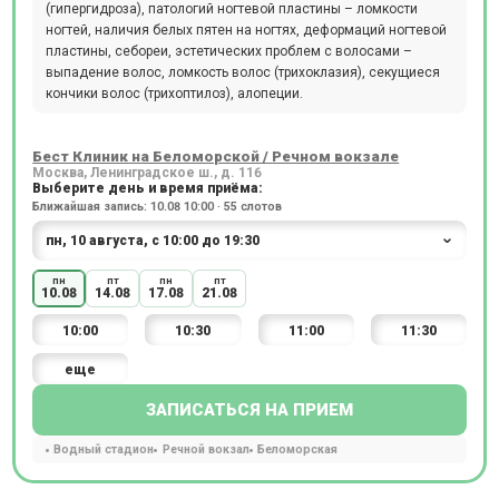
(гипергидроза), патологий ногтевой пластины – ломкости
ногтей, наличия белых пятен на ногтях, деформаций ногтевой
пластины, себореи, эстетических проблем с волосами –
выпадение волос, ломкость волос (трихоклазия), секущиеся
кончики волос (трихоптилоз), алопеции.
Бест Клиник на Беломорской / Речном вокзале
Москва, Ленинградское ш., д. 116
Выберите день и время приёма:
Ближайшая запись: 10.08 10:00 · 55 слотов
пн
пт
пн
пт
10.08
14.08
17.08
21.08
10:00
10:30
11:00
11:30
еще
ЗАПИСАТЬСЯ НА ПРИЕМ
Водный стадион
Речной вокзал
Беломорская