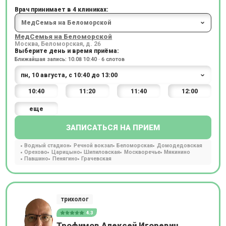
Врач принимает в 4 клиниках:
МедСемья на Беломорской
Москва, Беломорская, д. 26
Выберите день и время приёма:
Ближайшая запись: 10.08 10:40 · 6 слотов
10:40
11:20
11:40
12:00
еще
ЗАПИСАТЬСЯ НА ПРИЕМ
Водный стадион
Речной вокзал
Беломорская
Домодедовская
Орехово
Царицыно
Шипиловская
Москворечье
Мякинино
Павшино
Пенягино
Грачевская
трихолог
4.3
Трофимов Алексей Игоревич