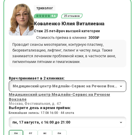
трихолог
4.6
25 отзывов
Коваленко Юлия Виталиевна
Стаж 25 лет
Врач высшей категории
Стоимость приёма в клинике:
3000₽
Проводит сеансы мезотерапии, контурную пластику,
биоревитализацию, лифтинг, пилинг и чистку лица. Также
занимается лечением проблемной кожи, в частности акне,
пигментными пятнами и гемагиомами.
Врач принимает в 2 клиниках:
Медицинский центр Медлайн-Сервис на Речном
Вокзале
Москва, Фестивальная, д. 47
Выберите день и время приёма:
Ближайшая запись: 17.08 16:00 · 44 слота
пн
пт
вс
пн