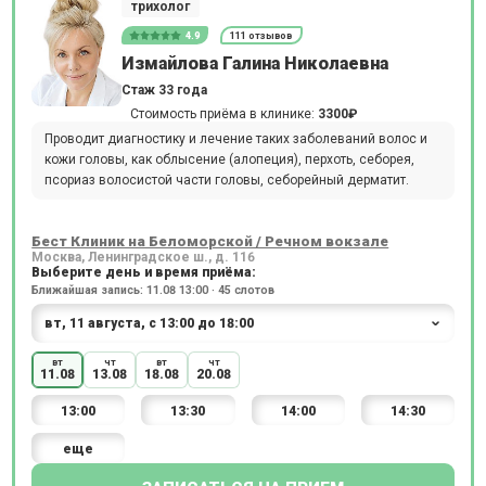
трихолог
4.9
111 отзывов
Измайлова Галина Николаевна
Стаж 33 года
Стоимость приёма в клинике:
3300₽
Проводит диагностику и лечение таких заболеваний волос и
кожи головы, как облысение (алопеция), перхоть, себорея,
псориаз волосистой части головы, себорейный дерматит.
Бест Клиник на Беломорской / Речном вокзале
Москва, Ленинградское ш., д. 116
Выберите день и время приёма:
Ближайшая запись: 11.08 13:00 · 45 слотов
вт
чт
вт
чт
11.08
13.08
18.08
20.08
13:00
13:30
14:00
14:30
еще