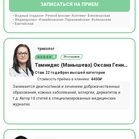
ЗАПИСАТЬСЯ НА ПРИЕМ
Водный стадион
Речной вокзал
Коптево
Беломорская
Медведково
Измайловская
Первомайская
Войковская
Балтийская
трихолог
5
29 отзывов
Тамнидис (Манышева) Оксана Геннадьевна
Стаж 22 года
Врач высшей категории
Стоимость приёма в клинике:
4400₽
Занимается диагностикой и лечением доброкачественных
образований, кожных заболеваний, аллергии, дерматитов и
т.д. Автор 18 статей в специализированных медицинских
журналах.