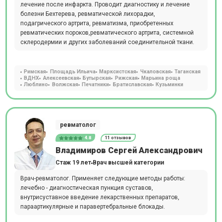
лечение после инфаркта. Проводит диагностику и лечение
болезни Бехтерева, ревматической лихорадки,
подагрического артрита, ревматизма, приобретенных
ревматических пороков,ревматического артрита, системной
склеродермии и других заболеваний соединительной ткани.
Римская
Площадь Ильича
Марксистская
Чкаловская
Таганская
ВДНХ
Алексеевская
Бутырская
Рижская
Марьина роща
Люблино
Волжская
Печатники
Братиславская
Кузьминки
ревматолог
4.8
11 отзывов
Владимиров Сергей Александрович
Стаж 19 лет
Врач высшей категории
Врач-ревматолог. Применяет следующие методы работы:
лечебно - диагностическая пункция суставов,
внутрисуставное введение лекарственных препаратов,
параартикулярные и паравертебральные блокады.