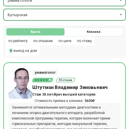
ревматологи
Бутырская
Врачи
Клиники
по рейтингу
по отзывам
по цене
по стажу
выезд на дом
ревматолог
5
53 отзыва
Штутман Владимир Зиновьевич
Стаж 38 лет
Врач высшей категории
Стоимость приёма в клинике:
3600₽
Занимается оптимальными методами диагностики и
лечением опорно-двигательного аппарата, разработкой
комплексной программы терапии, которая включает прием
гормональных препаратов, методик мануальной терапии,