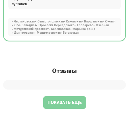
суставов.
Чертановская
Севастопольская
Каховская
Варшавская
Южная
Юго-Западная
Проспект Вернадского
Тропарёво
Озёрная
Мичуринский проспект
Савёловская
Марьина роща
Дмитровская
Менделеевская
Бутырская
Отзывы
ПОКАЗАТЬ ЕЩЕ