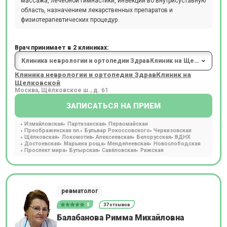
массажа, лечебной гимнастики, инъекций во внутрисуставную
область, назначением лекарственных препаратов и
физиотерапевтических процедур.
Врач принимает в 2 клиниках:
Клиника неврологии и ортопедии ЗдравКлиник на
Щелковской
Москва, Щёлковское ш., д. 61
ЗАПИСАТЬСЯ НА ПРИЕМ
Измайловская
Партизанская
Первомайская
Преображенская пл.
Бульвар Рокоссовского
Черкизовская
Щёлковская
Локомотив
Алексеевская
Белорусская
ВДНХ
Достоевская
Марьина роща
Менделеевская
Новослободская
Проспект мира
Бутырская
Савёловская
Рижская
ревматолог
5
37 отзывов
Балабанова Римма Михайловна