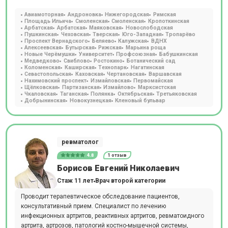
Авиамоторная
Андроновка
Нижегородская
Римская
Площадь Ильича
Смоленская
Смоленская
Кропоткинская
Арбатская
Арбатская
Маяковская
Новослободская
Пушкинская
Чеховская
Тверская
Юго-Западная
Тропарёво
Проспект Вернадского
Беляево
Калужская
ВДНХ
Алексеевская
Бутырская
Рижская
Марьина роща
Новые Черёмушки
Университет
Профсоюзная
Бабушкинская
Медведково
Свиблово
Ростокино
Ботанический сад
Коломенская
Каширская
Технопарк
Нагатинская
Севастопольская
Каховская
Чертановская
Варшавская
Нахимовский проспект
Измайловская
Первомайская
Щёлковская
Партизанская
Измайлово
Марксистская
Чкаловская
Таганская
Полянка
Октябрьская
Третьяковская
Добрынинская
Новокузнецкая
Кленовый бульвар
ревматолог
4.8
1 отзыв
Борисов Евгений Николаевич
Стаж 11 лет
Врач второй категории
Проводит терапевтическое обследование пациентов,
консультативный прием. Специалист по лечению
инфекционных артритов, реактивных артритов, ревматоидного
артрита, артрозов, патологий костно-мышечной системы,