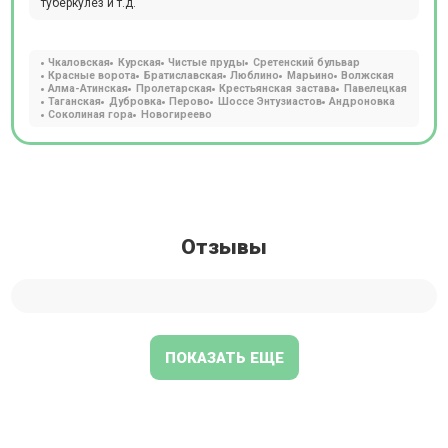
туберкулез и т.д.
Чкаловская
Курская
Чистые пруды
Сретенский бульвар
Красные ворота
Братиславская
Люблино
Марьино
Волжская
Алма-Атинская
Пролетарская
Крестьянская застава
Павелецкая
Таганская
Дубровка
Перово
Шоссе Энтузиастов
Андроновка
Соколиная гора
Новогиреево
Отзывы
ПОКАЗАТЬ ЕЩЕ