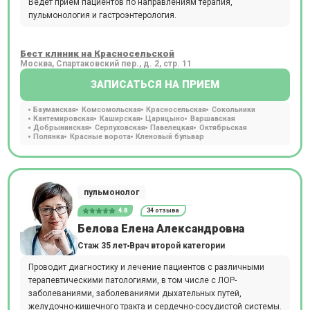
Ведет прием пациентов по направлениям терапия,
пульмонология и гастроэнтерология.
Бест клиник на Красносельской
Москва, Спартаковский пер., д. 2, стр. 11
ЗАПИСАТЬСЯ НА ПРИЕМ
Бауманская
Комсомольская
Красносельская
Сокольники
Кантемировская
Каширская
Царицыно
Варшавская
Добрынинская
Серпуховская
Павелецкая
Октябрьская
Полянка
Красные ворота
Кленовый бульвар
пульмонолог
4.8
34 отзыва
Белова Елена Александровна
Стаж 35 лет
Врач второй категории
Проводит диагностику и лечение пациентов с различными
терапевтическими патологиями, в том числе с ЛОР-
заболеваниями, заболеваниями дыхательных путей,
желудочно-кишечного тракта и сердечно-сосудистой системы.