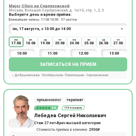
Major Clinic на Серпуховской
Москва, Большая Серпуховская, д. 16/15, стр. 1, 2, 5
Выберите день и время приёма:
Ближайшая запись: 17.08 10:00 · 37 слотов
пн
вт
ср
чт
пн
вт
ср
чт
17.08
18.08
19.08
20.08
24.08
25.08
26.08
27.08
10:00
11:00
12:00
13:00
ЗАПИСАТЬСЯ НА ПРИЕМ
Добрынинская
Октябрьская
Павелецкая
Серпуховская
пульмонолог
терапевт
4.8
114 отзывов
Лебедев Сергей Николаевич
Стаж 27 лет
Врач высшей категории
Стоимость приёма в клинике:
2950₽