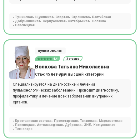
Тушинская
Щукинская
Спартак
Стрешнево
Балтийская
Добрынинская
Серпуховская
Октябрьская
Полянка
Павелецкая
пульмонолог
4.4
3 отзыва
Волкова Татьяна Николаевна
Стаж 45 лет
Врач высшей категории
Специализируется на диагностике и лечении
пульмонологических заболеваний. Проводит диагностику,
профилактику и лечение всех заболеваний внутренних
органов.
Крестьянская застава
Пролетарская
Таганская
Марксистская
Павелецкая
Автозаводская
Дубровка
ЗИЛ
Кожуховская
Технопарк