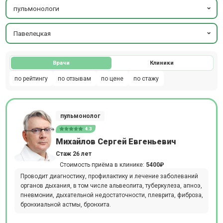
пульмонологи
Павелецкая
Врачи
Клиники
по рейтингу
по отзывам
по цене
по стажу
пульмонолог
4.3
Михайлов Сергей Евгеньевич
Стаж 26 лет
Стоимость приёма в клинике:
5400₽
Проводит диагностику, профилактику и лечение заболеваний
органов дыхания, в том числе альвеолита, туберкулеза, апноэ,
пневмонии, дыхательной недостаточности, плеврита, фиброза,
бронхиальной астмы, бронхита.