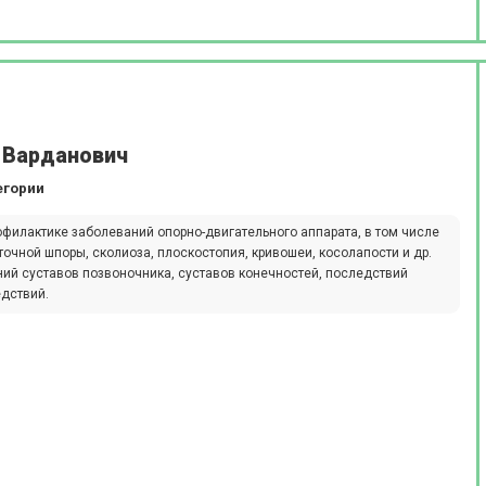
 Варданович
егории
офилактике заболеваний опорно-двигательного аппарата, в том числе
точной шпоры, сколиоза, плоскостопия, кривошеи, косолапости и др.
ий суставов позвоночника, суставов конечностей, последствий
едствий.