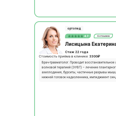
ортопед
4.7
6 отзывов
Лисицына Екатерин
Стаж 22 года
Стоимость приёма в клинике:
3300₽
Врач-травматолог. Проводит восстановительное 
волновой терапией (ЭУВТ) – лечение плантарно
ахиллодиния, бурситы, частичные разрывы мышц
нижней головок надколенника, импиджмент син