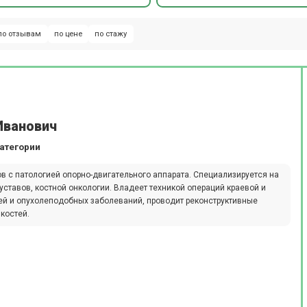
по отзывам
по цене
по стажу
Иванович
атегории
в с патологией опорно-двигательного аппарата. Специализируется на
уставов, костной онкологии. Владеет техникой операций краевой и
лей и опухолеподобных заболеваний, проводит реконструктивные
костей.