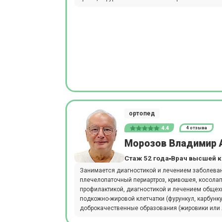
ортопед
4.4
4 отзыва
Морозов Владимир 
Стаж 52 года
Врач высшей к
Занимается диагностикой и лечением заболевани
плечелопаточный периартроз, кривошея, косолапо
профилактикой, диагностикой и лечением общехи
подкожно-жировой клетчатки (фурункул, карбункул,
доброкачественные образования (жировики или л