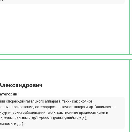
Александрович
атегории
й опорно-двигательного аппарата, таких как сколиоз,
сть, плоскостопие, остеоартроз, пяточная шпора и др. Занимается
рургических заболеваний таких, как гнойные процессы кожи и
 язвы, нарывы и др.), травмы (раны, ушибы и т.д.),
ипомы и др.).