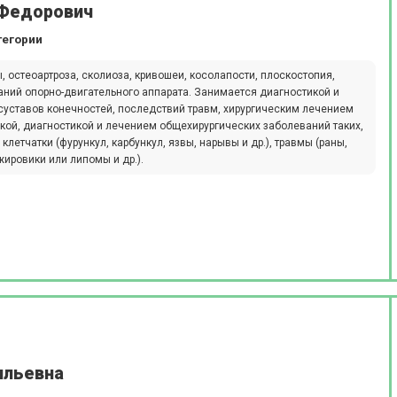
 Федорович
тегории
 остеоартроза, сколиоза, кривошеи, косолапости, плоскостопия,
аний опорно-двигательного аппарата. Занимается диагностикой и
суставов конечностей, последствий травм, хирургическим лечением
кой, диагностикой и лечением общехирургических заболеваний таких,
летчатки (фурункул, карбункул, язвы, нарывы и др.), травмы (раны,
жировики или липомы и др.).
ильевна