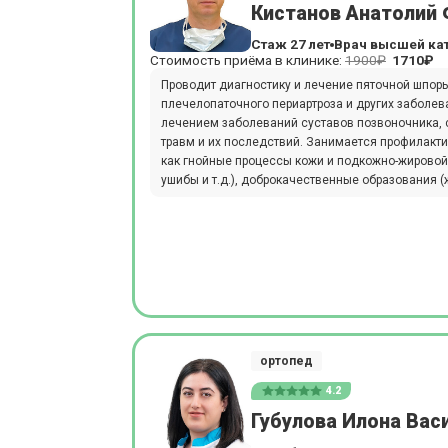
Кистанов Анатолий
Стаж 27 лет
Врач высшей ка
Стоимость приёма в клинике:
1900₽
1710₽
Проводит диагностику и лечение пяточной шпоры,
плечелопаточного периартроза и других заболев
лечением заболеваний суставов позвоночника, 
травм и их последствий. Занимается профилакти
как гнойные процессы кожи и подкожно-жировой к
ушибы и т.д.), доброкачественные образования (
ортопед
4.2
Губулова Илона Вас