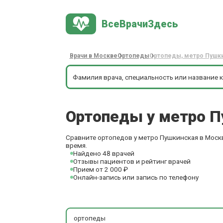
ВсеВрачиЗдесь
Врачи в Москве
Ортопеды
Ортопеды, метро Пушк
Ортопеды у метро 
Сравните ортопедов у метро Пушкинская в Москв
время.
Найдено 48 врачей
Отзывы пациентов и рейтинг врачей
Прием от 2 000 ₽
Онлайн-запись или запись по телефону
ортопеды