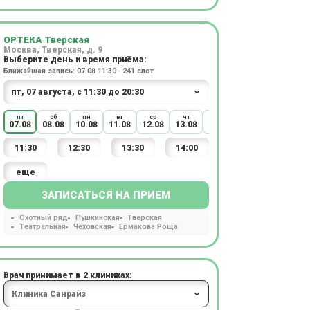
ОРТЕКА Тверская
Москва, Тверская, д. 9
Выберите день и время приёма:
Ближайшая запись: 07.08 11:30 · 241 слот
пт
сб
пн
вт
ср
чт
пт
сб
пн
07.08
08.08
10.08
11.08
12.08
13.08
14.08
15.08
17.08
11:30
12:30
13:30
14:00
еще
ЗАПИСАТЬСЯ НА ПРИЕМ
Охотный ряд
Пушкинская
Тверская
Театральная
Чеховская
Ермакова Роща
Врач принимает в 2 клиниках: