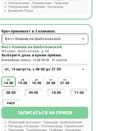
Охотный ряд
Пушкинская
Тверская
Театральная
Трубная
Чеховская
Ермакова Роща
Врач принимает в 3 клиниках:
Бест Клиник на Шаболовской
Москва, Шаболовка, д.54
Выберите день и время приёма:
Ближайшая запись: 14.08 08:00 · 47 слотов
пт
сб
вт
чт
пт
14.08
15.08
18.08
20.08
21.08
08:00
09:00
10:00
11:00
еще
ЗАПИСАТЬСЯ НА ПРИЕМ
Ленинский проспект
Тульская
Шаболовская
Площадь Гагарина
Охотный ряд
Пушкинская
Тверская
Театральная
Трубная
Чеховская