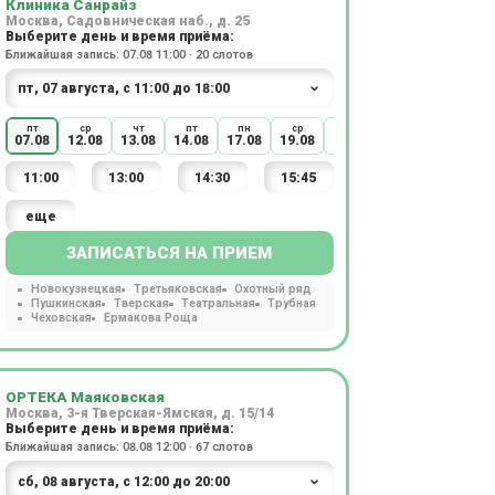
Клиника Санрайз
Москва, Садовническая наб., д. 25
Выберите день и время приёма:
Ближайшая запись: 07.08 11:00 · 20 слотов
пт
ср
чт
пт
пн
ср
чт
ср
чт
07.08
12.08
13.08
14.08
17.08
19.08
20.08
26.08
27.08
11:00
13:00
14:30
15:45
еще
ЗАПИСАТЬСЯ НА ПРИЕМ
Новокузнецкая
Третьяковская
Охотный ряд
Пушкинская
Тверская
Театральная
Трубная
Чеховская
Ермакова Роща
ОРТЕКА Маяковская
Москва, 3-я Тверская-Ямская, д. 15/14
Выберите день и время приёма:
Ближайшая запись: 08.08 12:00 · 67 слотов