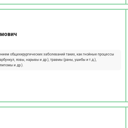
амович
ением общехирургических заболеваний таких, как гнойные процессы
бункул, язвы, нарывы и др.), травмы (раны, ушибы и т.д.),
ипомы и др.).