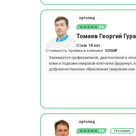
ортопед
4.6
Томаев Георгий Гур
Стаж 18 лет
Стоимость приёма в клинике:
3000₽
Занимается профилактикой, диагностикой и леч
кожи и подкожно-жировой клетчатки (фурункул, кар
доброкачественные образования (жировики или л
ортопед
4.8
18 отзывов