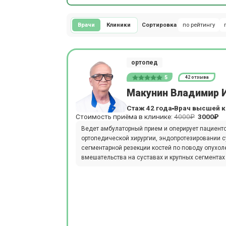
Врачи
Клиники
Сортировка
по рейтингу
ортопед
5
42 отзыва
Макунин Владимир 
Стаж 42 года
Врач высшей к
Стоимость приёма в клинике:
4000₽
3000₽
Ведет амбулаторный прием и оперирует пациенто
ортопедической хирургии, эндопротезировании с
сегментарной резекции костей по поводу опухо
вмешательства на суставах и крупных сегментах 