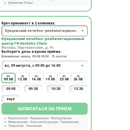
Ермакова Роща
Врач принимает в 2 клиниках:
Кунцевский лечебно-реабилитационный
центр ГК Evolutis Clinic
Москва, Партизанская, д. 41
Выберите день и время приёма:
Ближайшая запись: 09.08 09:00 · 75 слотов
вс
ср
вс
ср
вс
ср
09.08
12.08
16.08
19.08
23.08
26.08
09:00
09:30
10:30
12:30
еще
ЗАПИСАТЬСЯ НА ПРИЕМ
Крылатское
Кунцевская
Молодежная
Маяковская
Новослободская
Пушкинская
Тверская
Чеховская