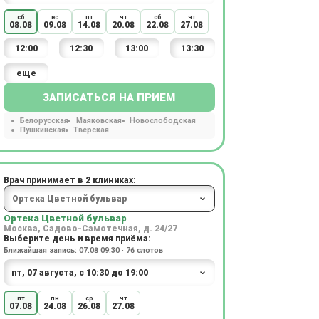
сб
вс
пт
чт
сб
чт
08.08
09.08
14.08
20.08
22.08
27.08
12:00
12:30
13:00
13:30
еще
ЗАПИСАТЬСЯ НА ПРИЕМ
Белорусская
Маяковская
Новослободская
Пушкинская
Тверская
Врач принимает в 2 клиниках:
Ортека Цветной бульвар
Москва, Садово-Самотечная, д. 24/27
Выберите день и время приёма:
Ближайшая запись: 07.08 09:30 · 76 слотов
пт
пн
ср
чт
07.08
24.08
26.08
27.08