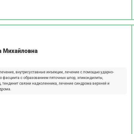
а Михайловна
лечение, внутрисуставные инъекции, лечение с помощью ударно-
го фасциита с образованием пяточных шпор, эпикондилиты,
, тендинит связки надколенника, лечение синдрома верхней и
дрома.