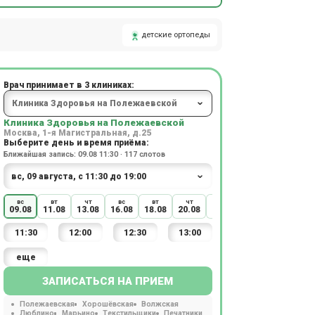
детские ортопеды
Врач принимает в 3 клиниках:
Клиника Здоровья на Полежаевской
Москва, 1-я Магистральная, д.25
Выберите день и время приёма:
Ближайшая запись: 09.08 11:30 · 117 слотов
вс
вт
чт
вс
вт
чт
вс
вт
чт
09.08
11.08
13.08
16.08
18.08
20.08
23.08
25.08
27.08
11:30
12:00
12:30
13:00
еще
ЗАПИСАТЬСЯ НА ПРИЕМ
Полежаевская
Хорошёвская
Волжская
Люблино
Марьино
Текстильщики
Печатники