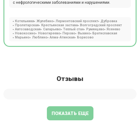
с нефрологическими заболеваниями и нарушениями.
Котельники
Жулебино
Лермонтовский проспект
Дубровка
Пролетарская
Крестьянская застава
Волгоградский проспект
Автозаводская
Саларьево
Теплый стан
Румянцево
Ясенево
Новокосино
Новогиреево
Перово
Выхино
Братиславская
Марьино
Люблино
Алма-Атинская
Борисово
Отзывы
ПОКАЗАТЬ ЕЩЕ