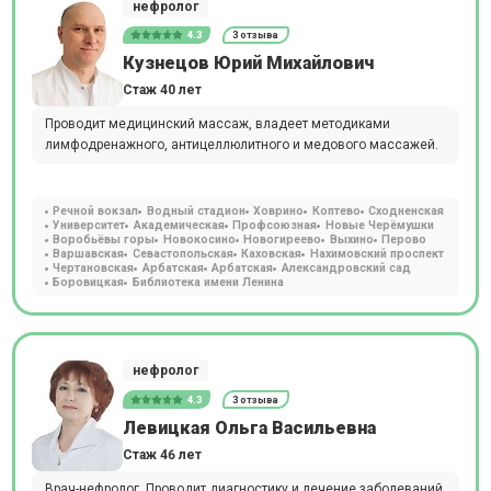
нефролог
4.3
3 отзыва
Кузнецов Юрий Михайлович
Стаж 40 лет
Проводит медицинский массаж, владеет методиками
лимфодренажного, антицеллюлитного и медового массажей.
Речной вокзал
Водный стадион
Ховрино
Коптево
Сходненская
Университет
Академическая
Профсоюзная
Новые Черёмушки
Воробьёвы горы
Новокосино
Новогиреево
Выхино
Перово
Варшавская
Севастопольская
Каховская
Нахимовский проспект
Чертановская
Арбатская
Арбатская
Александровский сад
Боровицкая
Библиотека имени Ленина
нефролог
4.3
3 отзыва
Левицкая Ольга Васильевна
Стаж 46 лет
Врач-нефролог. Проводит диагностику и лечение заболеваний