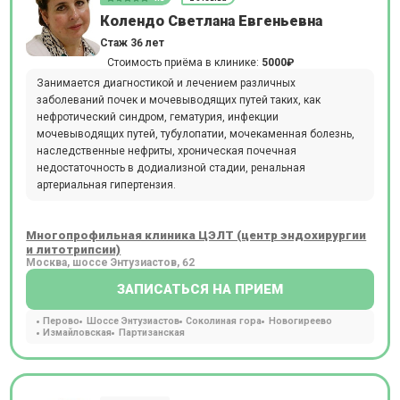
Колендо Светлана Евгеньевна
Стаж 36 лет
Стоимость приёма в клинике:
5000₽
Занимается диагностикой и лечением различных
заболеваний почек и мочевыводящих путей таких, как
нефротический синдром, гематурия, инфекции
мочевыводящих путей, тубулопатии, мочекаменная болезнь,
наследственные нефриты, хроническая почечная
недостаточность в додиализной стадии, ренальная
артериальная гипертензия.
Многопрофильная клиника ЦЭЛТ (центр эндохирургии
и литотрипсии)
Москва, шоссе Энтузиастов, 62
ЗАПИСАТЬСЯ НА ПРИЕМ
Перово
Шоссе Энтузиастов
Соколиная гора
Новогиреево
Измайловская
Партизанская