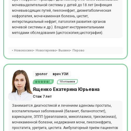
мочевыделительной системы у детей до 18 лет (инфекция
мочевыводящих путей, пиелонефрит, дизметаболическая
нефропатия, моче-каменная болезнь, цистит,
интерстициальный нефрит, патология развития органов
мочевой системы и др.). Владеет инструментальными
методами обследования (цистоскопия,цистография).
Новокосино
Новогиреево
Выхино
Перово
уролог
врач УЗИ
5
10 отзывов
Ященко Екатерина Юрьевна
Стаж 7 лет
Занимается диагностикой и лечением аденомы простаты,
воспалительных заболеваний (баланит, баланопостит),
варикоцеле, ЗППП (уреаплазмоз, микоплазмоз, трихомониаз),
мочекаменной болезни, недержания мочи, пиелонефрита,
простатита, уретрита, цистита. Амбулаторный приём пациентов