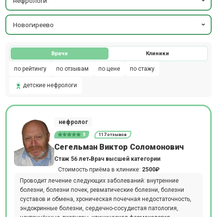
нефрологи
Новогиреево
Врачи
Клиники
по рейтингу
по отзывам
по цене
по стажу
детские нефрологи
нефролог
5
117 отзывов
Сегельман Виктор Соломонович
Стаж 56 лет
Врач высшей категории
Стоимость приёма в клинике:
2500₽
Проводит лечение следующих заболеваний: внутренние
болезни, болезни почек, ревматические болезни, болезни
суставов и обмена, хроническая почечная недостаточность,
эндокринные болезни, сердечно-сосудистая патология,