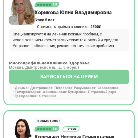
4.5
Хорикова Юлия Владимировна
Стаж 5 лет
Стоимость приёма в клинике:
2500₽
Специализируется на лечении кожных проблем, с
использованием косметологических технологий и средств.
Устраняет заболевания, решает эстетические проблемы.
Многопрофильная клиника Здоровье
Москва, Дмитровское ш., д. 5, корп.1
ЗАПИСАТЬСЯ НА ПРИЕМ
Динамо
Дмитровская
Петровско-Разумовская
Савёловская
Тимирязевская
Фонвизинская
Бутырская
Петровский парк
Гражданская
Останкино
косметолог
4.8
1 отзыв
Коленько Наталья Геннадьевна