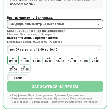
новообразований.
Врач принимает в 2 клиниках:
Медицинский центр на Псковской
Москва, Псковская, д. 9, корп. 1
Выберите день и время приёма:
Ближайшая запись: 09.08 16:00 · 77 слотов
вс
пн
ср
сб
вс
пн
ср
сб
09.08
10.08
12.08
15.08
16.08
17.08
19.08
22.08
вс
пн
23.08
24.08
16:00
ЗАПИСАТЬСЯ НА ПРИЕМ
Алтуфьево
Марк
Новодачная
Динамо
Дмитровская
Тимирязевская
Фонвизинская
Бутырская
Петровский парк
Савёловская
Гражданская
Петровско-Разумовская
Останкино