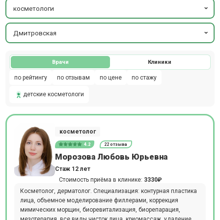
косметологи
Дмитровская
Врачи
Клиники
по рейтингу
по отзывам
по цене
по стажу
детские косметологи
косметолог
4.2
22 отзыва
Морозова Любовь Юрьевна
Стаж 12 лет
Стоимость приёма в клинике:
3330₽
Косметолог, дерматолог. Специализация: контурная пластика
лица, объемное моделирование филлерами, коррекция
мимических морщин, биоревитализация, биорепарация,
мезотерапия, все виды чисток лица, криомассаж, удаление