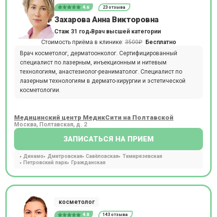
4.6
23 отзыва
Захарова Анна Викторовна
Стаж 31 год
Врач высшей категории
Стоимость приёма в клинике:
3500₽
Бесплатно
Врач косметолог, дерматоонколог. Сертифицированный
специалист по лазерным, инъекционным и нитевым
технологиям, анастезиолог-реаниматолог. Специалист по
лазерным технологиям в дермато-хирургии и эстетической
косметологии.
Медицинский центр МедикСити на Полтавской
Москва, Полтавская, д. 2
ЗАПИСАТЬСЯ НА ПРИЕМ
Динамо
Дмитровская
Савёловская
Тимирязевская
Петровский парк
Гражданская
косметолог
4.8
143 отзыва