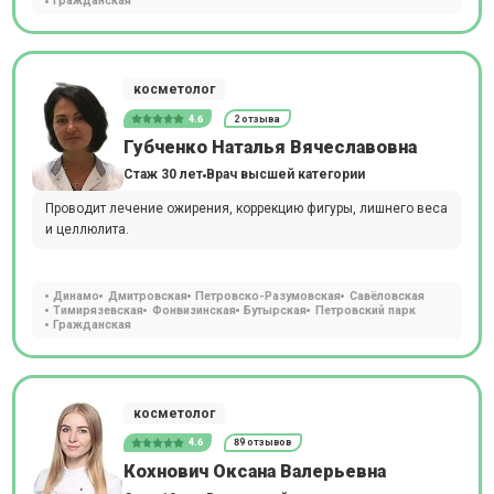
Гражданская
косметолог
4.6
2 отзыва
Губченко Наталья Вячеславовна
Стаж 30 лет
Врач высшей категории
Проводит лечение ожирения, коррекцию фигуры, лишнего веса
и целлюлита.
Динамо
Дмитровская
Петровско-Разумовская
Савёловская
Тимирязевская
Фонвизинская
Бутырская
Петровский парк
Гражданская
косметолог
4.6
89 отзывов
Кохнович Оксана Валерьевна