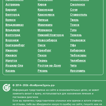
Астрахань
Киров
Смоленск
Барнаул
Краснодар
Сочи
Белгород
Красноярск
Ставрополь
Брянск
Липецк
Тверь
Владикавказ
Махачкала
Томск
Владимир
Мурманск
Тула
Волгоград
Нижний Новгород
Тюмень
Воронеж
Новосибирск
Ульяновск
Екатеринбург
Омск
Уфа
Иваново
Оренбург
Хабаровск
Ижевск
Пенза
Чебоксары
Иркутск
Пермь
Челябинск
Йошкар-Ола
Ростов-на-Дону
Чита
Казань
Рязань
Ярославль
© 2014–2026 «ВсеВрачиЗдесь.ру»
Информация представлена на сайте в ознакомительных целях, не может
заменить визит к врачу, использоваться для назначения лечения и
постановки диагноза.
Если вы являетесь представителем клиники или врачом и хотите отвечать
на отзывы, либо вы обнаружили какую-то ошибку на сайте, пишите нам на