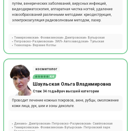
путём, венерических заболеваний, вирусных инфекций,
видеодерматоскопия, аппаратная чистка ногтей, удаление
новообразований различными методами: криодеструкция,
электрокоагуляция радиоволновым методом, лазер.
Тимирязевская
Фонвизинская
Дмитровская
Бутырская
Петровско-Разумовская
ЗИЛ
Автозаводская
Тульская
Технопарк
Верхние Котлы
косметолог
4.4
Шаульская Ольга Владимировна
Стаж 34 года
Врач высшей категории
Проводит лечение кожных покровов, акне, рубцы, омоложение
кожи лица, рук, шеи и зоны декольте.
Динамо
Дмитровская
Петровско-Разумовская
Савёловская
Тимирязевская
Фонвизинская
Бутырская
Петровский парк