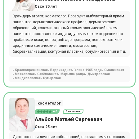
Стаж 30 лет
Врач-дерматолог, косметолог. Проводит амбулаторный прием
пациентов дерматологического профиля, дерматоскопия
образований, консультативный косметологический прием
пациентов, составление индивидуальных схем коррекции по
проблемам кожи, волос, anti-age программ, поверхностные и
срединные химические пилинги, мезотерапия,
биоревитализация, контурная пластика, ботулинотерапия и т.д.
Краснопресненская
Баррикадная
Улица 1905 года
Смоленская
Маяковская
Савёловская
Марьина роща
Дмитровская
Менделеевская
Бутырская
косметолог
4.6
6 отзывов
Альбов Матвей Сергеевич
Стаж 25 лет
Диагностика и лечение заболеваний, передаваемых половым