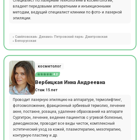
Специалист по лазерным технологиям в косметологии,
владеет передовыми аппаратными и инъекционными
методам, ведущий специалист клиники по фото- и лазерной
эпиляции.
Савёловская
Динамо
Петровский парк
Дмитровская
Белорусская
косметолог
4.2
Вербицкая Инна Андреевна
Стаж 15 лет
Проводит лазерную эпиляцию на аппаратуре, термолифтинг,
фотоомоложение, фракционный эрбиевый термолиз, лечение
акне, постакне, розацеа, удаление образований на аппарате
Сургитрон, лечение, ведение пациентов с угревой болезнью,
демодикозом, проводит все виды чисток, комплексный
эстетический уход за кожей, плазмотерапию, мезотерапию,
контурную пластику и др.