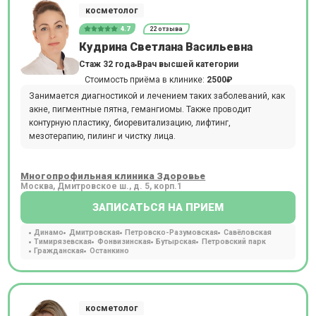
косметолог
4.7
22 отзыва
Кудрина Светлана Васильевна
Стаж 32 года
Врач высшей категории
Стоимость приёма в клинике:
2500₽
Занимается диагностикой и лечением таких заболеваний, как
акне, пигментные пятна, гемангиомы. Также проводит
контурную пластику, биоревитализацию, лифтинг,
мезотерапию, пилинг и чистку лица.
Многопрофильная клиника Здоровье
Москва, Дмитровское ш., д. 5, корп.1
ЗАПИСАТЬСЯ НА ПРИЕМ
Динамо
Дмитровская
Петровско-Разумовская
Савёловская
Тимирязевская
Фонвизинская
Бутырская
Петровский парк
Гражданская
Останкино
косметолог