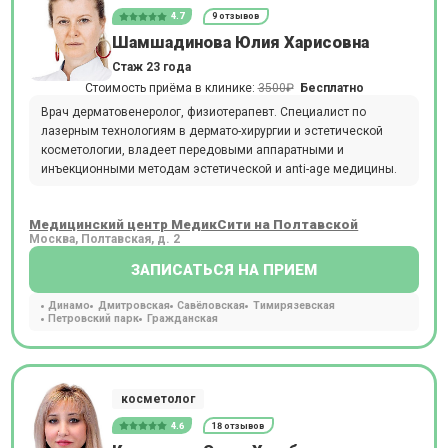
4.7
9 отзывов
Шамшадинова Юлия Харисовна
Стаж 23 года
Стоимость приёма в клинике:
3500₽
Бесплатно
Врач дерматовенеролог, физиотерапевт. Специалист по
лазерным технологиям в дермато-хирургии и эстетической
косметологии, владеет передовыми аппаратными и
инъекционными методам эстетической и anti-age медицины.
Медицинский центр МедикСити на Полтавской
Москва, Полтавская, д. 2
ЗАПИСАТЬСЯ НА ПРИЕМ
Динамо
Дмитровская
Савёловская
Тимирязевская
Петровский парк
Гражданская
косметолог
4.6
18 отзывов